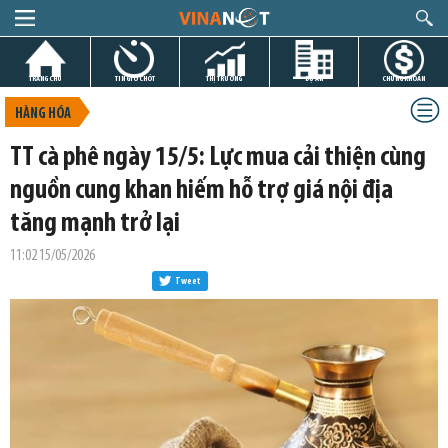
TRANG CHỦ
TIN GIỜ CHÓT
THỊ TRƯỜNG
DỰ ÁN
CHỨNG KHOÁN
HÀNG HÓA
TT cà phê ngày 15/5: Lực mua cải thiện cùng
nguồn cung khan hiếm hỗ trợ giá nội địa
tăng mạnh trở lại
11:02 15/05/2026
Tweet