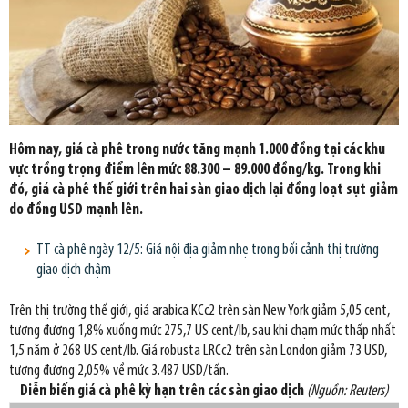
Hôm nay, giá cà phê trong nước tăng mạnh 1.000 đồng tại các khu
vực trồng trọng điểm lên mức 88.300 – 89.000 đồng/kg. Trong khi
đó, giá cà phê thế giới trên hai sàn giao dịch lại đồng loạt sụt giảm
do đồng USD mạnh lên.
TT cà phê ngày 12/5: Giá nội địa giảm nhẹ trong bối cảnh thị trường
giao dịch chậm
Trên thị trường thế giới, giá arabica KCc2 trên sàn New York giảm 5,05 cent,
tương đương 1,8% xuống mức 275,7 US cent/lb, sau khi chạm mức thấp nhất
1,5 năm ở 268 US cent/lb. Giá robusta LRCc2 trên sàn London giảm 73 USD,
tương đương 2,05% về mức 3.487 USD/tấn.
Diễn biến giá cà phê kỳ hạn trên các sàn giao dịch
(Nguồn: Reuters)