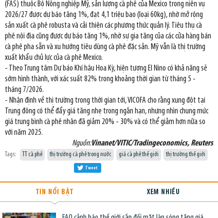
(FAS) thuộc Bộ Nông nghiệp Mỹ, sản lượng cà phê của Mexico trong niên vụ
2026/27 được dự báo tăng 1%, đạt 4,1 triệu bao (loại 60kg), nhờ mở rộng
sản xuất cà phê robusta và cải thiện các phương thức quản lý. Tiêu thụ cà
phê nội địa cũng được dự báo tăng 1%, nhờ sự gia tăng của các cửa hàng bán
cà phê pha sẵn và xu hướng tiêu dùng cà phê đặc sản. Mỹ vẫn là thị trường
xuất khẩu chủ lực của cà phê Mexico.
- Theo Trung tâm Dự báo Khí hậu Hoa Kỳ, hiện tượng El Nino có khả năng sẽ
sớm hình thành, với xác suất 82% trong khoảng thời gian từ tháng 5 -
tháng 7/2026.
- Nhận định về thị trường trong thời gian tới, VICOFA cho rằng xung đột tại
Trung đông có thể đẩy giá tăng nhẹ trong ngắn hạn, nhưng nhìn chung mức
giá trung bình cà phê nhân đã giảm 20% - 30% và có thể giảm hơn nữa so
với năm 2025.
Nguồn:
Vinanet/VITIC/Tradingeconomics, Reuters
Tags:
TT cà phê
thị trường cà phê trong nước
giá cà phê thế giới
thị trường thế giới
Tweet
TIN NỔI BẬT
XEM NHIỀU
FAO cảnh báo thế giới sắp đối mặt làn sóng tăng giá