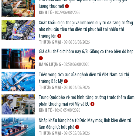
lương thực mới
KINH TẾ
- 10:29 06/08/2026
Xuất khẩu điện thoại và linh kiện duy trì đà tăng trưởng
nhờ nhu cầu tiêu thụ điện tử phục hồi tại nhiều thị
trường lớn
THƯƠNG MẠI
- 09:06 06/08/2026
Giá dầu thế giới hôm nay 6/8: Giằng co theo biên độ hẹp
NĂNG LƯỢNG
- 08:58 06/08/2026
Triển vọng tích cực của ngành điện tử Việt Nam tại thị
trường Bắc Mỹ
THƯƠNG MẠI
- 08:30 04/08/2026
Trung Quốc bảo vệ mô hình tăng trưởng trước thềm đàm
phán thương mại với Mỹ và EU
KINH TẾ
- 10:43 05/08/2026
Nhập khẩu hàng hóa từ Đức: Máy móc, linh kiện điện tử
làm động lực bứt phá
THƯƠNG MẠI
- 09:05 05/08/2026