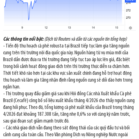
Các thông tin nổi bật:
(Dịch từ Reuters và dẫn từ các nguồn tin tổng hợp)
- Tiến độ thu hoạch cà phê robusta tại Brazil tiếp tục làm gia tăng nguồn
cung trên thị trường nội địa quốc gia này. Nguồn hàng từ vụ mùa mới của
Brazil dần được đưa ra thị trường đang tiếp tục tạo áp lực lên giá, đặc biệt
trong bối cảnh hoạt động giao dịch trên thị trường thực diễn ra chậm hơn.
Thời tiết khô ráo hơn tại các khu vực sản xuất chính đang hỗ trợ hoạt động
thu hoạch và làm gia tăng nhận định rằng nguồn cung sẽ dồi dào hơn trong
ngắn hạn.
- Thị trường quay đầu giảm giá sau khi Hội đồng Các nhà Xuất khẩu Cà phê
Brazil (Cecafé) công bố số liệu xuất khẩu tháng 4/2026 cho thấy nguồn cung
đang hồi phục. Theo đó, tổng lượng cà phê xuất khẩu của Brazil trong tháng
4/2026 đạt khoảng 187.308 tấn, tăng nhẹ 0,6% so với cùng kỳ năm trước,
sau giai đoạn sụt giảm mạnh trước đó.
- Các nhà giao dịch vẫn đang theo sát động thái của các quỹ đầu tư và bối
cảnh cung cầu toàn cầu. Theo Văn phòng Dịch vụ Nông nghiệp Nước ngoài