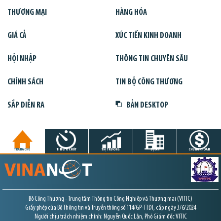
THƯƠNG MẠI
HÀNG HÓA
GIÁ CẢ
XÚC TIẾN KINH DOANH
HỘI NHẬP
THÔNG TIN CHUYÊN SÂU
CHÍNH SÁCH
TIN BỘ CÔNG THƯƠNG
SẮP DIỄN RA
BẢN DESKTOP
TRANG CHỦ
TIN GIỜ CHÓT
THỊ TRƯỜNG
DỰ ÁN
CHỨNG KHOÁN
Bộ Công Thương - Trung tâm Thông tin Công Nghiệp và Thương mại (VITIC)
Giấy phép của Bộ Thông tin và Truyền thông số 114/GP-TTĐT, cấp ngày 3/6/2024
Người chịu trách nhiệm chính: Nguyễn Quốc Lân, Phó Giám đốc VITIC