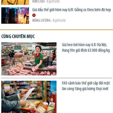
KIM LOẠI
- 8 giờ trước
Giá dầu thế giới hôm nay 6/8: Giằng co theo biên độ hẹp
NĂNG LƯỢNG
- 8 giờ trước
CÙNG CHUYÊN MỤC
Giá heo hơi hôm nay 6.8: Hà Nội,
Hưng Yên giữ đỉnh 63.000 đồng/kg
FAO cảnh báo thế giới sắp đối mặt
làn sóng tăng giá lương thực mới