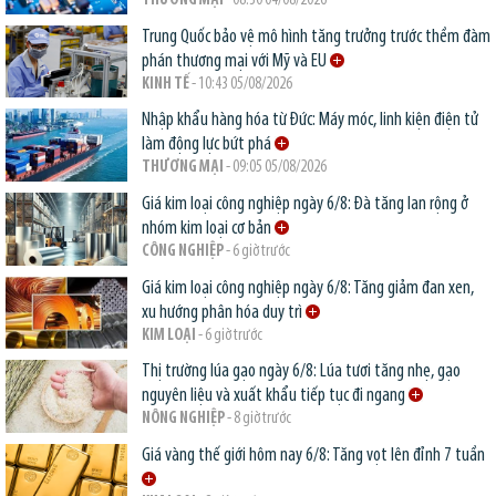
THƯƠNG MẠI
- 08:30 04/08/2026
Trung Quốc bảo vệ mô hình tăng trưởng trước thềm đàm
phán thương mại với Mỹ và EU
KINH TẾ
- 10:43 05/08/2026
Nhập khẩu hàng hóa từ Đức: Máy móc, linh kiện điện tử
làm động lực bứt phá
THƯƠNG MẠI
- 09:05 05/08/2026
Giá kim loại công nghiệp ngày 6/8: Đà tăng lan rộng ở
nhóm kim loại cơ bản
CÔNG NGHIỆP
- 6 giờ trước
Giá kim loại công nghiệp ngày 6/8: Tăng giảm đan xen,
xu hướng phân hóa duy trì
KIM LOẠI
- 6 giờ trước
Thị trường lúa gạo ngày 6/8: Lúa tươi tăng nhẹ, gạo
nguyên liệu và xuất khẩu tiếp tục đi ngang
NÔNG NGHIỆP
- 8 giờ trước
Giá vàng thế giới hôm nay 6/8: Tăng vọt lên đỉnh 7 tuần