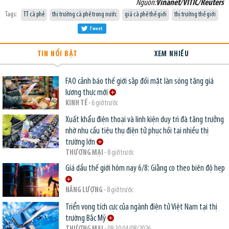
Nguồn:
Vinanet/VITIC/Reuters
Tags:
TT cà phê
thị trường cà phê trong nước
giá cà phê thế giới
thị trường thế giới
Tweet
TIN NỔI BẬT
XEM NHIỀU
FAO cảnh báo thế giới sắp đối mặt làn sóng tăng giá
lương thực mới
KINH TẾ
- 6 giờ trước
Xuất khẩu điện thoại và linh kiện duy trì đà tăng trưởng
nhờ nhu cầu tiêu thụ điện tử phục hồi tại nhiều thị
trường lớn
THƯƠNG MẠI
- 8 giờ trước
Giá dầu thế giới hôm nay 6/8: Giằng co theo biên độ hẹp
NĂNG LƯỢNG
- 8 giờ trước
Triển vọng tích cực của ngành điện tử Việt Nam tại thị
trường Bắc Mỹ