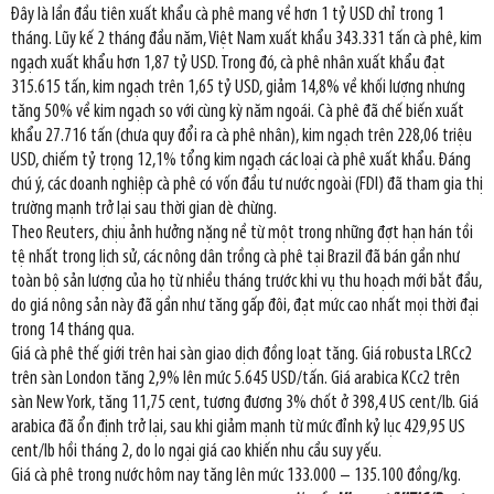
Đây là lần đầu tiên xuất khẩu cà phê mang về hơn 1 tỷ USD chỉ trong 1
tháng. Lũy kế 2 tháng đầu năm, Việt Nam xuất khẩu 343.331 tấn cà phê, kim
ngạch xuất khẩu hơn 1,87 tỷ USD. Trong đó, cà phê nhân xuất khẩu đạt
315.615 tấn, kim ngạch trên 1,65 tỷ USD, giảm 14,8% về khối lượng nhưng
tăng 50% về kim ngạch so với cùng kỳ năm ngoái. Cà phê đã chế biến xuất
khẩu 27.716 tấn (chưa quy đổi ra cà phê nhân), kim ngạch trên 228,06 triệu
USD, chiếm tỷ trọng 12,1% tổng kim ngạch các loại cà phê xuất khẩu. Đáng
chú ý, các doanh nghiệp cà phê có vốn đầu tư nước ngoài (FDI) đã tham gia thị
trường mạnh trở lại sau thời gian dè chừng.
Theo Reuters, chịu ảnh hưởng nặng nề từ một trong những đợt hạn hán tồi
tệ nhất trong lịch sử, các nông dân trồng cà phê tại Brazil đã bán gần như
toàn bộ sản lượng của họ từ nhiều tháng trước khi vụ thu hoạch mới bắt đầu,
do giá nông sản này đã gần như tăng gấp đôi, đạt mức cao nhất mọi thời đại
trong 14 tháng qua.
Giá cà phê thế giới trên hai sàn giao dịch đồng loạt tăng. Giá robusta LRCc2
trên sàn London tăng 2,9% lên mức 5.645 USD/tấn. Giá arabica KCc2 trên
sàn New York, tăng 11,75 cent, tương đương 3% chốt ở 398,4 US cent/lb. Giá
arabica đã ổn định trở lại, sau khi giảm mạnh từ mức đỉnh kỷ lục 429,95 US
cent/lb hồi tháng 2, do lo ngại giá cao khiến nhu cầu suy yếu.
Giá cà phê trong nước hôm nay tăng lên mức 133.000 – 135.100 đồng/kg.