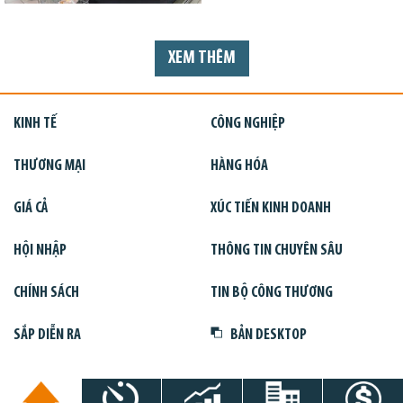
XEM THÊM
KINH TẾ
CÔNG NGHIỆP
THƯƠNG MẠI
HÀNG HÓA
GIÁ CẢ
XÚC TIẾN KINH DOANH
HỘI NHẬP
THÔNG TIN CHUYÊN SÂU
CHÍNH SÁCH
TIN BỘ CÔNG THƯƠNG
SẮP DIỄN RA
BẢN DESKTOP