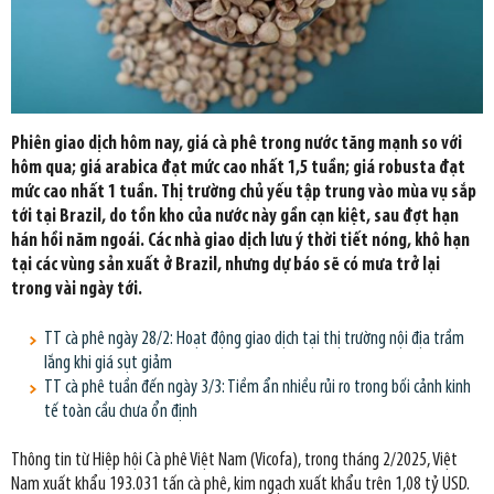
Phiên giao dịch hôm nay, giá cà phê trong nước tăng mạnh so với
hôm qua; giá arabica đạt mức cao nhất 1,5 tuần; giá robusta đạt
mức cao nhất 1 tuần. Thị trường chủ yếu tập trung vào mùa vụ sắp
tới tại Brazil, do tồn kho của nước này gần cạn kiệt, sau đợt hạn
hán hồi năm ngoái. Các nhà giao dịch lưu ý thời tiết nóng, khô hạn
tại các vùng sản xuất ở Brazil, nhưng dự báo sẽ có mưa trở lại
trong vài ngày tới.
TT cà phê ngày 28/2: Hoạt động giao dịch tại thị trường nội địa trầm
lắng khi giá sụt giảm
TT cà phê tuần đến ngày 3/3: Tiềm ẩn nhiều rủi ro trong bối cảnh kinh
tế toàn cầu chưa ổn định
Thông tin từ Hiệp hội Cà phê Việt Nam (Vicofa), trong tháng 2/2025, Việt
Nam xuất khẩu 193.031 tấn cà phê, kim ngạch xuất khẩu trên 1,08 tỷ USD.