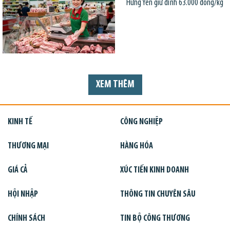
Hưng Yên giữ đỉnh 63.000 đồng/kg
XEM THÊM
KINH TẾ
CÔNG NGHIỆP
THƯƠNG MẠI
HÀNG HÓA
GIÁ CẢ
XÚC TIẾN KINH DOANH
HỘI NHẬP
THÔNG TIN CHUYÊN SÂU
CHÍNH SÁCH
TIN BỘ CÔNG THƯƠNG