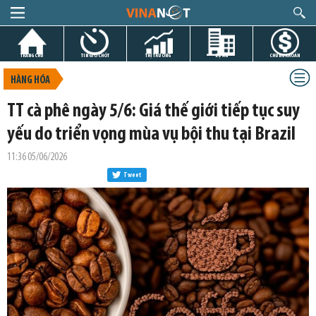
TRANG CHỦ
TIN GIỜ CHÓT
THỊ TRƯỜNG
DỰ ÁN
CHỨNG KHOÁN
HÀNG HÓA
TT cà phê ngày 5/6: Giá thế giới tiếp tục suy
yếu do triển vọng mùa vụ bội thu tại Brazil
11:36 05/06/2026
Tweet