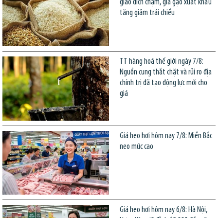
giao dịch chậm, giá gạo xuất khẩu
tăng giảm trái chiều
TT hàng hoá thế giới ngày 7/8:
Nguồn cung thắt chặt và rủi ro địa
chính trị đã tạo động lực mới cho
giá
Giá heo hơi hôm nay 7/8: Miền Bắc
neo mức cao
Giá heo hơi hôm nay 6/8: Hà Nội,