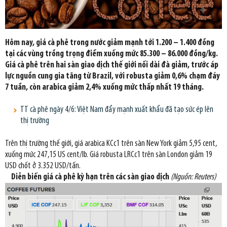
Hôm nay, giá cà phê trong nước giảm mạnh tới 1.200 – 1.400 đồng
tại các vùng trồng trọng điểm xuống mức 85.300 – 86.000 đồng/kg.
Giá cà phê trên hai sàn giao dịch thế giới nối dài đà giảm, trước áp
lực nguồn cung gia tăng từ Brazil, với robusta giảm 0,6% chạm đáy
7 tuần, còn arabica giảm 2,4% xuống mức thấp nhất 19 tháng.
TT cà phê ngày 4/6: Việt Nam đẩy mạnh xuất khẩu đã tạo sức ép lên
thị trường
Trên thị trường thế giới, giá arabica KCc1 trên sàn New York giảm 5,95 cent,
xuống mức 247,15 US cent/lb. Giá robusta LRCc1 trên sàn London giảm 19
USD chốt ở 3.352 USD/tấn.
Diễn biến giá cà phê kỳ hạn trên các sàn giao dịch
(Nguồn: Reuters)