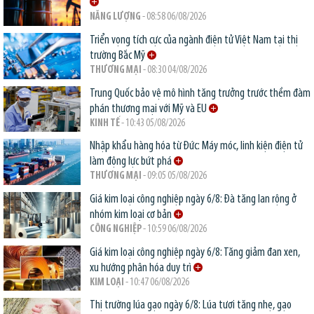
NĂNG LƯỢNG
- 08:58 06/08/2026
Triển vọng tích cực của ngành điện tử Việt Nam tại thị
trường Bắc Mỹ
THƯƠNG MẠI
- 08:30 04/08/2026
Trung Quốc bảo vệ mô hình tăng trưởng trước thềm đàm
phán thương mại với Mỹ và EU
KINH TẾ
- 10:43 05/08/2026
Nhập khẩu hàng hóa từ Đức: Máy móc, linh kiện điện tử
làm động lực bứt phá
THƯƠNG MẠI
- 09:05 05/08/2026
Giá kim loại công nghiệp ngày 6/8: Đà tăng lan rộng ở
nhóm kim loại cơ bản
CÔNG NGHIỆP
- 10:59 06/08/2026
Giá kim loại công nghiệp ngày 6/8: Tăng giảm đan xen,
xu hướng phân hóa duy trì
KIM LOẠI
- 10:47 06/08/2026
Thị trường lúa gạo ngày 6/8: Lúa tươi tăng nhẹ, gạo