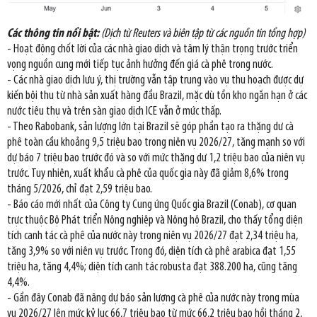
Các thông tin nổi bật:
(Dịch từ Reuters và biên tập từ các nguồn tin tổng hợp)
- Hoạt động chốt lời của các nhà giao dịch và tâm lý thận trọng trước triển
vọng nguồn cung mới tiếp tục ảnh hưởng đến giá cà phê trong nước.
- Các nhà giao dịch lưu ý, thị trường vẫn tập trung vào vụ thu hoạch được dự
kiến bội thu từ nhà sản xuất hàng đầu Brazil, mặc dù tồn kho ngắn hạn ở các
nước tiêu thụ và trên sàn giao dịch ICE vẫn ở mức thấp.
- Theo Rabobank, sản lượng lớn tại Brazil sẽ góp phần tạo ra thặng dư cà
phê toàn cầu khoảng 9,5 triệu bao trong niên vụ 2026/27, tăng mạnh so với
dự báo 7 triệu bao trước đó và so với mức thặng dư 1,2 triệu bao của niên vụ
trước. Tuy nhiên, xuất khẩu cà phê của quốc gia này đã giảm 8,6% trong
tháng 5/2026, chỉ đạt 2,59 triệu bao.
- Báo cáo mới nhất của Công ty Cung ứng Quốc gia Brazil (Conab), cơ quan
trực thuộc Bộ Phát triển Nông nghiệp và Nông hộ Brazil, cho thấy tổng diện
tích canh tác cà phê của nước này trong niên vụ 2026/27 đạt 2,34 triệu ha,
tăng 3,9% so với niên vụ trước. Trong đó, diện tích cà phê arabica đạt 1,55
triệu ha, tăng 4,4%; diện tích canh tác robusta đạt 388.200 ha, cũng tăng
4,4%.
- Gần đây Conab đã nâng dự báo sản lượng cà phê của nước này trong mùa
vụ 2026/27 lên mức kỷ lục 66,7 triệu bao từ mức 66,2 triệu bao hồi tháng 2,