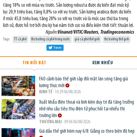
tăng 18% so với mùa vụ trước. Sản lượng robusta được dự kiến đạt mức kỷ
lục 20,9 triệu bao, tăng 0,8% so với vụ trước. Sản lượng arabica được dự kiến
ở mức 45,8 triệu bao, tăng 28% so với vụ trước và là mức cao thứ ba trong
lịch sử, được hỗ trợ bởi chu kỳ hai năm tích cực và điều kiện thời tiết thuận lợi.
Nguồn:
Vinanet/VITIC/Reuters, Tradingeconomics
Tags:
TT cà phê
thị trường cà phê trong nước
giá cà phê thế giới
thị trường thế giới
Tweet
TIN NỔI BẬT
XEM NHIỀU
FAO cảnh báo thế giới sắp đối mặt làn sóng tăng giá
lương thực mới
KINH TẾ
- 10:29 06/08/2026
Xuất khẩu điện thoại và linh kiện duy trì đà tăng trưởng
nhờ nhu cầu tiêu thụ điện tử phục hồi tại nhiều thị
trường lớn
THƯƠNG MẠI
- 09:06 06/08/2026
Giá dầu thế giới hôm nay 6/8: Giằng co theo biên độ hẹp