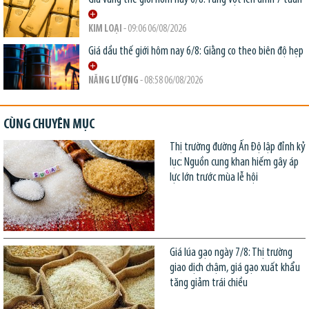
KIM LOẠI
- 09:06 06/08/2026
Giá dầu thế giới hôm nay 6/8: Giằng co theo biên độ hẹp
NĂNG LƯỢNG
- 08:58 06/08/2026
CÙNG CHUYÊN MỤC
Thị trường đường Ấn Độ lập đỉnh kỷ
lục: Nguồn cung khan hiếm gây áp
lực lớn trước mùa lễ hội
Giá lúa gạo ngày 7/8: Thị trường
giao dịch chậm, giá gạo xuất khẩu
tăng giảm trái chiều