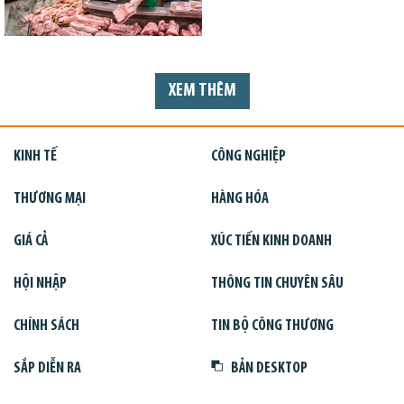
XEM THÊM
KINH TẾ
CÔNG NGHIỆP
THƯƠNG MẠI
HÀNG HÓA
GIÁ CẢ
XÚC TIẾN KINH DOANH
HỘI NHẬP
THÔNG TIN CHUYÊN SÂU
CHÍNH SÁCH
TIN BỘ CÔNG THƯƠNG
SẮP DIỄN RA
BẢN DESKTOP