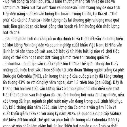
- Đối với dòng cà phê Robusta, El Niño thường mang tới nhiệt độ cao và
lượng mưa thiếu hụt tại Việt Nam và Indonesia. Tình trạng này đe dọa trực
tiếp đến năng suất và sản lượng thu hoạch. Trong khi đó, tại Brazil - "thủ
phủ" của cà phê Arabica - hiện tượng này lại thường gây ra lượng mưa quá
mức, làm gián đoạn các hoạt động thu hoạch và ảnh hưởng đến chất lượng
hạt cà phê.
- Các nhà phân tích cho rằng rủi ro địa chính trị và thời tiết vẫn là những biến
số khó lường. Với nông dân và doanh nghiệp xuất khẩu Việt Nam, El Niño vẫn
là nhân tố cần theo dõi sát sao, bởi bất kỳ tín hiệu bất lợi nào về thời tiết
cũng có thể kích hoạt một đợt tăng giá mới trên thị trường quốc tế.
- Colombia - quốc gia sản xuất cà phê lớn thứ ba thế giới - đang cho thấy
những dấu hiệu khởi sắc. Theo số liệu từ Liên đoàn Những người trồng Cà phê
Quốc gia Colombia (FNC), sản lượng tháng 6 của quốc gia này đã tăng trưởng
ấn tượng 43% so với cùng kỳ năm ngoái, đạt 1,3 triệu bao (loại 60kg). Đây là
tháng thứ hai liên tiếp sản lượng của Colombia phục hồi nhờ điều kiện thời
tiết khô ráo hơn sau thời gian dài chịu ảnh hưởng bởi mưa lớn. Tuy nhiên, nếu
xét trong dài hạn, ngành cà phê nước này vẫn đang trong quá trình hồi phục.
Lũy kế 6 tháng đầu năm 2026, sản lượng của Colombia vẫn giảm 10% và
xuất khẩu giảm 18% so với cùng kỳ năm 2025. Là quốc gia cung cấp Arabica
chế biến ướt lớn nhất thế giới, sự phục hồi sản lượng của Colombia được kỳ
vọng sẽ góp phần làm giảm bớt áp lực thiếu hụt nguồn cung Arabica chất