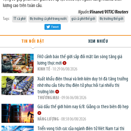
lượng cao trên toàn cầu.
Nguồn:
Vinanet/VITIC/Reuters
Tags:
TT cà phê
thị trường cà phê trong nước
giá cà phê thế giới
thị trường thế giới
Tweet
TIN NỔI BẬT
XEM NHIỀU
FAO cảnh báo thế giới sắp đối mặt làn sóng tăng giá
lương thực mới
KINH TẾ
- 10:29 06/08/2026
Xuất khẩu điện thoại và linh kiện duy trì đà tăng trưởng
nhờ nhu cầu tiêu thụ điện tử phục hồi tại nhiều thị
trường lớn
THƯƠNG MẠI
- 09:06 06/08/2026
Giá dầu thế giới hôm nay 6/8: Giằng co theo biên độ hẹp
NĂNG LƯỢNG
- 08:58 06/08/2026
Triển vọng tích cực của ngành điện tử Việt Nam tại thị