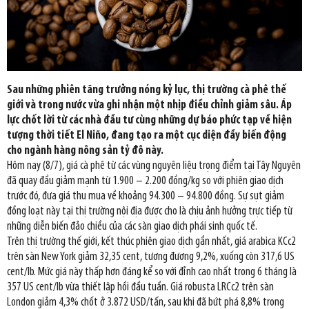
Sau những phiên tăng trưởng nóng kỷ lục, thị trường cà phê thế
giới và trong nước vừa ghi nhận một nhịp điều chỉnh giảm sâu. Áp
lực chốt lời từ các nhà đầu tư cùng những dự báo phức tạp về hiện
tượng thời tiết El Niño, đang tạo ra một cục diện đầy biến động
cho ngành hàng nông sản tỷ đô này.
Hôm nay (8/7), giá cà phê từ các vùng nguyên liệu trọng điểm tại Tây Nguyên
đã quay đầu giảm mạnh từ 1.900 – 2.200 đồng/kg so với phiên giao dịch
trước đó, đưa giá thu mua về khoảng 94.300 – 94.800 đồng. Sự sụt giảm
đồng loạt này tại thị trường nội địa được cho là chịu ảnh hưởng trực tiếp từ
những diễn biến đảo chiều của các sàn giao dịch phái sinh quốc tế.
Trên thị trường thế giới, kết thúc phiên giao dịch gần nhất, giá arabica KCc2
trên sàn New York giảm 32,35 cent, tương đương 9,2%, xuống còn 317,6 US
cent/lb. Mức giá này thấp hơn đáng kể so với đỉnh cao nhất trong 6 tháng là
357 US cent/lb vừa thiết lập hồi đầu tuần. Giá robusta LRCc2 trên sàn
London giảm 4,3% chốt ở 3.872 USD/tấn, sau khi đã bứt phá 8,8% trong