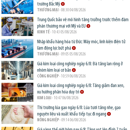
trường Bắc Mỹ
THƯƠNG MẠI
- 08:30 04/08/2026
Trung Quốc bảo vệ mô hình tăng trưởng trước thềm đàm
phán thương mại với Mỹ và EU
KINH TẾ
- 10:43 05/08/2026
Nhập khẩu hàng hóa từ Đức: Máy móc, linh kiện điện tử
làm động lực bứt phá
THƯƠNG MẠI
- 09:05 05/08/2026
Giá kim loại công nghiệp ngày 6/8: Đà tăng lan rộng ở
nhóm kim loại cơ bản
CÔNG NGHIỆP
- 10:59 06/08/2026
Giá kim loại công nghiệp ngày 6/8: Tăng giảm đan xen,
xu hướng phân hóa duy trì
KIM LOẠI
- 10:47 06/08/2026
Thị trường lúa gạo ngày 6/8: Lúa tươi tăng nhẹ, gạo
nguyên liệu và xuất khẩu tiếp tục đi ngang
NÔNG NGHIỆP
- 09:14 06/08/2026
Giá vàng thế giới hôm nay 6/8: Tăng vọt lên đỉnh 7 tuần