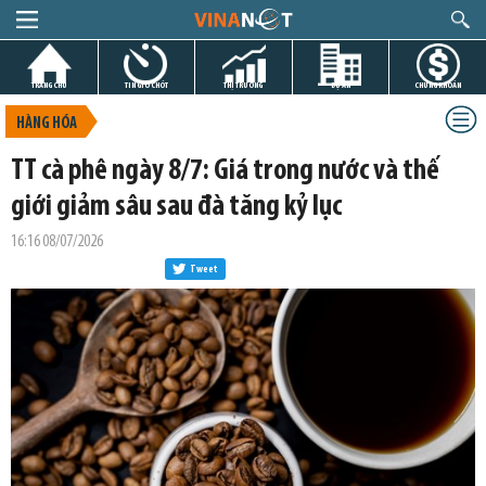
TRANG CHỦ
TIN GIỜ CHÓT
THỊ TRƯỜNG
DỰ ÁN
CHỨNG KHOÁN
HÀNG HÓA
TT cà phê ngày 8/7: Giá trong nước và thế
giới giảm sâu sau đà tăng kỷ lục
16:16 08/07/2026
Tweet