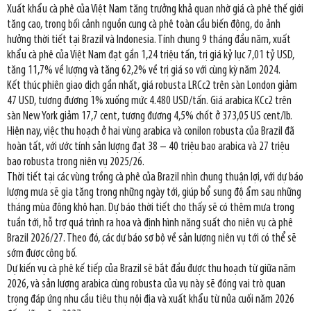
Xuất khẩu cà phê của Việt Nam tăng trưởng khả quan nhờ giá cà phê thế giới
tăng cao, trong bối cảnh nguồn cung cà phê toàn cầu biến động, do ảnh
hưởng thời tiết tại Brazil và Indonesia. Tính chung 9 tháng đầu năm, xuất
khẩu cà phê của Việt Nam đạt gần 1,24 triệu tấn, trị giá kỷ lục 7,01 tỷ USD,
tăng 11,7% về lượng và tăng 62,2% về trị giá so với cùng kỳ năm 2024.
Kết thúc phiên giao dịch gần nhất, giá robusta LRCc2 trên sàn London giảm
47 USD, tương đương 1% xuống mức 4.480 USD/tấn. Giá arabica KCc2 trên
sàn New York giảm 17,7 cent, tương đương 4,5% chốt ở 373,05 US cent/lb.
Hiện nay, việc thu hoạch ở hai vùng arabica và conilon robusta của Brazil đã
hoàn tất, với ước tính sản lượng đạt 38 – 40 triệu bao arabica và 27 triệu
bao robusta trong niên vụ 2025/26.
Thời tiết tại các vùng trồng cà phê của Brazil nhìn chung thuận lợi, với dự báo
lượng mưa sẽ gia tăng trong những ngày tới, giúp bổ sung độ ẩm sau những
tháng mùa đông khô hạn. Dự báo thời tiết cho thấy sẽ có thêm mưa trong
tuần tới, hỗ trợ quá trình ra hoa và định hình năng suất cho niên vụ cà phê
Brazil 2026/27. Theo đó, các dự báo sơ bộ về sản lượng niên vụ tới có thể sẽ
sớm được công bố.
Dự kiến vụ cà phê kế tiếp của Brazil sẽ bắt đầu được thu hoạch từ giữa năm
2026, và sản lượng arabica cùng robusta của vụ này sẽ đóng vai trò quan
trọng đáp ứng nhu cầu tiêu thụ nội địa và xuất khẩu từ nửa cuối năm 2026