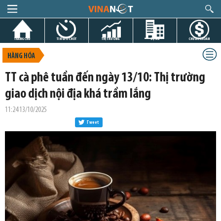
TRANG CHỦ
TIN GIỜ CHÓT
THỊ TRƯỜNG
DỰ ÁN
CHỨNG KHOÁN
HÀNG HÓA
TT cà phê tuần đến ngày 13/10: Thị trường
giao dịch nội địa khá trầm lắng
11:24 13/10/2025
Tweet