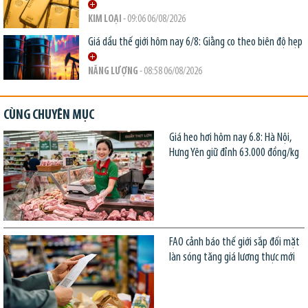
KIM LOẠI
- 09:06 06/08/2026
Giá dầu thế giới hôm nay 6/8: Giằng co theo biên độ hẹp
NĂNG LƯỢNG
- 08:58 06/08/2026
CÙNG CHUYÊN MỤC
Giá heo hơi hôm nay 6.8: Hà Nội,
Hưng Yên giữ đỉnh 63.000 đồng/kg
FAO cảnh báo thế giới sắp đối mặt
làn sóng tăng giá lương thực mới