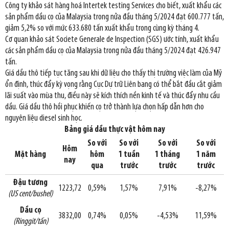
Công ty khảo sát hàng hoá Intertek testing Services cho biết, xuất khẩu các
sản phẩm dầu cọ của Malaysia trong nửa đầu tháng 5/2024 đạt 600.777 tấn,
giảm 5,2% so với mức 633.680 tấn xuất khẩu trong cùng kỳ tháng 4.
Cơ quan khảo sát Societe Generale de Inspection (SGS) ước tính, xuất khẩu
các sản phẩm dầu cọ của Malaysia trong nửa đầu tháng 5/2024 đạt 426.947
tấn.
Giá dầu thô tiếp tục tăng sau khi dữ liệu cho thấy thị trường việc làm của Mỹ
ổn định, thúc đẩy kỳ vọng rằng Cục Dự trữ Liên bang có thể bắt đầu cắt giảm
lãi suất vào mùa thu, điều này sẽ kích thích nền kinh tế và thúc đẩy nhu cầu
dầu. Giá dầu thô hồi phục khiến cọ trở thành lựa chọn hấp dẫn hơn cho
nguyên liệu diesel sinh học.
Bảng giá dầu thực vật hôm nay
So với
So với
So với
So với
Hôm
Mặt hàng
hôm
1 tuần
1 tháng
1 năm
nay
qua
trước
trước
trước
Đậu tương
1223,72
0,59%
1,57%
7,91%
-8,27%
(US cent/bushel)
Dầu cọ
3832,00
0,74%
0,05%
-4,53%
11,59%
(Ringgit/tấn)