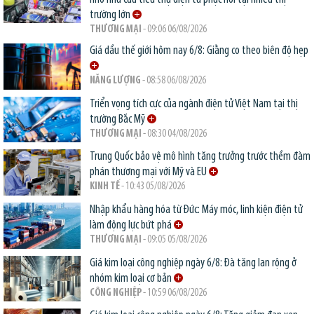
trường lớn
THƯƠNG MẠI
- 09:06 06/08/2026
Giá dầu thế giới hôm nay 6/8: Giằng co theo biên độ hẹp
NĂNG LƯỢNG
- 08:58 06/08/2026
Triển vọng tích cực của ngành điện tử Việt Nam tại thị
trường Bắc Mỹ
THƯƠNG MẠI
- 08:30 04/08/2026
Trung Quốc bảo vệ mô hình tăng trưởng trước thềm đàm
phán thương mại với Mỹ và EU
KINH TẾ
- 10:43 05/08/2026
Nhập khẩu hàng hóa từ Đức: Máy móc, linh kiện điện tử
làm động lực bứt phá
THƯƠNG MẠI
- 09:05 05/08/2026
Giá kim loại công nghiệp ngày 6/8: Đà tăng lan rộng ở
nhóm kim loại cơ bản
CÔNG NGHIỆP
- 10:59 06/08/2026