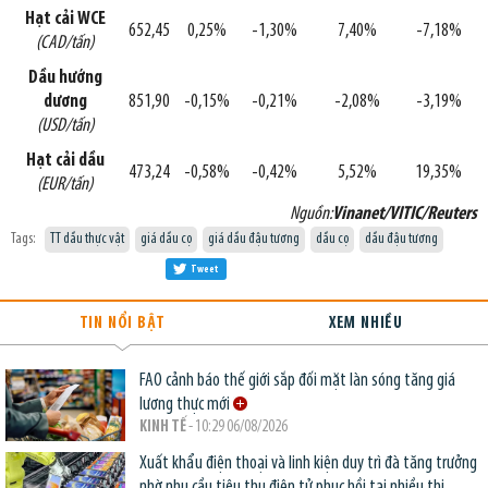
Hạt cải WCE
652,45
0,25%
-1,30%
7,40%
-7,18%
(CAD/tấn)
Dầu hướng
dương
851,90
-0,15%
-0,21%
-2,08%
-3,19%
(USD/tấn)
Hạt cải dầu
473,24
-0,58%
-0,42%
5,52%
19,35%
(EUR/tấn)
Nguồn:
Vinanet/VITIC/Reuters
Tags:
TT dầu thực vật
giá dầu cọ
giá dầu đậu tương
dầu cọ
dầu đậu tương
Tweet
TIN NỔI BẬT
XEM NHIỀU
FAO cảnh báo thế giới sắp đối mặt làn sóng tăng giá
lương thực mới
KINH TẾ
- 10:29 06/08/2026
Xuất khẩu điện thoại và linh kiện duy trì đà tăng trưởng
nhờ nhu cầu tiêu thụ điện tử phục hồi tại nhiều thị