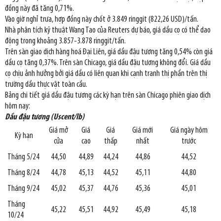
đồng này đã tăng 0,71%.
Vào giờ nghỉ trưa, hợp đồng này chốt ở 3.849 ringgit (822,26 USD)/tấn.
Nhà phân tích kỹ thuật Wang Tao của Reuters dự báo, giá dầu cọ có thể dao
động trong khoảng 3.857-3.878 ringgit/tấn.
Trên sàn giao dịch hàng hoá Đại Liên, giá dầu đậu tương tăng 0,54% còn giá
dầu cọ tăng 0,37%. Trên sàn Chicago, giá dầu đậu tương không đổi. Giá dầu
cọ chịu ảnh hưởng bởi giá dầu có liên quan khi cạnh tranh thị phần trên thị
trường dầu thực vật toàn cầu.
Bảng chi tiết giá dầu đậu tương các kỳ hạn trên sàn Chicago phiên giao dịch
hôm nay:
Dầu đậu tương (Uscent/lb)
Giá mở
Giá
Giá
Giá mới
Giá ngày hôm
Kỳ hạn
cửa
cao
thấp
nhất
trước
Tháng 5/24
44,50
44,89
44,24
44,86
44,52
Tháng 8/24
44,78
45,13
44,52
45,11
44,80
Tháng 9/24
45,02
45,37
44,76
45,36
45,01
Tháng
45,22
45,51
44,92
45,49
45,18
10/24