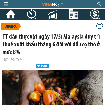
TRANG CHỦ
TIN GIỜ CHÓT
THỊ TRƯỜNG
DỰ ÁN
CHỨNG KHOÁN
HÀNG HÓA
TT dầu thực vật ngày 17/5: Malaysia duy trì
thuế xuất khẩu tháng 6 đối với dầu cọ thô ở
mức 8%
15:13 17/05/2024
Tweet