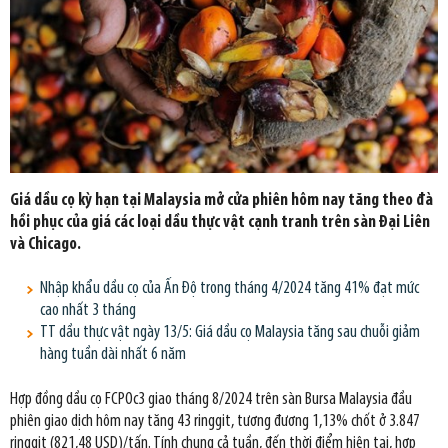
Giá dầu cọ kỳ hạn tại Malaysia mở cửa phiên hôm nay tăng theo đà
hồi phục của giá các loại dầu thực vật cạnh tranh trên sàn Đại Liên
và Chicago.
Nhập khẩu dầu cọ của Ấn Độ trong tháng 4/2024 tăng 41% đạt mức
cao nhất 3 tháng
TT dầu thực vật ngày 13/5: Giá dầu cọ Malaysia tăng sau chuỗi giảm
hàng tuần dài nhất 6 năm
Hợp đồng dầu cọ FCPOc3 giao tháng 8/2024 trên sàn Bursa Malaysia đầu
phiên giao dịch hôm nay tăng 43 ringgit, tương đương 1,13% chốt ở 3.847
ringgit (821,48 USD)/tấn. Tính chung cả tuần, đến thời điểm hiện tại, hợp