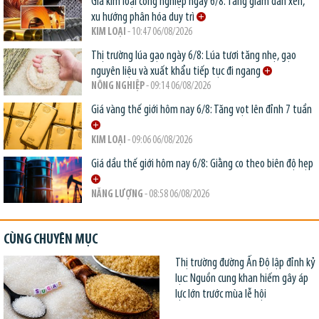
Giá kim loại công nghiệp ngày 6/8: Tăng giảm đan xen,
xu hướng phân hóa duy trì
KIM LOẠI
- 10:47 06/08/2026
Thị trường lúa gạo ngày 6/8: Lúa tươi tăng nhẹ, gạo
nguyên liệu và xuất khẩu tiếp tục đi ngang
NÔNG NGHIỆP
- 09:14 06/08/2026
Giá vàng thế giới hôm nay 6/8: Tăng vọt lên đỉnh 7 tuần
KIM LOẠI
- 09:06 06/08/2026
Giá dầu thế giới hôm nay 6/8: Giằng co theo biên độ hẹp
NĂNG LƯỢNG
- 08:58 06/08/2026
CÙNG CHUYÊN MỤC
Thị trường đường Ấn Độ lập đỉnh kỷ
lục: Nguồn cung khan hiếm gây áp
lực lớn trước mùa lễ hội