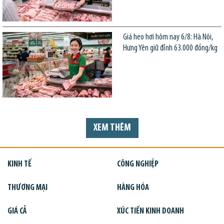
Giá heo hơi hôm nay 6/8: Hà Nội,
Hưng Yên giữ đỉnh 63.000 đồng/kg
XEM THÊM
KINH TẾ
CÔNG NGHIỆP
THƯƠNG MẠI
HÀNG HÓA
GIÁ CẢ
XÚC TIẾN KINH DOANH