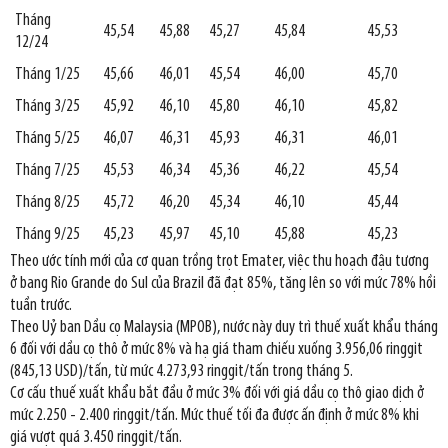
Tháng
45,54
45,88
45,27
45,84
45,53
12/24
Tháng 1/25
45,66
46,01
45,54
46,00
45,70
Tháng 3/25
45,92
46,10
45,80
46,10
45,82
Tháng 5/25
46,07
46,31
45,93
46,31
46,01
Tháng 7/25
45,53
46,34
45,36
46,22
45,54
Tháng 8/25
45,72
46,20
45,34
46,10
45,44
Tháng 9/25
45,23
45,97
45,10
45,88
45,23
Theo ước tính mới của cơ quan trồng trọt Emater, việc thu hoạch đậu tương
ở bang Rio Grande do Sul của Brazil đã đạt 85%, tăng lên so với mức 78% hồi
tuần trước.
Theo Uỷ ban Dầu cọ Malaysia (MPOB), nước này duy trì thuế xuất khẩu tháng
6 đối với dầu cọ thô ở mức 8% và hạ giá tham chiếu xuống 3.956,06 ringgit
(845,13 USD)/tấn, từ mức 4.273,93 ringgit/tấn trong tháng 5.
Cơ cấu thuế xuất khẩu bắt đầu ở mức 3% đối với giá dầu cọ thô giao dịch ở
mức 2.250 - 2.400 ringgit/tấn. Mức thuế tối đa được ấn định ở mức 8% khi
giá vượt quá 3.450 ringgit/tấn.