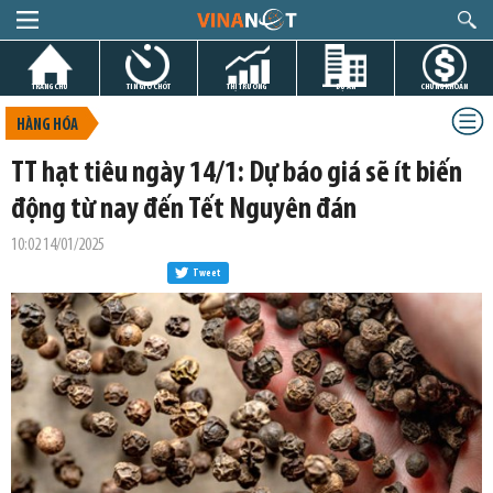
TRANG CHỦ
TIN GIỜ CHÓT
THỊ TRƯỜNG
DỰ ÁN
CHỨNG KHOÁN
HÀNG HÓA
TT hạt tiêu ngày 14/1: Dự báo giá sẽ ít biến
động từ nay đến Tết Nguyên đán
10:02 14/01/2025
Tweet