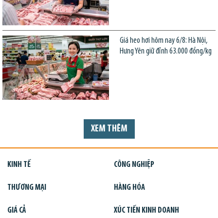
Giá heo hơi hôm nay 6/8: Hà Nội,
Hưng Yên giữ đỉnh 63.000 đồng/kg
XEM THÊM
KINH TẾ
CÔNG NGHIỆP
THƯƠNG MẠI
HÀNG HÓA
GIÁ CẢ
XÚC TIẾN KINH DOANH