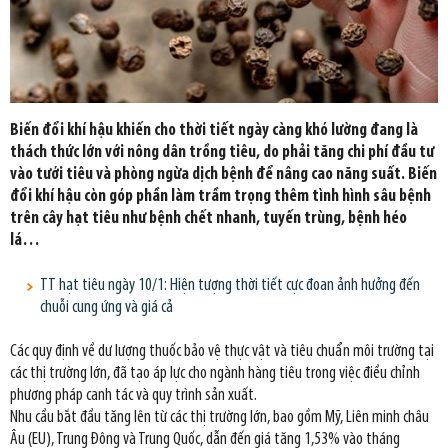
Biến đổi khí hậu khiến cho thời tiết ngày càng khó lường đang là
thách thức lớn với nông dân trồng tiêu, do phải tăng chi phí đầu tư
vào tưới tiêu và phòng ngừa dịch bệnh để nâng cao năng suất. Biến
đổi khí hậu còn góp phần làm trầm trọng thêm tình hình sâu bệnh
trên cây hạt tiêu như bệnh chết nhanh, tuyến trùng, bệnh héo
lá…
TT hạt tiêu ngày 10/1: Hiện tượng thời tiết cực đoan ảnh hưởng đến
chuỗi cung ứng và giá cả
Các quy định về dư lượng thuốc bảo vệ thực vật và tiêu chuẩn môi trường tại
các thị trường lớn, đã tạo áp lực cho ngành hàng tiêu trong việc điều chỉnh
phương pháp canh tác và quy trình sản xuất.
Nhu cầu bắt đầu tăng lên từ các thị trường lớn, bao gồm Mỹ, Liên minh châu
Âu (EU), Trung Đông và Trung Quốc, dẫn đến giá tăng 1,53% vào tháng