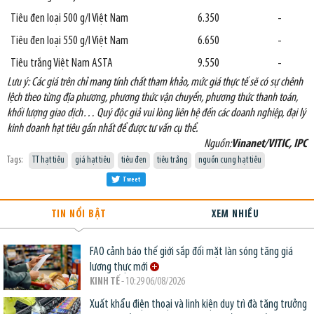
Tiêu đen loại 500 g/l Việt Nam
6.350
-
Tiêu đen loại 550 g/l Việt Nam
6.650
-
Tiêu trắng Việt Nam ASTA
9.550
-
Lưu ý: Các giá trên chỉ mang tính chất tham khảo, mức giá thực tế sẽ có sự chênh
lệch theo từng địa phương, phương thức vận chuyển, phương thức thanh toán,
khối lượng giao dịch… Quý độc giả vui lòng liên hệ đến các doanh nghiệp, đại lý
kinh doanh hạt tiêu gần nhất để được tư vấn cụ thể.
Nguồn:
Vinanet/VITIC, IPC
Tags:
TT hạt tiêu
giá hạt tiêu
tiêu đen
tiêu trắng
nguồn cung hạt tiêu
Tweet
TIN NỔI BẬT
XEM NHIỀU
FAO cảnh báo thế giới sắp đối mặt làn sóng tăng giá
lương thực mới
KINH TẾ
- 10:29 06/08/2026
Xuất khẩu điện thoại và linh kiện duy trì đà tăng trưởng