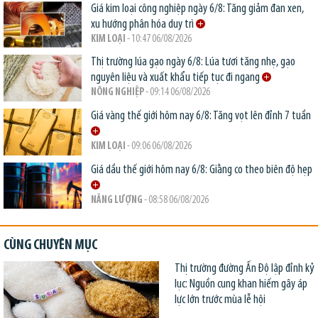
Giá kim loại công nghiệp ngày 6/8: Tăng giảm đan xen,
xu hướng phân hóa duy trì
KIM LOẠI
- 10:47 06/08/2026
Thị trường lúa gạo ngày 6/8: Lúa tươi tăng nhẹ, gạo
nguyên liệu và xuất khẩu tiếp tục đi ngang
NÔNG NGHIỆP
- 09:14 06/08/2026
Giá vàng thế giới hôm nay 6/8: Tăng vọt lên đỉnh 7 tuần
KIM LOẠI
- 09:06 06/08/2026
Giá dầu thế giới hôm nay 6/8: Giằng co theo biên độ hẹp
NĂNG LƯỢNG
- 08:58 06/08/2026
CÙNG CHUYÊN MỤC
Thị trường đường Ấn Độ lập đỉnh kỷ
lục: Nguồn cung khan hiếm gây áp
lực lớn trước mùa lễ hội