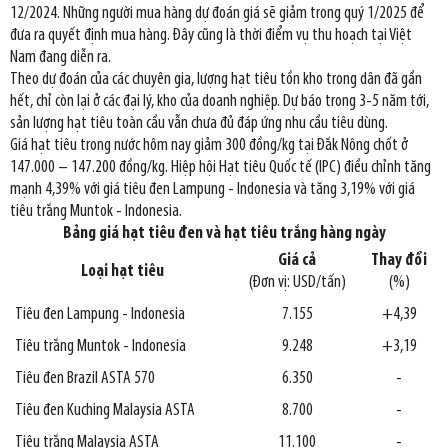
12/2024. Những người mua hàng dự đoán giá sẽ giảm trong quý 1/2025 để
đưa ra quyết định mua hàng. Đây cũng là thời điểm vụ thu hoạch tại Việt
Nam đang diễn ra.
Theo dự đoán của các chuyên gia, lượng hạt tiêu tồn kho trong dân đã gần
hết, chỉ còn lại ở các đại lý, kho của doanh nghiệp. Dự báo trong 3-5 năm tới,
sản lượng hạt tiêu toàn cầu vẫn chưa đủ đáp ứng nhu cầu tiêu dùng.
Giá hạt tiêu trong nước hôm nay giảm 300 đồng/kg tại Đắk Nông chốt ở
147.000 – 147.200 đồng/kg. Hiệp hội Hạt tiêu Quốc tế (IPC) điều chỉnh tăng
mạnh 4,39% với giá tiêu đen Lampung - Indonesia và tăng 3,19% với giá
tiêu trắng Muntok - Indonesia.
Bảng giá hạt tiêu đen và hạt tiêu trắng hàng ngày
Giá cả
Thay đổi
Loại hạt tiêu
(Đơn vị: USD/tấn)
(%)
Tiêu đen Lampung - Indonesia
7.155
+4,39
Tiêu trắng Muntok - Indonesia
9.248
+3,19
Tiêu đen Brazil ASTA 570
6.350
-
Tiêu đen Kuching Malaysia ASTA
8.700
-
Tiêu trắng Malaysia ASTA
11.100
-