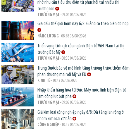
nhờ nhu cầu tiêu thụ điện tử phục hồi tại nhiều thị
trường lớn
THƯƠNG MẠI
- 09:06 06/08/2026
Giá dầu thế giới hôm nay 6/8: Giằng co theo biên độ hẹp
NĂNG LƯỢNG
- 08:58 06/08/2026
Triển vọng tích cực của ngành điện tử Việt Nam tại thị
trường Bắc Mỹ
THƯƠNG MẠI
- 08:30 04/08/2026
Trung Quốc bảo vệ mô hình tăng trưởng trước thềm đàm
phán thương mại với Mỹ và EU
KINH TẾ
- 10:43 05/08/2026
Nhập khẩu hàng hóa từ Đức: Máy móc, linh kiện điện tử
làm động lực bứt phá
THƯƠNG MẠI
- 09:05 05/08/2026
Giá kim loại công nghiệp ngày 6/8: Đà tăng lan rộng ở
nhóm kim loại cơ bản
CÔNG NGHIỆP
- 10:59 06/08/2026