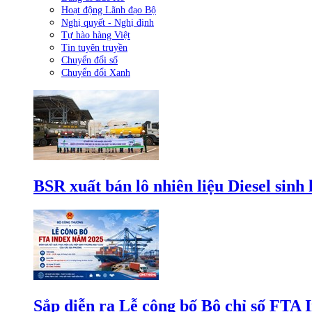
Hoạt động Lãnh đạo Bộ
Nghị quyết - Nghị định
Tự hào hàng Việt
Tin tuyên truyền
Chuyển đổi số
Chuyển đổi Xanh
BSR xuất bán lô nhiên liệu Diesel sinh
Sắp diễn ra Lễ công bố Bộ chỉ số FTA