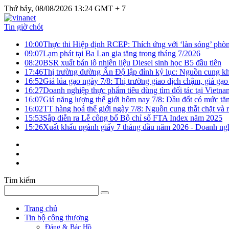
Thứ bảy, 08/08/2026 13:24 GMT + 7
Tin giờ chót
10:00
Thực thi Hiệp định RCEP: Thích ứng với ‘làn sóng’ phò
09:07
Lạm phát tại Ba Lan gia tăng trong tháng 7/2026
08:20
BSR xuất bán lô nhiên liệu Diesel sinh học B5 đầu tiên
17:46
Thị trường đường Ấn Độ lập đỉnh kỷ lục: Nguồn cung kha
16:52
Giá lúa gạo ngày 7/8: Thị trường giao dịch chậm, giá gạo
16:27
Doanh nghiệp thực phẩm tiêu dùng tìm đối tác tại Vietna
16:07
Giá năng lượng thế giới hôm nay 7/8: Dầu đốt có mức tăn
16:02
TT hàng hoá thế giới ngày 7/8: Nguồn cung thắt chặt và rủ
15:53
Sắp diễn ra Lễ công bố Bộ chỉ số FTA Index năm 2025
15:26
Xuất khẩu ngành giấy 7 tháng đầu năm 2026 - Doanh ngh
Tìm kiếm
Trang chủ
Tin bộ công thương
Đảng & Bác Hồ