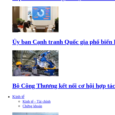
Ủy ban Cạnh tranh Quốc gia phổ biến L
Bộ Công Thương kết nối cơ hội hợp tác
Kinh tế
Kinh tế - Tài chính
Chứng khoán