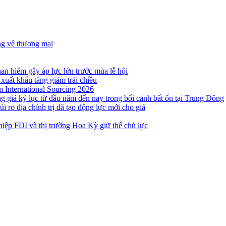
ng vệ thương mại
n hiếm gây áp lực lớn trước mùa lễ hội
 xuất khẩu tăng giảm trái chiều
m International Sourcing 2026
g giá kỷ lục từ đầu năm đến nay trong bối cảnh bất ổn tại Trung Đông
i ro địa chính trị đã tạo động lực mới cho giá
iệp FDI và thị trường Hoa Kỳ giữ thế chủ lực