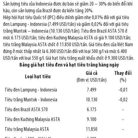
Sản lượng tiêu của Indonesia được dự báo sẽ giảm 20 – 30% do biến đổi khí
hậu, còn sản lượng của Brazil được dự kiến tăng 20%.
Hiệp hội Hạt tiêu Quốc tế (IPC) điều chỉnh giảm nhẹ 0,01% đối với giá tiêu
đen Lampung - Indonesia (7.499 USD/tấn) và giảm 0,02% đối với giá tiêu
trắng Muntok – Indonesia (10.130 USD/tấn). Tiêu đen Brazil ASTA 570 ở
mức 6.175 USD/tấn; tiêu đen Kuching Malaysia ASTA có giá 9.100 USD/tấn;
tiêu trắng Malaysia ASTA chốt ở 11.850 USD/tấn. Giá tiêu đen của Việt Nam
đứng ở mức thấp nhất là 6.300 USD/tấn đối với loại 500 g/l và mức 6.400
USD/tấn với loại 550 g/l. Giá hạt tiêu trắng xuất khẩu chốt ở 9.300 USD/tấn.
Bảng giá hạt tiêu đen và hạt tiêu trắng hàng ngày
Giá cả
Thay đổi
Loại hạt tiêu
(Đơn vị: USD/tấn)
(%)
Tiêu đen Lampung - Indonesia
7.499
-0,01
Tiêu trắng Muntok - Indonesia
10.130
-0,02
Tiêu đen Brazil ASTA 570
6.175
-
Tiêu đen Kuching Malaysia ASTA
9.100
-
Tiêu trắng Malaysia ASTA
11.850
-