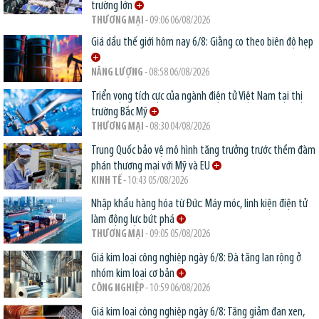
trường lớn
THƯƠNG MẠI
- 09:06 06/08/2026
Giá dầu thế giới hôm nay 6/8: Giằng co theo biên độ hẹp
NĂNG LƯỢNG
- 08:58 06/08/2026
Triển vọng tích cực của ngành điện tử Việt Nam tại thị
trường Bắc Mỹ
THƯƠNG MẠI
- 08:30 04/08/2026
Trung Quốc bảo vệ mô hình tăng trưởng trước thềm đàm
phán thương mại với Mỹ và EU
KINH TẾ
- 10:43 05/08/2026
Nhập khẩu hàng hóa từ Đức: Máy móc, linh kiện điện tử
làm động lực bứt phá
THƯƠNG MẠI
- 09:05 05/08/2026
Giá kim loại công nghiệp ngày 6/8: Đà tăng lan rộng ở
nhóm kim loại cơ bản
CÔNG NGHIỆP
- 10:59 06/08/2026
Giá kim loại công nghiệp ngày 6/8: Tăng giảm đan xen,