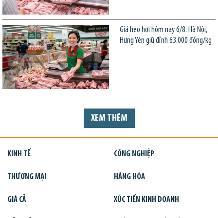
Giá heo hơi hôm nay 6/8: Hà Nội,
Hưng Yên giữ đỉnh 63.000 đồng/kg
XEM THÊM
KINH TẾ
CÔNG NGHIỆP
THƯƠNG MẠI
HÀNG HÓA
GIÁ CẢ
XÚC TIẾN KINH DOANH