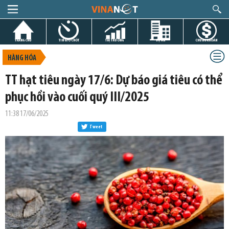
TRANG CHỦ
TIN GIỜ CHÓT
THỊ TRƯỜNG
DỰ ÁN
CHỨNG KHOÁN
HÀNG HÓA
TT hạt tiêu ngày 17/6: Dự báo giá tiêu có thể
phục hồi vào cuối quý III/2025
11:38 17/06/2025
Tweet