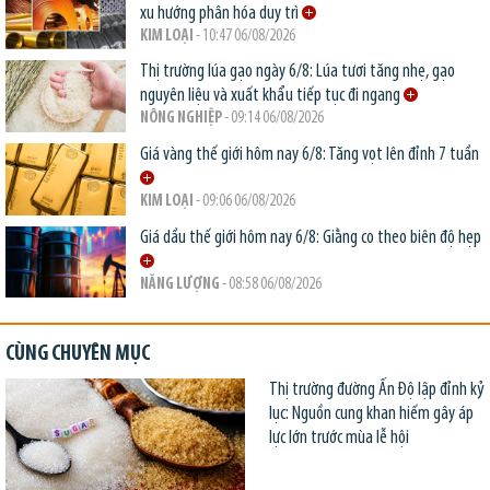
xu hướng phân hóa duy trì
KIM LOẠI
- 10:47 06/08/2026
Thị trường lúa gạo ngày 6/8: Lúa tươi tăng nhẹ, gạo
nguyên liệu và xuất khẩu tiếp tục đi ngang
NÔNG NGHIỆP
- 09:14 06/08/2026
Giá vàng thế giới hôm nay 6/8: Tăng vọt lên đỉnh 7 tuần
KIM LOẠI
- 09:06 06/08/2026
Giá dầu thế giới hôm nay 6/8: Giằng co theo biên độ hẹp
NĂNG LƯỢNG
- 08:58 06/08/2026
CÙNG CHUYÊN MỤC
Thị trường đường Ấn Độ lập đỉnh kỷ
lục: Nguồn cung khan hiếm gây áp
lực lớn trước mùa lễ hội