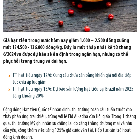
Giá hạt tiêu trong nước hôm nay giảm 1.000 – 2.500 đồng xuống
mức 134.500 - 136.000 đồng/kg. Đây là mức thấp nhất kể từ tháng
6/2024 và được dự báo sẽ ổn định trong ngắn hạn, nhưng có thể
phục hồi trong trung và dài hạn.
TT hạt tiêu ngày 12/6: Cung cầu chưa cân bằng khiến giá nội địa tiếp
tục chịu áp lực giảm
TT hạt tiêu ngày 13/6: Dự báo sản lượng hạt tiêu tại Brazil năm 2025
tăng khoảng 20%
Cộng đồng Hạt tiêu Quốc tế nhận định, thị trường toàn cầu tuần trước cho
thấy phản ứng trái chiều, trùng với lễ Eid Al-adha của Hồi giáo. Trong 1 tháng
qua, thị trường Mỹ ghi nhận sự chững lại do căng thẳng thương mại và nhu
cầu yếu, cộng thêm việc tăng 125% giá cước vận tải, tiếp tục cản trở hoạt
động kinh doanh.