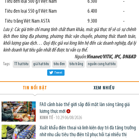
Tiêu đen loại 500 g/l Việt Nam
6.300
-
Tiêu đen loại 550 g/l Việt Nam
6.400
-
Tiêu trắng Việt Nam ASTA
9.300
-
Lưu ý: Các giá trên chỉ mang tính chất tham khảo, mức giá thực tế sẽ có sự chênh
lệch theo từng địa phương, phương thức vận chuyển, phương thức thanh toán,
khối lượng giao dịch… Quý độc giả vui lòng liên hệ đến các doanh nghiệp, đại lý
kinh doanh hạt tiêu gần nhất để được tư vấn cụ thể.
Nguồn:
Vinanet/VITIC, IPC, DN&KD
Tags:
TT hạt tiêu
giá hạt tiêu
tiêu đen
tiêu trắng
nguồn cung hạt tiêu
Tweet
TIN NỔI BẬT
XEM NHIỀU
FAO cảnh báo thế giới sắp đối mặt làn sóng tăng giá
lương thực mới
KINH TẾ
- 10:29 06/08/2026
Xuất khẩu điện thoại và linh kiện duy trì đà tăng trưởng
nhờ nhu cầu tiêu thụ điện tử phục hồi tại nhiều thị