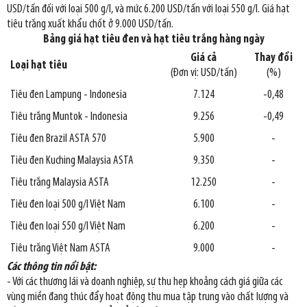
USD/tấn đối với loại 500 g/l, và mức 6.200 USD/tấn với loại 550 g/l. Giá hạt
tiêu trắng xuất khẩu chốt ở 9.000 USD/tấn.
Bảng giá hạt tiêu đen và hạt tiêu trắng hàng ngày
Giá cả
Thay đổi
Loại hạt tiêu
(Đơn vị: USD/tấn)
(%)
Tiêu đen Lampung - Indonesia
7.124
-0,48
Tiêu trắng Muntok - Indonesia
9.256
-0,49
Tiêu đen Brazil ASTA 570
5.900
-
Tiêu đen Kuching Malaysia ASTA
9.350
-
Tiêu trắng Malaysia ASTA
12.250
-
Tiêu đen loại 500 g/l Việt Nam
6.100
-
Tiêu đen loại 550 g/l Việt Nam
6.200
-
Tiêu trắng Việt Nam ASTA
9.000
-
Các thông tin nổi bật:
- Với các thương lái và doanh nghiệp, sự thu hẹp khoảng cách giá giữa các
vùng miền đang thúc đẩy hoạt động thu mua tập trung vào chất lượng và