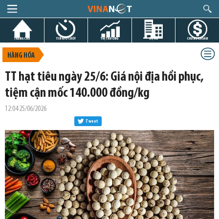
TRANG CHỦ
TIN GIỜ CHÓT
THỊ TRƯỜNG
DỰ ÁN
CHỨNG KHOÁN
HÀNG HÓA
TT hạt tiêu ngày 25/6: Giá nội địa hồi phục,
tiệm cận mốc 140.000 đồng/kg
12:04 25/06/2026
Tweet