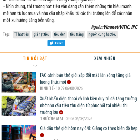
- Nhìn chung, thị trường hạt tiêu vẫn đang cần thêm những tín hiệu mạnh
mẽ hơn từ lực mua và nhu cầu nhập khẩu từ các thị trường lớn để xác nhận
một xu hướng tăng bền vững.
Nguồn:
Vinanet/VITIC, IPC
Tags:
TT hạt tiêu
giá hạt tiêu
tiêu đen
tiêu trắng
nguồn cung hạt tiêu
Tweet
TIN NỔI BẬT
XEM NHIỀU
FAO cảnh báo thế giới sắp đối mặt làn sóng tăng giá
lương thực mới
KINH TẾ
- 10:29 06/08/2026
Xuất khẩu điện thoại và linh kiện duy trì đà tăng trưởng
nhờ nhu cầu tiêu thụ điện tử phục hồi tại nhiều thị
trường lớn
THƯƠNG MẠI
- 09:06 06/08/2026
Giá dầu thế giới hôm nay 6/8: Giằng co theo biên độ hẹp