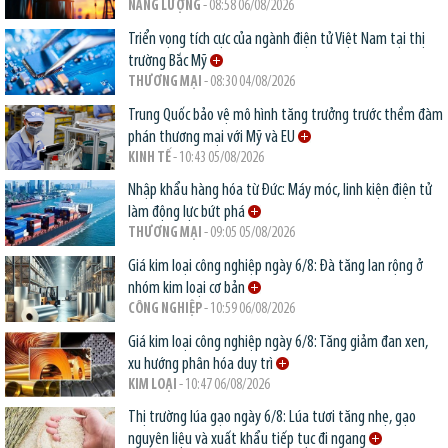
NĂNG LƯỢNG
- 08:58 06/08/2026
Triển vọng tích cực của ngành điện tử Việt Nam tại thị
trường Bắc Mỹ
THƯƠNG MẠI
- 08:30 04/08/2026
Trung Quốc bảo vệ mô hình tăng trưởng trước thềm đàm
phán thương mại với Mỹ và EU
KINH TẾ
- 10:43 05/08/2026
Nhập khẩu hàng hóa từ Đức: Máy móc, linh kiện điện tử
làm động lực bứt phá
THƯƠNG MẠI
- 09:05 05/08/2026
Giá kim loại công nghiệp ngày 6/8: Đà tăng lan rộng ở
nhóm kim loại cơ bản
CÔNG NGHIỆP
- 10:59 06/08/2026
Giá kim loại công nghiệp ngày 6/8: Tăng giảm đan xen,
xu hướng phân hóa duy trì
KIM LOẠI
- 10:47 06/08/2026
Thị trường lúa gạo ngày 6/8: Lúa tươi tăng nhẹ, gạo
nguyên liệu và xuất khẩu tiếp tục đi ngang