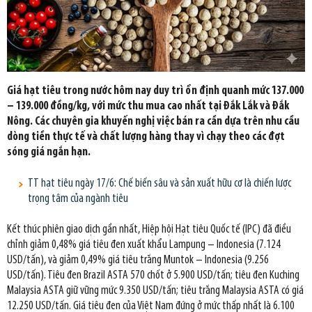
Giá hạt tiêu trong nước hôm nay duy trì ổn định quanh mức 137.000
– 139.000 đồng/kg, với mức thu mua cao nhất tại Đắk Lắk và Đắk
Nông. Các chuyên gia khuyến nghị việc bán ra cần dựa trên nhu cầu
dòng tiền thực tế và chất lượng hàng thay vì chạy theo các đợt
sóng giá ngắn hạn.
TT hạt tiêu ngày 17/6: Chế biến sâu và sản xuất hữu cơ là chiến lược
trọng tâm của ngành tiêu
Kết thúc phiên giao dịch gần nhất, Hiệp hội Hạt tiêu Quốc tế (IPC) đã điều
chỉnh giảm 0,48% giá tiêu đen xuất khẩu Lampung – Indonesia (7.124
USD/tấn), và giảm 0,49% giá tiêu trắng Muntok – Indonesia (9.256
USD/tấn). Tiêu đen Brazil ASTA 570 chốt ở 5.900 USD/tấn; tiêu đen Kuching
Malaysia ASTA giữ vững mức 9.350 USD/tấn; tiêu trắng Malaysia ASTA có giá
12.250 USD/tấn. Giá tiêu đen của Việt Nam đứng ở mức thấp nhất là 6.100