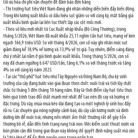
tối ưu hóa chi phí vận chuyển để đảm bảo đơn hàng
- Thị trường hạt tiêu Việt Nam đang ghi nhận những diễn biến đầy biến động.
Trong khi lượng xuất khẩu có dấu hiệu sụt giảm so với cùng kỳ, mặt bằng giá
xuất khẩu bình quân lại liên tục thiết lập các cột mốc mới.
- Theo số liệu mới nhất từ Cục Xuất nhập khẩu (Bộ Công Thương), trong
tháng 5/2026, Việt Nam đã xuất khẩu 25,11 nghìn tấn hạt tiêu, mang về kim
ngạch 166,9 triệu USD. So với tháng 4/2026, con số này ghi nhận mức sụt
giảm đáng kể 18,9% về lượng và 13,9% về trị giá. Tuy nhiên, điểm sáng đáng
chú ý nhất lại nằm ở giá bình quân xuất khẩu. Trong tháng 5/2026, con số
này đã chạm ngưỡng 6.647 USD/tấn, tăng 6,1% so với tháng trước và tăng
4% so với cùng kỳ năm 2025.
- Tại các "thủ phủ" hạt tiêu như Tây Nguyên và Đông Nam Bộ, chu kỳ sinh
trưởng của cây đang bước vào giai đoạn then chốt: nuôi trái và tích lũy chất
chắc từ tháng 5 đến tháng 10 hàng năm. Đây là thời điểm cây hạt tiêu thực
hiện quá trình trao đổi chất mạnh mẽ nhất để tạo nên độ cay và hương vị
đặc trưng. Dù vậy, mùa mưa kéo dài đang tạo ra một nghịch lý sinh học đầy
rủi ro. Các chuyên gia nông nghiệp cảnh báo, dù cây cần lượng nước và dinh
dưỡng lớn để nuôi trái, nhưng nền nhiệt ẩm thất thường rất dễ gây tổn
thương bộ rễ, dẫn đến tình trạng rụng trái non. Việc kiểm soát thoát nước và
bón phân cân đối trong giai đoạn này không chỉ quyết định năng suất mà còn
là "chìa khóa" để ổn định nguồn cung trong ngắn hạn.