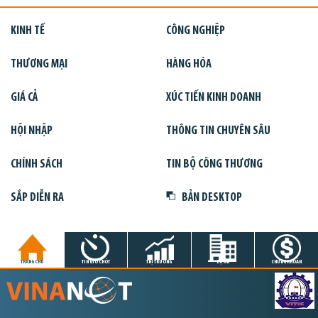
KINH TẾ
CÔNG NGHIỆP
THƯƠNG MẠI
HÀNG HÓA
GIÁ CẢ
XÚC TIẾN KINH DOANH
HỘI NHẬP
THÔNG TIN CHUYÊN SÂU
CHÍNH SÁCH
TIN BỘ CÔNG THƯƠNG
SẮP DIỄN RA
BẢN DESKTOP
TRANG CHỦ
TIN GIỜ CHÓT
THỊ TRƯỜNG
DỰ ÁN
CHỨNG KHOÁN