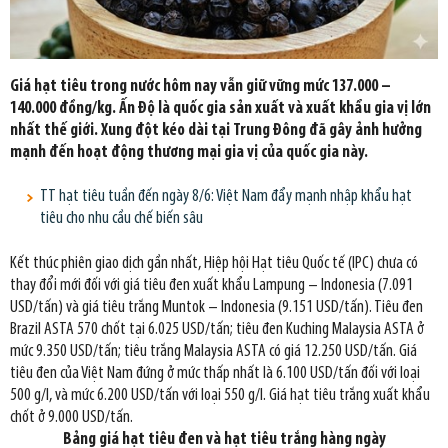
Giá hạt tiêu trong nước hôm nay vẫn giữ vững mức 137.000 –
140.000 đồng/kg. Ấn Độ là quốc gia sản xuất và xuất khẩu gia vị lớn
nhất thế giới. Xung đột kéo dài tại Trung Đông đã gây ảnh hưởng
mạnh đến hoạt động thương mại gia vị của quốc gia này.
TT hạt tiêu tuần đến ngày 8/6: Việt Nam đẩy mạnh nhập khẩu hạt
tiêu cho nhu cầu chế biến sâu
Kết thúc phiên giao dịch gần nhất, Hiệp hội Hạt tiêu Quốc tế (IPC) chưa có
thay đổi mới đối với giá tiêu đen xuất khẩu Lampung – Indonesia (7.091
USD/tấn) và giá tiêu trắng Muntok – Indonesia (9.151 USD/tấn). Tiêu đen
Brazil ASTA 570 chốt tại 6.025 USD/tấn; tiêu đen Kuching Malaysia ASTA ở
mức 9.350 USD/tấn; tiêu trắng Malaysia ASTA có giá 12.250 USD/tấn. Giá
tiêu đen của Việt Nam đứng ở mức thấp nhất là 6.100 USD/tấn đối với loại
500 g/l, và mức 6.200 USD/tấn với loại 550 g/l. Giá hạt tiêu trắng xuất khẩu
chốt ở 9.000 USD/tấn.
Bảng giá hạt tiêu đen và hạt tiêu trắng hàng ngày