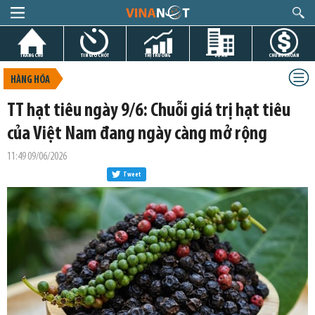
TRANG CHỦ
TIN GIỜ CHÓT
THỊ TRƯỜNG
DỰ ÁN
CHỨNG KHOÁN
HÀNG HÓA
TT hạt tiêu ngày 9/6: Chuỗi giá trị hạt tiêu
của Việt Nam đang ngày càng mở rộng
11:49 09/06/2026
Tweet