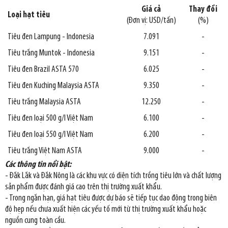
Giá cả
Thay đổi
Loại hạt tiêu
(Đơn vị: USD/tấn)
(%)
Tiêu đen Lampung - Indonesia
7.091
-
Tiêu trắng Muntok - Indonesia
9.151
-
Tiêu đen Brazil ASTA 570
6.025
-
Tiêu đen Kuching Malaysia ASTA
9.350
-
Tiêu trắng Malaysia ASTA
12.250
-
Tiêu đen loại 500 g/l Việt Nam
6.100
-
Tiêu đen loại 550 g/l Việt Nam
6.200
-
Tiêu trắng Việt Nam ASTA
9.000
-
Các thông tin nổi bật:
- Đắk Lắk và Đắk Nông là các khu vực có diện tích trồng tiêu lớn và chất lượng
sản phẩm được đánh giá cao trên thị trường xuất khẩu.
- Trong ngắn hạn, giá hạt tiêu được dự báo sẽ tiếp tục dao động trong biên
độ hẹp nếu chưa xuất hiện các yếu tố mới từ thị trường xuất khẩu hoặc
nguồn cung toàn cầu.