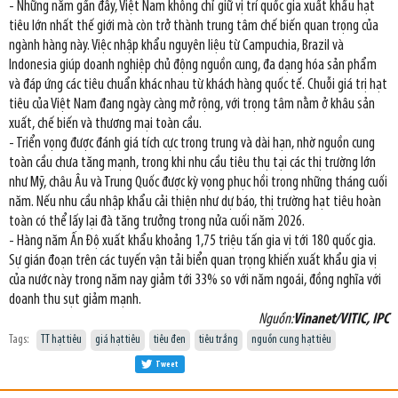
- Những năm gần đây, Việt Nam không chỉ giữ vị trí quốc gia xuất khẩu hạt
tiêu lớn nhất thế giới mà còn trở thành trung tâm chế biến quan trọng của
ngành hàng này. Việc nhập khẩu nguyên liệu từ Campuchia, Brazil và
Indonesia giúp doanh nghiệp chủ động nguồn cung, đa dạng hóa sản phẩm
và đáp ứng các tiêu chuẩn khác nhau từ khách hàng quốc tế. Chuỗi giá trị hạt
tiêu của Việt Nam đang ngày càng mở rộng, với trọng tâm nằm ở khâu sản
xuất, chế biến và thương mại toàn cầu.
- Triển vọng được đánh giá tích cực trong trung và dài hạn, nhờ nguồn cung
toàn cầu chưa tăng mạnh, trong khi nhu cầu tiêu thụ tại các thị trường lớn
như Mỹ, châu Âu và Trung Quốc được kỳ vọng phục hồi trong những tháng cuối
năm. Nếu nhu cầu nhập khẩu cải thiện như dự báo, thị trường hạt tiêu hoàn
toàn có thể lấy lại đà tăng trưởng trong nửa cuối năm 2026.
- Hàng năm Ấn Độ xuất khẩu khoảng 1,75 triệu tấn gia vị tới 180 quốc gia.
Sự gián đoạn trên các tuyến vận tải biển quan trọng khiến xuất khẩu gia vị
của nước này trong năm nay giảm tới 33% so với năm ngoái, đồng nghĩa với
doanh thu sụt giảm mạnh.
Nguồn:
Vinanet/VITIC, IPC
Tags:
TT hạt tiêu
giá hạt tiêu
tiêu đen
tiêu trắng
nguồn cung hạt tiêu
Tweet