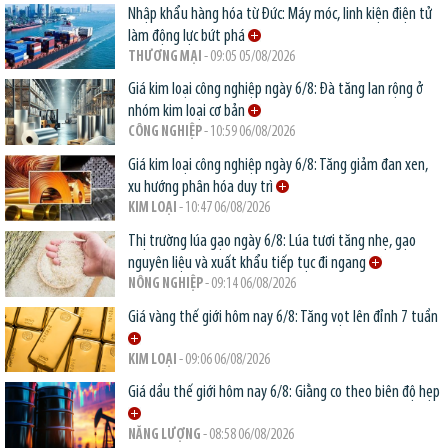
Nhập khẩu hàng hóa từ Đức: Máy móc, linh kiện điện tử
làm động lực bứt phá
THƯƠNG MẠI
- 09:05 05/08/2026
Giá kim loại công nghiệp ngày 6/8: Đà tăng lan rộng ở
nhóm kim loại cơ bản
CÔNG NGHIỆP
- 10:59 06/08/2026
Giá kim loại công nghiệp ngày 6/8: Tăng giảm đan xen,
xu hướng phân hóa duy trì
KIM LOẠI
- 10:47 06/08/2026
Thị trường lúa gạo ngày 6/8: Lúa tươi tăng nhẹ, gạo
nguyên liệu và xuất khẩu tiếp tục đi ngang
NÔNG NGHIỆP
- 09:14 06/08/2026
Giá vàng thế giới hôm nay 6/8: Tăng vọt lên đỉnh 7 tuần
KIM LOẠI
- 09:06 06/08/2026
Giá dầu thế giới hôm nay 6/8: Giằng co theo biên độ hẹp
NĂNG LƯỢNG
- 08:58 06/08/2026