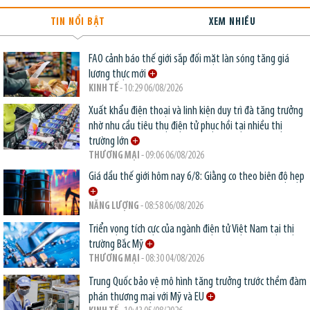
TIN NỔI BẬT
XEM NHIỀU
FAO cảnh báo thế giới sắp đối mặt làn sóng tăng giá
lương thực mới
KINH TẾ
- 10:29 06/08/2026
Xuất khẩu điện thoại và linh kiện duy trì đà tăng trưởng
nhờ nhu cầu tiêu thụ điện tử phục hồi tại nhiều thị
trường lớn
THƯƠNG MẠI
- 09:06 06/08/2026
Giá dầu thế giới hôm nay 6/8: Giằng co theo biên độ hẹp
NĂNG LƯỢNG
- 08:58 06/08/2026
Triển vọng tích cực của ngành điện tử Việt Nam tại thị
trường Bắc Mỹ
THƯƠNG MẠI
- 08:30 04/08/2026
Trung Quốc bảo vệ mô hình tăng trưởng trước thềm đàm
phán thương mại với Mỹ và EU