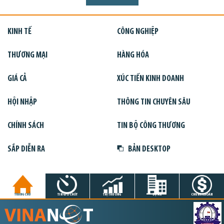
KINH TẾ
CÔNG NGHIỆP
THƯƠNG MẠI
HÀNG HÓA
GIÁ CẢ
XÚC TIẾN KINH DOANH
HỘI NHẬP
THÔNG TIN CHUYÊN SÂU
CHÍNH SÁCH
TIN BỘ CÔNG THƯƠNG
SẮP DIỄN RA
BẢN DESKTOP
TRANG CHỦ
TIN GIỜ CHÓT
THỊ TRƯỜNG
DỰ ÁN
CHỨNG KHOÁN