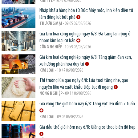
KINH TẾ
- 10:43 05/08/2026
Nhập khẩu hàng hóa từ Đức: Máy móc, linh kiện điện tử
làm động lực bứt phá
THƯƠNG MẠI
- 09:05 05/08/2026
Giá kim loại công nghiệp ngày 6/8: Đà tăng lan rộng ở
nhóm kim loại cơ bản
CÔNG NGHIỆP
- 10:59 06/08/2026
Giá kim loại công nghiệp ngày 6/8: Tăng giảm đan xen,
xu hướng phân hóa duy trì
KIM LOẠI
- 10:47 06/08/2026
Thị trường lúa gạo ngày 6/8: Lúa tươi tăng nhẹ, gạo
nguyên liệu và xuất khẩu tiếp tục đi ngang
NÔNG NGHIỆP
- 09:14 06/08/2026
Giá vàng thế giới hôm nay 6/8: Tăng vọt lên đỉnh 7 tuần
KIM LOẠI
- 09:06 06/08/2026
Giá dầu thế giới hôm nay 6/8: Giằng co theo biên độ hẹp