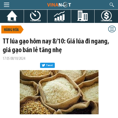
TRANG CHỦ
TIN GIỜ CHÓT
THỊ TRƯỜNG
DỰ ÁN
CHỨNG KHOÁN
HÀNG HÓA
TT lúa gạo hôm nay 8/10: Giá lúa đi ngang,
giá gạo bán lẻ tăng nhẹ
17:05 08/10/2024
Tweet