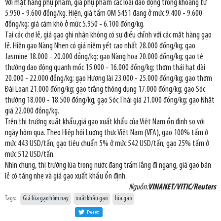
Với mặt hàng phụ phẩm, giá phụ phẩm các loại dao động trong khoảng từ
5.950 - 9.600 đồng/kg. Hiện, giá tấm OM 5451 đang ở mức 9.400 - 9.600
đồng/kg; giá cám khô ở mức 5.950 - 6.100 đồng/kg.
Tại các chợ lẻ, giá gạo ghi nhận không có sự điều chỉnh với các mặt hàng gạo
lẻ. Hiện gạo Nàng Nhen có giá niêm yết cao nhất 28.000 đồng/kg; gạo
Jasmine 18.000 - 20.000 đồng/kg; gạo Nàng hoa 20.000 đồng/kg; gạo tẻ
thường dao động quanh mốc 15.000 - 16.000 đồng/kg; thơm thái hạt dài
20.000 - 22.000 đồng/kg; gạo Hương lài 23.000 - 25.000 đồng/kg; gạo thơm
Đài Loan 21.000 đồng/kg; gạo trắng thông dụng 17.000 đồng/kg; gạo Sóc
thường 18.000 - 18.500 đồng/kg; gạo Sóc Thái giá 21.000 đồng/kg; gạo Nhật
giá 22.000 đồng/kg.
Trên thị trường xuất khẩu,giá gạo xuất khẩu của Việt Nam ổn định so với
ngày hôm qua. Theo Hiệp hội Lương thực Việt Nam (VFA), gạo 100% tấm ở
mức 443 USD/tấn; gạo tiêu chuẩn 5% ở mức 542 USD/tấn; gạo 25% tấm ở
mức 512 USD/tấn.
Nhìn chung, thị trường lúa trong nước đang trầm lắng đi ngang, giá gạo bán
lẻ có tăng nhẹ và giá gạo xuất khẩu ổn định.
Nguồn:
VINANET/VITIC/Reuters
Tags:
Giá lúa gạo hôm nay
xuất khẩu gạo
lúa gạo
Tweet