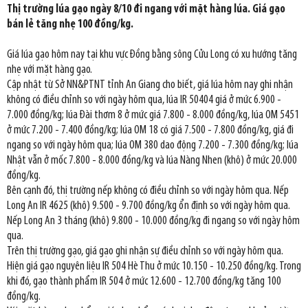
Thị trường lúa gạo ngày 8/10 đi ngang với mặt hàng lúa. Giá gạo
bán lẻ tăng nhẹ 100 đồng/kg.
Giá lúa gạo hôm nay tại khu vực Đồng bằng sông Cửu Long có xu hướng tăng
nhẹ với mặt hàng gạo.
Cập nhật từ Sở NN&PTNT tỉnh An Giang cho biết, giá lúa hôm nay ghi nhận
không có điều chỉnh so với ngày hôm qua, lúa IR 50404 giá ở mức 6.900 -
7.000 đồng/kg; lúa Đài thơm 8 ở mức giá 7.800 - 8.000 đồng/kg, lúa OM 5451
ở mức 7.200 - 7.400 đồng/kg; lúa OM 18 có giá 7.500 - 7.800 đồng/kg, giá đi
ngang so với ngày hôm qua; lúa OM 380 dao động 7.200 - 7.300 đồng/kg; lúa
Nhật vẫn ở mốc 7.800 - 8.000 đồng/kg và lúa Nàng Nhen (khô) ở mức 20.000
đồng/kg.
Bên cạnh đó, thị trường nếp không có điều chỉnh so với ngày hôm qua. Nếp
Long An IR 4625 (khô) 9.500 - 9.700 đồng/kg ổn định so với ngày hôm qua.
Nếp Long An 3 tháng (khô) 9.800 - 10.000 đồng/kg đi ngang so với ngày hôm
qua.
Trên thị trường gạo, giá gạo ghi nhận sự điều chỉnh so với ngày hôm qua.
Hiện giá gạo nguyên liệu IR 504 Hè Thu ở mức 10.150 - 10.250 đồng/kg. Trong
khi đó, gạo thành phẩm IR 504 ở mức 12.600 - 12.700 đồng/kg tăng 100
đồng/kg.