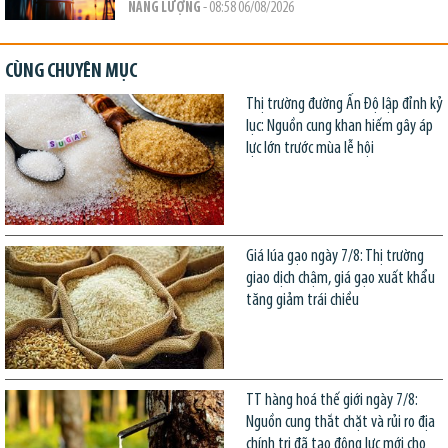
NĂNG LƯỢNG
- 08:58 06/08/2026
CÙNG CHUYÊN MỤC
Thị trường đường Ấn Độ lập đỉnh kỷ
lục: Nguồn cung khan hiếm gây áp
lực lớn trước mùa lễ hội
Giá lúa gạo ngày 7/8: Thị trường
giao dịch chậm, giá gạo xuất khẩu
tăng giảm trái chiều
TT hàng hoá thế giới ngày 7/8:
Nguồn cung thắt chặt và rủi ro địa
chính trị đã tạo động lực mới cho