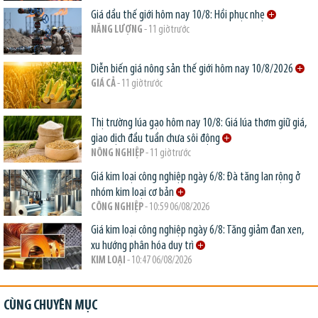
Giá dầu thế giới hôm nay 10/8: Hồi phục nhẹ
NĂNG LƯỢNG
- 11 giờ trước
Diễn biến giá nông sản thế giới hôm nay 10/8/2026
GIÁ CẢ
- 11 giờ trước
Thị trường lúa gạo hôm nay 10/8: Giá lúa thơm giữ giá,
giao dịch đầu tuần chưa sôi động
NÔNG NGHIỆP
- 11 giờ trước
Giá kim loại công nghiệp ngày 6/8: Đà tăng lan rộng ở
nhóm kim loại cơ bản
CÔNG NGHIỆP
- 10:59 06/08/2026
Giá kim loại công nghiệp ngày 6/8: Tăng giảm đan xen,
xu hướng phân hóa duy trì
KIM LOẠI
- 10:47 06/08/2026
CÙNG CHUYÊN MỤC