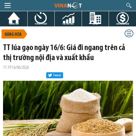
TRANG CHỦ
TIN GIỜ CHÓT
THỊ TRƯỜNG
DỰ ÁN
CHỨNG KHOÁN
HÀNG HÓA
TT lúa gạo ngày 16/6: Giá đi ngang trên cả
thị trường nội địa và xuất khẩu
11:19 16/06/2026
Tweet