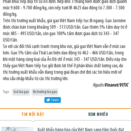
Phân khúc nếp duy trì sự ổn định. Nếp khô 3 tháng hiện được giao dịch quanh
mức 9.600 - 9.700 đồng/kg, còn nếp tươi IR 4625 dao động từ 7.300 - 7.500
đồng/kg.
Trên thị trường xuất khẩu, giá gạo Việt Nam tiếp tục đi ngang. Gạo Jasmine
được chào bán trong khoảng 509 - 513 USD/tấn. Gạo thơm 5% tấm duy trì ở
mức 485 - 495 USD/tấn, còn gạo 100% tấm được giao dịch từ 343 - 347
USD/tấn.
So với các đối thủ cạnh tranh trong khu vực, giá gạo Việt Nam vẫn ở mức cao
hơn. Gạo 5% tấm của Thái Lan hiện dao động từ 462 - 466 USD/tấn, trong
khi mặt hàng cùng loại của Ấn Độ chỉ ở mức 343 - 347 USD/tấn. Điều này cho
thấy gạo Việt Nam tiếp tục giữ được lợi thế ở phân khúc chất lượng cao, dù
thị trường xuất khẩu vẫn đang trong giai đoạn chờ đợi các tín hiệu mới về
nhu cầu nhập khẩu từ các thị trường lớn.
Nguồn:
Vinanet/VITIC
Tags:
Giá lúa gạo
thị trường lúa gạo
Tweet
TIN NỔI BẬT
XEM NHIỀU
Xuất khẩu hàng hóa của Việt Nam sang Hàn Quốc đạt