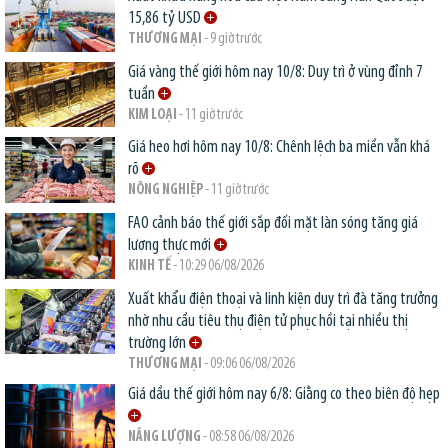
15,86 tỷ USD
THƯƠNG MẠI
- 9 giờ trước
Giá vàng thế giới hôm nay 10/8: Duy trì ở vùng đỉnh 7
tuần
KIM LOẠI
- 11 giờ trước
Giá heo hơi hôm nay 10/8: Chênh lệch ba miền vẫn khá
rõ
NÔNG NGHIỆP
- 11 giờ trước
FAO cảnh báo thế giới sắp đối mặt làn sóng tăng giá
lương thực mới
KINH TẾ
- 10:29 06/08/2026
Xuất khẩu điện thoại và linh kiện duy trì đà tăng trưởng
nhờ nhu cầu tiêu thụ điện tử phục hồi tại nhiều thị
trường lớn
THƯƠNG MẠI
- 09:06 06/08/2026
Giá dầu thế giới hôm nay 6/8: Giằng co theo biên độ hẹp
NĂNG LƯỢNG
- 08:58 06/08/2026