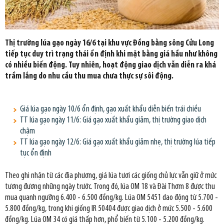
Thị trường lúa gạo ngày 16/6 tại khu vực Đồng bằng sông Cửu Long
tiếp tục duy trì trạng thái ổn định khi mặt bằng giá hầu như không
có nhiều biến động. Tuy nhiên, hoạt động giao dịch vẫn diễn ra khá
trầm lắng do nhu cầu thu mua chưa thực sự sôi động.
Giá lúa gạo ngày 10/6 ổn định, gạo xuất khẩu diễn biến trái chiều
TT lúa gạo ngày 11/6: Giá gạo xuất khẩu giảm, thị trường giao dịch
chậm
TT lúa gạo ngày 12/6: Giá gạo xuất khẩu giảm nhẹ, thị trường lúa tiếp
tục ổn định
Theo ghi nhận từ các địa phương, giá lúa tươi các giống chủ lực vẫn giữ ở mức
tương đương những ngày trước. Trong đó, lúa OM 18 và Đài Thơm 8 được thu
mua quanh ngưỡng 6.400 - 6.500 đồng/kg. Lúa OM 5451 dao động từ 5.700 -
5.800 đồng/kg, trong khi giống IR 50404 được giao dịch ở mức 5.500 - 5.600
đồng/kg. Lúa OM 34 có giá thấp hơn, phổ biến từ 5.100 - 5.200 đồng/kg.