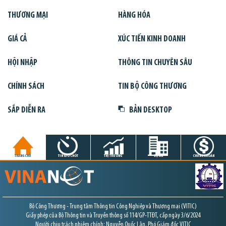
THƯƠNG MẠI
HÀNG HÓA
GIÁ CẢ
XÚC TIẾN KINH DOANH
HỘI NHẬP
THÔNG TIN CHUYÊN SÂU
CHÍNH SÁCH
TIN BỘ CÔNG THƯƠNG
SẮP DIỄN RA
BẢN DESKTOP
TRANG CHỦ
TIN GIỜ CHÓT
THỊ TRƯỜNG
DỰ ÁN
CHỨNG KHOÁN
Bộ Công Thương - Trung tâm Thông tin Công Nghiệp và Thương mại (VITIC)
Giấy phép của Bộ Thông tin và Truyền thông số 114/GP-TTĐT, cấp ngày 3/6/2024
Người chịu trách nhiệm chính: Nguyễn Quốc Lân, Phó Giám đốc VITIC