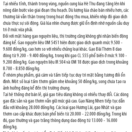
Tại nhiều tỉnh, thành trong vùng, nguồn cung lúa Hè Thu đang tăng lên khi
nông dân bước vào giai đoạn thu hoạch. Dù lượng lúa chào bán nhiều hơn, các
thương lái vẫn thận trọng trong hoạt động thu mua, khiến nhịp độ giao dịch
chưa thực sự sôi động. Giá lúa nhìn chung được giữ ổn định nhờ nguồn cầu duy
trì ở mức vừa phải.
Đối với mặt hàng gạo nguyên liệu, thị trường cũng không ghi nhận biến động
đáng kể. Gạo nguyên liệu OM 5451 hiện được giao dịch quanh mức 9.500 -
9.600 đồng/kg, cao hơn so với nhiều chủng loại khác. Gạo Đài Thơm 8 dao
động từ 9.200 - 9.400 đồng/kg, trong khi gạo CL 555 phổ biến ở mức 9.100 -
9.200 đồng/kg. Gạo nguyên liệu IR 504 và OM 18 được giao dịch trong khoảng
8.700 - 8.850 đồng/kg.
Ở nhóm phụ phẩm, giá cám và tấm tiếp tục duy trì mặt bằng tương đối ổn
định. Một số loại tấm thơm giảm nhẹ khoảng 50 đồng/kg, song chưa tạo ra
ảnh hưởng đáng kể đến thị trường chung.
Tại hệ thống chợ bán lẻ, giá gạo tiêu dùng không có nhiều thay đổi. Các dòng
gạo đặc sản và gạo thơm vẫn giữ mức giá cao. Gạo Nàng Nhen tiếp tục dẫn
đầu với khoảng 28.000 đồng/kg. Các loại gạo Hương Lài, gạo Nhật và gạo
thơm cao cấp khác được bán phổ biến từ 20.000 - 22.000 đồng/kg. Trong khi
đó, gạo thường và gạo trắng thông dụng dao động từ 13.000 - 16.000
đồng/kg.