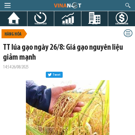
TRANG CHỦ
TIN GIỜ CHÓT
THỊ TRƯỜNG
DỰ ÁN
CHỨNG KHOÁN
HÀNG HÓA
​TT lúa gạo ngày 26/8: Giá gạo nguyên liệu
giảm mạnh
14:54 26/08/2025
Tweet