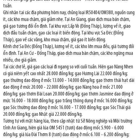
tuần.
Ghi nhận tại các địa phương hôm nay, chủng loại IR50404/OM380, nguồn cung
ít, các kho mua chậm, giá giảm nhẹ. Tại An Giang, giao dịch mua bán chậm,
giá gạo tương đối ổn định. Tại khu vực Lấp Vò (Đồng Tháp), lượng về ít, giao
dịch đầu tuần chậm, gạo các loại ít biến động. Tại khu vực Sa Đéc (Đồng
Tháp), gạo về các vắng, kho mua chậm, giá gạo ít biến động.
Kênh chợ Sa Đéc (Đồng Tháp), lượng về ít, các kho lớn mua đều, giá tương đối
ổn định. Tại An Cư - Đồng Tháp, giao dịch mua bán chậm, các kho ngừng mua
nhiều, cho giá giảm.
Tại các chợ lẻ, giá gạo các loại đi ngang so với cuối tuần. Hiện gạo Nàng Nhen
có giá niêm yết cao nhất 28.000 đồng/kg; gạo Hương Lài 22.000 đồng/kg;
gạo thường dao động ở mốc 13.000 - 14.000 đồng/kg; gạo thơm thái hạt dài
dao động ở mức 20.000 - 22.000 đồng/kg; gạo Nàng hoa ở mốc 21.000
đồng/kg; gạo thơm Đài Loan 20.000 đồng/kg; gạo thơm Jasmine dao động ở
mức 16.000 - 18.000 đồng/kg; gạo trắng thông dụng ở mốc 16.000 đồng/kg;
gạo Sóc thường dao động ở mốc 16.000 - 17.000 đồng/kg; gạo Sóc Thái giá
20.000 đồng/kg; gạo Nhật giá 22.000 đồng/kg.
Tương tự với mặt hàng lúa, theo cập nhật từ Sở Nông nghiệp và Môi trường
tỉnh An Giang, hiện giá lúa OM 5451 (tươi) dao động mốc 5.900 - 6.000
đồng/kg; giá lúa Đài Thơm 8 (tươi) dao động ở mốc 6.100 - 6.200 đồng/kg;