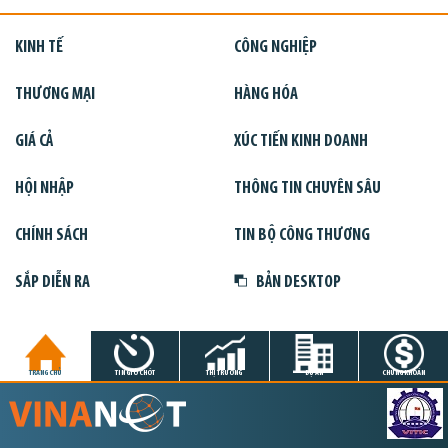
KINH TẾ
CÔNG NGHIỆP
THƯƠNG MẠI
HÀNG HÓA
GIÁ CẢ
XÚC TIẾN KINH DOANH
HỘI NHẬP
THÔNG TIN CHUYÊN SÂU
CHÍNH SÁCH
TIN BỘ CÔNG THƯƠNG
SẮP DIỄN RA
BẢN DESKTOP
TRANG CHỦ
TIN GIỜ CHÓT
THỊ TRƯỜNG
DỰ ÁN
CHỨNG KHOÁN