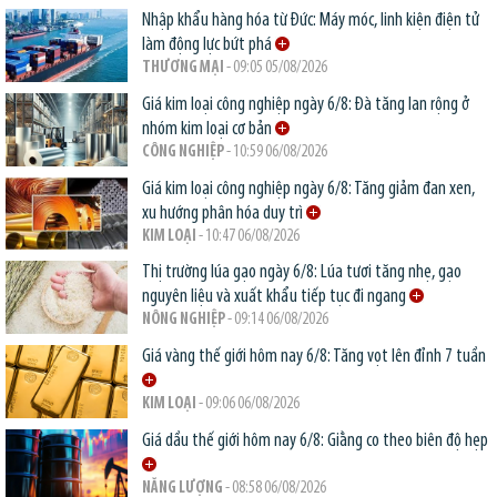
Nhập khẩu hàng hóa từ Đức: Máy móc, linh kiện điện tử
làm động lực bứt phá
THƯƠNG MẠI
- 09:05 05/08/2026
Giá kim loại công nghiệp ngày 6/8: Đà tăng lan rộng ở
nhóm kim loại cơ bản
CÔNG NGHIỆP
- 10:59 06/08/2026
Giá kim loại công nghiệp ngày 6/8: Tăng giảm đan xen,
xu hướng phân hóa duy trì
KIM LOẠI
- 10:47 06/08/2026
Thị trường lúa gạo ngày 6/8: Lúa tươi tăng nhẹ, gạo
nguyên liệu và xuất khẩu tiếp tục đi ngang
NÔNG NGHIỆP
- 09:14 06/08/2026
Giá vàng thế giới hôm nay 6/8: Tăng vọt lên đỉnh 7 tuần
KIM LOẠI
- 09:06 06/08/2026
Giá dầu thế giới hôm nay 6/8: Giằng co theo biên độ hẹp
NĂNG LƯỢNG
- 08:58 06/08/2026