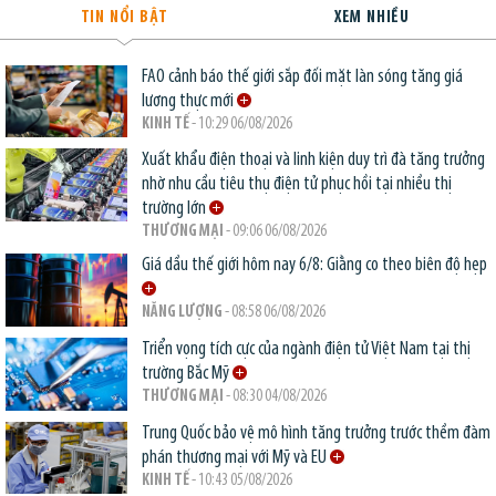
TIN NỔI BẬT
XEM NHIỀU
FAO cảnh báo thế giới sắp đối mặt làn sóng tăng giá
lương thực mới
KINH TẾ
- 10:29 06/08/2026
Xuất khẩu điện thoại và linh kiện duy trì đà tăng trưởng
nhờ nhu cầu tiêu thụ điện tử phục hồi tại nhiều thị
trường lớn
THƯƠNG MẠI
- 09:06 06/08/2026
Giá dầu thế giới hôm nay 6/8: Giằng co theo biên độ hẹp
NĂNG LƯỢNG
- 08:58 06/08/2026
Triển vọng tích cực của ngành điện tử Việt Nam tại thị
trường Bắc Mỹ
THƯƠNG MẠI
- 08:30 04/08/2026
Trung Quốc bảo vệ mô hình tăng trưởng trước thềm đàm
phán thương mại với Mỹ và EU
KINH TẾ
- 10:43 05/08/2026