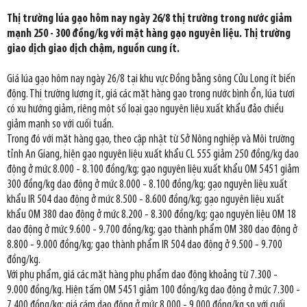
Thị trường lúa gạo hôm nay ngày 26/8 thị trường trong nước giảm
mạnh 250 - 300 đồng/kg với mặt hàng gạo nguyên liệu. Thị trường
giao dịch giao dịch chậm, nguồn cung ít.
Giá lúa gạo hôm nay ngày 26/8 tại khu vực Đồng bằng sông Cửu Long ít biến
động. Thị trường lượng ít, giá các mặt hàng gạo trong nước bình ổn, lúa tươi
có xu hướng giảm, riêng một số loại gạo nguyên liệu xuất khẩu đảo chiều
giảm mạnh so với cuối tuần.
Trong đó với mặt hàng gạo, theo cập nhật từ Sở Nông nghiệp và Môi trường
tỉnh An Giang, hiện gạo nguyên liệu xuất khẩu CL 555 giảm 250 đồng/kg dao
động ở mức 8.000 - 8.100 đồng/kg; gạo nguyên liệu xuất khẩu OM 5451 giảm
300 đồng/kg dao động ở mức 8.000 - 8.100 đồng/kg; gạo nguyên liệu xuất
khẩu IR 504 dao động ở mức 8.500 - 8.600 đồng/kg; gạo nguyên liệu xuất
khẩu OM 380 dao động ở mức 8.200 - 8.300 đồng/kg; gạo nguyên liệu OM 18
dao động ở mức 9.600 - 9.700 đồng/kg; gạo thành phẩm OM 380 dao động ở
8.800 - 9.000 đồng/kg; gạo thành phẩm IR 504 dao động ở 9.500 - 9.700
đồng/kg.
Với phụ phẩm, giá các mặt hàng phụ phẩm dao động khoảng từ 7.300 -
9.000 đồng/kg. Hiện tấm OM 5451 giảm 100 đồng/kg dao động ở mức 7.300 -
7.400 đồng/kg; giá cám dao động ở mức 8.000 - 9.000 đồng/kg so với cuối