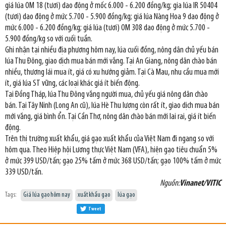
giá lúa OM 18 (tươi) dao động ở mốc 6.000 - 6.200 đồng/kg; gia lúa IR 50404
(tươi) dao động ở mức 5.700 - 5.900 đồng/kg; giá lúa Nàng Hoa 9 dao động ở
mức 6.000 - 6.200 đồng/kg; giá lúa (tươi) OM 308 dao động ở mức 5.700 -
5.900 đồng/kg so với cuối tuần.
Ghi nhận tại nhiều địa phương hôm nay, lúa cuối đồng, nông dân chủ yếu bán
lúa Thu Đông, giao dịch mua bán mới vắng. Tại An Giang, nông dân chào bán
nhiều, thương lái mua ít, giá có xu hướng giảm. Tại Cà Mau, nhu cầu mua mới
ít, giá lúa ST vững, các loại khác giá ít biến động.
Tại Đồng Tháp, lúa Thu Đông vắng người mua, chủ yếu giá nông dân chào
bán. Tại Tây Ninh (Long An cũ), lúa Hè Thu lượng còn rất ít, giao dịch mua bán
mới vắng, giá bình ổn. Tại Cần Thơ, nông dân chào bán mới lai rai, giá ít biến
động.
Trên thị trường xuất khẩu, giá gạo xuất khẩu của Việt Nam đi ngang so với
hôm qua. Theo Hiệp hội Lương thực Việt Nam (VFA), hiện gạo tiêu chuẩn 5%
ở mức 399 USD/tấn; gạo 25% tấm ở mức 368 USD/tấn; gạo 100% tấm ở mức
339 USD/tấn.
Nguồn:
Vinanet/VITIC
Tags:
Giá lúa gạo hôm nay
xuất khẩu gạo
lúa gạo
Tweet