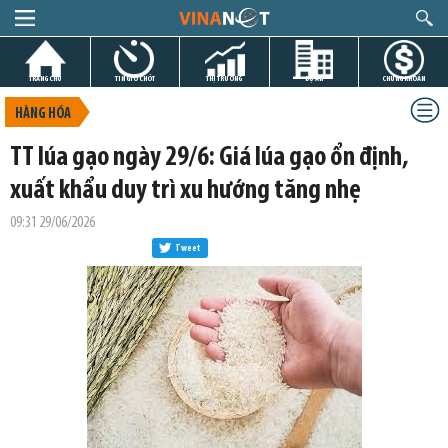
TRANG CHỦ
TIN GIỜ CHÓT
THỊ TRƯỜNG
DỰ ÁN
CHỨNG KHOÁN
HÀNG HÓA
TT lúa gạo ngày 29/6: Giá lúa gạo ổn định,
xuất khẩu duy trì xu hướng tăng nhẹ
09:31 29/06/2026
Tweet