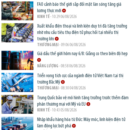
FAO cảnh báo thế giới sắp đối mặt làn sóng tăng giá
lương thực mới
KINH TẾ
- 10:29 06/08/2026
Xuất khẩu điện thoại và linh kiện duy trì đà tăng trưởng
nhờ nhu cầu tiêu thụ điện tử phục hồi tại nhiều thị
trường lớn
THƯƠNG MẠI
- 09:06 06/08/2026
Giá dầu thế giới hôm nay 6/8: Giằng co theo biên độ hẹp
NĂNG LƯỢNG
- 08:58 06/08/2026
Triển vọng tích cực của ngành điện tử Việt Nam tại thị
trường Bắc Mỹ
THƯƠNG MẠI
- 08:30 04/08/2026
Trung Quốc bảo vệ mô hình tăng trưởng trước thềm đàm
phán thương mại với Mỹ và EU
KINH TẾ
- 10:43 05/08/2026
Nhập khẩu hàng hóa từ Đức: Máy móc, linh kiện điện tử
làm động lực bứt phá