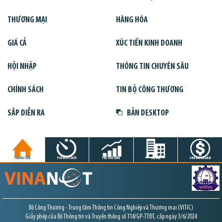
THƯƠNG MẠI
HÀNG HÓA
GIÁ CẢ
XÚC TIẾN KINH DOANH
HỘI NHẬP
THÔNG TIN CHUYÊN SÂU
CHÍNH SÁCH
TIN BỘ CÔNG THƯƠNG
SẮP DIỄN RA
BẢN DESKTOP
TRANG CHỦ
TIN GIỜ CHÓT
THỊ TRƯỜNG
DỰ ÁN
CHỨNG KHOÁN
Bộ Công Thương - Trung tâm Thông tin Công Nghiệp và Thương mại (VITIC)
Giấy phép của Bộ Thông tin và Truyền thông số 114/GP-TTĐT, cấp ngày 3/6/2024