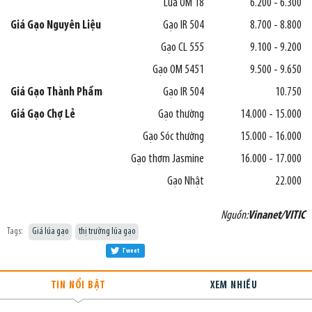
Lúa OM 18
6.200 - 6.300
Giá Gạo Nguyên Liệu
Gạo IR 504
8.700 - 8.800
Gạo CL 555
9.100 - 9.200
Gạo OM 5451
9.500 - 9.650
Giá Gạo Thành Phẩm
Gạo IR 504
10.750
Giá Gạo Chợ Lẻ
Gạo thường
14.000 - 15.000
Gạo Sóc thường
15.000 - 16.000
Gạo thơm Jasmine
16.000 - 17.000
Gạo Nhật
22.000
Nguồn:
Vinanet/VITIC
Tags:
Giá lúa gạo
thị trường lúa gạo
Tweet
TIN NỔI BẬT
XEM NHIỀU