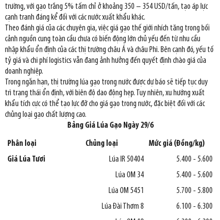
trường, với gạo trắng 5% tấm chỉ ở khoảng 350 – 354 USD/tấn, tạo áp lực
cạnh tranh đáng kể đối với các nước xuất khẩu khác.
Theo đánh giá của các chuyên gia, việc giá gạo thế giới nhích tăng trong bối
cảnh nguồn cung toàn cầu chưa có biến động lớn chủ yếu đến từ nhu cầu
nhập khẩu ổn định của các thị trường châu Á và châu Phi. Bên cạnh đó, yếu tố
tỷ giá và chi phí logistics vẫn đang ảnh hưởng đến quyết định chào giá của
doanh nghiệp.
Trong ngắn hạn, thị trường lúa gạo trong nước được dự báo sẽ tiếp tục duy
trì trạng thái ổn định, với biên độ dao động hẹp. Tuy nhiên, xu hướng xuất
khẩu tích cực có thể tạo lực đỡ cho giá gạo trong nước, đặc biệt đối với các
chủng loại gạo chất lượng cao.
Bảng Giá Lúa Gạo Ngày 29/6
Phân loại
Chủng loại
Mức giá (Đồng/kg)
Giá Lúa Tươi
Lúa IR 50404
5.400 - 5.600
Lúa OM 34
5.400 - 5.600
Lúa OM 5451
5.700 - 5.800
Lúa Đài Thơm 8
6.100 - 6.300