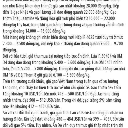
cao như Nàng Nhen duy trì mức giá cao nhất khoảng 28.000 đồng/kg, tiếp
đến là gạo Nhật và gạo Hương Lài dao động quanh 22.000 đồng/kg. Gạo
thơm Thái, Jasmine và Nàng Hoa giữ mức phổ biến từ 16.000 – 22.000
đồng/kg tùy loại, trong khi gạo trắng thông dụng và gạo thường vẫn ổn định
trong khoảng 14.000 – 16.000 đồng/kg.
Mặt hàng nếp không ghi nhận biến động mới. Nếp IR 4625 tươi duy trì ở mức
7.300 – 7.500 đồng/kg, còn nếp khô 3 tháng dao động quanh 9.600 – 9.700
đồng/kg.
Đối với lúa tươi, giá thu mua tại ruộng tiếp tục ổn định. Lúa IR 50404 và OM
34 cùng dao động trong khoảng 5.400 – 5.600 đồng/kg. Lúa OM 5451 nhỉnh
hơn, ở mức 5.700 – 5.800 đồng/kg. Trong khi đó, các giống chất lượng cao như
OM 18 và Đài Thơm 8 giữ giá từ 6.100 – 6.300 đồng/kg.
Trên thị trường xuất khẩu, giá gạo Việt Nam trong tuần qua có xu hướng
tăng nhẹ, cho thấy tín hiệu tích cực về nhu cầu quốc tế. Gạo thơm 5% tấm
tăng khoảng 10 USD/tấn, lên mức 495 – 500 USD/tấn. Gạo Jasmine cũng
nhích thêm, đạt 508 – 512 USD/tấn. Trong khi đó, gạo trắng 5% tấm tăng
nhẹ lên khoảng 412 – 416 USD/tấn.
So với các đối thủ cạnh tranh, giá gạo Thái Lan và Pakistan cũng ghi nhận xu
hướng đi lên, lần lượt đạt khoảng 480 – 484 USD/tấn và 399 – 403 USD/tấn
đối với gạo 5% tấm. Tuy nhiên, Ấn Độ vẫn duy trì mức giá thấp nhất trên thị