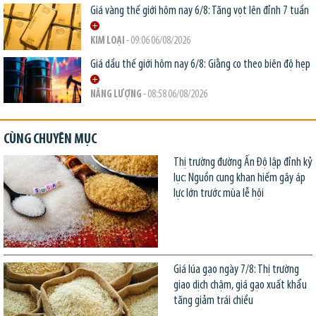
Giá vàng thế giới hôm nay 6/8: Tăng vọt lên đỉnh 7 tuần
KIM LOẠI
- 09:06 06/08/2026
Giá dầu thế giới hôm nay 6/8: Giằng co theo biên độ hẹp
NĂNG LƯỢNG
- 08:58 06/08/2026
CÙNG CHUYÊN MỤC
Thị trường đường Ấn Độ lập đỉnh kỷ
lục: Nguồn cung khan hiếm gây áp
lực lớn trước mùa lễ hội
Giá lúa gạo ngày 7/8: Thị trường
giao dịch chậm, giá gạo xuất khẩu
tăng giảm trái chiều