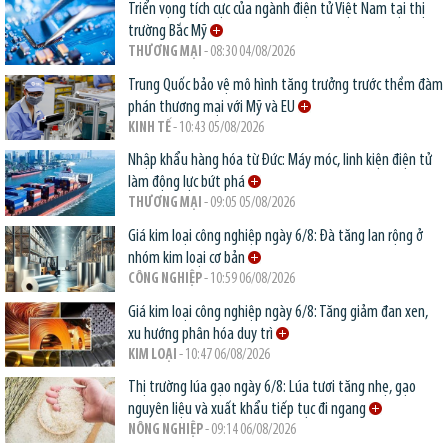
Triển vọng tích cực của ngành điện tử Việt Nam tại thị
trường Bắc Mỹ
THƯƠNG MẠI
- 08:30 04/08/2026
Trung Quốc bảo vệ mô hình tăng trưởng trước thềm đàm
phán thương mại với Mỹ và EU
KINH TẾ
- 10:43 05/08/2026
Nhập khẩu hàng hóa từ Đức: Máy móc, linh kiện điện tử
làm động lực bứt phá
THƯƠNG MẠI
- 09:05 05/08/2026
Giá kim loại công nghiệp ngày 6/8: Đà tăng lan rộng ở
nhóm kim loại cơ bản
CÔNG NGHIỆP
- 10:59 06/08/2026
Giá kim loại công nghiệp ngày 6/8: Tăng giảm đan xen,
xu hướng phân hóa duy trì
KIM LOẠI
- 10:47 06/08/2026
Thị trường lúa gạo ngày 6/8: Lúa tươi tăng nhẹ, gạo
nguyên liệu và xuất khẩu tiếp tục đi ngang
NÔNG NGHIỆP
- 09:14 06/08/2026