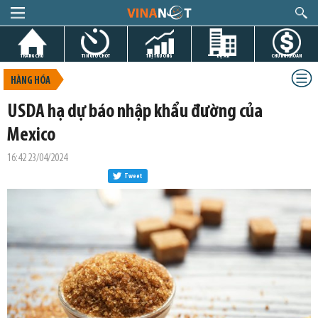
TRANG CHỦ
TIN GIỜ CHÓT
THỊ TRƯỜNG
DỰ ÁN
CHỨNG KHOÁN
HÀNG HÓA
USDA hạ dự báo nhập khẩu đường của
Mexico
16:42 23/04/2024
Tweet