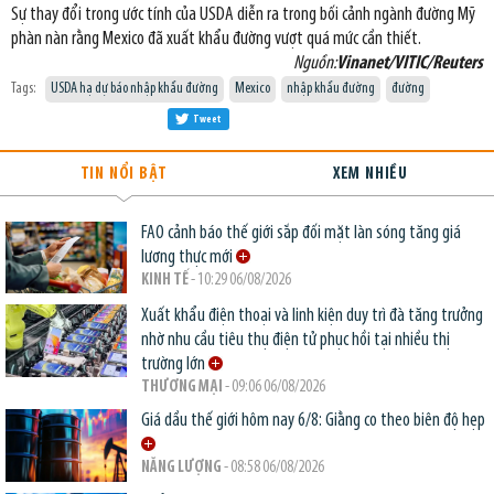
Sự thay đổi trong ước tính của USDA diễn ra trong bối cảnh ngành đường Mỹ
phàn nàn rằng Mexico đã xuất khẩu đường vượt quá mức cần thiết.
Nguồn:
Vinanet/VITIC/Reuters
Tags:
USDA hạ dự báo nhập khẩu đường
Mexico
nhập khẩu đường
đường
Tweet
TIN NỔI BẬT
XEM NHIỀU
FAO cảnh báo thế giới sắp đối mặt làn sóng tăng giá
lương thực mới
KINH TẾ
- 10:29 06/08/2026
Xuất khẩu điện thoại và linh kiện duy trì đà tăng trưởng
nhờ nhu cầu tiêu thụ điện tử phục hồi tại nhiều thị
trường lớn
THƯƠNG MẠI
- 09:06 06/08/2026
Giá dầu thế giới hôm nay 6/8: Giằng co theo biên độ hẹp
NĂNG LƯỢNG
- 08:58 06/08/2026