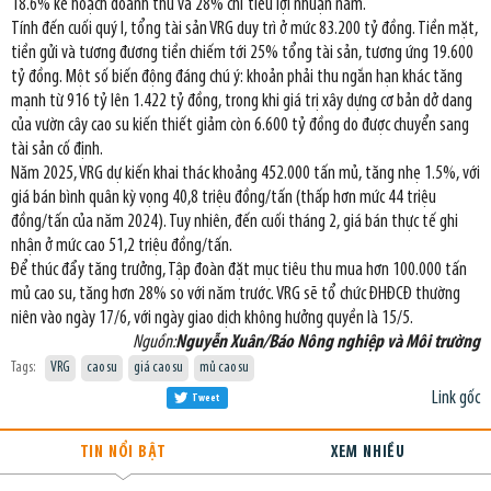
18.6% kế hoạch doanh thu và 28% chỉ tiêu lợi nhuận năm.
Tính đến cuối quý I, tổng tài sản VRG duy trì ở mức 83.200 tỷ đồng. Tiền mặt,
tiền gửi và tương đương tiền chiếm tới 25% tổng tài sản, tương ứng 19.600
tỷ đồng. Một số biến động đáng chú ý: khoản phải thu ngắn hạn khác tăng
mạnh từ 916 tỷ lên 1.422 tỷ đồng, trong khi giá trị xây dựng cơ bản dở dang
của vườn cây cao su kiến thiết giảm còn 6.600 tỷ đồng do được chuyển sang
tài sản cố định.
Năm 2025, VRG dự kiến khai thác khoảng 452.000 tấn mủ, tăng nhẹ 1.5%, với
giá bán bình quân kỳ vọng 40,8 triệu đồng/tấn (thấp hơn mức 44 triệu
đồng/tấn của năm 2024). Tuy nhiên, đến cuối tháng 2, giá bán thực tế ghi
nhận ở mức cao 51,2 triệu đồng/tấn.
Để thúc đẩy tăng trưởng, Tập đoàn đặt mục tiêu thu mua hơn 100.000 tấn
mủ cao su, tăng hơn 28% so với năm trước. VRG sẽ tổ chức ĐHĐCĐ thường
niên vào ngày 17/6, với ngày giao dịch không hưởng quyền là 15/5.
Nguồn:
Nguyễn Xuân/Báo Nông nghiệp và Môi trường
Tags:
VRG
cao su
giá cao su
mủ cao su
Link gốc
Tweet
TIN NỔI BẬT
XEM NHIỀU