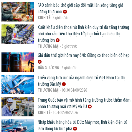
FAO cảnh báo thế giới sắp đối mặt làn sóng tăng giá
lương thực mới
KINH TẾ
- 4 giờ trước
Xuất khẩu điện thoại và linh kiện duy trì đà tăng trưởng
nhờ nhu cầu tiêu thụ điện tử phục hồi tại nhiều thị
trường lớn
THƯƠNG MẠI
- 5 giờ trước
Giá dầu thế giới hôm nay 6/8: Giằng co theo biên độ hẹp
NĂNG LƯỢNG
- 6 giờ trước
Triển vọng tích cực của ngành điện tử Việt Nam tại thị
trường Bắc Mỹ
THƯƠNG MẠI
- 08:30 04/08/2026
Trung Quốc bảo vệ mô hình tăng trưởng trước thềm đàm
phán thương mại với Mỹ và EU
KINH TẾ
- 10:43 05/08/2026
Nhập khẩu hàng hóa từ Đức: Máy móc, linh kiện điện tử
làm động lực bứt phá