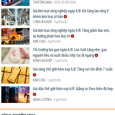
THƯƠNG MẠI
- 09:05 05/08/2026
Giá kim loại công nghiệp ngày 6/8: Đà tăng lan rộng ở
nhóm kim loại cơ bản
CÔNG NGHIỆP
- 4 giờ trước
Giá kim loại công nghiệp ngày 6/8: Tăng giảm đan xen,
xu hướng phân hóa duy trì
KIM LOẠI
- 4 giờ trước
Thị trường lúa gạo ngày 6/8: Lúa tươi tăng nhẹ, gạo
nguyên liệu và xuất khẩu tiếp tục đi ngang
NÔNG NGHIỆP
- 5 giờ trước
Giá vàng thế giới hôm nay 6/8: Tăng vọt lên đỉnh 7 tuần
KIM LOẠI
- 5 giờ trước
Giá dầu thế giới hôm nay 6/8: Giằng co theo biên độ hẹp
NĂNG LƯỢNG
- 6 giờ trước