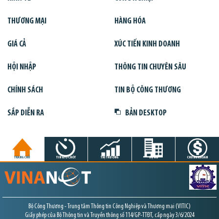
THƯƠNG MẠI
HÀNG HÓA
GIÁ CẢ
XÚC TIẾN KINH DOANH
HỘI NHẬP
THÔNG TIN CHUYÊN SÂU
CHÍNH SÁCH
TIN BỘ CÔNG THƯƠNG
SẮP DIỄN RA
BẢN DESKTOP
TRANG CHỦ
TIN GIỜ CHÓT
THỊ TRƯỜNG
DỰ ÁN
CHỨNG KHOÁN
Bộ Công Thương - Trung tâm Thông tin Công Nghiệp và Thương mại (VITIC)
Giấy phép của Bộ Thông tin và Truyền thông số 114/GP-TTĐT, cấp ngày 3/6/2024