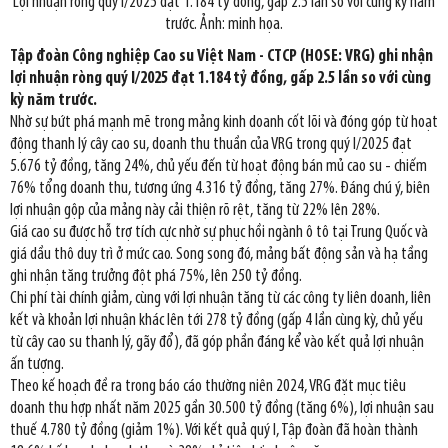
Lợi nhuận ròng quý I/2025 đạt 1.184 tỷ đồng, gấp 2.5 lần so với cùng kỳ năm
trước. Ảnh: minh họa.
Tập đoàn Công nghiệp Cao su Việt Nam - CTCP (HOSE: VRG) ghi nhận
lợi nhuận ròng quý I/2025 đạt 1.184 tỷ đồng, gấp 2.5 lần so với cùng
kỳ năm trước.
Nhờ sự bứt phá mạnh mẽ trong mảng kinh doanh cốt lõi và đóng góp từ hoạt
động thanh lý cây cao su, doanh thu thuần của VRG trong quý I/2025 đạt
5.676 tỷ đồng, tăng 24%, chủ yếu đến từ hoạt động bán mủ cao su - chiếm
76% tổng doanh thu, tương ứng 4.316 tỷ đồng, tăng 27%. Đáng chú ý, biên
lợi nhuận gộp của mảng này cải thiện rõ rệt, tăng từ 22% lên 28%.
Giá cao su được hỗ trợ tích cực nhờ sự phục hồi ngành ô tô tại Trung Quốc và
giá dầu thô duy trì ở mức cao. Song song đó, mảng bất động sản và hạ tầng
ghi nhận tăng trưởng đột phá 75%, lên 250 tỷ đồng.
Chi phí tài chính giảm, cùng với lợi nhuận tăng từ các công ty liên doanh, liên
kết và khoản lợi nhuận khác lên tới 278 tỷ đồng (gấp 4 lần cùng kỳ, chủ yếu
từ cây cao su thanh lý, gãy đổ), đã góp phần đáng kể vào kết quả lợi nhuận
ấn tượng.
Theo kế hoạch đề ra trong báo cáo thường niên 2024, VRG đặt mục tiêu
doanh thu hợp nhất năm 2025 gần 30.500 tỷ đồng (tăng 6%), lợi nhuận sau
thuế 4.780 tỷ đồng (giảm 1%). Với kết quả quý I, Tập đoàn đã hoàn thành