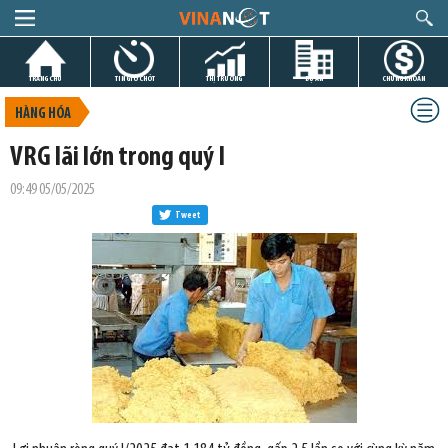
TRANG CHỦ
TIN GIỜ CHÓT
THỊ TRƯỜNG
DỰ ÁN
CHỨNG KHOÁN
HÀNG HÓA
VRG lãi lớn trong quý I
09:49 05/05/2025
Tweet