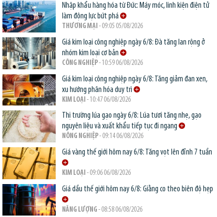
Nhập khẩu hàng hóa từ Đức: Máy móc, linh kiện điện tử
làm động lực bứt phá
THƯƠNG MẠI
- 09:05 05/08/2026
Giá kim loại công nghiệp ngày 6/8: Đà tăng lan rộng ở
nhóm kim loại cơ bản
CÔNG NGHIỆP
- 10:59 06/08/2026
Giá kim loại công nghiệp ngày 6/8: Tăng giảm đan xen,
xu hướng phân hóa duy trì
KIM LOẠI
- 10:47 06/08/2026
Thị trường lúa gạo ngày 6/8: Lúa tươi tăng nhẹ, gạo
nguyên liệu và xuất khẩu tiếp tục đi ngang
NÔNG NGHIỆP
- 09:14 06/08/2026
Giá vàng thế giới hôm nay 6/8: Tăng vọt lên đỉnh 7 tuần
KIM LOẠI
- 09:06 06/08/2026
Giá dầu thế giới hôm nay 6/8: Giằng co theo biên độ hẹp
NĂNG LƯỢNG
- 08:58 06/08/2026