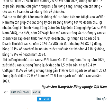
toàn cầu năm 2024 dự kiến giảm 0,2% so với năm 2023, xuống còn hơn 15
triệu tấn. Dù nhu cầu giảm trong khi sản lượng tăng, nhưng cán cân cung -
cầu cao su toàn cầu vẫn đang lệch về phía cầu.
Giá cao su thế giới tăng mạnh không chỉ tác động tích cực tới giá cao su Việt
Nam mà còn giúp cho các công ty cao su tăng trưởng tốt về doanh thu, lợi
nhuận. Ông Lê Thanh Hưng, Tổng Giám đốc Tập đoàn Công nghiệp Cao su Việt
Nam (VRG), cho biết, năm 2024 giá bán mủ cao su tăng và các công ty cao su
thành viên Tập đoàn thực hiện vượt doanh thu, lợi nhuận kế hoạch đề ra.
Doanh thu khối cao su năm 2024 của VRG ước đạt khoảng 24.582 tỷ đồng,
bằng 111% kế hoạch và lợi nhuận trước thuế ước đạt khoảng 4.718 tỷ đồng,
bằng 123% kế hoạch năm 2024.
Thị trường lớn nhất của cao su Việt Nam vẫn là Trung Quốc. Trong năm 2024,
xuất khẩu cao su sang Trung Quốc đạt gần 1,5 triệu tấn, trị giá 2,4 tỷ
USD,giám 8,5% về lượng nhưng tăng gần 11% về kim ngạch so với năm 2023.
Trung Quốc chiếm 72% về lượng và 71% kim ngạch xuất khẩu cao su năm
2024.
Nguồn:
Sơn Trang/Báo Nông nghiệp Việt Nam
Tags:
Xuất khẩu cao su
cao su
Link gốc
Tweet