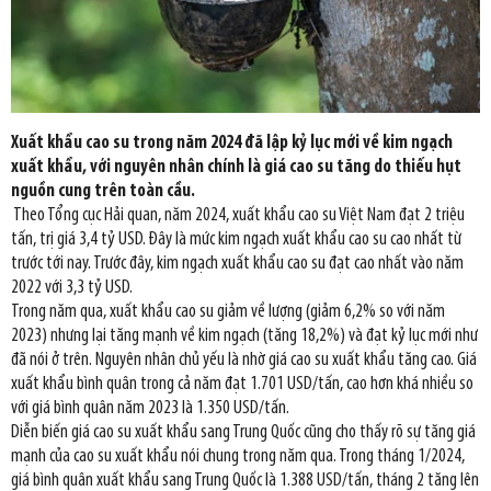
Xuất khẩu cao su trong năm 2024 đã lập kỷ lục mới về kim ngạch
xuất khẩu, với nguyên nhân chính là giá cao su tăng do thiếu hụt
nguồn cung trên toàn cầu.
Theo Tổng cục Hải quan, năm 2024, xuất khẩu cao su Việt Nam đạt 2 triệu
tấn, trị giá 3,4 tỷ USD. Đây là mức kim ngạch xuất khẩu cao su cao nhất từ
trước tới nay. Trước đây, kim ngạch xuất khẩu cao su đạt cao nhất vào năm
2022 với 3,3 tỷ USD.
Trong năm qua, xuất khẩu cao su giảm về lượng (giảm 6,2% so với năm
2023) nhưng lại tăng mạnh về kim ngạch (tăng 18,2%) và đạt kỷ lục mới như
đã nói ở trên. Nguyên nhân chủ yếu là nhờ giá cao su xuất khẩu tăng cao. Giá
xuất khẩu bình quân trong cả năm đạt 1.701 USD/tấn, cao hơn khá nhiều so
với giá bình quân năm 2023 là 1.350 USD/tấn.
Diễn biến giá cao su xuất khẩu sang Trung Quốc cũng cho thấy rõ sự tăng giá
mạnh của cao su xuất khẩu nói chung trong năm qua. Trong tháng 1/2024,
giá bình quân xuất khẩu sang Trung Quốc là 1.388 USD/tấn, tháng 2 tăng lên