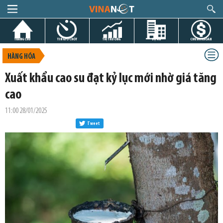
TRANG CHỦ
TIN GIỜ CHÓT
THỊ TRƯỜNG
DỰ ÁN
CHỨNG KHOÁN
HÀNG HÓA
Xuất khẩu cao su đạt kỷ lục mới nhờ giá tăng
cao
11:00 28/01/2025
Tweet