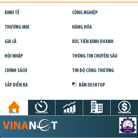
KINH TẾ
CÔNG NGHIỆP
THƯƠNG MẠI
HÀNG HÓA
GIÁ CẢ
XÚC TIẾN KINH DOANH
HỘI NHẬP
THÔNG TIN CHUYÊN SÂU
CHÍNH SÁCH
TIN BỘ CÔNG THƯƠNG
SẮP DIỄN RA
BẢN DESKTOP
TRANG CHỦ
TIN GIỜ CHÓT
THỊ TRƯỜNG
DỰ ÁN
CHỨNG KHOÁN