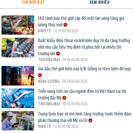
TIN NỔI BẬT
XEM NHIỀU
FAO cảnh báo thế giới sắp đối mặt làn sóng tăng giá
lương thực mới
KINH TẾ
- 10:29 06/08/2026
Xuất khẩu điện thoại và linh kiện duy trì đà tăng trưởng
nhờ nhu cầu tiêu thụ điện tử phục hồi tại nhiều thị
trường lớn
THƯƠNG MẠI
- 09:06 06/08/2026
Giá dầu thế giới hôm nay 6/8: Giằng co theo biên độ hẹp
NĂNG LƯỢNG
- 08:58 06/08/2026
Triển vọng tích cực của ngành điện tử Việt Nam tại thị
trường Bắc Mỹ
THƯƠNG MẠI
- 08:30 04/08/2026
Trung Quốc bảo vệ mô hình tăng trưởng trước thềm đàm
phán thương mại với Mỹ và EU
KINH TẾ
- 10:43 05/08/2026