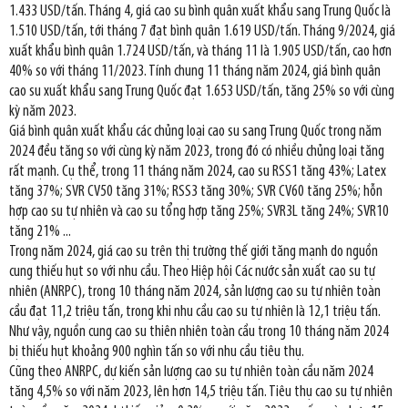
1.433 USD/tấn. Tháng 4, giá cao su bình quân xuất khẩu sang Trung Quốc là
1.510 USD/tấn, tới tháng 7 đạt bình quân 1.619 USD/tấn. Tháng 9/2024, giá
xuất khẩu bình quân 1.724 USD/tấn, và tháng 11 là 1.905 USD/tấn, cao hơn
40% so với tháng 11/2023. Tính chung 11 tháng năm 2024, giá bình quân
cao su xuất khẩu sang Trung Quốc đạt 1.653 USD/tấn, tăng 25% so với cùng
kỳ năm 2023.
Giá bình quân xuất khẩu các chủng loại cao su sang Trung Quốc trong năm
2024 đều tăng so với cùng kỳ năm 2023, trong đó có nhiều chủng loại tăng
rất mạnh. Cụ thể, trong 11 tháng năm 2024, cao su RSS1 tăng 43%; Latex
tăng 37%; SVR CV50 tăng 31%; RSS3 tăng 30%; SVR CV60 tăng 25%; hỗn
hợp cao su tự nhiên và cao su tổng hợp tăng 25%; SVR3L tăng 24%; SVR10
tăng 21% ...
Trong năm 2024, giá cao su trên thị trường thế giới tăng mạnh do nguồn
cung thiếu hụt so với nhu cầu. Theo Hiệp hội Các nước sản xuất cao su tự
nhiên (ANRPC), trong 10 tháng năm 2024, sản lượng cao su tự nhiên toàn
cầu đạt 11,2 triệu tấn, trong khi nhu cầu cao su tự nhiên là 12,1 triệu tấn.
Như vậy, nguồn cung cao su thiên nhiên toàn cầu trong 10 tháng năm 2024
bị thiếu hụt khoảng 900 nghìn tấn so với nhu cầu tiêu thụ.
Cũng theo ANRPC, dự kiến sản lượng cao su tự nhiên toàn cầu năm 2024
tăng 4,5% so với năm 2023, lên hơn 14,5 triệu tấn. Tiêu thụ cao su tự nhiên