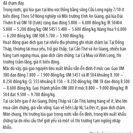
đã chạm đáy.
Trong nước, giá lúa gạo tại khu vực Đồng bằng sông Cửu Long ngày 7/10 ít
biến động. Theo Sở Nông nghiệp và Môi trường tỉnh An Giang, giá lúa Đài
Thơm 8 và OM 18 (tươi) cùng dao động 5.800 – 6.000 đồng/kg; IR 50404
5.000 – 5.200 đồng/kg; OM 5451 5.400 – 5.600 đồng/kg; Nàng Hoa 9 6.000
– 6.200 đồng/kg; OM 308 5.700 – 5.900 đồng/kg.
Hoạt động giao dịch gạo tại nhiều địa phương ghi nhận chậm lại. Tại Đồng
Tháp, thương lái mua yếu, trả giá thấp; tại Cần Thơ và An Giang, nhiều bạn
hàng tạm ngưng mua, giao dịch cầm chừng; tại Cà Mau và Vĩnh Long, thị
trường trầm lắng, giá ít biến động.
Mặc dù vậy, giá gạo nguyên liệu xuất khẩu vẫn ổn định ở mức cao. Gạo OM
380 dao động 7.800 – 7.900 đồng/kg; OM 5451 và IR 504 khoảng 8.100 –
8.250 đồng/kg; CL 555 khoảng 8.150 – 8.250 đồng/kg; OM 18 dao động 8.500
– 8.600 đồng/kg. Gạo thành phẩm OM 380 ở mức 8.800 – 9.000 đồng/kg; IR
504 đạt 9.500 – 9.700 đồng/kg.
Tại các bến gạo ở An Giang, Đồng Tháp và Cần Thơ, lượng hàng về ít, kho lớn
mua cầm chừng, giá vẫn vững. Gạo về bến Lấp Vò, Sa Đéc ít, giao dịch chậm.
Nhìn chung, thị trường lúa gạo trong nước vẫn ổn định, trong khi xuất khẩu
chững lại do nhu cầu thế giới yếu và một số thị trường tạm ngừng nhập
khẩu.