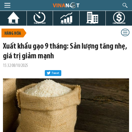
TRANG CHỦ
TIN GIỜ CHÓT
THỊ TRƯỜNG
DỰ ÁN
CHỨNG KHOÁN
HÀNG HÓA
Xuất khẩu gạo 9 tháng: Sản lượng tăng nhẹ,
giá trị giảm mạnh
15:32 08/10/2025
Tweet