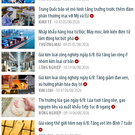
Trung Quốc bảo vệ mô hình tăng trưởng trước thềm đàm
phán thương mại với Mỹ và EU
KINH TẾ
- 10:43 05/08/2026
Nhập khẩu hàng hóa từ Đức: Máy móc, linh kiện điện tử
làm động lực bứt phá
THƯƠNG MẠI
- 09:05 05/08/2026
Giá kim loại công nghiệp ngày 6/8: Đà tăng lan rộng ở
nhóm kim loại cơ bản
CÔNG NGHIỆP
- 10:59 06/08/2026
Giá kim loại công nghiệp ngày 6/8: Tăng giảm đan xen,
xu hướng phân hóa duy trì
KIM LOẠI
- 10:47 06/08/2026
Thị trường lúa gạo ngày 6/8: Lúa tươi tăng nhẹ, gạo
nguyên liệu và xuất khẩu tiếp tục đi ngang
NÔNG NGHIỆP
- 09:14 06/08/2026
Giá vàng thế giới hôm nay 6/8: Tăng vọt lên đỉnh 7 tuần