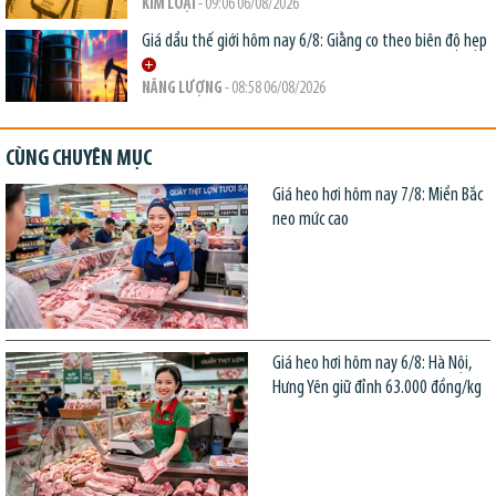
KIM LOẠI
- 09:06 06/08/2026
Giá dầu thế giới hôm nay 6/8: Giằng co theo biên độ hẹp
NĂNG LƯỢNG
- 08:58 06/08/2026
CÙNG CHUYÊN MỤC
Giá heo hơi hôm nay 7/8: Miền Bắc
neo mức cao
Giá heo hơi hôm nay 6/8: Hà Nội,
Hưng Yên giữ đỉnh 63.000 đồng/kg