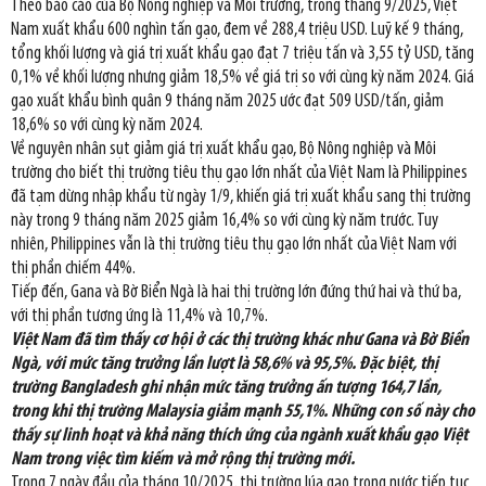
Theo báo cáo của Bộ Nông nghiệp và Môi trường, trong tháng 9/2025, Việt
Nam xuất khẩu 600 nghìn tấn gạo, đem về 288,4 triệu USD. Luỹ kế 9 tháng,
tổng khối lượng và giá trị xuất khẩu gạo đạt 7 triệu tấn và 3,55 tỷ USD, tăng
0,1% về khối lượng nhưng giảm 18,5% về giá trị so với cùng kỳ năm 2024. Giá
gạo xuất khẩu bình quân 9 tháng năm 2025 ước đạt 509 USD/tấn, giảm
18,6% so với cùng kỳ năm 2024.
Về nguyên nhân sụt giảm giá trị xuất khẩu gạo, Bộ Nông nghiệp và Môi
trường cho biết thị trường tiêu thụ gạo lớn nhất của Việt Nam là Philippines
đã tạm dừng nhập khẩu từ ngày 1/9, khiến giá trị xuất khẩu sang thị trường
này trong 9 tháng năm 2025 giảm 16,4% so với cùng kỳ năm trước. Tuy
nhiên, Philippines vẫn là thị trường tiêu thụ gạo lớn nhất của Việt Nam với
thị phần chiếm 44%.
Tiếp đến, Gana và Bờ Biển Ngà là hai thị trường lớn đứng thứ hai và thứ ba,
với thị phần tương ứng là 11,4% và 10,7%.
Việt Nam đã tìm thấy cơ hội ở các thị trường khác như Gana và Bờ Biển
Ngà, với mức tăng trưởng lần lượt là 58,6% và 95,5%. Đặc biệt, thị
trường Bangladesh ghi nhận mức tăng trưởng ấn tượng 164,7 lần,
trong khi thị trường Malaysia giảm mạnh 55,1%. Những con số này cho
thấy sự linh hoạt và khả năng thích ứng của ngành xuất khẩu gạo Việt
Nam trong việc tìm kiếm và mở rộng thị trường mới.
Trong 7 ngày đầu của tháng 10/2025, thị trường lúa gạo trong nước tiếp tục