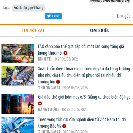
Nguồn:
/vneconomy.vn/
Tags:
Xuất khẩu gạo 9 tháng
Link gốc
Tweet
TIN NỔI BẬT
XEM NHIỀU
FAO cảnh báo thế giới sắp đối mặt làn sóng tăng giá
lương thực mới
KINH TẾ
- 10:29 06/08/2026
Xuất khẩu điện thoại và linh kiện duy trì đà tăng trưởng
nhờ nhu cầu tiêu thụ điện tử phục hồi tại nhiều thị
trường lớn
THƯƠNG MẠI
- 09:06 06/08/2026
Giá dầu thế giới hôm nay 6/8: Giằng co theo biên độ hẹp
NĂNG LƯỢNG
- 08:58 06/08/2026
Triển vọng tích cực của ngành điện tử Việt Nam tại thị
trường Bắc Mỹ
THƯƠNG MẠI
- 08:30 04/08/2026