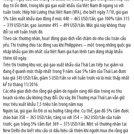
duy trì ổn định, trong khi giá gạo xuất khẩu của Việt Nam đi ngang so với
tuần trước. Hiệp hội Lương thực Việt Nam (VFA), cho biết ngày 7/10, giá gạo
5% tấm xuất khẩu dao động ở mức 440 – 465 USD/tấn; gạo 100% tấm 315
– 319 USD/tấn; gạo Jasmine 495 – 499 USD/tấn. Mức giá này không thay
đổi so với tuần trước đó.
Theo các thương nhân, hoạt động giao dịch vẫn chậm do nhu cầu toàn cầu
yếu. Thị trường chịu tác động sau khi Philippines – một trong những quốc gia
nhập khẩu gạo lớn nhất của Việt Nam gia hạn lệnh tạm dừng nhập khẩu
thêm 60 ngày.
Trên thị trường khu vực, giá gạo xuất khẩu của Thái Lan tiếp tục giảm và
đang ở quanh mức thấp nhất trong 9 năm. Gạo 5% tấm của Thái Lan được
báo giá 345 USD/tấn, giảm 5 USD/tấn so với tuần trước và là mức thấp nhất
kể từ tháng 11/2016.
Các nhà giao dịch cho rằng giá giảm do nguồn cung dồi dào trong vụ thu
hoạch và nhu cầu không thay đổi. Dù vậy, Bộ Thương mại Thái Lan vẫn giữ
mục tiêu xuất khẩu 7,5 triệu tấn trong năm nay.
Ngược lại, giá gạo Ấn Độ có xu hướng tăng nhẹ. Cụ thể, gạo đồ 5% tấm được
chào bán 358 – 365 USD/tấn, tăng so với 354 – 362 USD/tấn của tuần
trước; gạo trắng 5% tấm đạt 369 – 375 USD/tấn. Một số thương nhân tại
New Delhi cho biết nhu cầu có dấu hiệu cải thiện khi người mua cho rằng giá