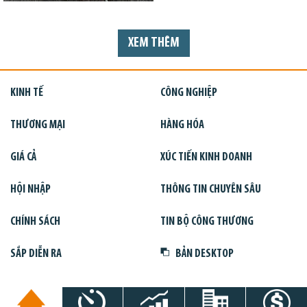
XEM THÊM
KINH TẾ
CÔNG NGHIỆP
THƯƠNG MẠI
HÀNG HÓA
GIÁ CẢ
XÚC TIẾN KINH DOANH
HỘI NHẬP
THÔNG TIN CHUYÊN SÂU
CHÍNH SÁCH
TIN BỘ CÔNG THƯƠNG
SẮP DIỄN RA
BẢN DESKTOP