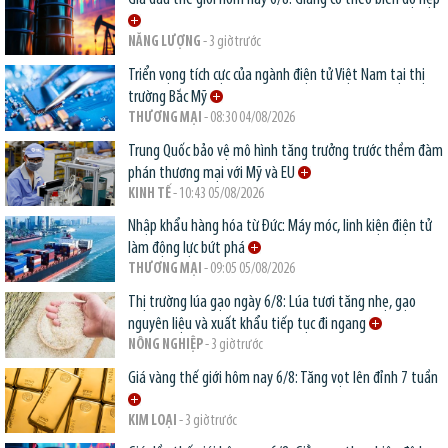
NĂNG LƯỢNG
- 3 giờ trước
Triển vọng tích cực của ngành điện tử Việt Nam tại thị
trường Bắc Mỹ
THƯƠNG MẠI
- 08:30 04/08/2026
Trung Quốc bảo vệ mô hình tăng trưởng trước thềm đàm
phán thương mại với Mỹ và EU
KINH TẾ
- 10:43 05/08/2026
Nhập khẩu hàng hóa từ Đức: Máy móc, linh kiện điện tử
làm động lực bứt phá
THƯƠNG MẠI
- 09:05 05/08/2026
Thị trường lúa gạo ngày 6/8: Lúa tươi tăng nhẹ, gạo
nguyên liệu và xuất khẩu tiếp tục đi ngang
NÔNG NGHIỆP
- 3 giờ trước
Giá vàng thế giới hôm nay 6/8: Tăng vọt lên đỉnh 7 tuần
KIM LOẠI
- 3 giờ trước