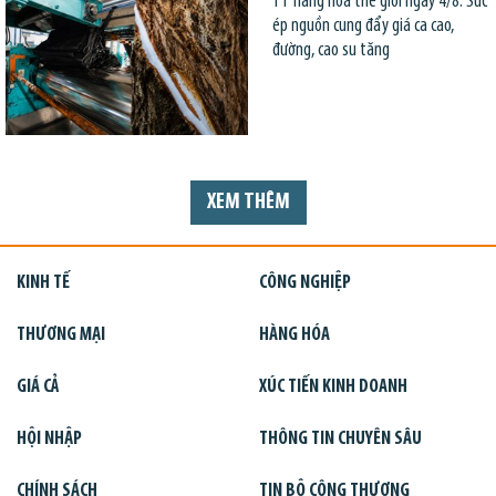
TT hàng hoá thế giới ngày 4/8: Sức
ép nguồn cung đẩy giá ca cao,
đường, cao su tăng
XEM THÊM
KINH TẾ
CÔNG NGHIỆP
THƯƠNG MẠI
HÀNG HÓA
GIÁ CẢ
XÚC TIẾN KINH DOANH
HỘI NHẬP
THÔNG TIN CHUYÊN SÂU
CHÍNH SÁCH
TIN BỘ CÔNG THƯƠNG