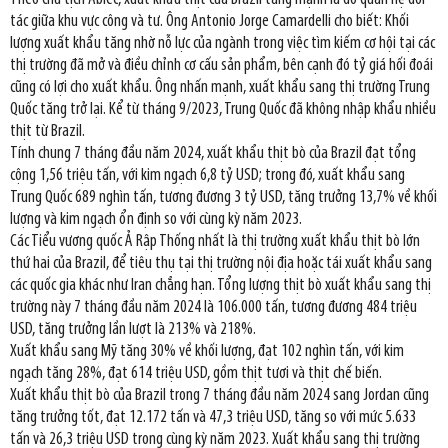
tác giữa khu vực công và tư. Ông Antonio Jorge Camardelli cho biết: Khối
lượng xuất khẩu tăng nhờ nỗ lực của ngành trong việc tìm kiếm cơ hội tại các
thị trường đã mở và điều chỉnh cơ cấu sản phẩm, bên cạnh đó tỷ giá hối đoái
cũng có lợi cho xuất khẩu. Ông nhấn mạnh, xuất khẩu sang thị trường Trung
Quốc tăng trở lại. Kể từ tháng 9/2023, Trung Quốc đã không nhập khẩu nhiều
thịt từ Brazil.
Tính chung 7 tháng đầu năm 2024, xuất khẩu thịt bò của Brazil đạt tổng
cộng 1,56 triệu tấn, với kim ngạch 6,8 tỷ USD; trong đó, xuất khẩu sang
Trung Quốc 689 nghìn tấn, tương đương 3 tỷ USD, tăng trưởng 13,7% về khối
lượng và kim ngạch ổn định so với cùng kỳ năm 2023.
Các Tiểu vương quốc Ả Rập Thống nhất là thị trường xuất khẩu thịt bò lớn
thứ hai của Brazil, để tiêu thụ tại thị trường nội địa hoặc tái xuất khẩu sang
các quốc gia khác như Iran chẳng hạn. Tổng lượng thịt bò xuất khẩu sang thị
trường này 7 tháng đầu năm 2024 là 106.000 tấn, tương đương 484 triệu
USD, tăng trưởng lần lượt là 213% và 218%.
Xuất khẩu sang Mỹ tăng 30% về khối lượng, đạt 102 nghìn tấn, với kim
ngạch tăng 28%, đạt 614 triệu USD, gồm thịt tươi và thịt chế biến.
Xuất khẩu thịt bò của Brazil trong 7 tháng đầu năm 2024 sang Jordan cũng
tăng trưởng tốt, đạt 12.172 tấn và 47,3 triệu USD, tăng so với mức 5.633
tấn và 26,3 triệu USD trong cùng kỳ năm 2023. Xuất khẩu sang thị trường