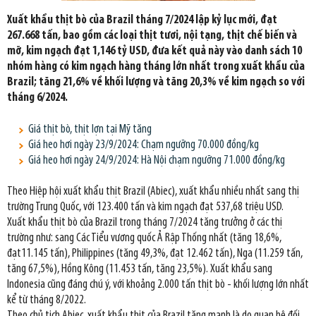
Xuất khẩu thịt bò của Brazil tháng 7/2024 lập kỷ lục mới, đạt
267.668 tấn, bao gồm các loại thịt tươi, nội tạng, thịt chế biến và
mỡ, kim ngạch đạt 1,146 tỷ USD, đưa kết quả này vào danh sách 10
nhóm hàng có kim ngạch hàng tháng lớn nhất trong xuất khẩu của
Brazil; tăng 21,6% về khối lượng và tăng 20,3% về kim ngạch so với
tháng 6/2024.
Giá thịt bò, thịt lợn tại Mỹ tăng
Giá heo hơi ngày 23/9/2024: Chạm ngưỡng 70.000 đồng/kg
Giá heo hơi ngày 24/9/2024: Hà Nội chạm ngưỡng 71.000 đồng/kg
Theo Hiệp hội xuất khẩu thịt Brazil (Abiec), xuất khẩu nhiều nhất sang thị
trường Trung Quốc, với 123.400 tấn và kim ngạch đạt 537,68 triệu USD.
Xuất khẩu thịt bò của Brazil trong tháng 7/2024 tăng trưởng ở các thị
trường như: sang Các Tiểu vương quốc Ả Rập Thống nhất (tăng 18,6%,
đạt11.145 tấn), Philippines (tăng 49,3%, đạt 12.462 tấn), Nga (11.259 tấn,
tăng 67,5%), Hồng Kông (11.453 tấn, tăng 23,5%). Xuất khẩu sang
Indonesia cũng đáng chú ý, với khoảng 2.000 tấn thịt bò - khối lượng lớn nhất
kể từ tháng 8/2022.
Theo chủ tịch Abiec, xuất khẩu thịt của Brazil tăng mạnh là do quan hệ đối