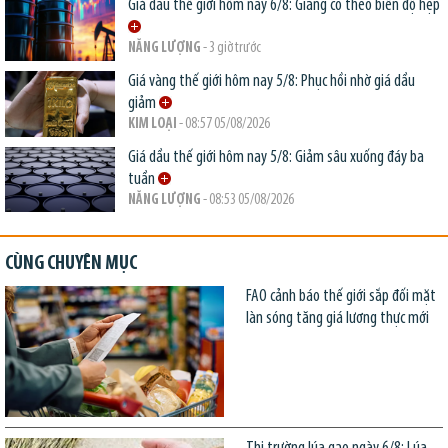
Giá dầu thế giới hôm nay 6/8: Giằng co theo biên độ hẹp
NĂNG LƯỢNG
- 3 giờ trước
Giá vàng thế giới hôm nay 5/8: Phục hồi nhờ giá dầu
giảm
KIM LOẠI
- 08:57 05/08/2026
Giá dầu thế giới hôm nay 5/8: Giảm sâu xuống đáy ba
tuần
NĂNG LƯỢNG
- 08:53 05/08/2026
CÙNG CHUYÊN MỤC
FAO cảnh báo thế giới sắp đối mặt
làn sóng tăng giá lương thực mới