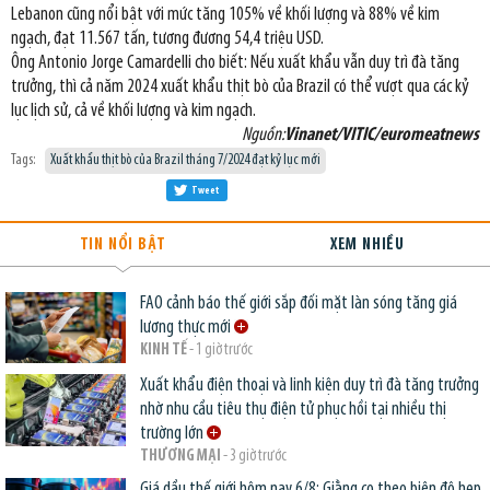
Lebanon cũng nổi bật với mức tăng 105% về khối lượng và 88% về kim
ngạch, đạt 11.567 tấn, tương đương 54,4 triệu USD.
Ông Antonio Jorge Camardelli cho biết: Nếu xuất khẩu vẫn duy trì đà tăng
trưởng, thì cả năm 2024 xuất khẩu thịt bò của Brazil có thể vượt qua các kỷ
lục lịch sử, cả về khối lượng và kim ngạch.
Nguồn:
Vinanet/VITIC/euromeatnews
Tags:
Xuất khẩu thịt bò của Brazil tháng 7/2024 đạt kỷ lục mới
Tweet
TIN NỔI BẬT
XEM NHIỀU
FAO cảnh báo thế giới sắp đối mặt làn sóng tăng giá
lương thực mới
KINH TẾ
- 1 giờ trước
Xuất khẩu điện thoại và linh kiện duy trì đà tăng trưởng
nhờ nhu cầu tiêu thụ điện tử phục hồi tại nhiều thị
trường lớn
THƯƠNG MẠI
- 3 giờ trước
Giá dầu thế giới hôm nay 6/8: Giằng co theo biên độ hẹp