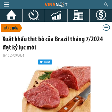
TRANG CHỦ
TIN GIỜ CHÓT
THỊ TRƯỜNG
DỰ ÁN
CHỨNG KHOÁN
HÀNG HÓA
Xuất khẩu thịt bò của Brazil tháng 7/2024
đạt kỷ lục mới
16:10 25/09/2024
Tweet