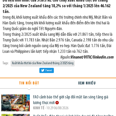
Dữ liệu mới nhất của Stats NZ cho thấy xuất khẩu thịt bò tháng
2/2025 của New Zealand tăng 18,2% so với tháng 1/2025 lên 46.162
tấn.
trong đó, khối lượng xuất khẩu đến các thị trường chính như Mỹ, Nhật Bản và
Hàn Quốc tăng, trong khi khối lượng xuất khẩu đến điểm đến lớn thứ hai là
Trung Quốc giảm do nghỉ Tết Nguyên đán.
Trong tháng 2/2025 xuất khẩu sang Mỹ dẫn đầu với 21.861 tấn, tiếp theo là
Trung Quốc với 11.783 tấn. Nhật Bản 2.976 tấn, Canada 2.198 tấn do nhu cầu
tăng trong bối cảnh nguồn cung của Mỹ eo hẹp. Hàn Quốc đạt 1.776 tấn, Đài
Loan và Philippines lần lượt tiếp nhận 1.233 tấn và 762 tấn.
Nguồn:
Vinanet/VITIC/linkedin.com
Tags:
Xuất khẩu thịt bò của New Zealand tháng 2/2025 tăng
Tweet
TIN NỔI BẬT
XEM NHIỀU
FAO cảnh báo thế giới sắp đối mặt làn sóng tăng giá
lương thực mới
KINH TẾ
- 10:29 06/08/2026