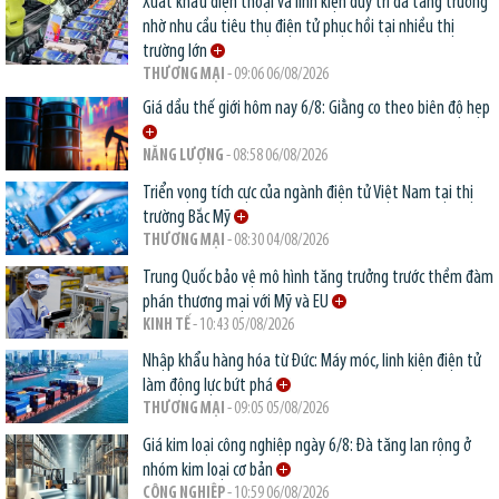
Xuất khẩu điện thoại và linh kiện duy trì đà tăng trưởng
nhờ nhu cầu tiêu thụ điện tử phục hồi tại nhiều thị
trường lớn
THƯƠNG MẠI
- 09:06 06/08/2026
Giá dầu thế giới hôm nay 6/8: Giằng co theo biên độ hẹp
NĂNG LƯỢNG
- 08:58 06/08/2026
Triển vọng tích cực của ngành điện tử Việt Nam tại thị
trường Bắc Mỹ
THƯƠNG MẠI
- 08:30 04/08/2026
Trung Quốc bảo vệ mô hình tăng trưởng trước thềm đàm
phán thương mại với Mỹ và EU
KINH TẾ
- 10:43 05/08/2026
Nhập khẩu hàng hóa từ Đức: Máy móc, linh kiện điện tử
làm động lực bứt phá
THƯƠNG MẠI
- 09:05 05/08/2026
Giá kim loại công nghiệp ngày 6/8: Đà tăng lan rộng ở
nhóm kim loại cơ bản
CÔNG NGHIỆP
- 10:59 06/08/2026