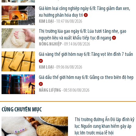
Giá kim loại công nghiệp ngày 6/8: Tăng giảm đan xen,
xu hướng phân hóa duy trì
KIM LOẠI
- 10:47 06/08/2026
Thị trường lúa gạo ngày 6/8: Lúa tươi tăng nhẹ, gạo
nguyên liệu và xuất khẩu tiếp tục đi ngang
NÔNG NGHIỆP
- 09:14 06/08/2026
Giá vàng thế giới hôm nay 6/8: Tăng vọt lên đỉnh 7 tuần
KIM LOẠI
- 09:06 06/08/2026
Giá dầu thế giới hôm nay 6/8: Giằng co theo biên độ hẹp
NĂNG LƯỢNG
- 08:58 06/08/2026
CÙNG CHUYÊN MỤC
Thị trường đường Ấn Độ lập đỉnh kỷ
lục: Nguồn cung khan hiếm gây áp
lực lớn trước mùa lễ hội