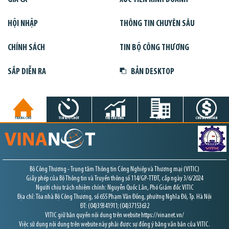
HỘI NHẬP
THÔNG TIN CHUYÊN SÂU
CHÍNH SÁCH
TIN BỘ CÔNG THƯƠNG
SẮP DIỄN RA
BẢN DESKTOP
TRANG CHỦ
TIN GIỜ CHÓT
THỊ TRƯỜNG
DỰ ÁN
CHỨNG KHOÁN
Bộ Công Thương - Trung tâm Thông tin Công Nghiệp và Thương mại (VITIC)
Giấy phép của Bộ Thông tin và Truyền thông số 114/GP-TTĐT, cấp ngày 3/6/2024
Người chịu trách nhiệm chính: Nguyễn Quốc Lân, Phó Giám đốc VITIC
Địa chỉ: Tòa nhà Bộ Công Thương, số 655 Phạm Văn Đồng, phường Nghĩa Đô, Tp. Hà Nội
ĐT: (04)39341911; (04)37153632
VITIC giữ bản quyền nội dung trên website https://vinanet.vn/
Việc sử dụng nội dung trên website này phải được sự đồng ý bằng văn bản của VITIC.