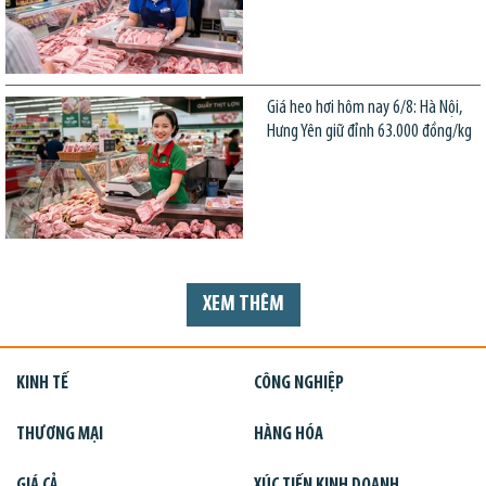
Giá heo hơi hôm nay 6/8: Hà Nội,
Hưng Yên giữ đỉnh 63.000 đồng/kg
XEM THÊM
KINH TẾ
CÔNG NGHIỆP
THƯƠNG MẠI
HÀNG HÓA
GIÁ CẢ
XÚC TIẾN KINH DOANH