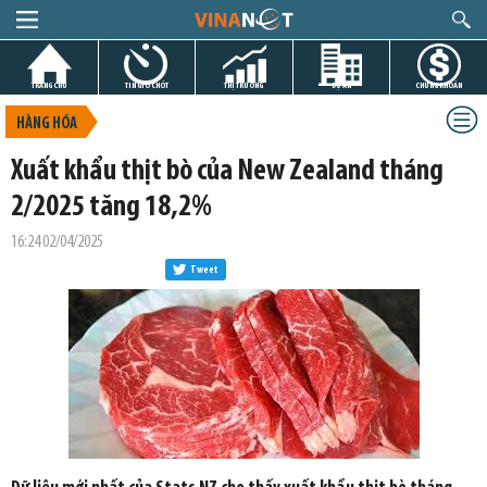
TRANG CHỦ
TIN GIỜ CHÓT
THỊ TRƯỜNG
DỰ ÁN
CHỨNG KHOÁN
HÀNG HÓA
Xuất khẩu thịt bò của New Zealand tháng
2/2025 tăng 18,2%
16:24 02/04/2025
Tweet