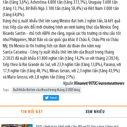
tấn (tăng 3,6%), Achentina 4.800 tấn (tăng 313,1%), Uruguay 3.600 tấn
(tăng 13,1%), Bờ Biển Ngà 3.100 tấn (tăng 58,4%) và Việt Nam 3.000 tấn
(tăng 64,8%).
Đáng chú ý, xuất khẩu thịt lợn sang Mexico đạt hơn 2 nghìn tấn, là kết quả
trực tiếp của việc đổi mới chương trình an ninh lương thực của Mexico. Ông
Ricardo Santin - chủ tịch ABPA cho rằng, ngoài các thị trường có nhu cầu tốt
như Philippines, Nhật Bản và các quốc gia khác ở Châu Á, Châu Phi và Châu
Mỹ, thì Mexico là thị trường tích cực được dự đoán cho năm nay.
Santa Catarina - Công ty xuất khẩu thịt lợn lớn của Brazil trong tháng
2/2025 đã xuất khẩu 61.800 nghìn tấn (tăng 14,2% so với tháng 2/2024),
tiếp theo là Rio Grande do Sul, với 23,9 nghìn tấn (tăng 13,8%), Paraná, với
17,9 nghìn tấn (tăng 48,1%), Minas Gerais, với 2,3 nghìn tấn (tăng 43,9%)
và Mato Grosso, với 2,8 nghìn tấn (tăng 21%).
Nguồn:
Vinanet/VITIC/euromeatnews
Tags:
Xuất khẩu thịt lợn của Brazil trong tháng 2/2025 tăng
Tweet
TIN NỔI BẬT
XEM NHIỀU