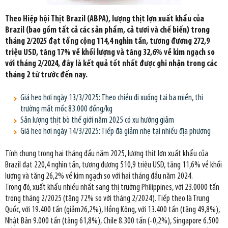
Theo Hiệp hội Thịt Brazil (ABPA), lượng thịt lợn xuất khẩu của
Brazil (bao gồm tất cả các sản phẩm, cả tươi và chế biến) trong
tháng 2/2025 đạt tổng cộng 114,4 nghìn tấn, tương đương 272,9
triệu USD, tăng 17% về khối lượng và tăng 32,6% về kim ngạch so
với tháng 2/2024, đây là kết quả tốt nhất được ghi nhận trong các
tháng 2 từ trước đến nay.
Giá heo hơi ngày 13/3/2025: Theo chiều đi xuống tại ba miền, thị
trường mất mốc 83.000 đồng/kg
Sản lượng thịt bò thế giới năm 2025 có xu hướng giảm
Giá heo hơi ngày 14/3/2025: Tiếp đà giảm nhẹ tại nhiều địa phương
Tính chung trong hai tháng đầu năm 2025, lượng thịt lợn xuất khẩu của
Brazil đạt 220,4 nghìn tấn, tương đương 510,9 triệu USD, tăng 11,6% về khối
lượng và tăng 26,2% về kim ngạch so với hai tháng đầu năm 2024.
Trong đó, xuất khẩu nhiều nhất sang thị trường Philippines, với 23.0000 tấn
trong tháng 2/2025 (tăng 72% so với tháng 2/2024). Tiếp theo là Trung
Quốc, với 19.400 tấn (giảm26,2%), Hồng Kông, với 13.400 tấn (tăng 49,8%),
Nhật Bản 9.000 tấn (tăng 61,8%), Chile 8.300 tấn (-0,2%), Singapore 6.500