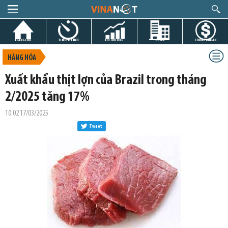
TRANG CHỦ
TIN GIỜ CHÓT
THỊ TRƯỜNG
DỰ ÁN
CHỨNG KHOÁN
HÀNG HÓA
Xuất khẩu thịt lợn của Brazil trong tháng
2/2025 tăng 17%
10:02 17/03/2025
Tweet