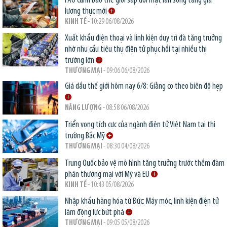
FAO cảnh báo thế giới sắp đối mặt làn sóng tăng giá
lương thực mới
KINH TẾ
- 10:29 06/08/2026
Xuất khẩu điện thoại và linh kiện duy trì đà tăng trưởng
nhờ nhu cầu tiêu thụ điện tử phục hồi tại nhiều thị
trường lớn
THƯƠNG MẠI
- 09:06 06/08/2026
Giá dầu thế giới hôm nay 6/8: Giằng co theo biên độ hẹp
NĂNG LƯỢNG
- 08:58 06/08/2026
Triển vọng tích cực của ngành điện tử Việt Nam tại thị
trường Bắc Mỹ
THƯƠNG MẠI
- 08:30 04/08/2026
Trung Quốc bảo vệ mô hình tăng trưởng trước thềm đàm
phán thương mại với Mỹ và EU
KINH TẾ
- 10:43 05/08/2026
Nhập khẩu hàng hóa từ Đức: Máy móc, linh kiện điện tử
làm động lực bứt phá
THƯƠNG MẠI
- 09:05 05/08/2026