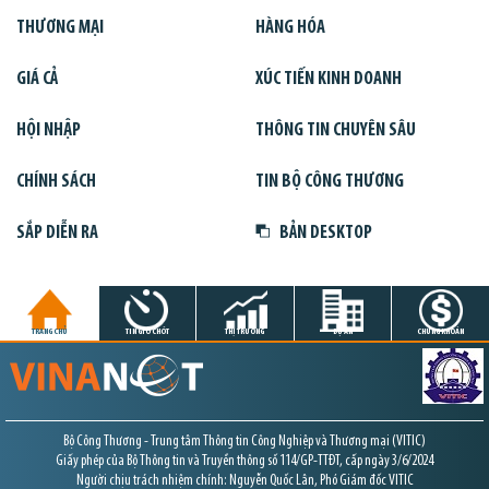
THƯƠNG MẠI
HÀNG HÓA
GIÁ CẢ
XÚC TIẾN KINH DOANH
HỘI NHẬP
THÔNG TIN CHUYÊN SÂU
CHÍNH SÁCH
TIN BỘ CÔNG THƯƠNG
SẮP DIỄN RA
BẢN DESKTOP
TRANG CHỦ
TIN GIỜ CHÓT
THỊ TRƯỜNG
DỰ ÁN
CHỨNG KHOÁN
Bộ Công Thương - Trung tâm Thông tin Công Nghiệp và Thương mại (VITIC)
Giấy phép của Bộ Thông tin và Truyền thông số 114/GP-TTĐT, cấp ngày 3/6/2024
Người chịu trách nhiệm chính: Nguyễn Quốc Lân, Phó Giám đốc VITIC