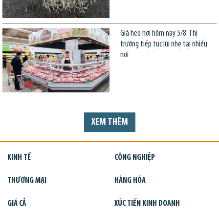
Giá heo hơi hôm nay 5/8: Thị
trường tiếp tục lùi nhẹ tại nhiều
nơi
XEM THÊM
KINH TẾ
CÔNG NGHIỆP
THƯƠNG MẠI
HÀNG HÓA
GIÁ CẢ
XÚC TIẾN KINH DOANH