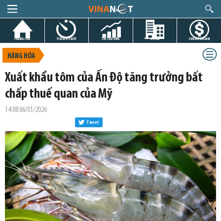
TRANG CHỦ
TIN GIỜ CHÓT
THỊ TRƯỜNG
DỰ ÁN
CHỨNG KHOÁN
HÀNG HÓA
Xuất khẩu tôm của Ấn Độ tăng trưởng bất
chấp thuế quan của Mỹ
14:08 06/01/2026
Tweet