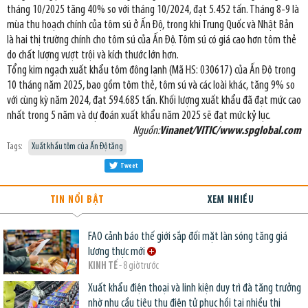
tháng 10/2025 tăng 40% so với tháng 10/2024, đạt 5.452 tấn. Tháng 8-9 là
mùa thu hoạch chính của tôm sú ở Ấn Độ, trong khi Trung Quốc và Nhật Bản
là hai thị trường chính cho tôm sú của Ấn Độ. Tôm sú có giá cao hơn tôm thẻ
do chất lượng vượt trội và kích thước lớn hơn.
Tổng kim ngạch xuất khẩu tôm đông lạnh (Mã HS: 030617) của Ấn Độ trong
10 tháng năm 2025, bao gồm tôm thẻ, tôm sú và các loài khác, tăng 9% so
với cùng kỳ năm 2024, đạt 594.685 tấn. Khối lượng xuất khẩu đã đạt mức cao
nhất trong 5 năm và dự đoán xuất khẩu năm 2025 sẽ đạt mức kỷ lục.
Nguồn:
Vinanet/VITIC/www.spglobal.com
Tags:
Xuất khẩu tôm của Ấn Độ tăng
Tweet
TIN NỔI BẬT
XEM NHIỀU
FAO cảnh báo thế giới sắp đối mặt làn sóng tăng giá
lương thực mới
KINH TẾ
- 8 giờ trước
Xuất khẩu điện thoại và linh kiện duy trì đà tăng trưởng
nhờ nhu cầu tiêu thụ điện tử phục hồi tại nhiều thị