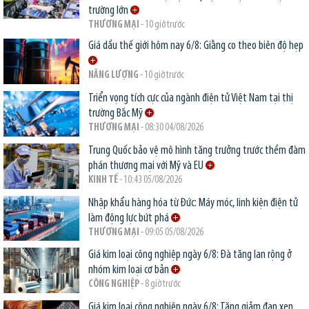
trường lớn
THƯƠNG MẠI
- 10 giờ trước
Giá dầu thế giới hôm nay 6/8: Giằng co theo biên độ hẹp
NĂNG LƯỢNG
- 10 giờ trước
Triển vọng tích cực của ngành điện tử Việt Nam tại thị
trường Bắc Mỹ
THƯƠNG MẠI
- 08:30 04/08/2026
Trung Quốc bảo vệ mô hình tăng trưởng trước thềm đàm
phán thương mại với Mỹ và EU
KINH TẾ
- 10:43 05/08/2026
Nhập khẩu hàng hóa từ Đức: Máy móc, linh kiện điện tử
làm động lực bứt phá
THƯƠNG MẠI
- 09:05 05/08/2026
Giá kim loại công nghiệp ngày 6/8: Đà tăng lan rộng ở
nhóm kim loại cơ bản
CÔNG NGHIỆP
- 8 giờ trước
Giá kim loại công nghiệp ngày 6/8: Tăng giảm đan xen,