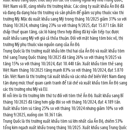
Xuất khẩu tăng được thúc đẩy bởi các thị trường ngoài Mỹ như Trung Quốc,
Việt Nam và Bỉ, cùng nhiều thị trường khác. Các công ty xuất khẩu Ấn Độ đã
và đang đa dạng hóa thị trường và sản phẩm để giảm sự phụ thuộc vào thị
trường Mỹ. Mặc dù xuất khẩu sang Mỹ trong tháng 10/2025 giảm 31% so với
tháng 10/2024, nhưng tăng 23% so với tháng 9/2025, đạt 15.071 tấn. Bất
chấp thuế quan tăng, các lô hàng theo hợp đồng đã ký vẫn tiếp tục được
xuất khẩu sang Mỹ với giá cả thỏa thuận. Đối với mặt hàng tôm bóc vỏ, thị
trường Mỹ phụ thuộc vào nguồn cung của Ấn Độ.
Trung Quốc là thị trường xuất khẩu lớn thứ hai của Ấn Độ và xuất khẩu tôm
thẻ sang Trung Quốc tháng 10/2025 đã tăng 26% so với tháng 9/2025 và
tăng 15% so với tháng 10/2024, đạt 10.440 tấn. Xuất khẩu tôm thẻ sang
Việt Nam tháng 10/2025 tăng mạnh 83% so với tháng 10/2024, đạt 5.870
tấn. Việt Nam là thị trường tái xuất khẩu và các nhà chế biến Việt Nam đang
tận dụng mức thuế quan cạnh tranh để tái chế và xuất khẩu tôm Ấn Độ sang
các thị trường như Mỹ và EU.
Bỉ nổi lên là thị trường lớn thứ tư đối với tôm thẻ Ấn Độ. Xuất khẩu sang Bỉ
tháng 10/2025 đã tăng hơn gấp đôi so với tháng 10/2024, đạt 4.189 tấn.
Xuất khẩu tôm sú tăng 25% so với tháng 10/2024 nhưng giảm 10% so với
tháng 9/2025, xuống còn 10.361 tấn.
Trung Quốc là thị trường xuất khẩu tôm sú lớn nhất của Ấn Độ, chiếm 53%
tổng kim ngạch xuất khẩu trong tháng 10/2025. Xuất khẩu sang Trung Quốc