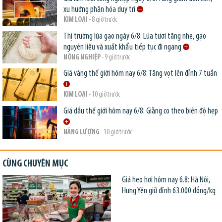
xu hướng phân hóa duy trì
KIM LOẠI
- 8 giờ trước
Thị trường lúa gạo ngày 6/8: Lúa tươi tăng nhẹ, gạo
nguyên liệu và xuất khẩu tiếp tục đi ngang
NÔNG NGHIỆP
- 9 giờ trước
Giá vàng thế giới hôm nay 6/8: Tăng vọt lên đỉnh 7 tuần
KIM LOẠI
- 10 giờ trước
Giá dầu thế giới hôm nay 6/8: Giằng co theo biên độ hẹp
NĂNG LƯỢNG
- 10 giờ trước
CÙNG CHUYÊN MỤC
Giá heo hơi hôm nay 6.8: Hà Nội,
Hưng Yên giữ đỉnh 63.000 đồng/kg