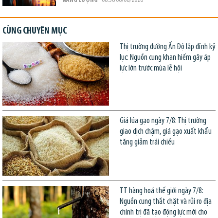
NĂNG LƯỢNG
- 08:58 06/08/2026
CÙNG CHUYÊN MỤC
Thị trường đường Ấn Độ lập đỉnh kỷ
lục: Nguồn cung khan hiếm gây áp
lực lớn trước mùa lễ hội
Giá lúa gạo ngày 7/8: Thị trường
giao dịch chậm, giá gạo xuất khẩu
tăng giảm trái chiều
TT hàng hoá thế giới ngày 7/8:
Nguồn cung thắt chặt và rủi ro địa
chính trị đã tạo động lực mới cho