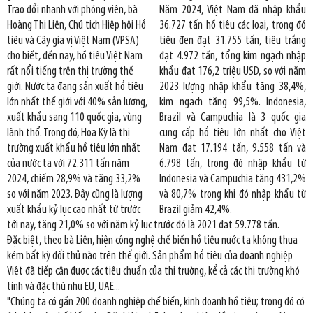
Trao đổi nhanh với phóng viên, bà
Năm 2024, Việt Nam đã nhập khẩu
Hoàng Thị Liên, Chủ tịch Hiệp hội Hồ
36.727 tấn hồ tiêu các loại, trong đó
tiêu và Cây gia vị Việt Nam (VPSA)
tiêu đen đạt 31.755 tấn, tiêu trắng
cho biết, đến nay, hồ tiêu Việt Nam
đạt 4.972 tấn, tổng kim ngạch nhập
rất nổi tiếng trên thị trường thế
khẩu đạt 176,2 triệu USD, so với năm
giới. Nước ta đang sản xuất hồ tiêu
2023 lượng nhập khẩu tăng 38,4%,
lớn nhất thế giới với 40% sản lượng,
kim ngạch tăng 99,5%. Indonesia,
xuất khẩu sang 110 quốc gia, vùng
Brazil và Campuchia là 3 quốc gia
lãnh thổ. Trong đó, Hoa Kỳ là thị
cung cấp hồ tiêu lớn nhất cho Việt
trường xuất khẩu hồ tiêu lớn nhất
Nam đạt 17.194 tấn, 9.558 tấn và
của nước ta với 72.311 tấn năm
6.798 tấn, trong đó nhập khẩu từ
2024, chiếm 28,9% và tăng 33,2%
Indonesia và Campuchia tăng 431,2%
so với năm 2023. Đây cũng là lượng
và 80,7% trong khi đó nhập khẩu từ
xuất khẩu kỷ lục cao nhất từ trước
Brazil giảm 42,4%.
tới nay, tăng 21,0% so với năm kỷ lục trước đó là 2021 đạt 59.778 tấn.
Đặc biệt, theo bà Liên, hiện công nghệ chế biến hồ tiêu nước ta không thua
kém bất kỳ đối thủ nào trên thế giới. Sản phẩm hồ tiêu của doanh nghiệp
Việt đã tiếp cận được các tiêu chuẩn của thị trường, kể cả các thị trường khó
tính và đặc thù như EU, UAE...
"Chúng ta có gần 200 doanh nghiệp chế biến, kinh doanh hồ tiêu; trong đó có