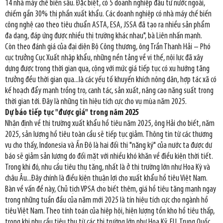
14 nhà máy chế biến sâu. Đặc biệt, có 5 doanh nghiệp đầu tư nước ngoài,
chiếm gần 30% thị phần xuất khẩu. Các doanh nghiệp có nhà máy chế biến
công nghệ cao theo tiêu chuẩn ASTA, ESA, JSSA đã tạo ra nhiều sản phẩm
đa dạng, đáp ứng được nhiều thị trường khác nhau", bà Liên nhấn mạnh.
Còn theo đánh giá của đại diện Bộ Công thương, ông Trần Thanh Hải – Phó
cục trưởng Cục Xuất nhập khẩu, những nền tảng về vị thế, nội lực đã xây
dựng được trong thời gian qua, cộng với mức giá tiếp tục có xu hướng tăng
trưởng đều thời gian qua...là các yếu tố khuyến khích nông dân, hợp tác xã có
kế hoạch đẩy mạnh trồng trọ, canh tác, sản xuất, nâng cao năng suất trong
thời gian tới. Đây là những tín hiệu tích cực cho vụ mùa năm 2025.
Dự báo tiếp tục "được giá" trong năm 2025
Nhận định về thị trường xuất khẩu hồ tiêu năm 2025, ông Hải cho biết, năm
2025, sản lượng hồ tiêu toàn cầu sẽ tiếp tục giảm. Thông tin từ các thương
vụ cho thấy, Indonesia và Ấn Độ là hai đối thị "nặng ký" của nước ta được dự
báo sẽ giảm sản lượng do đối mặt với nhiều khó khăn về điều kiện thời tiết.
Trong khi đó, nhu cầu tiêu thụ tăng, nhất là ở thị trường lớn như Hoa Kỳ và
châu Âu...Đây chính là điều kiện thuận lợi cho xuất khẩu hồ tiêu Việt Nam.
Bàn về vấn đề này, Chủ tịch VPSA cho biết thêm, giá hồ tiêu tăng mạnh ngay
trong những tuần đầu của năm mới 2025 là tín hiệu tích cực cho ngành hồ
tiêu Việt Nam. Theo tính toán của hiệp hội, hiện lượng tồn kho hồ tiêu thấp,
trong khi nhu cầu tiêu thụ từ các thị trường lớn như Hoa Kỹ, EU, Trung Quốc