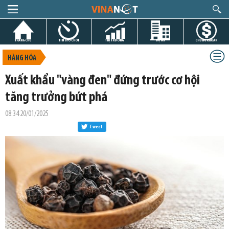
TRANG CHỦ
TIN GIỜ CHÓT
THỊ TRƯỜNG
DỰ ÁN
CHỨNG KHOÁN
HÀNG HÓA
Xuất khẩu "vàng đen" đứng trước cơ hội
tăng trưởng bứt phá
08:34 20/01/2025
Tweet