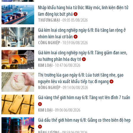
Nhập khẩu hàng hóa từ Đức: Máy móc, linh kiện điện tử
làm động lực bứt phá
THƯƠNG MẠI
- 09:05 05/08/2026
Giá kim loại công nghiệp ngày 6/8: Đà tăng lan rộng ở
nhóm kim loại cơ bản
CÔNG NGHIỆP
- 10:59 06/08/2026
Giá kim loại công nghiệp ngày 6/8: Tăng giảm đan xen,
xu hướng phân hóa duy trì
KIM LOẠI
- 10:47 06/08/2026
Thị trường lúa gạo ngày 6/8: Lúa tươi tăng nhẹ, gạo
nguyên liệu và xuất khẩu tiếp tục đi ngang
NÔNG NGHIỆP
- 09:14 06/08/2026
Giá vàng thế giới hôm nay 6/8: Tăng vọt lên đỉnh 7 tuần
KIM LOẠI
- 09:06 06/08/2026
Giá dầu thế giới hôm nay 6/8: Giằng co theo biên độ hẹp