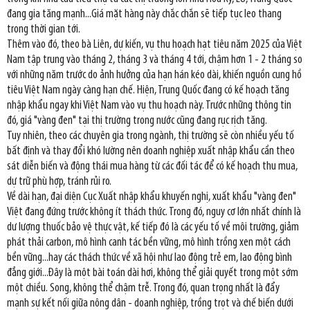
đang gia tăng mạnh...Giá mặt hàng này chắc chắn sẽ tiếp tục leo thang
trong thời gian tới.
Thêm vào đó, theo bà Liên, dự kiến, vụ thu hoạch hạt tiêu năm 2025 của Việt
Nam tập trung vào tháng 2, tháng 3 và tháng 4 tới, chậm hơn 1 - 2 tháng so
với những năm trước do ảnh hưởng của hạn hán kéo dài, khiến nguồn cung hồ
tiêu Việt Nam ngày càng hạn chế. Hiện, Trung Quốc đang có kế hoạch tăng
nhập khẩu ngay khi Việt Nam vào vụ thu hoạch này. Trước những thông tin
đó, giá "vàng đen" tại thị trường trong nước cũng đang rục rịch tăng.
Tuy nhiên, theo các chuyên gia trong ngành, thị trường sẽ còn nhiều yếu tố
bất định và thay đổi khó lường nên doanh nghiệp xuất nhập khẩu cần theo
sát diễn biến và động thái mua hàng từ các đối tác để có kế hoạch thu mua,
dự trữ phù hợp, tránh rủi ro.
Về dài hạn, đại diện Cục Xuất nhập khẩu khuyến nghị, xuất khẩu "vàng đen"
Việt đang đứng trước không ít thách thức. Trong đó, nguy cơ lớn nhất chính là
dư lượng thuốc bảo vệ thực vật, kế tiếp đó là các yếu tố về môi trường, giảm
phát thải carbon, mô hình canh tác bền vững, mô hình trồng xen một cách
bền vững...hay các thách thức về xã hội như lao động trẻ em, lao động bình
đẳng giới...Đây là một bài toán dài hơi, không thể giải quyết trong một sớm
một chiều. Song, không thể chậm trễ. Trong đó, quan trọng nhất là đẩy
mạnh sự kết nối giữa nông dân - doanh nghiệp, trồng trọt và chế biến dưới