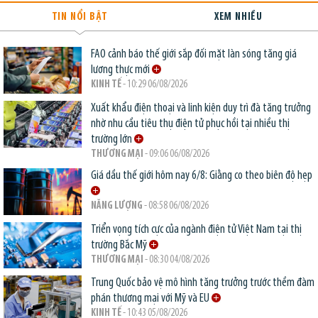
TIN NỔI BẬT
XEM NHIỀU
FAO cảnh báo thế giới sắp đối mặt làn sóng tăng giá
lương thực mới
KINH TẾ
- 10:29 06/08/2026
Xuất khẩu điện thoại và linh kiện duy trì đà tăng trưởng
nhờ nhu cầu tiêu thụ điện tử phục hồi tại nhiều thị
trường lớn
THƯƠNG MẠI
- 09:06 06/08/2026
Giá dầu thế giới hôm nay 6/8: Giằng co theo biên độ hẹp
NĂNG LƯỢNG
- 08:58 06/08/2026
Triển vọng tích cực của ngành điện tử Việt Nam tại thị
trường Bắc Mỹ
THƯƠNG MẠI
- 08:30 04/08/2026
Trung Quốc bảo vệ mô hình tăng trưởng trước thềm đàm
phán thương mại với Mỹ và EU
KINH TẾ
- 10:43 05/08/2026