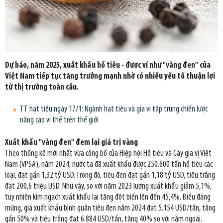
Dự báo, năm 2025, xuất khẩu hồ tiêu - được ví như "vàng đen" của
Việt Nam tiếp tục tăng trưởng mạnh nhờ có nhiều yếu tố thuận lợi
từ thị trường toàn cầu.
TT hạt tiêu ngày 17/1: Ngành hạt tiêu và gia vị tập trung chiến lược
nâng cao vị thế trên thế giới
Xuất khẩu "vàng đen" đem lại giá trị vàng
Theo thống kê mới nhất vừa công bố của Hiệp hội Hồ tiêu và Cây gia vị Việt
Nam (VPSA), năm 2024, nước ta đã xuất khẩu được 250.600 tấn hồ tiêu các
loại, đạt gần 1,32 tỷ USD. Trong đó, tiêu đen đạt gần 1,18 tỷ USD, tiêu trắng
đạt 200,6 triệu USD. Như vậy, so với năm 2023 lượng xuất khẩu giảm 5,1%,
tuy nhiên kim ngạch xuất khẩu lại tăng đột biến lên đến 45,4%. Điều đáng
mừng, giá xuất khẩu bình quân tiêu đen năm 2024 đạt 5.154 USD/tấn, tăng
gần 50% và tiêu trắng đạt 6.884 USD/tấn, tăng 40% so với năm ngoái.