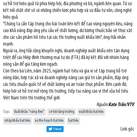
sự hỗ trợ hiệu quả từ phía hiệp hội, địa phương và bộ, ngành liên quan. Từ sự
kết nối chặt chẽ sẽ có những chiến lược phù hợp và sự đầu tư vốn, công nghệ
hiệu quả.
"Chúng ta cần tập trung cho bài toán liên kết để tạo vùng nguyên liệu, nâng
cao khả năng đáp ứng yêu cầu về chất lượng, dư lượng thuốc bảo vệ thực vật
cho các sản phảm hồ tiêu tại các thị trường xuất khẩu lớn", ông Hải nhấn
mạnh.
Ngoài ra, ông Hải cũng khuyến nghị, doanh nghiệp xuất khẩu nên tận dụng
triệt để các Hiệp định thương mại tự do (FTA) đã ký kết đối với nhóm hàng
nông sản để gia tăng kim ngạch.
Còn theo bà Liên, năm 2025, ngành hạt tiêu và gia vị sẽ tập trung hỗ trợ
nông dân, hợp tác xã và doanh nghiệp nâng cao giá trị sản phẩm, đáp ứng
các tiêu chuẩn quốc tế về chất lượng và an toàn thực phẩm. Bên cạnh đó,
hiệp hội sẽ hỗ trợ mở rộng thị trường, tiếp tục nâng cao vị thế của hồ tiêu
Việt Nam trên thị trường thế giới.
Nguồn:
Kate Trần/VTV
Tags:
Xuất khẩu "vàng đen"
cơ hội tăng trưởng
xuất khẩu hạt tiêu
nhập khẩu hạt tiêu
vụ thu hoạch hạt tiêu
hạt tiêu
Link gốc
Tweet