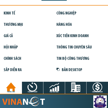
KINH TẾ
CÔNG NGHIỆP
THƯƠNG MẠI
HÀNG HÓA
GIÁ CẢ
XÚC TIẾN KINH DOANH
HỘI NHẬP
THÔNG TIN CHUYÊN SÂU
CHÍNH SÁCH
TIN BỘ CÔNG THƯƠNG
SẮP DIỄN RA
BẢN DESKTOP
TRANG CHỦ
TIN GIỜ CHÓT
THỊ TRƯỜNG
DỰ ÁN
CHỨNG KHOÁN