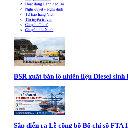
Hoạt động Lãnh đạo Bộ
Nghị quyết - Nghị định
Tự hào hàng Việt
Tin tuyên truyền
Chuyển đổi số
Chuyển đổi Xanh
BSR xuất bán lô nhiên liệu Diesel sinh
Sắp diễn ra Lễ công bố Bộ chỉ số FTA