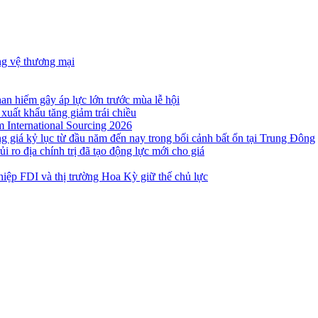
ng vệ thương mại
n hiếm gây áp lực lớn trước mùa lễ hội
 xuất khẩu tăng giảm trái chiều
m International Sourcing 2026
g giá kỷ lục từ đầu năm đến nay trong bối cảnh bất ổn tại Trung Đông
i ro địa chính trị đã tạo động lực mới cho giá
iệp FDI và thị trường Hoa Kỳ giữ thế chủ lực