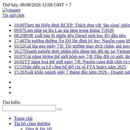
Thứ bảy, 08/08/2026 12:08 GMT + 7
Tin giờ chót
10:00
Thực thi Hiệp định RCEP: Thích ứng với ‘làn sóng’ phò
09:07
Lạm phát tại Ba Lan gia tăng trong tháng 7/2026
08:20
BSR xuất bán lô nhiên liệu Diesel sinh học B5 đầu tiên
17:46
Thị trường đường Ấn Độ lập đỉnh kỷ lục: Nguồn cung kha
16:52
Giá lúa gạo ngày 7/8: Thị trường giao dịch chậm, giá gạo
16:27
Doanh nghiệp thực phẩm tiêu dùng tìm đối tác tại Vietna
16:07
Giá năng lượng thế giới hôm nay 7/8: Dầu đốt có mức tăn
16:02
TT hàng hoá thế giới ngày 7/8: Nguồn cung thắt chặt và rủ
15:53
Sắp diễn ra Lễ công bố Bộ chỉ số FTA Index năm 2025
15:26
Xuất khẩu ngành giấy 7 tháng đầu năm 2026 - Doanh ngh
Tìm kiếm
Trang chủ
Tin bộ công thương
Đảng & Bác Hồ