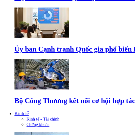
Ủy ban Cạnh tranh Quốc gia phổ biến L
Bộ Công Thương kết nối cơ hội hợp tác
Kinh tế
Kinh tế - Tài chính
Chứng khoán