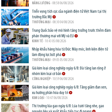
NĂNG LƯỢNG
- 08:58 06/08/2026
Triển vọng tích cực của ngành điện tử Việt Nam tại thị
trường Bắc Mỹ
THƯƠNG MẠI
- 08:30 04/08/2026
Trung Quốc bảo vệ mô hình tăng trưởng trước thềm đàm
phán thương mại với Mỹ và EU
KINH TẾ
- 10:43 05/08/2026
Nhập khẩu hàng hóa từ Đức: Máy móc, linh kiện điện tử
làm động lực bứt phá
THƯƠNG MẠI
- 09:05 05/08/2026
Giá kim loại công nghiệp ngày 6/8: Đà tăng lan rộng ở
nhóm kim loại cơ bản
CÔNG NGHIỆP
- 10:59 06/08/2026
Giá kim loại công nghiệp ngày 6/8: Tăng giảm đan xen,
xu hướng phân hóa duy trì
KIM LOẠI
- 10:47 06/08/2026
Thị trường lúa gạo ngày 6/8: Lúa tươi tăng nhẹ, gạo
nguyên liệu và xuất khẩu tiếp tục đi ngang