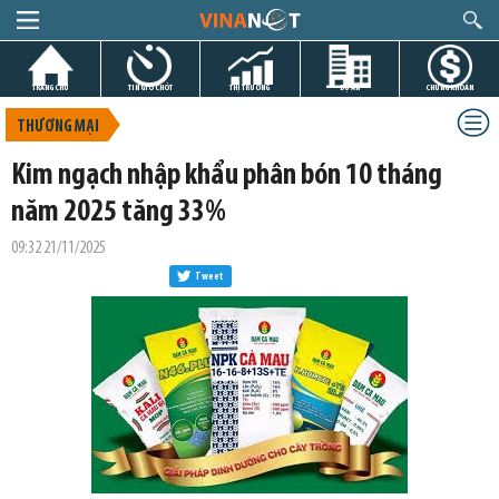
TRANG CHỦ
TIN GIỜ CHÓT
THỊ TRƯỜNG
DỰ ÁN
CHỨNG KHOÁN
THƯƠNG MẠI
Kim ngạch nhập khẩu phân bón 10 tháng
năm 2025 tăng 33%
09:32 21/11/2025
Tweet