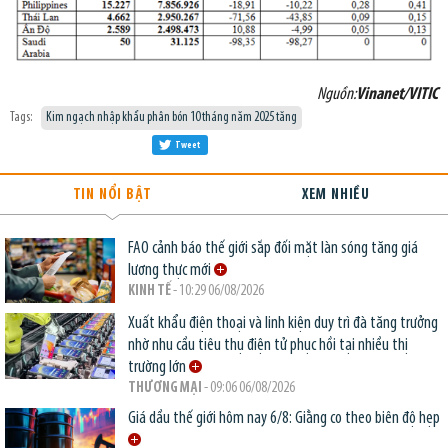
Nguồn:
Vinanet/VITIC
Tags:
Kim ngạch nhập khẩu phân bón 10 tháng năm 2025 tăng
Tweet
TIN NỔI BẬT
XEM NHIỀU
FAO cảnh báo thế giới sắp đối mặt làn sóng tăng giá
lương thực mới
KINH TẾ
- 10:29 06/08/2026
Xuất khẩu điện thoại và linh kiện duy trì đà tăng trưởng
nhờ nhu cầu tiêu thụ điện tử phục hồi tại nhiều thị
trường lớn
THƯƠNG MẠI
- 09:06 06/08/2026
Giá dầu thế giới hôm nay 6/8: Giằng co theo biên độ hẹp