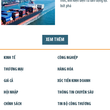
móc, linh kiện điện tử làm động lực
bứt phá
XEM THÊM
KINH TẾ
CÔNG NGHIỆP
THƯƠNG MẠI
HÀNG HÓA
GIÁ CẢ
XÚC TIẾN KINH DOANH
HỘI NHẬP
THÔNG TIN CHUYÊN SÂU
CHÍNH SÁCH
TIN BỘ CÔNG THƯƠNG