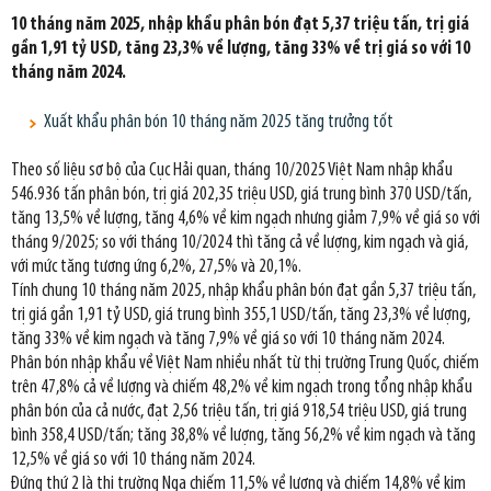
10 tháng năm 2025, nhập khẩu phân bón đạt 5,37 triệu tấn, trị giá
gần 1,91 tỷ USD, tăng 23,3% về lượng, tăng 33% về trị giá so với 10
tháng năm 2024.
Xuất khẩu phân bón 10 tháng năm 2025 tăng trưởng tốt
Theo số liệu sơ bộ của Cục Hải quan, tháng 10/2025 Việt Nam nhập khẩu
546.936 tấn phân bón, trị giá 202,35 triệu USD, giá trung bình 370 USD/tấn,
tăng 13,5% về lượng, tăng 4,6% về kim ngạch nhưng giảm 7,9% về giá so với
tháng 9/2025; so với tháng 10/2024 thì tăng cả về lượng, kim ngạch và giá,
với mức tăng tương ứng 6,2%, 27,5% và 20,1%.
Tính chung 10 tháng năm 2025, nhập khẩu phân bón đạt gần 5,37 triệu tấn,
trị giá gần 1,91 tỷ USD, giá trung bình 355,1 USD/tấn, tăng 23,3% về lượng,
tăng 33% về kim ngạch và tăng 7,9% về giá so với 10 tháng năm 2024.
Phân bón nhập khẩu về Việt Nam nhiều nhất từ thị trường Trung Quốc, chiếm
trên 47,8% cả về lượng và chiếm 48,2% về kim ngạch trong tổng nhập khẩu
phân bón của cả nước, đạt 2,56 triệu tấn, trị giá 918,54 triệu USD, giá trung
bình 358,4 USD/tấn; tăng 38,8% về lượng, tăng 56,2% về kim ngạch và tăng
12,5% về giá so với 10 tháng năm 2024.
Đứng thứ 2 là thị trường Nga chiếm 11,5% về lượng và chiếm 14,8% về kim