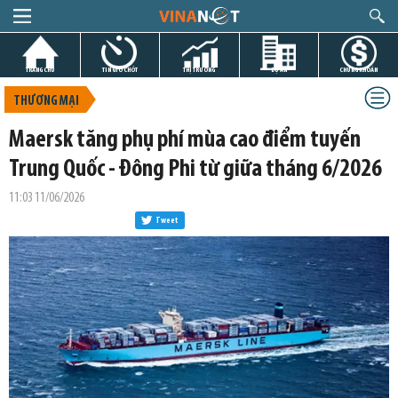
TRANG CHỦ
TIN GIỜ CHÓT
THỊ TRƯỜNG
DỰ ÁN
CHỨNG KHOÁN
THƯƠNG MẠI
Maersk tăng phụ phí mùa cao điểm tuyến
Trung Quốc - Đông Phi từ giữa tháng 6/2026
11:03 11/06/2026
Tweet