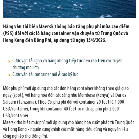
Hãng vận tải biển Maersk thông báo tăng phụ phí mùa cao điểm
(PSS) đối với các lô hàng container vận chuyển từ Trung Quốc và
Hong Kong đến Đông Phi, áp dụng từ ngày 15/6/2026.
Cước vận tải lạnh và hàng không tiếp tục neo cao trên các tuyến
thương mại lớn
Cước vận tải container nội Á cao kỷ lục
Mức phụ phí mới áp dụng cho các đơn hàng container không theo giá giao
ngay (spot), với hàng hóa đến các cảng như Mombasa (Kenya) và Dar es
Salaam (Tanzania). Theo đó, phụ phí đối với container 20 feet là 1.000
USD/container, trong khi container 40 feet có mức áp phụ phí 2.000
USD/container.
Maersk cho biết mức phí mới áp dụng cho hàng hóa xuất phát từ Trung Quốc
và Hong Kong - nguồn cung chính các mặt hàng tiêu dùng và nguyên liệu
công nghiệp cho Đông Phi.