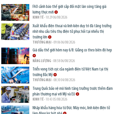
FAO cảnh báo thế giới sắp đối mặt làn sóng tăng giá
lương thực mới
KINH TẾ
- 10:29 06/08/2026
Xuất khẩu điện thoại và linh kiện duy trì đà tăng trưởng
nhờ nhu cầu tiêu thụ điện tử phục hồi tại nhiều thị
trường lớn
THƯƠNG MẠI
- 09:06 06/08/2026
Giá dầu thế giới hôm nay 6/8: Giằng co theo biên độ hẹp
NĂNG LƯỢNG
- 08:58 06/08/2026
Triển vọng tích cực của ngành điện tử Việt Nam tại thị
trường Bắc Mỹ
THƯƠNG MẠI
- 08:30 04/08/2026
Trung Quốc bảo vệ mô hình tăng trưởng trước thềm đàm
phán thương mại với Mỹ và EU
KINH TẾ
- 10:43 05/08/2026
Nhập khẩu hàng hóa từ Đức: Máy móc, linh kiện điện tử
làm động lực bứt phá