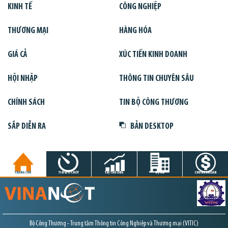
KINH TẾ
CÔNG NGHIỆP
THƯƠNG MẠI
HÀNG HÓA
GIÁ CẢ
XÚC TIẾN KINH DOANH
HỘI NHẬP
THÔNG TIN CHUYÊN SÂU
CHÍNH SÁCH
TIN BỘ CÔNG THƯƠNG
SẮP DIỄN RA
BẢN DESKTOP
TRANG CHỦ
TIN GIỜ CHÓT
THỊ TRƯỜNG
DỰ ÁN
CHỨNG KHOÁN
Bộ Công Thương - Trung tâm Thông tin Công Nghiệp và Thương mại (VITIC)