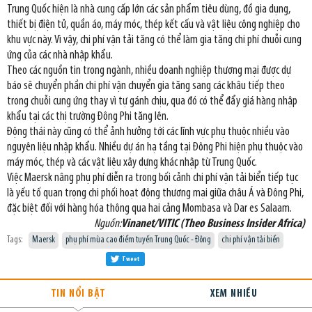
Trung Quốc hiện là nhà cung cấp lớn các sản phẩm tiêu dùng, đồ gia dụng,
thiết bị điện tử, quần áo, máy móc, thép kết cấu và vật liệu công nghiệp cho
khu vực này. Vì vậy, chi phí vận tải tăng có thể làm gia tăng chi phí chuỗi cung
ứng của các nhà nhập khẩu.
Theo các nguồn tin trong ngành, nhiều doanh nghiệp thương mại được dự
báo sẽ chuyển phần chi phí vận chuyển gia tăng sang các khâu tiếp theo
trong chuỗi cung ứng thay vì tự gánh chịu, qua đó có thể đẩy giá hàng nhập
khẩu tại các thị trường Đông Phi tăng lên.
Động thái này cũng có thể ảnh hưởng tới các lĩnh vực phụ thuộc nhiều vào
nguyên liệu nhập khẩu. Nhiều dự án hạ tầng tại Đông Phi hiện phụ thuộc vào
máy móc, thép và các vật liệu xây dựng khác nhập từ Trung Quốc.
Việc Maersk nâng phụ phí diễn ra trong bối cảnh chi phí vận tải biển tiếp tục
là yếu tố quan trọng chi phối hoạt động thương mại giữa châu Á và Đông Phi,
đặc biệt đối với hàng hóa thông qua hai cảng Mombasa và Dar es Salaam.
Nguồn:
Vinanet/VITIC (Theo Business Insider Africa)
Tags:
Maersk
phụ phí mùa cao điểm tuyến Trung Quốc - Đông
chi phí vận tải biển
Tweet
TIN NỔI BẬT
XEM NHIỀU