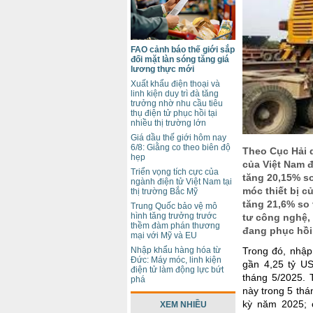
FAO cảnh báo thế giới sắp
đối mặt làn sóng tăng giá
lương thực mới
Xuất khẩu điện thoại và
linh kiện duy trì đà tăng
trưởng nhờ nhu cầu tiêu
thụ điện tử phục hồi tại
nhiều thị trường lớn
Giá dầu thế giới hôm nay
6/8: Giằng co theo biên độ
Theo Cục Hải q
hẹp
của Việt Nam đ
Triển vọng tích cực của
tăng 20,15% s
ngành điện tử Việt Nam tại
móc thiết bị c
thị trường Bắc Mỹ
tăng 21,6% so
Trung Quốc bảo vệ mô
hình tăng trưởng trước
tư công nghệ,
thềm đàm phán thương
đang phục hồi 
mại với Mỹ và EU
Trong đó, nhập
Nhập khẩu hàng hóa từ
Đức: Máy móc, linh kiện
gần 4,25 tỷ US
điện tử làm động lực bứt
tháng 5/2025. 
phá
này trong 5 th
kỳ năm 2025; 
XEM NHIỀU