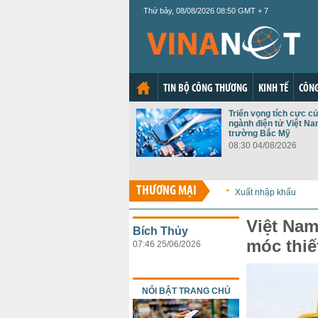
Thứ bảy, 08/08/2026 08:50 GMT + 7
TIN BỘ CÔNG THƯƠNG
KINH TẾ
CÔNG
Triển vọng tích cực c
ngành điện tử Việt Nam
trường Bắc Mỹ
08:30 04/08/2026
THƯƠNG MẠI
Xuất nhập khẩu
Việt Nam
Bích Thủy
móc thiế
07:46 25/06/2026
NỔI BẬT TRANG CHỦ