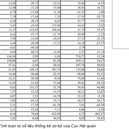
US Sug
US Cott
London
US Coc
Rough 
Nguồn Fi
ính toán từ số liệu thống kê sơ bộ của Cục Hải quan