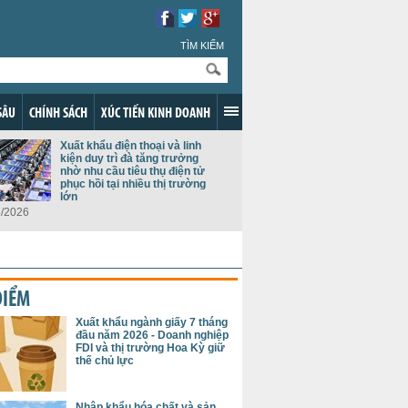
TÌM KIẾM
SÂU
CHÍNH SÁCH
XÚC TIẾN KINH DOANH
Xuất khẩu điện thoại và linh
kiện duy trì đà tăng trưởng
nhờ nhu cầu tiêu thụ điện tử
phục hồi tại nhiều thị trường
lớn
8/2026
ĐIỂM
Xuất khẩu ngành giấy 7 tháng
đầu năm 2026 - Doanh nghiệp
FDI và thị trường Hoa Kỳ giữ
thế chủ lực
Nhập khẩu hóa chất và sản