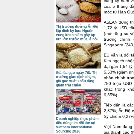
cùng kỳ năm 20
của 5 tháng đ
móc từ Hàn Quốc
ASEAN đứng thứ
Thị trường đường Ấn Độ
1,72 tỷ USD, t
lập đỉnh kỷ lục: Nguồn
(mở rộng so v
cung khan hiếm gây áp
trưởng chính 
lực lớn trước mùa lễ hội
Singapore (240,
EU vẫn là đối 
Kim ngạch nhập
đạt gần 1,54 tỷ
5,53% (giảm nh
Giá lúa gạo ngày 7/8: Thị
trường giao dịch chậm,
nhân chính tro
giá gạo xuất khẩu tăng
750 triệu USD 
giảm trái chiều
khác trong kh
6,35%).
Tiếp đến là cá
2,37%; Ấn Độ c
Sỹ chiếm 0,27%.
Doanh nghiệp thực phẩm
tiêu dùng tìm đối tác tại
Việt Nam đang g
Vietnam International
Sourcing 2026
giá thành cao 