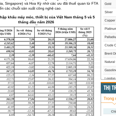
a, Singapore) và Hoa Kỳ nhờ các ưu đãi thuế quan từ FTA
Gold
ển các chuỗi sản xuất công nghệ cao.
Silver
hập khẩu máy móc, thiết bị của Việt Nam tháng 5 và 5
Copper
tháng đầu năm 2026
Platinu
Palladi
Crude O
Brent Oi
Natural
Gasoli
London 
US Whe
THỊ 
US Cor
Trong
US Soy
US Coff
Chỉ