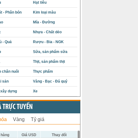
u
Hạt tiêu
t - Phân bón
Kim loại màu
ạo
Mía - Đường
c
Nhựa - Chất dẻo
ủ - Quả
Rượu - Bia - NGK
p
Sữa, sản phẩm sữa
á
Thịt, sản phẩm thịt
 chăn nuôi
Thực phẩm
i sản
Vàng - Bạc - Đá quý
u xây dựng
Xe
Ả TRỰC TUYẾN
hóa
Vàng
Tỷ giá
 hàng
Giá USD
Thay đổi