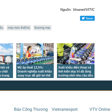
Nguồn: Vinanet/VITIC
Tweet
ẩu
máy móc thiết bị
thương mại
hất và
Mỹ áp thuế 12,5%:
Xuất khẩu điện thoại và
 chất
Doanh nghiệp xuất khẩu
linh kiện duy trì đà tăng
p trung
xoay trục để giữ lợi thế
trưởng nhờ nhu cầu tiêu
hị
cạnh tranh
thụ điện tử phục hồi tại
nhiều thị trường lớn
Báo Công Thương
Vietnamexport
VTV Online