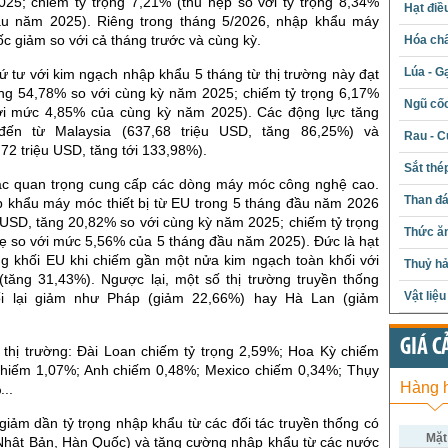
25; chiếm tỷ trọng 7,21% (thu hẹp so với tỷ trọng 8,34%
Hạt điề
ầu năm 2025). Riêng trong tháng 5/2026, nhập khẩu máy
 giảm so với cả tháng trước và cùng kỳ.
Hóa chấ
Lúa - G
 tư với kim ngạch nhập khẩu 5 tháng từ thị trường này đạt
ăng 54,78% so với cùng kỳ năm 2025; chiếm tỷ trọng 6,17%
Ngũ cố
ới mức 4,85% của cùng kỳ năm 2025). Các động lực tăng
đến từ Malaysia (637,68 triệu USD, tăng 86,25%) và
Rau - C
72 triệu USD, tăng tới 133,98%).
Sắt thé
tác quan trọng cung cấp các dòng máy móc công nghệ cao.
Than đ
 khẩu máy móc thiết bị từ EU trong 5 tháng đầu năm 2026
 USD, tăng 20,82% so với cùng kỳ năm 2025; chiếm tỷ trọng
Thức ăn
ẹ so với mức 5,56% của 5 tháng đầu năm 2025). Đức là hạt
ng khối EU khi chiếm gần một nửa kim ngạch toàn khối với
Thuỷ hả
(tăng 31,43%). Ngược lại, một số thị trường truyền thống
Vật liệ
ối lại giảm như Pháp (giảm 22,66%) hay Hà Lan (giảm
GIÁ C
c thị trường: Đài Loan chiếm tỷ trọng 2,59%; Hoa Kỳ chiếm
hiếm 1,07%; Anh chiếm 0,48%; Mexico chiếm 0,34%; Thụy
Hàng 
..
iảm dần tỷ trọng nhập khẩu từ các đối tác truyền thống có
Mặt
(Nhật Bản, Hàn Quốc) và tăng cường nhập khẩu từ các nước