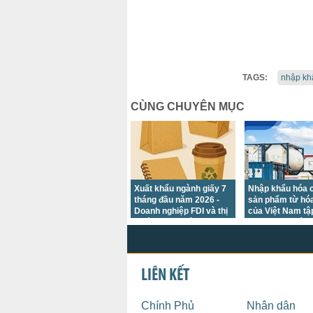
TAGS:
nhập kh
CÙNG CHUYÊN MỤC
Xuất khẩu ngành giấy 7
Nhập khẩu hóa c
tháng đầu năm 2026 -
sản phẩm từ hóa
Doanh nghiệp FDI và thị
của Việt Nam tậ
trường Hoa Kỳ giữ thế
chủ yếu tại các t
chủ lực
trường châu Á
LIÊN KẾT
Chính Phủ
Nhân dân