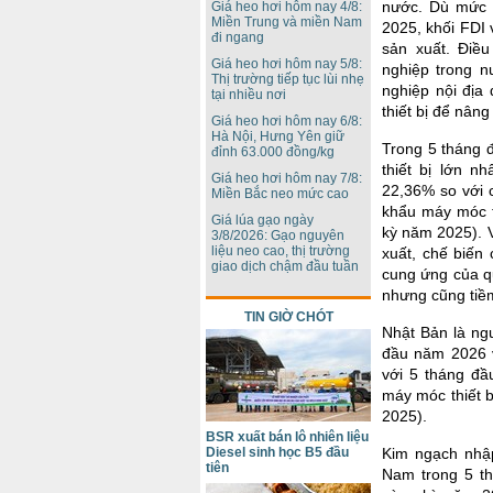
nước. Dù mức 
Giá heo hơi hôm nay 4/8:
Miền Trung và miền Nam
2025, khối FDI 
đi ngang
sản xuất. Điều
Giá heo hơi hôm nay 5/8:
nghiệp trong n
Thị trường tiếp tục lùi nhẹ
nghiệp nội đị
tại nhiều nơi
thiết bị để nân
Giá heo hơi hôm nay 6/8:
Hà Nội, Hưng Yên giữ
Trong 5 tháng 
đỉnh 63.000 đồng/kg
thiết bị lớn n
Giá heo hơi hôm nay 7/8:
22,36% so với 
Miền Bắc neo mức cao
khẩu máy móc t
Giá lúa gạo ngày
kỳ năm 2025). 
3/8/2026: Gạo nguyên
liệu neo cao, thị trường
xuất, chế biến
giao dịch chậm đầu tuần
cung ứng của qu
nhưng cũng tiềm
TIN GIỜ CHÓT
Nhật Bản là ng
đầu năm 2026 v
với 5 tháng đầ
máy móc thiết 
2025).
BSR xuất bán lô nhiên liệu
Kim ngạch nhập
Diesel sinh học B5 đầu
tiên
Nam trong 5 th