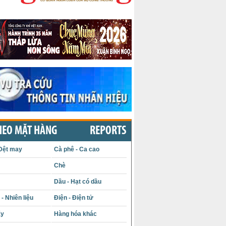
HEO MẶT HÀNG
REPORTS
Dệt may
Cà phê - Ca cao
Chè
Dầu - Hạt có dầu
- Nhiên liệu
Điện - Điện tử
ấy
Hàng hóa khác