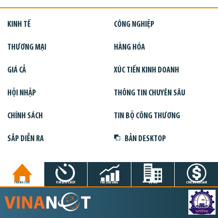
KINH TẾ
CÔNG NGHIỆP
THƯƠNG MẠI
HÀNG HÓA
GIÁ CẢ
XÚC TIẾN KINH DOANH
HỘI NHẬP
THÔNG TIN CHUYÊN SÂU
CHÍNH SÁCH
TIN BỘ CÔNG THƯƠNG
SẮP DIỄN RA
BẢN DESKTOP
TRANG CHỦ
TIN GIỜ CHÓT
THỊ TRƯỜNG
DỰ ÁN
CHỨNG KHOÁN