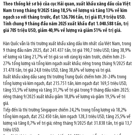
Theo thống kê sơ bộ của cục Hải quan, xuất khẩu xăng dầu của Việt
Nam trong tháng 9/2025 tăng 18,5% về lượng và tăng 13% về kim
ngạch so với tháng trước, đạt 126.706 tấn, trị giá 81,9 triệu USD.
Tính chung 9 tháng đầu năm 2025 xuất khẩu đạt 1.040.588 tấn, trị
giá 705 triệu USD, giảm 40,9% về lượng và giảm 51% về trị giá.
Hàn Quốc vẫn là thị trường xuất khẩu xăng dầu lớn nhất của Việt Nam, trong
9 tháng đầu năm 2025, đạt 241.437 tấn, trị giá 190,7 triệu USD, tăng 38,9%
về lượng và tăng 21,7% về trị giá so với cùng kỳ năm trước, chiếm hơn 23-
27% tổng lượng và tổng kim ngạch xuất khẩu; riêng trong tháng 9/2025 đạt
31.478 tấn, trị giá 24,8 triệu USD, tăng 38,6% về lượng và trị giá.
Xuất khẩu xăng dầu sang thị trường Trung Quốc chiếm hơn 20-24% trong
tổng lượng và kim ngạch, đạt 215.751 tấn, kim ngạch đạt 169,5 triệu USD,
tăng 55,5% về lượng và tăng 31,7% về trị giá trong 9 tháng đầu năm 2025;
riêng tháng 9/2025 xuất khẩu giảm 18,8% về lượng và giảm 19,5% về trị
giá.
Tiếp đến là thị trường Singapore chiếm 24,2% trong tổng lượng và 18,2%
tổng kim ngạch, đạt 252.450 tấn, kim ngạch 128,3 triệu USD, tăng 25,5% về
lượng và tăng 0,7% về trị giá; riêng tháng 9/2025 đạt 31.838 tấn, trị giá 13,7
triệu USD.