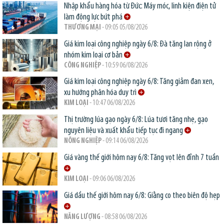
Nhập khẩu hàng hóa từ Đức: Máy móc, linh kiện điện tử
làm động lực bứt phá
THƯƠNG MẠI
- 09:05 05/08/2026
Giá kim loại công nghiệp ngày 6/8: Đà tăng lan rộng ở
nhóm kim loại cơ bản
CÔNG NGHIỆP
- 10:59 06/08/2026
Giá kim loại công nghiệp ngày 6/8: Tăng giảm đan xen,
xu hướng phân hóa duy trì
KIM LOẠI
- 10:47 06/08/2026
Thị trường lúa gạo ngày 6/8: Lúa tươi tăng nhẹ, gạo
nguyên liệu và xuất khẩu tiếp tục đi ngang
NÔNG NGHIỆP
- 09:14 06/08/2026
Giá vàng thế giới hôm nay 6/8: Tăng vọt lên đỉnh 7 tuần
KIM LOẠI
- 09:06 06/08/2026
Giá dầu thế giới hôm nay 6/8: Giằng co theo biên độ hẹp
NĂNG LƯỢNG
- 08:58 06/08/2026