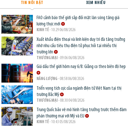
TIN NỔI BẬT
XEM NHIỀU
FAO cảnh báo thế giới sắp đối mặt làn sóng tăng giá
lương thực mới
KINH TẾ
- 10:29 06/08/2026
Xuất khẩu điện thoại và linh kiện duy trì đà tăng trưởng
nhờ nhu cầu tiêu thụ điện tử phục hồi tại nhiều thị
trường lớn
THƯƠNG MẠI
- 09:06 06/08/2026
Giá dầu thế giới hôm nay 6/8: Giằng co theo biên độ hẹp
NĂNG LƯỢNG
- 08:58 06/08/2026
Triển vọng tích cực của ngành điện tử Việt Nam tại thị
trường Bắc Mỹ
THƯƠNG MẠI
- 08:30 04/08/2026
Trung Quốc bảo vệ mô hình tăng trưởng trước thềm đàm
phán thương mại với Mỹ và EU
KINH TẾ
- 10:43 05/08/2026