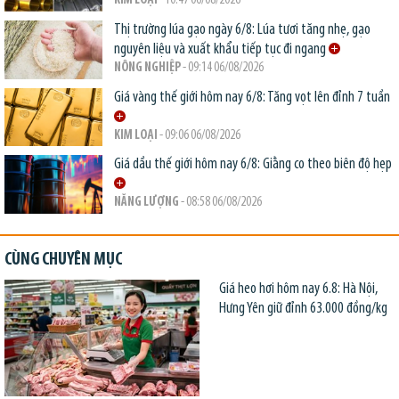
KIM LOẠI
- 10:47 06/08/2026
Thị trường lúa gạo ngày 6/8: Lúa tươi tăng nhẹ, gạo
nguyên liệu và xuất khẩu tiếp tục đi ngang
NÔNG NGHIỆP
- 09:14 06/08/2026
Giá vàng thế giới hôm nay 6/8: Tăng vọt lên đỉnh 7 tuần
KIM LOẠI
- 09:06 06/08/2026
Giá dầu thế giới hôm nay 6/8: Giằng co theo biên độ hẹp
NĂNG LƯỢNG
- 08:58 06/08/2026
CÙNG CHUYÊN MỤC
Giá heo hơi hôm nay 6.8: Hà Nội,
Hưng Yên giữ đỉnh 63.000 đồng/kg