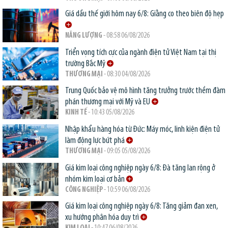
Giá dầu thế giới hôm nay 6/8: Giằng co theo biên độ hẹp
NĂNG LƯỢNG
- 08:58 06/08/2026
Triển vọng tích cực của ngành điện tử Việt Nam tại thị
trường Bắc Mỹ
THƯƠNG MẠI
- 08:30 04/08/2026
Trung Quốc bảo vệ mô hình tăng trưởng trước thềm đàm
phán thương mại với Mỹ và EU
KINH TẾ
- 10:43 05/08/2026
Nhập khẩu hàng hóa từ Đức: Máy móc, linh kiện điện tử
làm động lực bứt phá
THƯƠNG MẠI
- 09:05 05/08/2026
Giá kim loại công nghiệp ngày 6/8: Đà tăng lan rộng ở
nhóm kim loại cơ bản
CÔNG NGHIỆP
- 10:59 06/08/2026
Giá kim loại công nghiệp ngày 6/8: Tăng giảm đan xen,
xu hướng phân hóa duy trì