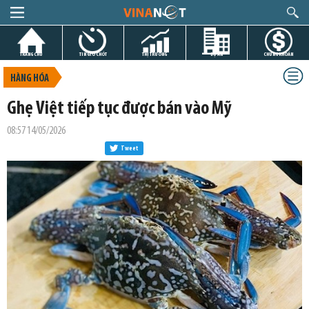
TRANG CHỦ
TIN GIỜ CHÓT
THỊ TRƯỜNG
DỰ ÁN
CHỨNG KHOÁN
HÀNG HÓA
Ghẹ Việt tiếp tục được bán vào Mỹ
08:57 14/05/2026
Tweet