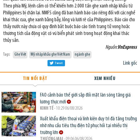
Theo phía Mỹ, lệnh cấm có thể khiến hơn 2.000 tấn ghẹ xanh nhập khẩu từ
Philippines bị chặn lại. NMFS cũng đã ban hành báo cáo riêng đối với các nghề
khai thác cua, ghẹ xanh bằng bẫy, lồng và lưới rê của Philippines. Báo cáo cho
thấy nước này chưa có quy định bắt buộc báo cáo tình trạng tử vong hoặc
thương tích của động vật có vú biển phát sinh trong hoạt động khai thác
thủy sản.
Nguồn:
VnExpress
Tags:
Ghẹ Việt
Mỹ nhập khẩu ghẹ Việt Nam
ngành ghẹ
Link gốc
Tweet
TIN NỔI BẬT
XEM NHIỀU
FAO cảnh báo thế giới sắp đối mặt làn sóng tăng giá
lương thực mới
KINH TẾ
- 10:29 06/08/2026
Xuất khẩu điện thoại và linh kiện duy trì đà tăng trưởng
nhờ nhu cầu tiêu thụ điện tử phục hồi tại nhiều thị
trường lớn
THƯƠNG MẠI
- 09:06 06/08/2026