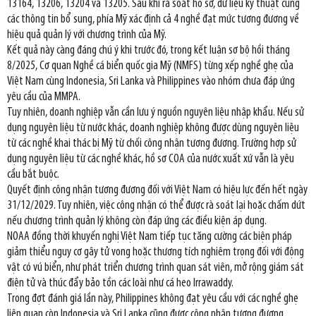
13164, 13206, 13204 và 13205. Sau khi rà soát hồ sơ, dữ liệu kỹ thuật cùng
các thông tin bổ sung, phía Mỹ xác định cả 4 nghề đạt mức tương đương về
hiệu quả quản lý với chương trình của Mỹ.
Kết quả này càng đáng chú ý khi trước đó, trong kết luận sơ bộ hồi tháng
8/2025, Cơ quan Nghề cá biển quốc gia Mỹ (NMFS) từng xếp nghề ghẹ của
Việt Nam cùng Indonesia, Sri Lanka và Philippines vào nhóm chưa đáp ứng
yêu cầu của MMPA.
Tuy nhiên, doanh nghiệp vẫn cần lưu ý nguồn nguyên liệu nhập khẩu. Nếu sử
dụng nguyên liệu từ nước khác, doanh nghiệp không được dùng nguyên liệu
từ các nghề khai thác bị Mỹ từ chối công nhận tương đương. Trường hợp sử
dụng nguyên liệu từ các nghề khác, hồ sơ COA của nước xuất xứ vẫn là yêu
cầu bắt buộc.
Quyết định công nhận tương đương đối với Việt Nam có hiệu lực đến hết ngày
31/12/2029. Tuy nhiên, việc công nhận có thể được rà soát lại hoặc chấm dứt
nếu chương trình quản lý không còn đáp ứng các điều kiện áp dụng.
NOAA đồng thời khuyến nghị Việt Nam tiếp tục tăng cường các biện pháp
giảm thiểu nguy cơ gây tử vong hoặc thương tích nghiêm trọng đối với động
vật có vú biển, như phát triển chương trình quan sát viên, mở rộng giám sát
điện tử và thúc đẩy bảo tồn các loài như cá heo Irrawaddy.
Trong đợt đánh giá lần này, Philippines không đạt yêu cầu với các nghề ghẹ
liên quan còn Indonesia và Sri Lanka cũng được công nhận tương đương.