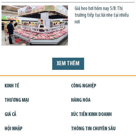
Giá heo hơi hôm nay 5/8: Thị
trường tiếp tục lùi nhẹ tại nhiều
nơi
XEM THÊM
KINH TẾ
CÔNG NGHIỆP
THƯƠNG MẠI
HÀNG HÓA
GIÁ CẢ
XÚC TIẾN KINH DOANH
HỘI NHẬP
THÔNG TIN CHUYÊN SÂU