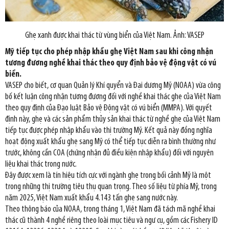
Ghẹ xanh được khai thác từ vùng biển của Việt Nam. Ảnh: VASEP
Mỹ tiếp tục cho phép nhập khẩu ghẹ Việt Nam sau khi công nhận
tương đương nghề khai thác theo quy định bảo vệ động vật có vú
biển.
VASEP cho biết, cơ quan Quản lý Khí quyển và Đại dương Mỹ (NOAA) vừa công
bố kết luận công nhận tương đương đối với nghề khai thác ghẹ của Việt Nam
theo quy định của Đạo luật Bảo vệ Động vật có vú biển (MMPA). Với quyết
định này, ghẹ và các sản phẩm thủy sản khai thác từ nghề ghẹ của Việt Nam
tiếp tục được phép nhập khẩu vào thị trường Mỹ. Kết quả này đồng nghĩa
hoạt động xuất khẩu ghẹ sang Mỹ có thể tiếp tục diễn ra bình thường như
trước, không cần COA (chứng nhận đủ điều kiện nhập khẩu) đối với nguyên
liệu khai thác trong nước.
Đây được xem là tín hiệu tích cực với ngành ghẹ trong bối cảnh Mỹ là một
trong những thị trường tiêu thụ quan trọng. Theo số liệu từ phía Mỹ, trong
năm 2025, Việt Nam xuất khẩu 4.143 tấn ghẹ sang nước này.
Theo thông báo của NOAA, trong tháng 1, Việt Nam đã tách mã nghề khai
thác cũ thành 4 nghề riêng theo loài mục tiêu và ngư cụ, gồm các Fishery ID