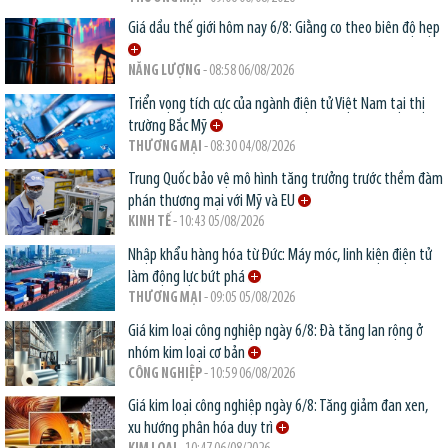
Giá dầu thế giới hôm nay 6/8: Giằng co theo biên độ hẹp
NĂNG LƯỢNG
- 08:58 06/08/2026
Triển vọng tích cực của ngành điện tử Việt Nam tại thị
trường Bắc Mỹ
THƯƠNG MẠI
- 08:30 04/08/2026
Trung Quốc bảo vệ mô hình tăng trưởng trước thềm đàm
phán thương mại với Mỹ và EU
KINH TẾ
- 10:43 05/08/2026
Nhập khẩu hàng hóa từ Đức: Máy móc, linh kiện điện tử
làm động lực bứt phá
THƯƠNG MẠI
- 09:05 05/08/2026
Giá kim loại công nghiệp ngày 6/8: Đà tăng lan rộng ở
nhóm kim loại cơ bản
CÔNG NGHIỆP
- 10:59 06/08/2026
Giá kim loại công nghiệp ngày 6/8: Tăng giảm đan xen,
xu hướng phân hóa duy trì