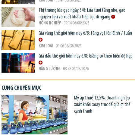
KIM LOẠI
- 10:47 06/08/2026
Thị trường lúa gạo ngày 6/8: Lúa tươi tăng nhẹ, gạo
nguyên liệu và xuất khẩu tiếp tục đi ngang
NÔNG NGHIỆP
- 09:14 06/08/2026
Giá vàng thế giới hôm nay 6/8: Tăng vọt lên đỉnh 7 tuần
KIM LOẠI
- 09:06 06/08/2026
Giá dầu thế giới hôm nay 6/8: Giằng co theo biên độ hẹp
NĂNG LƯỢNG
- 08:58 06/08/2026
CÙNG CHUYÊN MỤC
Mỹ áp thuế 12,5%: Doanh nghiệp
xuất khẩu xoay trục để giữ lợi thế
cạnh tranh