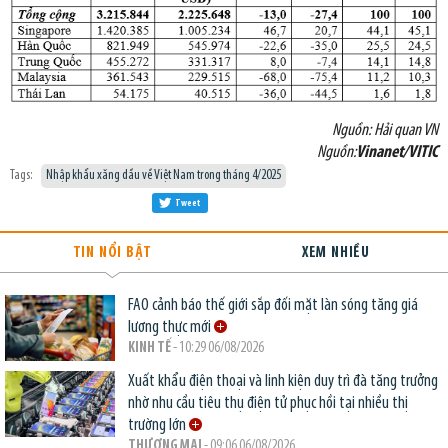
Nguồn: Hải quan VN
Nguồn:
Vinanet/VITIC
Tags:
Nhập khẩu xăng dầu về Việt Nam trong tháng 4/2025
Tweet
TIN NỔI BẬT
XEM NHIỀU
FAO cảnh báo thế giới sắp đối mặt làn sóng tăng giá
lương thực mới
KINH TẾ
- 10:29 06/08/2026
Xuất khẩu điện thoại và linh kiện duy trì đà tăng trưởng
nhờ nhu cầu tiêu thụ điện tử phục hồi tại nhiều thị
trường lớn
THƯƠNG MẠI
- 09:06 06/08/2026