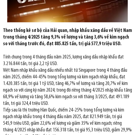
Theo thống kê sơ bộ của Hải quan, nhập khẩu xăng dầu về Việt Nam
trong tháng 4/2025 tăng 9,3% về lượng và tăng 3,6% về kim ngạch
so với tháng trước đó, đạt 885.825 tấn, trị giá 577,9 triệu USD.
Tính chung trong 4 tháng đầu năm 2025, lượng xăng dầu nhập khẩu đạt
3.216.844 tấn, trị giá 2,2 tỷ USD.
Việt Nam nhập khẩu xăng dầu nhiều nhất từ Singapore trong 4 tháng đầu
năm 2025, chiếm 44-45% trong tổng lượng và kim ngạch nhập khẩu, đạt
1.420.385 tấn, trị giá 1 tỷ USD, tăng 46,7% về lượng và tăng 20,7% về kim
ngạch so với cùng kỳ năm 2024; trong đó riêng tháng 4/2025 nhập khẩu tăng
68,9% về lượng và tăng 58,6% kim ngạch so với tháng 3/2025, đạt 491.189
tấn, trị giá 324,4 triệu USD.
Tiếp sau là thị trường Hàn Quốc, chiếm 24-25% trong tổng lượng và kim
ngạch nhập khẩu trong 4 tháng đầu năm 2025, đạt 821.949 tấn, trị giá
545,9 triệu USD, giảm 22,6% về lượng và giảm 35% về kim ngạch; riêng
tháng 4/2025 nhập khẩu đạt 156.318 tấn, trị giá 95,3 triệu USD, giảm 29,9%