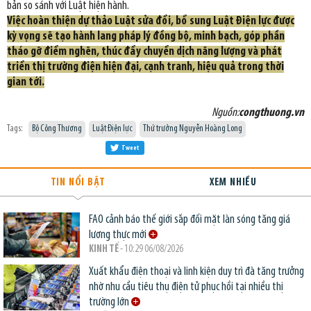
bản so sánh với Luật hiện hành.
Việc hoàn thiện dự thảo Luật sửa đổi, bổ sung Luật Điện lực được
kỳ vọng sẽ tạo hành lang pháp lý đồng bộ, minh bạch, góp phần
tháo gỡ điểm nghẽn, thúc đẩy chuyển dịch năng lượng và phát
triển thị trường điện hiện đại, cạnh tranh, hiệu quả trong thời
gian tới.
Nguồn:
congthuong.vn
Tags:
Bộ Công Thương
Luật Điện lực
Thứ trưởng Nguyễn Hoàng Long
Tweet
TIN NỔI BẬT
XEM NHIỀU
FAO cảnh báo thế giới sắp đối mặt làn sóng tăng giá
lương thực mới
KINH TẾ
- 10:29 06/08/2026
Xuất khẩu điện thoại và linh kiện duy trì đà tăng trưởng
nhờ nhu cầu tiêu thụ điện tử phục hồi tại nhiều thị
trường lớn