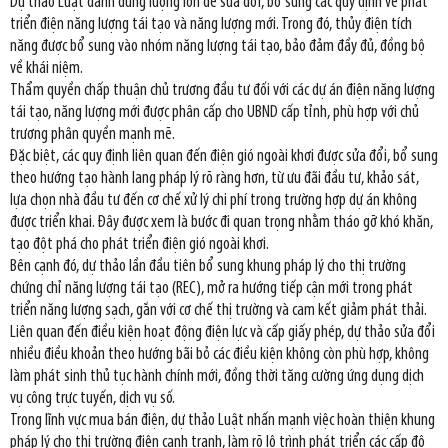
Dự thảo Luật dành dung lượng lớn để sửa đổi, bổ sung các quy định về phát
triển điện năng lượng tái tạo và năng lượng mới. Trong đó, thủy điện tích
năng được bổ sung vào nhóm năng lượng tái tạo, bảo đảm đầy đủ, đồng bộ
về khái niệm.
Thẩm quyền chấp thuận chủ trương đầu tư đối với các dự án điện năng lượng
tái tạo, năng lượng mới được phân cấp cho UBND cấp tỉnh, phù hợp với chủ
trương phân quyền mạnh mẽ.
Đặc biệt, các quy định liên quan đến điện gió ngoài khơi được sửa đổi, bổ sung
theo hướng tạo hành lang pháp lý rõ ràng hơn, từ ưu đãi đầu tư, khảo sát,
lựa chọn nhà đầu tư đến cơ chế xử lý chi phí trong trường hợp dự án không
được triển khai. Đây được xem là bước đi quan trọng nhằm tháo gỡ khó khăn,
tạo đột phá cho phát triển điện gió ngoài khơi.
Bên cạnh đó, dự thảo lần đầu tiên bổ sung khung pháp lý cho thị trường
chứng chỉ năng lượng tái tạo (REC), mở ra hướng tiếp cận mới trong phát
triển năng lượng sạch, gắn với cơ chế thị trường và cam kết giảm phát thải.
Liên quan đến điều kiện hoạt động điện lực và cấp giấy phép, dự thảo sửa đổi
nhiều điều khoản theo hướng bãi bỏ các điều kiện không còn phù hợp, không
làm phát sinh thủ tục hành chính mới, đồng thời tăng cường ứng dụng dịch
vụ công trực tuyến, dịch vụ số.
Trong lĩnh vực mua bán điện, dự thảo Luật nhấn mạnh việc hoàn thiện khung
pháp lý cho thị trường điện cạnh tranh, làm rõ lộ trình phát triển các cấp độ