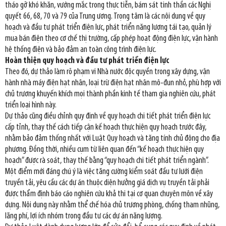
tháo gỡ khó khăn, vướng mắc trong thực tiễn, bám sát tinh thần các Nghị
quyết 66, 68, 70 và 79 của Trung ương. Trọng tâm là các nội dung về quy
hoạch và đầu tư phát triển điện lực, phát triển năng lượng tái tạo, quản lý
mua bán điện theo cơ chế thị trường, cấp phép hoạt động điện lực, vận hành
hệ thống điện và bảo đảm an toàn công trình điện lực.
Hoàn thiện quy hoạch và đầu tư phát triển điện lực
Theo đó, dự thảo làm rõ phạm vi Nhà nước độc quyền trong xây dựng, vận
hành nhà máy điện hạt nhân, loại trừ điện hạt nhân mô-đun nhỏ, phù hợp với
chủ trương khuyến khích mọi thành phần kinh tế tham gia nghiên cứu, phát
triển loại hình này.
Dự thảo cũng điều chỉnh quy định về quy hoạch chi tiết phát triển điện lực
cấp tỉnh, thay thế cách tiếp cận kế hoạch thực hiện quy hoạch trước đây,
nhằm bảo đảm thống nhất với Luật Quy hoạch và tăng tính chủ động cho địa
phương. Đồng thời, nhiều cụm từ liên quan đến “kế hoạch thực hiện quy
hoạch” được rà soát, thay thế bằng “quy hoạch chi tiết phát triển ngành”.
Một điểm mới đáng chú ý là việc tăng cường kiểm soát đầu tư lưới điện
truyền tải, yêu cầu các dự án thuộc diện hưởng giá dịch vụ truyền tải phải
được thẩm định báo cáo nghiên cứu khả thi tại cơ quan chuyên môn về xây
dựng. Nội dung này nhằm thể chế hóa chủ trương phòng, chống tham nhũng,
lãng phí, lợi ích nhóm trong đầu tư các dự án năng lượng.