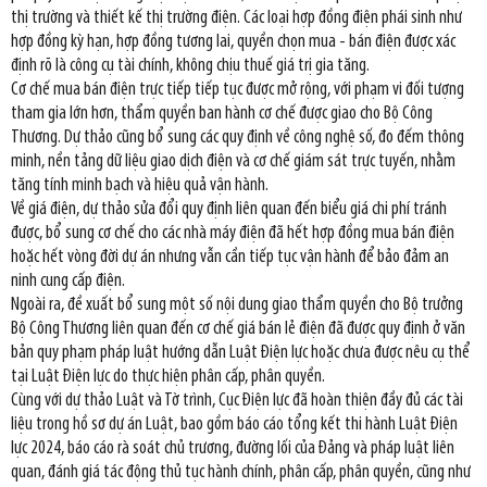
thị trường và thiết kế thị trường điện. Các loại hợp đồng điện phái sinh như
hợp đồng kỳ hạn, hợp đồng tương lai, quyền chọn mua - bán điện được xác
định rõ là công cụ tài chính, không chịu thuế giá trị gia tăng.
Cơ chế mua bán điện trực tiếp tiếp tục được mở rộng, với phạm vi đối tượng
tham gia lớn hơn, thẩm quyền ban hành cơ chế được giao cho Bộ Công
Thương. Dự thảo cũng bổ sung các quy định về công nghệ số, đo đếm thông
minh, nền tảng dữ liệu giao dịch điện và cơ chế giám sát trực tuyến, nhằm
tăng tính minh bạch và hiệu quả vận hành.
Về giá điện, dự thảo sửa đổi quy định liên quan đến biểu giá chi phí tránh
được, bổ sung cơ chế cho các nhà máy điện đã hết hợp đồng mua bán điện
hoặc hết vòng đời dự án nhưng vẫn cần tiếp tục vận hành để bảo đảm an
ninh cung cấp điện.
Ngoài ra, đề xuất bổ sung một số nội dung giao thẩm quyền cho Bộ trưởng
Bộ Công Thương liên quan đến cơ chế giá bán lẻ điện đã được quy định ở văn
bản quy phạm pháp luật hướng dẫn Luật Điện lực hoặc chưa được nêu cụ thể
tại Luật Điện lực do thực hiện phân cấp, phân quyền.
Cùng với dự thảo Luật và Tờ trình, Cục Điện lực đã hoàn thiện đầy đủ các tài
liệu trong hồ sơ dự án Luật, bao gồm báo cáo tổng kết thi hành Luật Điện
lực 2024, báo cáo rà soát chủ trương, đường lối của Đảng và pháp luật liên
quan, đánh giá tác động thủ tục hành chính, phân cấp, phân quyền, cũng như