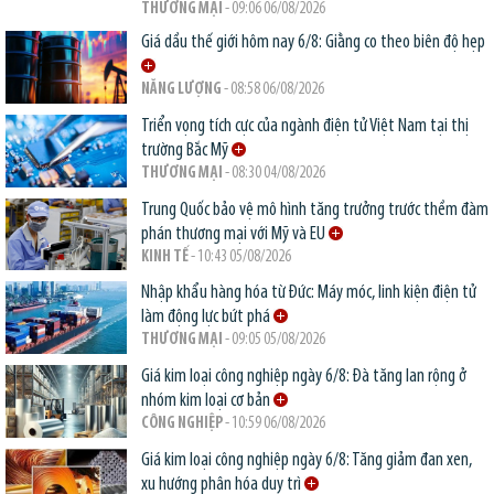
THƯƠNG MẠI
- 09:06 06/08/2026
Giá dầu thế giới hôm nay 6/8: Giằng co theo biên độ hẹp
NĂNG LƯỢNG
- 08:58 06/08/2026
Triển vọng tích cực của ngành điện tử Việt Nam tại thị
trường Bắc Mỹ
THƯƠNG MẠI
- 08:30 04/08/2026
Trung Quốc bảo vệ mô hình tăng trưởng trước thềm đàm
phán thương mại với Mỹ và EU
KINH TẾ
- 10:43 05/08/2026
Nhập khẩu hàng hóa từ Đức: Máy móc, linh kiện điện tử
làm động lực bứt phá
THƯƠNG MẠI
- 09:05 05/08/2026
Giá kim loại công nghiệp ngày 6/8: Đà tăng lan rộng ở
nhóm kim loại cơ bản
CÔNG NGHIỆP
- 10:59 06/08/2026
Giá kim loại công nghiệp ngày 6/8: Tăng giảm đan xen,
xu hướng phân hóa duy trì