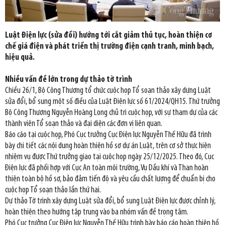
Luật Điện lực (sửa đổi) hướng tới cắt giảm thủ tục, hoàn thiện cơ
chế giá điện và phát triển thị trường điện cạnh tranh, minh bạch,
hiệu quả.
Nhiều vấn đề lớn trong dự thảo tờ trình
Chiều 26/1, Bộ Công Thương tổ chức cuộc họp Tổ soạn thảo xây dựng Luật
sửa đổi, bổ sung một số điều của Luật Điện lực số 61/2024/QH15. Thứ trưởng
Bộ Công Thương Nguyễn Hoàng Long chủ trì cuộc họp, với sự tham dự của các
thành viên Tổ soạn thảo và đại diện các đơn vị liên quan.
Báo cáo tại cuộc họp, Phó Cục trưởng Cục Điện lực Nguyễn Thế Hữu đã trình
bày chi tiết các nội dung hoàn thiện hồ sơ dự án Luật, trên cơ sở thực hiện
nhiệm vụ được Thứ trưởng giao tại cuộc họp ngày 25/12/2025. Theo đó, Cục
Điện lực đã phối hợp với Cục An toàn môi trường, Vụ Dầu khí và Than hoàn
thiện toàn bộ hồ sơ, bảo đảm tiến độ và yêu cầu chất lượng để chuẩn bị cho
cuộc họp Tổ soạn thảo lần thứ hai.
Dự thảo Tờ trình xây dựng Luật sửa đổi, bổ sung Luật Điện lực được chỉnh lý,
hoàn thiện theo hướng tập trung vào ba nhóm vấn đề trọng tâm.
Phó Cục trưởng Cục Điện lực Nguyễn Thế Hữu trình bày báo cáo hoàn thiện hồ