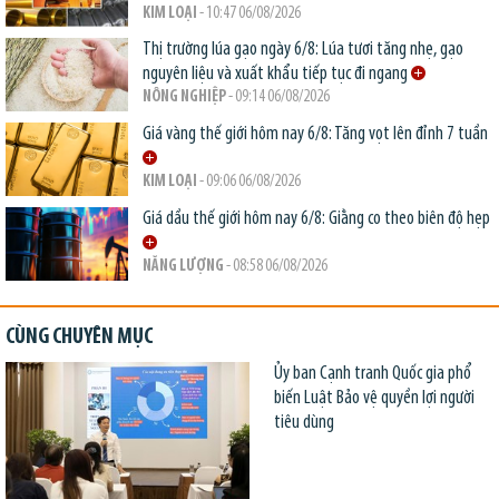
KIM LOẠI
- 10:47 06/08/2026
Thị trường lúa gạo ngày 6/8: Lúa tươi tăng nhẹ, gạo
nguyên liệu và xuất khẩu tiếp tục đi ngang
NÔNG NGHIỆP
- 09:14 06/08/2026
Giá vàng thế giới hôm nay 6/8: Tăng vọt lên đỉnh 7 tuần
KIM LOẠI
- 09:06 06/08/2026
Giá dầu thế giới hôm nay 6/8: Giằng co theo biên độ hẹp
NĂNG LƯỢNG
- 08:58 06/08/2026
CÙNG CHUYÊN MỤC
Ủy ban Cạnh tranh Quốc gia phổ
biến Luật Bảo vệ quyền lợi người
tiêu dùng