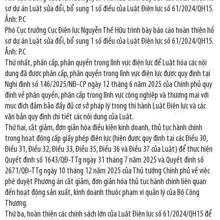
sơ dự án Luật sửa đổi, bổ sung 1 số điều của Luật Điện lực số 61/2024/QH15.
Ảnh: P.C
Phó Cục trưởng Cục Điện lực Nguyễn Thế Hữu trình bày báo cáo hoàn thiện hồ
sơ dự án Luật sửa đổi, bổ sung 1 số điều của Luật Điện lực số 61/2024/QH15.
Ảnh: P.C
Thứ nhất, phân cấp, phân quyền trong lĩnh vực điện lực để Luật hóa các nội
dung đã được phân cấp, phân quyền trong lĩnh vực điện lực được quy định tại
Nghị định số 146/2025/NĐ-CP ngày 12 tháng 6 năm 2025 của Chính phủ quy
định về phân quyền, phân cấp trong lĩnh vực công nghiệp và thương mại với
mục đích đảm bảo đầy đủ cơ sở pháp lý trong thi hành Luật Điện lực và các
văn bản quy định chi tiết các nội dung của Luật.
Thứ hai, cắt giảm, đơn giản hóa điều kiện kinh doanh, thủ tục hành chính
trong hoạt động cấp giấy phép điện lực (hiện được quy định tại các Điều 30,
Điều 31, Điều 32, Điều 33, Điều 35, Điều 36 và Điều 37 của Luật) để thực hiện
Quyết định số 1643/QĐ-TTg ngày 31 tháng 7 năm 2025 và Quyết định số
2671/QĐ-TTg ngày 10 tháng 12 năm 2025 của Thủ tướng Chính phủ về việc
phê duyệt Phương án cắt giảm, đơn giản hóa thủ tục hành chính liên quan
đến hoạt động sản xuất, kinh doanh thuộc phạm vi quản lý của Bộ Công
Thương.
Thứ ba, hoàn thiện các chính sách lớn của Luật Điện lực số 61/2024/QH15 để