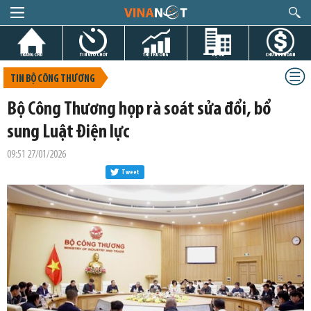
TRANG CHỦ
TIN GIỜ CHÓT
THỊ TRƯỜNG
DỰ ÁN
CHỨNG KHOÁN
TIN BỘ CÔNG THƯƠNG
Bộ Công Thương họp rà soát sửa đổi, bổ
sung Luật Điện lực
09:51 27/01/2026
Tweet