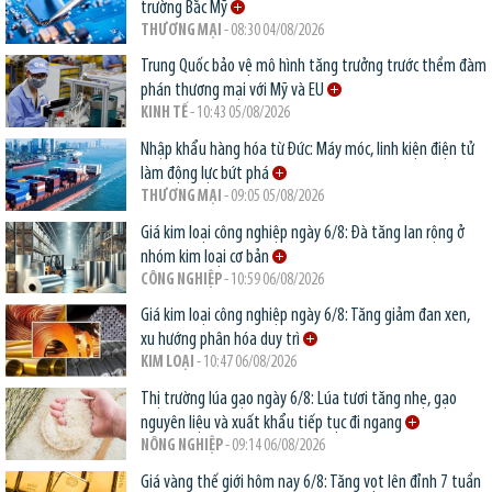
trường Bắc Mỹ
THƯƠNG MẠI
- 08:30 04/08/2026
Trung Quốc bảo vệ mô hình tăng trưởng trước thềm đàm
phán thương mại với Mỹ và EU
KINH TẾ
- 10:43 05/08/2026
Nhập khẩu hàng hóa từ Đức: Máy móc, linh kiện điện tử
làm động lực bứt phá
THƯƠNG MẠI
- 09:05 05/08/2026
Giá kim loại công nghiệp ngày 6/8: Đà tăng lan rộng ở
nhóm kim loại cơ bản
CÔNG NGHIỆP
- 10:59 06/08/2026
Giá kim loại công nghiệp ngày 6/8: Tăng giảm đan xen,
xu hướng phân hóa duy trì
KIM LOẠI
- 10:47 06/08/2026
Thị trường lúa gạo ngày 6/8: Lúa tươi tăng nhẹ, gạo
nguyên liệu và xuất khẩu tiếp tục đi ngang
NÔNG NGHIỆP
- 09:14 06/08/2026
Giá vàng thế giới hôm nay 6/8: Tăng vọt lên đỉnh 7 tuần