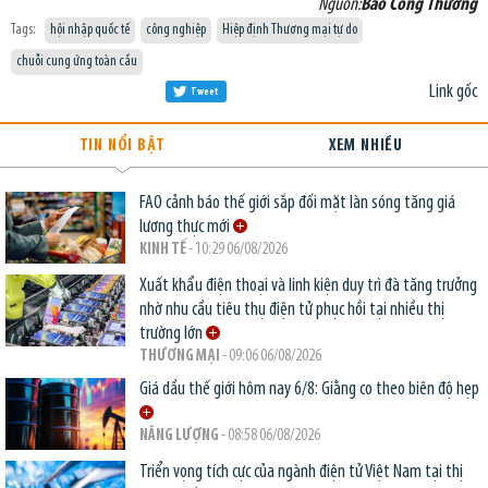
Nguồn:
Báo Công Thương
Tags:
hội nhập quốc tế
công nghiệp
Hiệp định Thương mại tự do
chuỗi cung ứng toàn cầu
Link gốc
Tweet
TIN NỔI BẬT
XEM NHIỀU
FAO cảnh báo thế giới sắp đối mặt làn sóng tăng giá
lương thực mới
KINH TẾ
- 10:29 06/08/2026
Xuất khẩu điện thoại và linh kiện duy trì đà tăng trưởng
nhờ nhu cầu tiêu thụ điện tử phục hồi tại nhiều thị
trường lớn
THƯƠNG MẠI
- 09:06 06/08/2026
Giá dầu thế giới hôm nay 6/8: Giằng co theo biên độ hẹp
NĂNG LƯỢNG
- 08:58 06/08/2026
Triển vọng tích cực của ngành điện tử Việt Nam tại thị