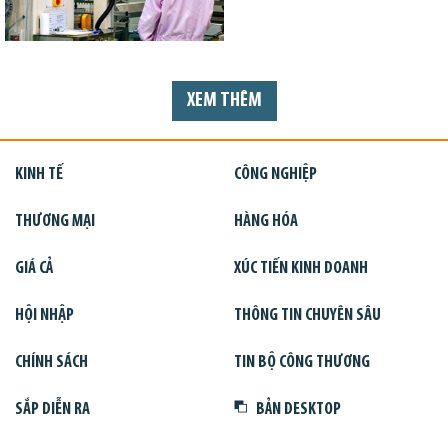
XEM THÊM
KINH TẾ
CÔNG NGHIỆP
THƯƠNG MẠI
HÀNG HÓA
GIÁ CẢ
XÚC TIẾN KINH DOANH
HỘI NHẬP
THÔNG TIN CHUYÊN SÂU
CHÍNH SÁCH
TIN BỘ CÔNG THƯƠNG
SẮP DIỄN RA
BẢN DESKTOP