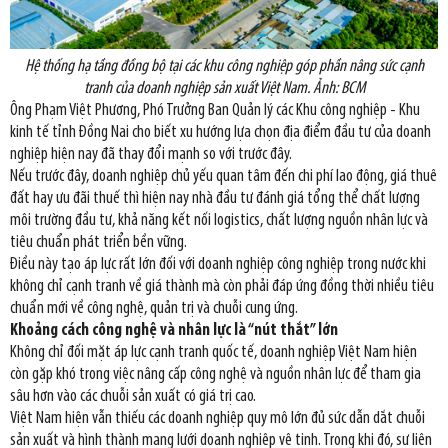
Hệ thống hạ tầng đồng bộ tại các khu công nghiệp góp phần nâng sức cạnh
tranh của doanh nghiệp sản xuất Việt Nam. Ảnh: BCM
Ông Phạm Việt Phương, Phó Trưởng Ban Quản lý các Khu công nghiệp - Khu
kinh tế tỉnh Đồng Nai cho biết xu hướng lựa chọn địa điểm đầu tư của doanh
nghiệp hiện nay đã thay đổi mạnh so với trước đây.
Nếu trước đây, doanh nghiệp chủ yếu quan tâm đến chi phí lao động, giá thuê
đất hay ưu đãi thuế thì hiện nay nhà đầu tư đánh giá tổng thể chất lượng
môi trường đầu tư, khả năng kết nối logistics, chất lượng nguồn nhân lực và
tiêu chuẩn phát triển bền vững.
Điều này tạo áp lực rất lớn đối với doanh nghiệp công nghiệp trong nước khi
không chỉ cạnh tranh về giá thành mà còn phải đáp ứng đồng thời nhiều tiêu
chuẩn mới về công nghệ, quản trị và chuỗi cung ứng.
Khoảng cách công nghệ và nhân lực là “nút thắt” lớn
Không chỉ đối mặt áp lực cạnh tranh quốc tế, doanh nghiệp Việt Nam hiện
còn gặp khó trong việc nâng cấp công nghệ và nguồn nhân lực để tham gia
sâu hơn vào các chuỗi sản xuất có giá trị cao.
Việt Nam hiện vẫn thiếu các doanh nghiệp quy mô lớn đủ sức dẫn dắt chuỗi
sản xuất và hình thành mạng lưới doanh nghiệp vệ tinh. Trong khi đó, sự liên