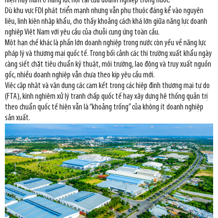
hiện nay nằm ở năng lực nội tại của doanh nghiệp trong nước.
Dù khu vực FDI phát triển mạnh nhưng vẫn phụ thuộc đáng kể vào nguyên
liệu, linh kiện nhập khẩu, cho thấy khoảng cách khá lớn giữa năng lực doanh
nghiệp Việt Nam với yêu cầu của chuỗi cung ứng toàn cầu.
Một hạn chế khác là phần lớn doanh nghiệp trong nước còn yếu về năng lực
pháp lý và thương mại quốc tế. Trong bối cảnh các thị trường xuất khẩu ngày
càng siết chặt tiêu chuẩn kỹ thuật, môi trường, lao động và truy xuất nguồn
gốc, nhiều doanh nghiệp vẫn chưa theo kịp yêu cầu mới.
Việc cập nhật và vận dụng các cam kết trong các hiệp định thương mại tự do
(FTA), kinh nghiệm xử lý tranh chấp quốc tế hay xây dựng hệ thống quản trị
theo chuẩn quốc tế hiện vẫn là “khoảng trống” của không ít doanh nghiệp
sản xuất.