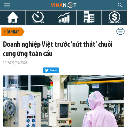
TRANG CHỦ
TIN GIỜ CHÓT
THỊ TRƯỜNG
DỰ ÁN
CHỨNG KHOÁN
HỘI NHẬP
Doanh nghiệp Việt trước 'nút thắt' chuỗi
cung ứng toàn cầu
10:24 21/05/2026
Tweet