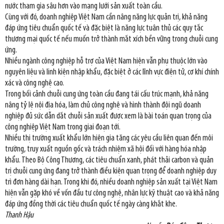
nước tham gia sâu hơn vào mạng lưới sản xuất toàn cầu.
Cùng với đó, doanh nghiệp Việt Nam cần nâng năng lực quản trị, khả năng
đáp ứng tiêu chuẩn quốc tế và đặc biệt là năng lực tuân thủ các quy tắc
thương mại quốc tế nếu muốn trở thành mắt xích bền vững trong chuỗi cung
ứng.
Nhiều ngành công nghiệp hỗ trợ của Việt Nam hiện vẫn phụ thuộc lớn vào
nguyên liệu và linh kiện nhập khẩu, đặc biệt ở các lĩnh vực điện tử, cơ khí chính
xác và công nghệ cao.
Trong bối cảnh chuỗi cung ứng toàn cầu đang tái cấu trúc mạnh, khả năng
nâng tỷ lệ nội địa hóa, làm chủ công nghệ và hình thành đội ngũ doanh
nghiệp đủ sức dẫn dắt chuỗi sản xuất được xem là bài toán quan trọng của
công nghiệp Việt Nam trong giai đoạn tới.
Nhiều thị trường xuất khẩu lớn hiện gia tăng các yêu cầu liên quan đến môi
trường, truy xuất nguồn gốc và trách nhiệm xã hội đối với hàng hóa nhập
khẩu. Theo Bộ Công Thương, các tiêu chuẩn xanh, phát thải carbon và quản
trị chuỗi cung ứng đang trở thành điều kiện quan trọng để doanh nghiệp duy
trì đơn hàng dài hạn. Trong khi đó, nhiều doanh nghiệp sản xuất tại Việt Nam
hiện vẫn gặp khó về vốn đầu tư công nghệ, nhân lực kỹ thuật cao và khả năng
đáp ứng đồng thời các tiêu chuẩn quốc tế ngày càng khắt khe.
Thanh Hậu