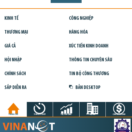
KINH TẾ
CÔNG NGHIỆP
THƯƠNG MẠI
HÀNG HÓA
GIÁ CẢ
XÚC TIẾN KINH DOANH
HỘI NHẬP
THÔNG TIN CHUYÊN SÂU
CHÍNH SÁCH
TIN BỘ CÔNG THƯƠNG
SẮP DIỄN RA
BẢN DESKTOP
TRANG CHỦ
TIN GIỜ CHÓT
THỊ TRƯỜNG
DỰ ÁN
CHỨNG KHOÁN