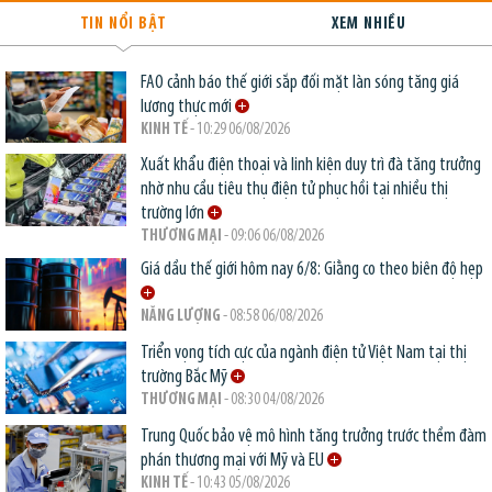
TIN NỔI BẬT
XEM NHIỀU
FAO cảnh báo thế giới sắp đối mặt làn sóng tăng giá
lương thực mới
KINH TẾ
- 10:29 06/08/2026
Xuất khẩu điện thoại và linh kiện duy trì đà tăng trưởng
nhờ nhu cầu tiêu thụ điện tử phục hồi tại nhiều thị
trường lớn
THƯƠNG MẠI
- 09:06 06/08/2026
Giá dầu thế giới hôm nay 6/8: Giằng co theo biên độ hẹp
NĂNG LƯỢNG
- 08:58 06/08/2026
Triển vọng tích cực của ngành điện tử Việt Nam tại thị
trường Bắc Mỹ
THƯƠNG MẠI
- 08:30 04/08/2026
Trung Quốc bảo vệ mô hình tăng trưởng trước thềm đàm
phán thương mại với Mỹ và EU
KINH TẾ
- 10:43 05/08/2026