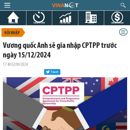
TRANG CHỦ
TIN GIỜ CHÓT
THỊ TRƯỜNG
DỰ ÁN
CHỨNG KHOÁN
HỘI NHẬP
Vương quốc Anh sẽ gia nhập CPTPP trước
ngày 15/12/2024
17:40 02/09/2024
Tweet