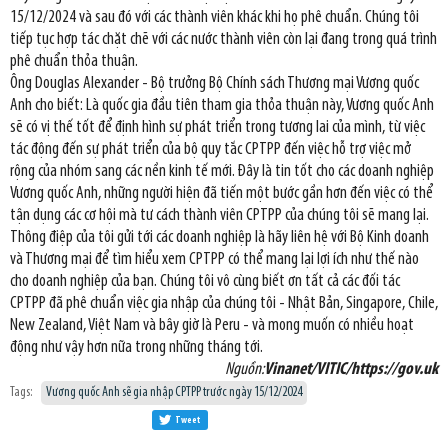
15/12/2024 và sau đó với các thành viên khác khi họ phê chuẩn. Chúng tôi
tiếp tục hợp tác chặt chẽ với các nước thành viên còn lại đang trong quá trình
phê chuẩn thỏa thuận.
Ông Douglas Alexander - Bộ trưởng Bộ Chính sách Thương mại Vương quốc
Anh cho biết: Là quốc gia đầu tiên tham gia thỏa thuận này, Vương quốc Anh
sẽ có vị thế tốt để định hình sự phát triển trong tương lai của mình, từ việc
tác động đến sự phát triển của bộ quy tắc CPTPP đến việc hỗ trợ việc mở
rộng của nhóm sang các nền kinh tế mới. Đây là tin tốt cho các doanh nghiệp
Vương quốc Anh, những người hiện đã tiến một bước gần hơn đến việc có thể
tận dụng các cơ hội mà tư cách thành viên CPTPP của chúng tôi sẽ mang lại.
Thông điệp của tôi gửi tới các doanh nghiệp là hãy liên hệ với Bộ Kinh doanh
và Thương mại để tìm hiểu xem CPTPP có thể mang lại lợi ích như thế nào
cho doanh nghiệp của bạn. Chúng tôi vô cùng biết ơn tất cả các đối tác
CPTPP đã phê chuẩn việc gia nhập của chúng tôi - Nhật Bản, Singapore, Chile,
New Zealand, Việt Nam và bây giờ là Peru - và mong muốn có nhiều hoạt
động như vậy hơn nữa trong những tháng tới.
Nguồn:
Vinanet/VITIC/https://gov.uk
Tags:
Vương quốc Anh sẽ gia nhập CPTPP trước ngày 15/12/2024
Tweet