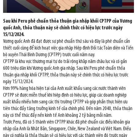
Sau khi Peru phê chuẩn thỏa thuận gia nhập khối CPTPP của Vương
quốc Anh, thỏa thuận này sẽ chính thức có hiệu lực trước ngày
15/12/2024.
Vương quốc Anh đã đạt được sự phê chuẩn thứ sáu và đây là phê chuẩn cần
thiết cuối cùng để kích hoạt việc gia nhập Hiệp định Đối tác Toàn diện và Tiến
bộ xuyên Thái Bình Dương (CPTPP) trước cuối năm nay.
CPTPP là khu vực thương mại tự do trải rộng khắp năm châu lục và có gần
600 triệu dân khi Vương quốc Anh gia nhập. Sau khi Peru phê chuẩn thỏa
thuận gia nhập khối CPTPP, thỏa thuận này sẽ chính thức có hiệu lực trước
ngày 15/12/2024.
Hơn 99% hàng hóa hiện tại của Anh xuất khẩu sang các nước thành viên
CPTPP sẽ được miễn thuế khi hiệp định có hiệu lực, giúp các doanh nghiệp
xuất khẩu nhiều hơn sang các thị trường CPTPP và góp phần thực hiện ưu
tiên thúc đẩy tăng trưởng kinh tế của chính phủ. Đến năm 2040, thỏa thuận
này có thể thúc đẩy nền kinh tế Anh khoảng 2 tỷ bảng mỗi năm.
Trước Peru, đã có 5 thành viên CPTPP khác đã phê chuẩn các điều khoản gia
nhập của Anh là Nhật Bản, Singapore, Chile, New Zealand và Việt Nam. Điều
này có nghĩa là thỏa thuận sẽ có hiệu lực với các thành viên đó trước ngày