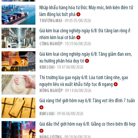
Nhập khẩu hàng hóa từ Đức: Máy móc, linh kiện điện tử
làm động lực bứt phá
THƯƠNG MẠI
- 09:05 05/08/2026
Giá kim loại công nghiệp ngày 6/8: Đà tăng lan rộng ở
nhóm kim loại cơ bản
CÔNG NGHIỆP
- 10:59 06/08/2026
Giá kim loại công nghiệp ngày 6/8: Tăng giảm đan xen,
xu hướng phân hóa duy trì
KIM LOẠI
- 10:47 06/08/2026
Thị trường lúa gạo ngày 6/8: Lúa tươi tăng nhẹ, gạo
nguyên liệu và xuất khẩu tiếp tục đi ngang
NÔNG NGHIỆP
- 09:14 06/08/2026
Giá vàng thế giới hôm nay 6/8: Tăng vọt lên đỉnh 7 tuần
KIM LOẠI
- 09:06 06/08/2026
Giá dầu thế giới hôm nay 6/8: Giằng co theo biên độ hẹp
NĂNG LƯỢNG
- 08:58 06/08/2026