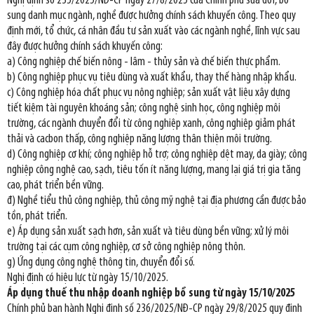
Nghị định số 235/2025/NĐ-CP ngày 27/8/2025 của Chính phủ sửa đổi, bổ
sung danh mục ngành, nghề được hưởng chính sách khuyến công. Theo quy
định mới, tổ chức, cá nhân đầu tư sản xuất vào các ngành nghề, lĩnh vực sau
đây được hưởng chính sách khuyến công:
a) Công nghiệp chế biến nông - lâm - thủy sản và chế biến thực phẩm.
b) Công nghiệp phục vụ tiêu dùng và xuất khẩu, thay thế hàng nhập khẩu.
c) Công nghiệp hóa chất phục vụ nông nghiệp; sản xuất vật liệu xây dựng
tiết kiệm tài nguyên khoáng sản; công nghệ sinh học, công nghiệp môi
trường, các ngành chuyển đổi từ công nghiệp xanh, công nghiệp giảm phát
thải và cacbon thấp, công nghiệp năng lượng thân thiện môi trường.
d) Công nghiệp cơ khí; công nghiệp hỗ trợ; công nghiệp dệt may, da giày; công
nghiệp công nghệ cao, sạch, tiêu tốn ít năng lượng, mang lại giá trị gia tăng
cao, phát triển bền vững.
đ) Nghề tiểu thủ công nghiệp, thủ công mỹ nghệ tại địa phương cần được bảo
tồn, phát triển.
e) Áp dụng sản xuất sạch hơn, sản xuất và tiêu dùng bền vững; xử lý môi
trường tại các cụm công nghiệp, cơ sở công nghiệp nông thôn.
g) Ứng dụng công nghệ thông tin, chuyển đổi số.
Nghị định có hiệu lực từ ngày 15/10/2025.
Áp dụng thuế thu nhập doanh nghiệp bổ sung từ ngày 15/10/2025
Chính phủ ban hành Nghị định số 236/2025/NĐ-CP ngày 29/8/2025 quy định