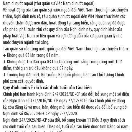
Nam đi nước ngoài (tàu quân sự Việt Nam đi nước ngoài).
Về hoạt động của tàu quân sự nước ngoài đến Việt Nam thực hiện các chuyến
thăm, Nghị định nêu rõ, tàu quân sự nước ngoài đến Việt Nam thực hiện các
chuyến thăm được neo đậu, hoạt động tại cảng biển, cảng quân sự đã được
cấp phép; phải tuân thủ các quy định của Nghị định này, quy định khác của
pháp luật Việt Nam có liên quan và sự hướng dẫn của cơ quan quản lý nhà
nước chuyên ngành tại cảng.
Tàu quân sự của cùng một quốc gia đến Việt Nam thực hiện các chuyến thăm:
+ Không quá 03 lần trong 01 năm.
+ Không được trú đậu quá 03 tàu tại cùng một cảng trong cùng một thời
điểm, thời gian trú đậu không quá 07 ngày.
+ Trường hợp đặc biệt, Bộ trưởng Bộ Quốc phòng báo cáo Thủ tướng Chính
phủ xem xét, quyết định.
Quy định mới về cách xác định tuổi của tàu biển
Chính phủ ban hành Nghị định 247/2025/NĐ-CP sửa đổi, bổ sung một số điều
của Nghị định số 171/2016/NĐ-CP ngày 27/12/2016 của Chính phủ về đăng
ký, xóa đăng ký và mua, bán, đóng mới tàu biển đã được sửa đổi, bổ sung bởi
Nghị định số 86/2020/NĐ-CP ngày 23/7/2020.
Nghị định 247/2025/NĐ-CP sửa đổi, bổ sung khoản 11 Điều 3 quy định cách
xác định tuổi của tàu biển. Theo đó, tuổi của tàu biển được tính bằng số năm