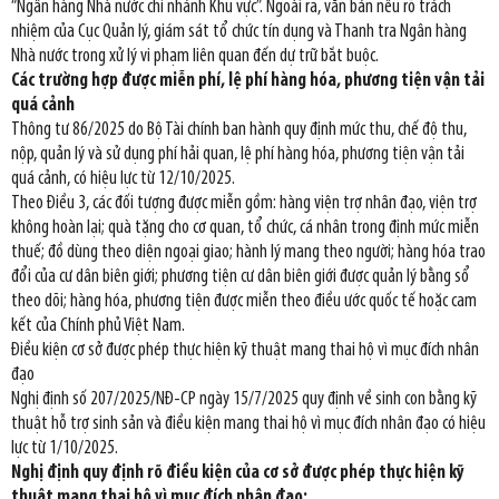
“Ngân hàng Nhà nước chi nhánh Khu vực”. Ngoài ra, văn bản nêu rõ trách
nhiệm của Cục Quản lý, giám sát tổ chức tín dụng và Thanh tra Ngân hàng
Nhà nước trong xử lý vi phạm liên quan đến dự trữ bắt buộc.
Các trường hợp được miễn phí, lệ phí hàng hóa, phương tiện vận tải
quá cảnh
Thông tư 86/2025 do Bộ Tài chính ban hành quy định mức thu, chế độ thu,
nộp, quản lý và sử dụng phí hải quan, lệ phí hàng hóa, phương tiện vận tải
quá cảnh, có hiệu lực từ 12/10/2025.
Theo Điều 3, các đối tượng được miễn gồm: hàng viện trợ nhân đạo, viện trợ
không hoàn lại; quà tặng cho cơ quan, tổ chức, cá nhân trong định mức miễn
thuế; đồ dùng theo diện ngoại giao; hành lý mang theo người; hàng hóa trao
đổi của cư dân biên giới; phương tiện cư dân biên giới được quản lý bằng sổ
theo dõi; hàng hóa, phương tiện được miễn theo điều ước quốc tế hoặc cam
kết của Chính phủ Việt Nam.
Điều kiện cơ sở được phép thực hiện kỹ thuật mang thai hộ vì mục đích nhân
đạo
Nghị định số 207/2025/NĐ-CP ngày 15/7/2025 quy định về sinh con bằng kỹ
thuật hỗ trợ sinh sản và điều kiện mang thai hộ vì mục đích nhân đạo có hiệu
lực từ 1/10/2025.
Nghị định quy định rõ điều kiện của cơ sở được phép thực hiện kỹ
thuật mang thai hộ vì mục đích nhân đạo: