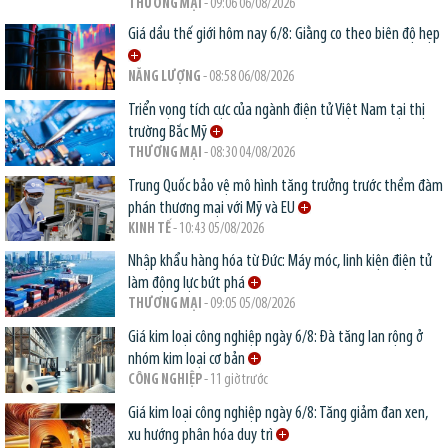
THƯƠNG MẠI
- 09:06 06/08/2026
Giá dầu thế giới hôm nay 6/8: Giằng co theo biên độ hẹp
NĂNG LƯỢNG
- 08:58 06/08/2026
Triển vọng tích cực của ngành điện tử Việt Nam tại thị
trường Bắc Mỹ
THƯƠNG MẠI
- 08:30 04/08/2026
Trung Quốc bảo vệ mô hình tăng trưởng trước thềm đàm
phán thương mại với Mỹ và EU
KINH TẾ
- 10:43 05/08/2026
Nhập khẩu hàng hóa từ Đức: Máy móc, linh kiện điện tử
làm động lực bứt phá
THƯƠNG MẠI
- 09:05 05/08/2026
Giá kim loại công nghiệp ngày 6/8: Đà tăng lan rộng ở
nhóm kim loại cơ bản
CÔNG NGHIỆP
- 11 giờ trước
Giá kim loại công nghiệp ngày 6/8: Tăng giảm đan xen,
xu hướng phân hóa duy trì