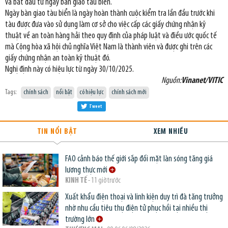
và bắt đầu từ ngày bàn giao tàu biển.
Ngày bàn giao tàu biển là ngày hoàn thành cuộc kiểm tra lần đầu trước khi
tàu được đưa vào sử dụng làm cơ sở cho việc cấp các giấy chứng nhận kỹ
thuật về an toàn hàng hải theo quy định của pháp luật và điều ước quốc tế
mà Cộng hòa xã hội chủ nghĩa Việt Nam là thành viên và được ghi trên các
giấy chứng nhận an toàn kỹ thuật đó.
Nghị định này có hiệu lực từ ngày 30/10/2025.
Nguồn:
Vinanet/VITIC
Tags:
chính sách
nổi bật
có hiệu lực
chính sách mới
Tweet
TIN NỔI BẬT
XEM NHIỀU
FAO cảnh báo thế giới sắp đối mặt làn sóng tăng giá
lương thực mới
KINH TẾ
- 11 giờ trước
Xuất khẩu điện thoại và linh kiện duy trì đà tăng trưởng
nhờ nhu cầu tiêu thụ điện tử phục hồi tại nhiều thị
trường lớn