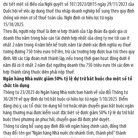
chi tiết một số điều của Nghị quyết số 107/2023/QH15 ngày 29/11/2023 của
Quốc hội về việc áp dụng thuế thu nhập doanh nghiệp bổ sung theo quy định
chống xói mòn cơ sở thuế toàn cầu. Nghị định có hiệu lực từ ngày
15/10/2025.
Theo đó, người nộp thuế là đơn vị hợp thành của tập đoàn đa quốc gia có
doanh thu năm trong báo cáo tài chính hợp nhất của công ty mẹ tối cao ít
nhất 2 năm trong 4 năm liền kề trước năm tài chính xác định nghĩa vụ thuế
tương đương 750 triệu euro trở lên, trừ các trường hợp được loại trừ theo quy
định. Với các tập đoàn mới thành lập, nếu trong thời gian hoạt động dưới 4
năm đã có ít nhất 2 năm đạt ngưỡng doanh thu 750 triệu euro thì các đơn vị
hợp thành cũng thuộc diện phải nộp thuế.
Ngân hàng Nhà nước giảm 50% tỷ lệ dự trữ bắt buộc cho một số tổ
chức tín dụng
Thông tư 23/2025 do Ngân hàng Nhà nước ban hành về sửa đổi Thông tư
30/2019 về quy định dự trữ bắt buộc có hiệu lực từ ngày 1/10/2025. Điểm
đáng chú ý, các tổ chức tín dụng hỗ trợ hoặc nhận chuyển giao bắt buộc ngân
hàng thương mại được kiểm soát đặc biệt sẽ được giảm 50% tỷ lệ dự trữ bắt
buộc theo phương án phục hồi, chuyển giao đã được phê duyệt.
Thông tư cũng bổ sung quy định đối với ngân hàng chính sách, đồng thời
thay đổi tên gọi “Ngân hàng Nhà nước chi nhánh tỉnh, thành phố” thành