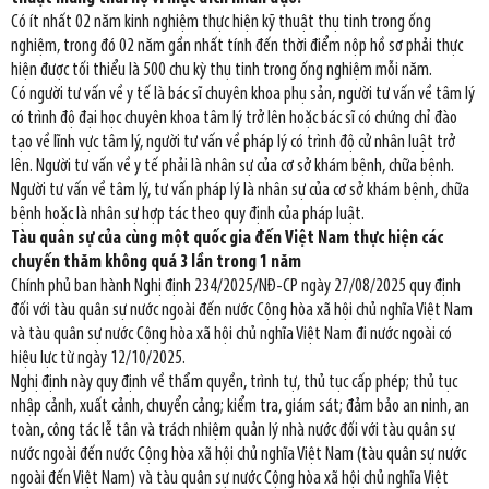
Có ít nhất 02 năm kinh nghiệm thực hiện kỹ thuật thụ tinh trong ống
nghiệm, trong đó 02 năm gần nhất tính đến thời điểm nộp hồ sơ phải thực
hiện được tối thiểu là 500 chu kỳ thụ tinh trong ống nghiệm mỗi năm.
Có người tư vấn về y tế là bác sĩ chuyên khoa phụ sản, người tư vấn về tâm lý
có trình độ đại học chuyên khoa tâm lý trở lên hoặc bác sĩ có chứng chỉ đào
tạo về lĩnh vực tâm lý, người tư vấn về pháp lý có trình độ cử nhân luật trở
lên. Người tư vấn về y tế phải là nhân sự của cơ sở khám bệnh, chữa bệnh.
Người tư vấn về tâm lý, tư vấn pháp lý là nhân sự của cơ sở khám bệnh, chữa
bệnh hoặc là nhân sự hợp tác theo quy định của pháp luật.
Tàu quân sự của cùng một quốc gia đến Việt Nam thực hiện các
chuyến thăm không quá 3 lần trong 1 năm
Chính phủ ban hành Nghị định 234/2025/NĐ-CP ngày 27/08/2025 quy định
đối với tàu quân sự nước ngoài đến nước Cộng hòa xã hội chủ nghĩa Việt Nam
và tàu quân sự nước Cộng hòa xã hội chủ nghĩa Việt Nam đi nước ngoài có
hiệu lực từ ngày 12/10/2025.
Nghị định này quy định về thẩm quyền, trình tự, thủ tục cấp phép; thủ tục
nhập cảnh, xuất cảnh, chuyển cảng; kiểm tra, giám sát; đảm bảo an ninh, an
toàn, công tác lễ tân và trách nhiệm quản lý nhà nước đối với tàu quân sự
nước ngoài đến nước Cộng hòa xã hội chủ nghĩa Việt Nam (tàu quân sự nước
ngoài đến Việt Nam) và tàu quân sự nước Cộng hòa xã hội chủ nghĩa Việt