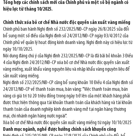
Tổng hợp các chính sách mới của Chính phủ và một số bộ ngành có
hiệu lực từ tháng 10/2025.
Chính thức xóa bỏ cơ chế Nhà nước độc quyền sản xuất vàng miếng
Chính phủ ban hành Nghị định số 232/2025/NĐ-CP ngày 26/8/2025 sửa đổi
bổ sung một số điều của Nghị định số 24/2012/NĐ-CP ngày 03/4/2012 của
Chính phủ về quản lý hoạt động kinh doanh vàng. Nghị định này có hiệu lực từ
ngày 10/10/2025.
Nội dung đáng chú ý của Nghị định 232/2025/NĐ-CP là đã bãi bỏ khoản 3 Điều
4 của Nghị định 24/2012/NĐ-CP xóa bỏ cơ chế Nhà nước độc quyền sản xuất
vàng miếng, xuất khẩu vàng nguyên liệu và nhập khẩu vàng nguyên liệu để
sản xuất vàng miếng.
Nghị định số 232/2025/NĐ-CP cũng bổ sung khoản 10 Điều 4 của Nghị định số
24/2012/NĐ-CP về thanh toán mua, bán vàng: "Việc thanh toán mua, bán
vàng có giá trị từ 20 triệu đồng trong ngày trở lên của một khách hàng phải
được thực hiện thông qua tài khoản thanh toán của khách hàng và tài khoản
thanh toán của doanh nghiệp kinh doanh vàng mở tại ngân hàng thương
mại, chi nhánh ngân hàng nước ngoài".
Xóa bỏ cơ chế Nhà nước độc quyền sản xuất vàng miếng từ ngày 10/10/2025
Danh mục ngành, nghề được hưởng chính sách khuyến công