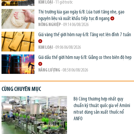
KIM LOẠI
- 11 giờ trước
Thị trường lúa gạo ngày 6/8: Lúa tươi tăng nhẹ, gạo
nguyên liệu và xuất khẩu tiếp tục đi ngang
NÔNG NGHIỆP
- 09:14 06/08/2026
Giá vàng thế giới hôm nay 6/8: Tăng vọt lên đỉnh 7 tuần
KIM LOẠI
- 09:06 06/08/2026
Giá dầu thế giới hôm nay 6/8: Giằng co theo biên độ hẹp
NĂNG LƯỢNG
- 08:58 06/08/2026
CÙNG CHUYÊN MỤC
Bộ Công thương hợp nhất quy
chuẩn kỹ thuật quốc gia về Amôni
nitrat dùng sản xuất thuốc nổ
ANFO