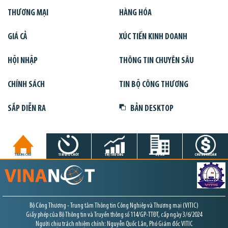
THƯƠNG MẠI
HÀNG HÓA
GIÁ CẢ
XÚC TIẾN KINH DOANH
HỘI NHẬP
THÔNG TIN CHUYÊN SÂU
CHÍNH SÁCH
TIN BỘ CÔNG THƯƠNG
SẮP DIỄN RA
BẢN DESKTOP
TRANG CHỦ
TIN GIỜ CHÓT
THỊ TRƯỜNG
DỰ ÁN
CHỨNG KHOÁN
Bộ Công Thương - Trung tâm Thông tin Công Nghiệp và Thương mại (VITIC)
Giấy phép của Bộ Thông tin và Truyền thông số 114/GP-TTĐT, cấp ngày 3/6/2024
Người chịu trách nhiệm chính: Nguyễn Quốc Lân, Phó Giám đốc VITIC