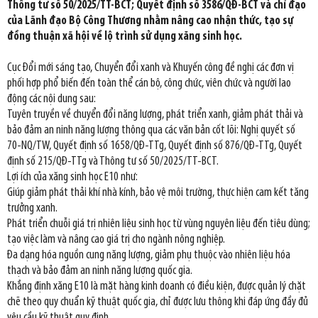
Thông tư số 50/2025/TT-BCT; Quyết định số 3586/QĐ-BCT và chỉ đạo
của Lãnh đạo Bộ Công Thương nhằm nâng cao nhận thức, tạo sự
đồng thuận xã hội về lộ trình sử dụng xăng sinh học.
Cục Đổi mới sáng tạo, Chuyển đổi xanh và Khuyến công đề nghị các đơn vị
phối hợp phổ biến đến toàn thể cán bộ, công chức, viên chức và người lao
động các nội dung sau:
Tuyên truyền về chuyển đổi năng lượng, phát triển xanh, giảm phát thải và
bảo đảm an ninh năng lượng thông qua các văn bản cốt lõi: Nghị quyết số
70-NQ/TW, Quyết định số 1658/QĐ-TTg, Quyết định số 876/QĐ-TTg, Quyết
định số 215/QĐ-TTg và Thông tư số 50/2025/TT-BCT.
Lợi ích của xăng sinh học E10 như:
Giúp giảm phát thải khí nhà kính, bảo vệ môi trường, thực hiện cam kết tăng
trưởng xanh.
Phát triển chuỗi giá trị nhiên liệu sinh học từ vùng nguyên liệu đến tiêu dùng;
tạo việc làm và nâng cao giá trị cho ngành nông nghiệp.
Đa dạng hóa nguồn cung năng lượng, giảm phụ thuộc vào nhiên liệu hóa
thạch và bảo đảm an ninh năng lượng quốc gia.
Khẳng định xăng E10 là mặt hàng kinh doanh có điều kiện, được quản lý chặt
chẽ theo quy chuẩn kỹ thuật quốc gia, chỉ được lưu thông khi đáp ứng đầy đủ
yêu cầu kỹ thuật quy định.