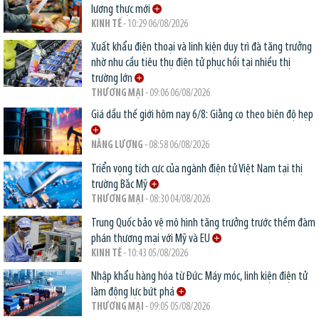
lương thực mới
KINH TẾ
- 10:29 06/08/2026
Xuất khẩu điện thoại và linh kiện duy trì đà tăng trưởng
nhờ nhu cầu tiêu thụ điện tử phục hồi tại nhiều thị
trường lớn
THƯƠNG MẠI
- 09:06 06/08/2026
Giá dầu thế giới hôm nay 6/8: Giằng co theo biên độ hẹp
NĂNG LƯỢNG
- 08:58 06/08/2026
Triển vọng tích cực của ngành điện tử Việt Nam tại thị
trường Bắc Mỹ
THƯƠNG MẠI
- 08:30 04/08/2026
Trung Quốc bảo vệ mô hình tăng trưởng trước thềm đàm
phán thương mại với Mỹ và EU
KINH TẾ
- 10:43 05/08/2026
Nhập khẩu hàng hóa từ Đức: Máy móc, linh kiện điện tử
làm động lực bứt phá
THƯƠNG MẠI
- 09:05 05/08/2026