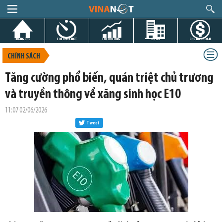
TRANG CHỦ
TIN GIỜ CHÓT
THỊ TRƯỜNG
DỰ ÁN
CHỨNG KHOÁN
CHÍNH SÁCH
Tăng cường phổ biến, quán triệt chủ trương
và truyền thông về xăng sinh học E10
11:07 02/06/2026
Tweet