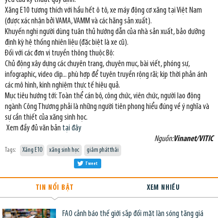
Xăng E10 tương thích với hầu hết ô tô, xe máy động cơ xăng tại Việt Nam
(được xác nhận bởi VAMA, VAMM và các hãng sản xuất).
Khuyến nghị người dùng tuân thủ hướng dẫn của nhà sản xuất, bảo dưỡng
định kỳ hệ thống nhiên liệu (đặc biệt là xe cũ).
Đối với các đơn vị truyền thông thuộc Bộ:
Chủ động xây dựng các chuyên trang, chuyên mục, bài viết, phóng sự,
infographic, video clip... phù hợp để tuyên truyền rộng rãi; kịp thời phản ánh
các mô hình, kinh nghiệm thực tế hiệu quả.
Mục tiêu hướng tới: Toàn thể cán bộ, công chức, viên chức, người lao động
ngành Công Thương phải là những người tiên phong hiểu đúng về ý nghĩa và
sự cần thiết của xăng sinh học.
Xem đầy đủ văn bản
tại đây
Nguồn:
Vinanet/VITIC
Tags:
Xăng E10
xăng sinh học
giảm phát thải
Tweet
TIN NỔI BẬT
XEM NHIỀU
FAO cảnh báo thế giới sắp đối mặt làn sóng tăng giá