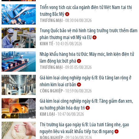
Triển vọng tích cực của ngành điện tử Việt Nam tại thị
trường Bắc Mỹ
THƯƠNG MẠI
- 08:30 04/08/2026
Trung Quốc bảo vệ mô hình tăng trưởng trước thềm đàm
phán thương mại với Mỹ và EU
KINH TẾ
- 10:43 05/08/2026
Nhập khẩu hàng hóa từ Đức: Máy móc, linh kiện điện tử
làm động lực bứt phá
THƯƠNG MẠI
- 09:05 05/08/2026
Giá kim loại công nghiệp ngày 6/8: Đà tăng lan rộng ở
nhóm kim loại cơ bản
CÔNG NGHIỆP
- 10:59 06/08/2026
Giá kim loại công nghiệp ngày 6/8: Tăng giảm đan xen,
xu hướng phân hóa duy trì
KIM LOẠI
- 10:47 06/08/2026
Thị trường lúa gạo ngày 6/8: Lúa tươi tăng nhẹ, gạo
nguyên liệu và xuất khẩu tiếp tục đi ngang
NÔNG NGHIỆP
- 09:14 06/08/2026