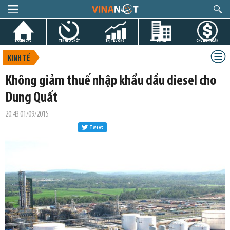
TRANG CHỦ
TIN GIỜ CHÓT
THỊ TRƯỜNG
DỰ ÁN
CHỨNG KHOÁN
KINH TẾ
Không giảm thuế nhập khẩu dầu diesel cho
Dung Quất
20:43 01/09/2015
Tweet