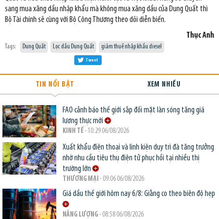
sang mua xăng dầu nhập khẩu mà không mua xăng dầu của Dung Quất thì
Bộ Tài chính sẽ cùng với Bộ Công Thương theo dõi diễn biến.
Thục Anh
Tags:
Dung Quất
Lọc dầu Dung Quất
giảm thuế nhập khẩu diesel
Tweet
TIN NỔI BẬT
XEM NHIỀU
FAO cảnh báo thế giới sắp đối mặt làn sóng tăng giá
lương thực mới
KINH TẾ
- 10:29 06/08/2026
Xuất khẩu điện thoại và linh kiện duy trì đà tăng trưởng
nhờ nhu cầu tiêu thụ điện tử phục hồi tại nhiều thị
trường lớn
THƯƠNG MẠI
- 09:06 06/08/2026
Giá dầu thế giới hôm nay 6/8: Giằng co theo biên độ hẹp
NĂNG LƯỢNG
- 08:58 06/08/2026