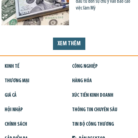
đầu tư dồn sự chú ý vào báo cáo
việc làm Mỹ
XEM THÊM
KINH TẾ
CÔNG NGHIỆP
THƯƠNG MẠI
HÀNG HÓA
GIÁ CẢ
XÚC TIẾN KINH DOANH
HỘI NHẬP
THÔNG TIN CHUYÊN SÂU
CHÍNH SÁCH
TIN BỘ CÔNG THƯƠNG