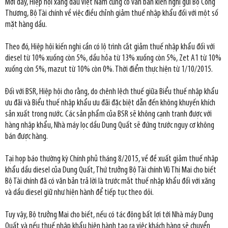
Mới đây, Hiệp hội xăng dầu Việt Nam cũng có văn bản kiến nghị gửi Bộ Công
Thương, Bộ Tài chính về việc điều chỉnh giảm thuế nhập khẩu đối với một số
mặt hàng dầu.
Theo đó, Hiệp hội kiến nghị cần có lộ trình cắt giảm thuế nhập khẩu đối với
diesel từ 10% xuống còn 5%, dầu hỏa từ 13% xuống còn 5%, Zet A1 từ 10%
xuống còn 5%, mazut từ 10% còn 0%. Thời điểm thực hiện từ 1/10/2015.
Đối với BSR, Hiệp hội cho rằng, do chênh lệch thuế giữa Biểu thuế nhập khẩu
ưu đãi và Biểu thuế nhập khẩu ưu đãi đặc biệt dẫn đến không khuyến khích
sản xuất trong nước. Các sản phẩm của BSR sẽ không cạnh tranh được với
hàng nhập khẩu, Nhà máy lọc dầu Dung Quất sẽ đứng trước nguy cơ không
bán được hàng.
Tại họp báo thường kỳ Chính phủ tháng 8/2015, về đề xuất giảm thuế nhập
khẩu dầu diesel của Dung Quất, Thứ trưởng Bộ Tài chính Vũ Thị Mai cho biết
Bộ Tài chính đã có văn bản trả lời là trước mắt thuế nhập khẩu đối với xăng
và dầu diesel giữ như hiện hành để tiếp tục theo dõi.
Tuy vậy, Bộ trưởng Mai cho biết, nếu có tác động bất lợi tới Nhà máy Dung
Quất và nếu thuế nhập khẩu hiện hành tạo ra việc khách hàng sẽ chuyển