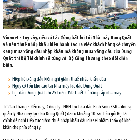
Vinanet - Tuy vậy, nếu có tác động bất lợi tới Nhà máy Dung Quất
và nếu thuế nhập khẩu hiện hành tạo ra việc khách hàng sẽ chuyển
sang mua xăng dầu nhập khẩu mà không mua xăng dầu của Dung
Quất thì Bộ Tài chính sẽ cùng với Bộ Công Thương theo dõi diễn
biến.
Hiệp hội xăng dầu kiến nghị giảm thuế nhập khẩu dầu
Nguy cơ tồn kho cao tại Nhà máy lọc dầu Dung Quất
Lọc dầu Dung Quất chi 25 triệu USD thiết kế nâng cấp nhà máy
Từ đầu tháng 5 đến nay, Công ty TNHH Lọc hóa dầu Bình Sơn (BSR - đơn vị
quản lý Nhà máy lọc dầu Dung Quất) đã có khoảng 10 văn bản gửi Bộ Tài
chính đề nghị tiếp tục giảm thuế nhập khẩu dầu diesel nhằm tháo gỡ khó
khăn cho phía công ty.