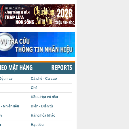
HEO MẶT HÀNG
REPORTS
Dệt may
Cà phê - Ca cao
Chè
Dầu - Hạt có dầu
- Nhiên liệu
Điện - Điện tử
ấy
Hàng hóa khác
u
Hạt tiêu