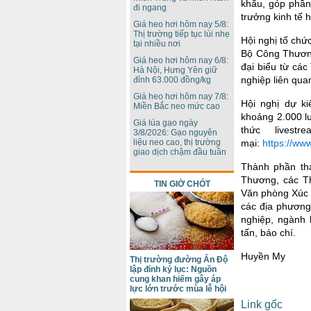
khẩu, góp phần
đi ngang
trưởng kinh tế h
Giá heo hơi hôm nay 5/8:
Thị trường tiếp tục lùi nhẹ
Hội nghị tổ chứ
tại nhiều nơi
Bộ Công Thương
Giá heo hơi hôm nay 6/8:
đại biểu từ cá
Hà Nội, Hưng Yên giữ
nghiệp liên qua
đỉnh 63.000 đồng/kg
Giá heo hơi hôm nay 7/8:
Hội nghị dự ki
Miền Bắc neo mức cao
khoảng 2.000 lư
Giá lúa gạo ngày
thức lives
3/8/2026: Gạo nguyên
mại:
https://ww
liệu neo cao, thị trường
giao dịch chậm đầu tuần
Thành phần th
Thương, các T
TIN GIỜ CHÓT
Văn phòng Xúc 
các địa phương
nghiệp, ngành 
tấn, báo chí.
Huyền My
Thị trường đường Ấn Độ
lập đỉnh kỷ lục: Nguồn
cung khan hiếm gây áp
lực lớn trước mùa lễ hội
Link gốc