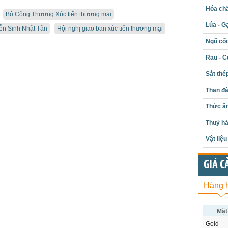
Hóa chấ
Bộ Công Thương Xúc tiến thương mại
Lúa - G
ễn Sinh Nhật Tân
Hội nghị giao ban xúc tiến thương mại
Ngũ cố
Rau - C
Sắt thé
Than đ
Thức ăn
Thuỷ hả
Vật liệ
GIÁ C
Hàng 
Mặt
Gold