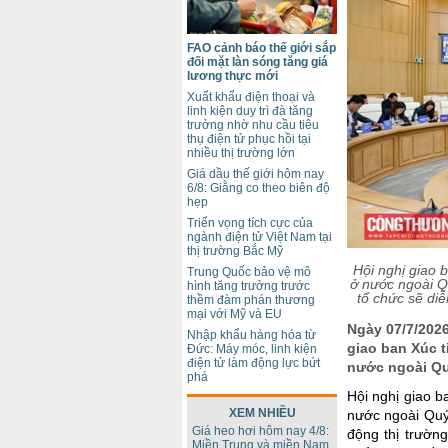
FAO cảnh báo thế giới sắp
đối mặt làn sóng tăng giá
lương thực mới
Xuất khẩu điện thoại và
linh kiện duy trì đà tăng
trưởng nhờ nhu cầu tiêu
thụ điện tử phục hồi tại
nhiều thị trường lớn
Giá dầu thế giới hôm nay
6/8: Giằng co theo biên độ
hẹp
Triển vọng tích cực của
ngành điện tử Việt Nam tại
thị trường Bắc Mỹ
Hội nghị giao 
Trung Quốc bảo vệ mô
ở nước ngoài Q
hình tăng trưởng trước
tổ chức sẽ di
thềm đàm phán thương
mại với Mỹ và EU
Ngày 07/7/2026
Nhập khẩu hàng hóa từ
giao ban Xúc 
Đức: Máy móc, linh kiện
điện tử làm động lực bứt
nước ngoài Quý
phá
Hội nghị giao 
XEM NHIỀU
nước ngoài Quý
Giá heo hơi hôm nay 4/8:
động thị trườn
Miền Trung và miền Nam