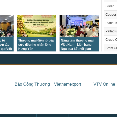
Silver
Copper
Platinu
Palladi
Crude O
 tổ
Thương mại điện tử tiếp
Nâng tầm thương mại
ợp tác
sức tiêu thụ nhãn lồng
Việt Nam - Liên bang
Brent Oi
tạo Việt
Hưng Yên
Nga qua kết nối giao
thương
Natural
Gasoli
London 
US Whe
THỊ 
Báo Công Thương
Vietnamexport
VTV Online
US Cor
Trong
US Soy
US Coff
Chỉ
US Sug