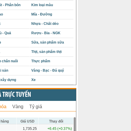
t - Phân bón
Kim loại màu
ạo
Mía - Đường
c
Nhựa - Chất dẻo
ủ - Quả
Rượu - Bia - NGK
p
Sữa, sản phẩm sữa
á
Thịt, sản phẩm thịt
 chăn nuôi
Thực phẩm
i sản
Vàng - Bạc - Đá quý
u xây dựng
Xe
Ả TRỰC TUYẾN
hóa
Vàng
Tỷ giá
 hàng
Giá USD
Thay đổi
1,735.25
+6.45 (+0.37%)