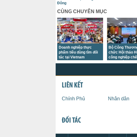
Đông
CÙNG CHUYÊN MỤC
Doanh nghiệp thực
Bộ Công Thương
phẩm tiêu dùng tìm đối
chức Hội thảo H
tác tại Vietnam
công nghiệp chế 
International Sourcing
Nam - Hà Lan
2026
LIÊN KẾT
Chính Phủ
Nhân dân
ĐỐI TÁC