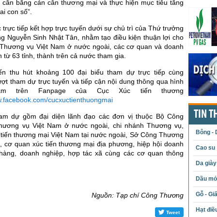
 cân bằng cán cân thương mại và thực hiện mục tiêu tăng
ai con số”.
c trực tiếp kết hợp trực tuyến dưới sự chủ trì của Thứ trưởng
 Nguyễn Sinh Nhật Tân, nhằm tạo điều kiện thuận lợi cho
c Thương vụ Việt Nam ở nước ngoài, các cơ quan và doanh
n từ 63 tỉnh, thành trên cả nước tham gia.
ến thu hút khoảng 100 đại biểu tham dự trực tiếp cùng
ợt tham dự trực tuyến và tiếp cận nội dung thông qua hình
tream trên Fanpage của Cục Xúc tiến thương
w.facebook.com/cucxuctienthuongmai
TIN T
am dự gồm đại diện lãnh đạo các đơn vị thuộc Bộ Công
hương vụ Việt Nam ở nước ngoài, chi nhánh Thương vụ,
Bông - 
tiến thương mại Việt Nam tại nước ngoài, Sở Công Thương
, cơ quan xúc tiến thương mại địa phương, hiệp hội doanh
Cao su
hàng, doanh nghiệp, hợp tác xã cùng các cơ quan thông
Da giày
Dầu mỏ 
Gỗ - Gi
Nguồn: Tạp chí Công Thương
Hạt điề
Tweet