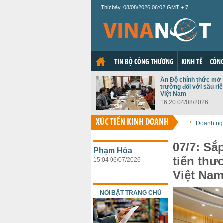
Thứ bảy, 08/08/2026 06:02 GMT + 7
TIN BỘ CÔNG THƯƠNG
KINH TẾ
CÔNG
Ấn Độ chính thức mở 
trường đối với sầu ri
Việt Nam
16:20 04/08/2026
XÚC TIẾN KINH DOANH
Doanh ng
07/7: Sắ
Phạm Hòa
tiến thư
15:04 06/07/2026
Việt Nam
NỔI BẬT TRANG CHỦ