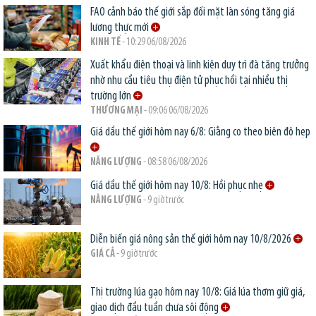
FAO cảnh báo thế giới sắp đối mặt làn sóng tăng giá
lương thực mới
KINH TẾ
- 10:29 06/08/2026
Xuất khẩu điện thoại và linh kiện duy trì đà tăng trưởng
nhờ nhu cầu tiêu thụ điện tử phục hồi tại nhiều thị
trường lớn
THƯƠNG MẠI
- 09:06 06/08/2026
Giá dầu thế giới hôm nay 6/8: Giằng co theo biên độ hẹp
NĂNG LƯỢNG
- 08:58 06/08/2026
Giá dầu thế giới hôm nay 10/8: Hồi phục nhẹ
NĂNG LƯỢNG
- 9 giờ trước
Diễn biến giá nông sản thế giới hôm nay 10/8/2026
GIÁ CẢ
- 9 giờ trước
Thị trường lúa gạo hôm nay 10/8: Giá lúa thơm giữ giá,
giao dịch đầu tuần chưa sôi động