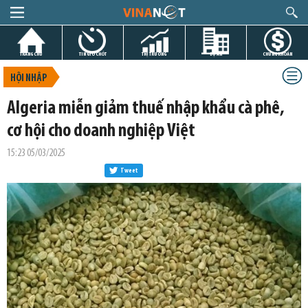
TRANG CHỦ
TIN GIỜ CHÓT
THỊ TRƯỜNG
DỰ ÁN
CHỨNG KHOÁN
HỘI NHẬP
Algeria miễn giảm thuế nhập khẩu cà phê,
cơ hội cho doanh nghiệp Việt
15:23 05/03/2025
Tweet