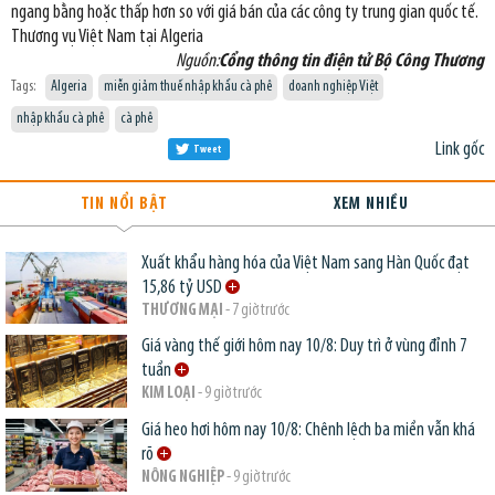
ngang bằng hoặc thấp hơn so với giá bán của các công ty trung gian quốc tế.
Thương vụ Việt Nam tại Algeria
Nguồn:
Cổng thông tin điện tử Bộ Công Thương
Tags:
Algeria
miễn giảm thuế nhập khẩu cà phê
doanh nghiệp Việt
nhập khẩu cà phê
cà phê
Link gốc
Tweet
TIN NỔI BẬT
XEM NHIỀU
Xuất khẩu hàng hóa của Việt Nam sang Hàn Quốc đạt
15,86 tỷ USD
THƯƠNG MẠI
- 7 giờ trước
Giá vàng thế giới hôm nay 10/8: Duy trì ở vùng đỉnh 7
tuần
KIM LOẠI
- 9 giờ trước
Giá heo hơi hôm nay 10/8: Chênh lệch ba miền vẫn khá
rõ
NÔNG NGHIỆP
- 9 giờ trước