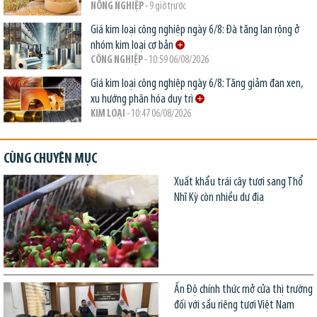
NÔNG NGHIỆP
- 9 giờ trước
Giá kim loại công nghiệp ngày 6/8: Đà tăng lan rộng ở
nhóm kim loại cơ bản
CÔNG NGHIỆP
- 10:59 06/08/2026
Giá kim loại công nghiệp ngày 6/8: Tăng giảm đan xen,
xu hướng phân hóa duy trì
KIM LOẠI
- 10:47 06/08/2026
CÙNG CHUYÊN MỤC
Xuất khẩu trái cây tươi sang Thổ
Nhĩ Kỳ còn nhiều dư địa
Ấn Độ chính thức mở cửa thị trường
đối với sầu riêng tươi Việt Nam