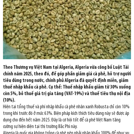
Theo Thương vụ Việt Nam tại Algeria, Algeria vừa công bố Luật Tài
chính năm 2025, theo đó, để góp phần giảm giá cà phê, hỗ trợ người
tiêu dùng trong nước, chính phủ Algeria đã quyết định miễn, giảm
thuế nhập khẩu cà phê. Cụ thể: Thuế nhập khẩu giảm từ 30% xuống
còn 5%, bỏ thuế giá trị gia tăng (VAT-19%) và thuế tiêu thụ nội địa
(10%).
Hiện tại tổng thuế và phí nhập khẩu cà phê nhân xanh Robusta chỉ còn 10%
trong khi trước đó ở mức 63%. Biện pháp kích thích tiêu dùng này sẽ được áp
dụng cho đến hết năm 2025. Đây là cơ hội tốt để cà phê Việt Nam tăng
cường sự hiện diện tại thị trường Bắc Phi này.
Algeria là quốc gia không trồng cà phê nên phải nhập khẩu 100% để phục vụ