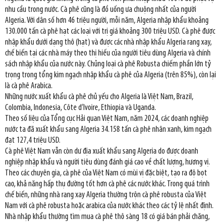
nhu cầu trong nước. Cà phê cũng là đồ uống ưa chuộng nhất của người
Algeria. Với dân số hơn 46 triệu người, mỗi năm, Algeria nhập khẩu khoảng
130.000 tấn cà phê hạt các loại với trị giá khoảng 300 triệu USD. Cà phê được
nhập khẩu dưới dạng thô (hạt) và được các nhà nhập khẩu Algeria rang xay,
chế biến tại các nhà máy theo thị hiếu của người tiêu dùng Algeria và chính
sách nhập khẩu của nước này. Chủng loại cà phê Robusta chiếm phần lớn tỷ
trọng trong tổng kim ngạch nhập khẩu cà phê của Algeria (trên 85%), còn lại
là cà phê Arabica.
Những nước xuất khẩu cà phê chủ yếu cho Algeria là Việt Nam, Brazil,
Colombia, Indonesia, Côte d’Ivoire, Ethiopia và Uganda.
Theo số liệu của Tổng cục Hải quan Việt Nam, năm 2024, các doanh nghiệp
nước ta đã xuất khẩu sang Algeria 34.158 tấn cà phê nhân xanh, kim ngạch
đạt 127,4 triệu USD.
Cà phê Việt Nam vẫn còn dư địa xuất khẩu sang Algeria do được doanh
nghiệp nhập khẩu và người tiêu dùng đánh giá cao về chất lượng, hương vị.
Theo các chuyên gia, cà phê của Việt Nam có mùi vị đặc biệt, tạo ra độ bọt
cao, khả năng hấp thụ đường tốt hơn cà phê các nước khác. Trong quá trình
chế biến, những nhà rang xay Algeria thường trộn cà phê robusta của Việt
Nam với cà phê robusta hoặc arabica của nước khác theo các tỷ lệ nhất định.
Nhà nhập khẩu thường tìm mua cà phê thô sàng 18 có giá bán phải chăng,