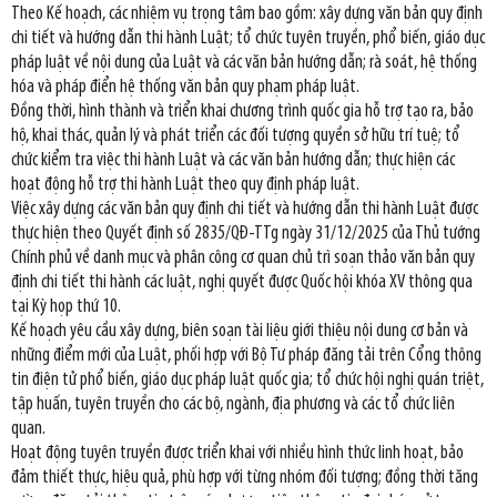
Theo Kế hoạch, các nhiệm vụ trọng tâm bao gồm: xây dựng văn bản quy định
chi tiết và hướng dẫn thi hành Luật; tổ chức tuyên truyền, phổ biến, giáo dục
pháp luật về nội dung của Luật và các văn bản hướng dẫn; rà soát, hệ thống
hóa và pháp điển hệ thống văn bản quy phạm pháp luật.
Đồng thời, hình thành và triển khai chương trình quốc gia hỗ trợ tạo ra, bảo
hộ, khai thác, quản lý và phát triển các đối tượng quyền sở hữu trí tuệ; tổ
chức kiểm tra việc thi hành Luật và các văn bản hướng dẫn; thực hiện các
hoạt động hỗ trợ thi hành Luật theo quy định pháp luật.
Việc xây dựng các văn bản quy định chi tiết và hướng dẫn thi hành Luật được
thực hiện theo Quyết định số 2835/QĐ-TTg ngày 31/12/2025 của Thủ tướng
Chính phủ về danh mục và phân công cơ quan chủ trì soạn thảo văn bản quy
định chi tiết thi hành các luật, nghị quyết được Quốc hội khóa XV thông qua
tại Kỳ họp thứ 10.
Kế hoạch yêu cầu xây dựng, biên soạn tài liệu giới thiệu nội dung cơ bản và
những điểm mới của Luật, phối hợp với Bộ Tư pháp đăng tải trên Cổng thông
tin điện tử phổ biến, giáo dục pháp luật quốc gia; tổ chức hội nghị quán triệt,
tập huấn, tuyên truyền cho các bộ, ngành, địa phương và các tổ chức liên
quan.
Hoạt động tuyên truyền được triển khai với nhiều hình thức linh hoạt, bảo
đảm thiết thực, hiệu quả, phù hợp với từng nhóm đối tượng; đồng thời tăng