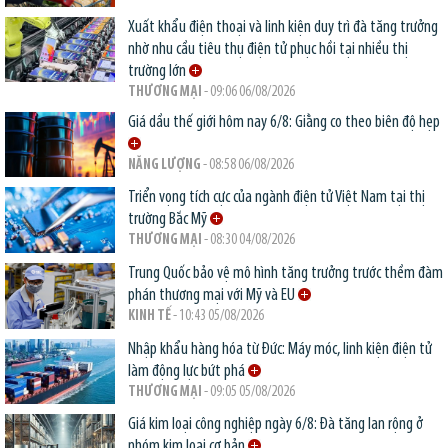
Xuất khẩu điện thoại và linh kiện duy trì đà tăng trưởng
nhờ nhu cầu tiêu thụ điện tử phục hồi tại nhiều thị
trường lớn
THƯƠNG MẠI
- 09:06 06/08/2026
Giá dầu thế giới hôm nay 6/8: Giằng co theo biên độ hẹp
NĂNG LƯỢNG
- 08:58 06/08/2026
Triển vọng tích cực của ngành điện tử Việt Nam tại thị
trường Bắc Mỹ
THƯƠNG MẠI
- 08:30 04/08/2026
Trung Quốc bảo vệ mô hình tăng trưởng trước thềm đàm
phán thương mại với Mỹ và EU
KINH TẾ
- 10:43 05/08/2026
Nhập khẩu hàng hóa từ Đức: Máy móc, linh kiện điện tử
làm động lực bứt phá
THƯƠNG MẠI
- 09:05 05/08/2026
Giá kim loại công nghiệp ngày 6/8: Đà tăng lan rộng ở
nhóm kim loại cơ bản