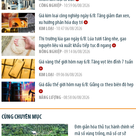
CÔNG NGHIỆP
- 10:59 06/08/2026
Giá kim loại công nghiệp ngày 6/8: Tăng giảm đan xen,
xu hướng phân hóa duy trì
KIM LOẠI
- 10:47 06/08/2026
Thị trường lúa gạo ngày 6/8: Lúa tươi tăng nhẹ, gạo
nguyên liệu và xuất khẩu tiếp tục đi ngang
NÔNG NGHIỆP
- 09:14 06/08/2026
Giá vàng thế giới hôm nay 6/8: Tăng vọt lên đỉnh 7 tuần
KIM LOẠI
- 09:06 06/08/2026
Giá dầu thế giới hôm nay 6/8: Giằng co theo biên độ hẹp
NĂNG LƯỢNG
- 08:58 06/08/2026
CÙNG CHUYÊN MỤC
Đơn giản hóa thủ tục hành chính về
mã số vùng trồng, mã số cơ sở