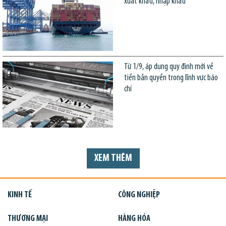
xuất khẩu, nhập khẩu
Từ 1/9, áp dụng quy định mới về
tiền bản quyền trong lĩnh vực báo
chí
XEM THÊM
KINH TẾ
CÔNG NGHIỆP
THƯƠNG MẠI
HÀNG HÓA