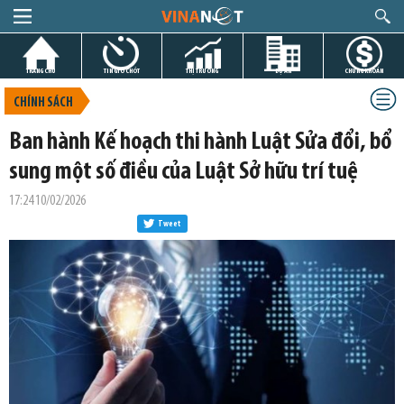
TRANG CHỦ
TIN GIỜ CHÓT
THỊ TRƯỜNG
DỰ ÁN
CHỨNG KHOÁN
CHÍNH SÁCH
Ban hành Kế hoạch thi hành Luật Sửa đổi, bổ
sung một số điều của Luật Sở hữu trí tuệ
17:24 10/02/2026
Tweet