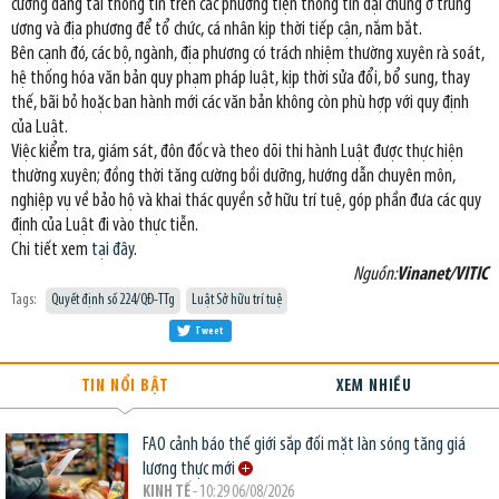
cường đăng tải thông tin trên các phương tiện thông tin đại chúng ở trung
ương và địa phương để tổ chức, cá nhân kịp thời tiếp cận, nắm bắt.
Bên cạnh đó, các bộ, ngành, địa phương có trách nhiệm thường xuyên rà soát,
hệ thống hóa văn bản quy phạm pháp luật, kịp thời sửa đổi, bổ sung, thay
thế, bãi bỏ hoặc ban hành mới các văn bản không còn phù hợp với quy định
của Luật.
Việc kiểm tra, giám sát, đôn đốc và theo dõi thi hành Luật được thực hiện
thường xuyên; đồng thời tăng cường bồi dưỡng, hướng dẫn chuyên môn,
nghiệp vụ về bảo hộ và khai thác quyền sở hữu trí tuệ, góp phần đưa các quy
định của Luật đi vào thực tiễn.
Chi tiết xem
tại đây
.
Nguồn:
Vinanet/VITIC
Tags:
Quyết định số 224/QĐ-TTg
Luật Sở hữu trí tuệ
Tweet
TIN NỔI BẬT
XEM NHIỀU
FAO cảnh báo thế giới sắp đối mặt làn sóng tăng giá
lương thực mới
KINH TẾ
- 10:29 06/08/2026