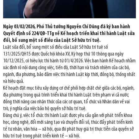
Ngày 03/02/2026, Phó Thủ tướng Nguyễn Chí Dũng đã ký ban hành
Quyết định số 224/QĐ-TTg về Kế hoạch triển khai thi hành Luật sửa
đổi, bổ sung một số điều của Luật Sở hữu trí tuệ.
Luật sửa đổi, bổ sung một số điều của Luật Sở hữu trí tuệ số
131/2025/QH15 được Quốc hội khóa XV, Kỳ họp thứ 10 thông qua ngày
10/12/2025, có hiệu lực thi hành từ 01/4/2026. Việc ban hành Kế hoạch nhằm
xác định rõ nội dung công việc, tiến độ, thời hạn và trách nhiệm của các bộ,
ngành, địa phương, bảo đảm việc thi hành Luật kịp thời, đồng bộ, thống nhất
và hiệu quả.
Kế hoạch đặt mục tiêu xây dựng cơ chế phối hợp chặt chẽ giữa các bộ, ngành,
địa phương trong quá trình triển khai thi hành Luật trên phạm vi cả nước;
đồng thời nâng cao nhận thức của các cơ quan, tổ chức và Nhân dân về vai
trò, ý nghĩa của việc bảo hộ quyền sở hữu trí tuệ.
Đáng chú ý, việc tổ chức thi hành Luật được yêu cầu gắn với phát triển khoa
học, công nghệ, đổi mới sáng tạo và chuyển đổi số, thúc đẩy phát triển kinh
tế tư nhân, văn hóa – xã hội, qua đó phát huy giá trị thực tiễn của quyền sở
hữu trí tuệ trong phát triển kinh tế – xã hội.