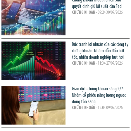
Chứng khoán châu Á đi lên sau
quyết định giữ lãi suất của Fed
CHỨNG KHOÁN
- 09:24 30/07/2026
Bức tranh lợi nhuận của các công ty
chứng khoán: Nhóm dẫn đầu bứt
tốc, nhiều doanh nghiệp hụt hơi
CHỨNG KHOÁN
- 11:34 27/07/2026
Giao dịch chứng khoán sáng 9/7:
Nhóm cổ phiếu năng lượng ngược
dòng tỏa sáng
CHỨNG KHOÁN
- 12:04 09/07/2026