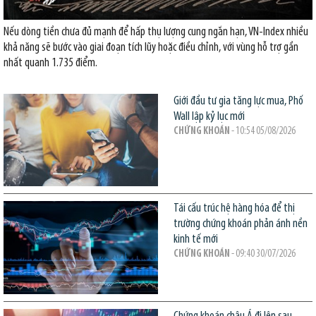
Nếu dòng tiền chưa đủ mạnh để hấp thụ lượng cung ngắn hạn, VN-Index nhiều
khả năng sẽ bước vào giai đoạn tích lũy hoặc điều chỉnh, với vùng hỗ trợ gần
nhất quanh 1.735 điểm.
Giới đầu tư gia tăng lực mua, Phố
Wall lập kỷ lục mới
CHỨNG KHOÁN
- 10:54 05/08/2026
Tái cấu trúc hệ hàng hóa để thị
trường chứng khoán phản ánh nền
kinh tế mới
CHỨNG KHOÁN
- 09:40 30/07/2026