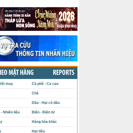
HEO MẶT HÀNG
REPORTS
Dệt may
Cà phê - Ca cao
Chè
Dầu - Hạt có dầu
- Nhiên liệu
Điện - Điện tử
ấy
Hàng hóa khác
u
Hạt tiêu