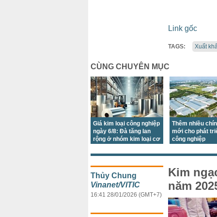
Link gốc
TAGS:
Xuất kh
CÙNG CHUYÊN MỤC
Giá kim loại công nghiệp
Thêm nhiều chí
ngày 6/8: Đà tăng lan
mới cho phát tr
rộng ở nhóm kim loại cơ
công nghiệp
bản
Kim ngạch
Thủy Chung
năm 2025
Vinanet/VITIC
16:41 28/01/2026 (GMT+7)