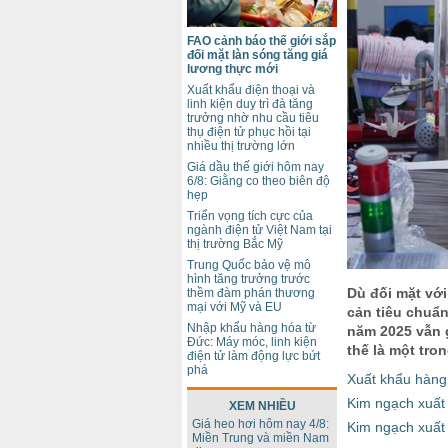
FAO cảnh báo thế giới sắp
đối mặt làn sóng tăng giá
lương thực mới
Xuất khẩu điện thoại và
linh kiện duy trì đà tăng
trưởng nhờ nhu cầu tiêu
thụ điện tử phục hồi tại
nhiều thị trường lớn
Giá dầu thế giới hôm nay
6/8: Giằng co theo biên độ
hẹp
Triển vọng tích cực của
ngành điện tử Việt Nam tại
thị trường Bắc Mỹ
Trung Quốc bảo vệ mô
hình tăng trưởng trước
Dù đối mặt với
thềm đàm phán thương
mại với Mỹ và EU
cản tiêu chuẩ
Nhập khẩu hàng hóa từ
năm 2025 vẫn g
Đức: Máy móc, linh kiện
thế là một tro
điện tử làm động lực bứt
phá
Xuất khẩu hàng
Kim ngạch xuất
XEM NHIỀU
Giá heo hơi hôm nay 4/8:
Kim ngạch xuất 
Miền Trung và miền Nam