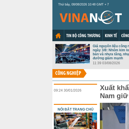
Thứ bảy, 08/08/2026 10:48 GMT + 7
TIN BỘ CÔNG THƯƠNG
KINH TẾ
CÔNG
Giá nguyên liệu công 
ngày 3/8: Nhóm kim lo
bản và nhựa tăng, nh
đường giảm mạnh
11:39 03/08/2026
CÔNG NGHIỆP
Xuất khẩ
09:24 30/01/2026
Nam giữ 
NỔI BẬT TRANG CHỦ