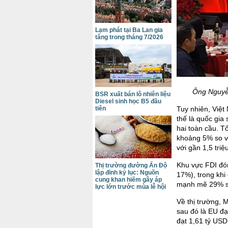
Lạm phát tại Ba Lan gia
tăng trong tháng 7/2026
Ông Nguyễn
BSR xuất bán lô nhiên liệu
Diesel sinh học B5 đầu
tiên
Tuy nhiên, Việt
thế là quốc gia
hai toàn cầu. T
khoảng 5% so v
với gần 1,5 triệ
Khu vực FDI đó
Thị trường đường Ấn Độ
lập đỉnh kỷ lục: Nguồn
17%), trong khi
cung khan hiếm gây áp
mạnh mẽ 29% s
lực lớn trước mùa lễ hội
Về thị trường, 
sau đó là EU đạ
đạt 1,61 tỷ USD