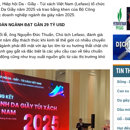
 Hiệp hội Da - Giầy - Túi xách Việt Nam (Lefaso) tổ chức
 Da Giầy năm 2025 và trao bằng khen của Bộ Công
 doanh nghiệp ngành da giày năm 2025.
OÀN NGÀNH ĐẠT GẦN 29 TỶ USD
uổi lễ, ông Nguyễn Đức Thuấn, Chủ tịch Lefaso, đánh giá
 năm đầy thách thức khi kinh tế thế giới có nhiều chuyển
Ngành phải đối mặt với áp lực lớn từ xu hướng thắt chặt chi
anh gay gắt và đặc biệt là các yêu cầu cao về tiêu chuẩn
 động cũng như truy xuất nguồn gốc từ các thị trường khó
TIN T
Bông - 
Cao su
Da giày
Dầu mỏ 
Gỗ - Gi
Hạt điề