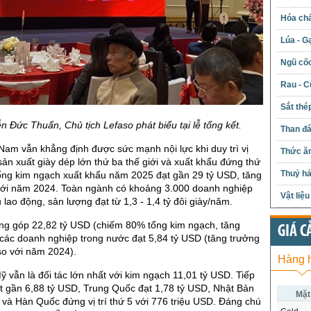
Hóa chấ
Lúa - G
Ngũ cố
Rau - C
Sắt thé
 Đức Thuấn, Chủ tịch Lefaso phát biểu tại lễ tổng kết.
Than đ
 Nam vẫn khẳng định được sức mạnh nội lực khi duy trì vị
Thức ăn
 sản xuất giày dép lớn thứ ba thế giới và xuất khẩu đứng thứ
Thuỷ hả
ổng kim ngạch xuất khẩu năm 2025 đạt gần 29 tỷ USD, tăng
ới năm 2024. Toàn ngành có khoảng 3.000 doanh nghiệp
Vật liệ
u lao động, sản lượng đạt từ 1,3 - 1,4 tỷ đôi giày/năm.
ng góp 22,82 tỷ USD (chiếm 80% tổng kim ngạch, tăng
GIÁ C
 các doanh nghiệp trong nước đạt 5,84 tỷ USD (tăng trưởng
o với năm 2024).
Hàng 
Mỹ vẫn là đối tác lớn nhất với kim ngạch 11,01 tỷ USD. Tiếp
t gần 6,88 tỷ USD, Trung Quốc đạt 1,78 tỷ USD, Nhật Bản
Mặt
 và Hàn Quốc đứng vị trí thứ 5 với 776 triệu USD. Đáng chú