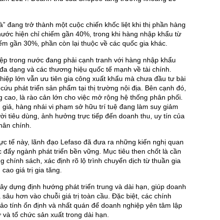
à” đang trở thành một cuộc chiến khốc liệt khi thị phần hàng
nước hiện chỉ chiếm gần 40%, trong khi hàng nhập khẩu từ
m gần 30%, phần còn lại thuộc về các quốc gia khác.
ệp trong nước đang phải cạnh tranh với hàng nhập khẩu
đa dạng và các thương hiệu quốc tế mạnh về tài chính.
iệp lớn vẫn ưu tiên gia công xuất khẩu mà chưa đầu tư bài
cứu phát triển sản phẩm tại thị trường nội địa. Bên cạnh đó,
g cao, là rào cản lớn cho việc mở rộng hệ thống phân phối.
 giả, hàng nhái vi phạm sở hữu trí tuệ đang làm suy giảm
ười tiêu dùng, ảnh hưởng trực tiếp đến doanh thu, uy tín của
hân chính.
c tế này, lãnh đạo Lefaso đã đưa ra những kiến nghị quan
 đẩy ngành phát triển bền vững. Mục tiêu then chốt là cần
g chính sách, xác định rõ lộ trình chuyển dịch từ thuần gia
ao giá trị gia tăng.
y dựng định hướng phát triển trung và dài hạn, giúp doanh
 sâu hơn vào chuỗi giá trị toàn cầu. Đặc biệt, các chính
ảo tính ổn định và nhất quán để doanh nghiệp yên tâm lập
 và tổ chức sản xuất trong dài hạn.