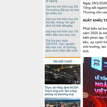
đi ngang
Ngày 28/1/2026,
Giá heo hơi hôm nay 5/8:
Tổng kết ngành
Thị trường tiếp tục lùi nhẹ
Thương cho các
tại nhiều nơi
Giá heo hơi hôm nay 6/8:
XUẤT KHẨU T
Hà Nội, Hưng Yên giữ
đỉnh 63.000 đồng/kg
Phát biểu tại b
Giá heo hơi hôm nay 7/8:
năm 2025 là một
Miền Bắc neo mức cao
biến phức tạp. 
Giá lúa gạo ngày
tiêu, sự cạnh tr
3/8/2026: Gạo nguyên
môi trường, lao
liệu neo cao, thị trường
giao dịch chậm đầu tuần
tính.
TIN GIỜ CHÓT
Thực thi Hiệp định RCEP:
Thích ứng với ‘làn sóng’
phòng vệ thương mại