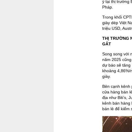
ý tại thị trườn
Pháp.
Trong khối CPTP
giày dép Việt N
triệu USD, Austr
THỊ TRƯỜNG 
GẮT
Song song với n
năm 2025 cũng 
dự báo sẽ tăng 
khoảng 4,86%/n
giày.
Bên cạnh kênh 
cửa hàng bán lẻ
địa như Biti’s, 
kênh bán hàng h
bán lẻ để kiểm 