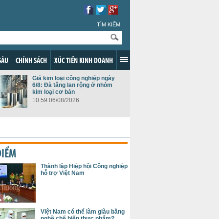
TÌM KIẾM
SÂU
CHÍNH SÁCH
XÚC TIẾN KINH DOANH
Giá kim loại công nghiệp ngày
6/8: Đà tăng lan rộng ở nhóm
kim loại cơ bản
10:59 06/08/2026
ĐIỂM
Thành lập Hiệp hội Công nghiệp
hỗ trợ Việt Nam
Việt Nam có thể làm giàu bằng
nghề chế biến thực phẩm?