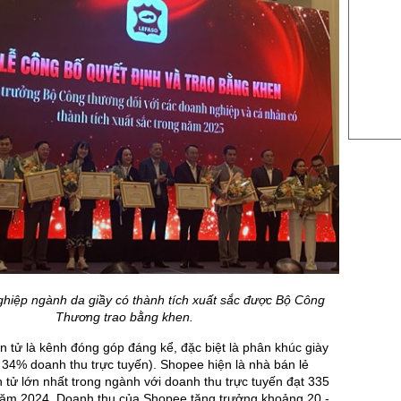
US Sug
US Cott
London
US Coc
Rough 
Nguồn Fi
hiệp ngành da giầy có thành tích xuất sắc được Bộ Công
Thương trao bằng khen.
 tử là kênh đóng góp đáng kể, đặc biệt là phân khúc giày
 34% doanh thu trực tuyến). Shopee hiện là nhà bán lẻ
 tử lớn nhất trong ngành với doanh thu trực tuyến đạt 335
năm 2024. Doanh thu của Shopee tăng trưởng khoảng 20 -