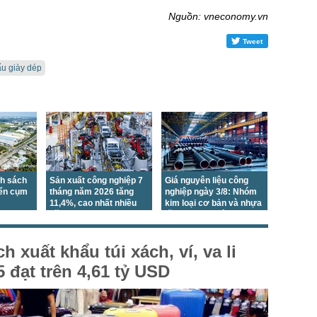
Nguồn: vneconomy.vn
Tweet
ẩu giày dép
nh sách
Sản xuất công nghiệp 7
Giá nguyên liệu công
iển cụm
tháng năm 2026 tăng
nghiệp ngày 3/8: Nhóm
11,4%, cao nhất nhiều
kim loại cơ bản và nhựa
năm
tăng, nhựa đường giảm
mạnh
 xuất khẩu túi xách, ví, va li
 đạt trên 4,61 tỷ USD