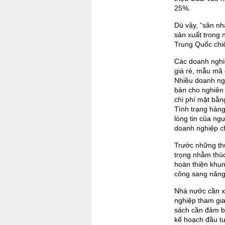
25%.
Dù vậy, “sân nh
sản xuất trong 
Trung Quốc chiế
Các doanh nghi
giá rẻ, mẫu mã 
Nhiều doanh ngh
bản cho nghiên 
chi phí mặt bằn
Tình trạng hàng
lòng tin của ng
doanh nghiệp c
Trước những thự
trọng nhằm thúc
hoàn thiện khun
công sang nâng c
Nhà nước cần xâ
nghiệp tham gia
sách cần đảm b
kế hoạch đầu tư