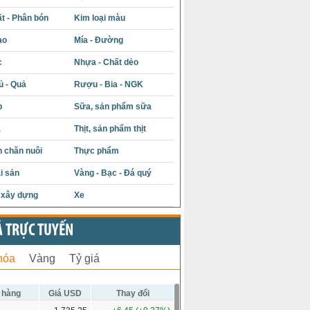
t - Phân bón
Kim loại màu
ạo
Mía - Đường
c
Nhựa - Chất dẻo
ủ - Quả
Rượu - Bia - NGK
p
Sữa, sản phẩm sữa
á
Thịt, sản phẩm thịt
 chăn nuôi
Thực phẩm
i sản
Vàng - Bạc - Đá quý
u xây dựng
Xe
Ả TRỰC TUYẾN
hóa
Vàng
Tỷ giá
 hàng
Giá USD
Thay đổi