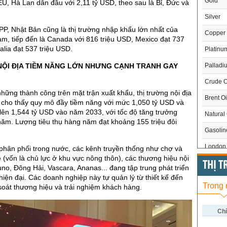
Gold
g EU, Hà Lan dẫn đầu với 2,11 tỷ USD, theo sau là Bỉ, Đức và
Silver
P, Nhật Bản cũng là thị trường nhập khẩu lớn nhất của
Copper
am, tiếp đến là Canada với 816 triệu USD, Mexico đạt 737
alia đạt 537 triệu USD.
Platinu
Palladi
NỘI ĐỊA TIỀM NĂNG LỚN NHƯNG CẠNH TRANH GAY
Crude O
hững thành công trên mặt trận xuất khẩu, thị trường nội địa
Brent Oi
cho thấy quy mô đầy tiềm năng với mức 1,050 tỷ USD và
lên 1,544 tỷ USD vào năm 2033, với tốc độ tăng trưởng
Natural
ăm. Lượng tiêu thụ hàng năm đạt khoảng 155 triệu đôi
Gasoli
London 
phân phối trong nước, các kênh truyền thống như chợ và
 (vốn là chủ lực ở khu vực nông thôn), các thương hiệu nội
US Whe
THỊ 
Juno, Đông Hải, Vascara, Ananas... đang tập trung phát triển
iện đại. Các doanh nghiệp này tự quản lý từ thiết kế đến
US Cor
Trong
soát thương hiệu và trải nghiệm khách hàng.
US Soy
US Coff
Chỉ