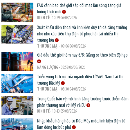
FAO cảnh báo thế giới sắp đối mặt làn sóng tăng giá
lương thực mới
KINH TẾ
- 10:29 06/08/2026
Xuất khẩu điện thoại và linh kiện duy trì đà tăng trưởng
nhờ nhu cầu tiêu thụ điện tử phục hồi tại nhiều thị
trường lớn
THƯƠNG MẠI
- 09:06 06/08/2026
Giá dầu thế giới hôm nay 6/8: Giằng co theo biên độ hẹp
NĂNG LƯỢNG
- 08:58 06/08/2026
Triển vọng tích cực của ngành điện tử Việt Nam tại thị
trường Bắc Mỹ
THƯƠNG MẠI
- 08:30 04/08/2026
Trung Quốc bảo vệ mô hình tăng trưởng trước thềm đàm
phán thương mại với Mỹ và EU
KINH TẾ
- 10:43 05/08/2026
Nhập khẩu hàng hóa từ Đức: Máy móc, linh kiện điện tử
làm động lực bứt phá