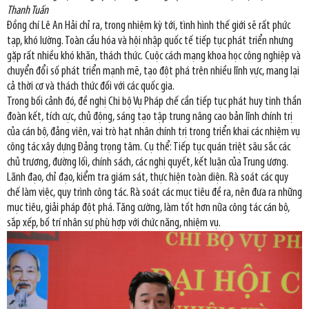
Thanh Tuấn
Đồng chí Lê An Hải chỉ ra, trong nhiệm kỳ tới, tình hình thế giới sẽ rất phức
tạp, khó lường. Toàn cầu hóa và hội nhập quốc tế tiếp tục phát triển nhưng
gặp rất nhiều khó khăn, thách thức. Cuộc cách mạng khoa học công nghiệp và
chuyển đổi số phát triển mạnh mẽ, tạo đột phá trên nhiều lĩnh vực, mang lại
cả thời cơ và thách thức đối với các quốc gia.
Trong bối cảnh đó, đề nghị Chi bộ Vụ Pháp chế cần tiếp tục phát huy tinh thần
đoàn kết, tích cực, chủ động, sáng tạo tập trung nâng cao bản lĩnh chính trị
của cán bộ, đảng viên, vai trò hạt nhân chính trị trong triển khai các nhiệm vụ
công tác xây dựng Đảng trọng tâm. Cụ thể: Tiếp tục quán triệt sâu sắc các
chủ trương, đường lối, chính sách, các nghị quyết, kết luận của Trung ương.
Lãnh đạo, chỉ đạo, kiểm tra giám sát, thực hiện toàn diện. Rà soát các quy
chế làm việc, quy trình công tác. Rà soát các mục tiêu đề ra, nên đưa ra những
mục tiêu, giải pháp đột phá. Tăng cường, làm tốt hơn nữa công tác cán bộ,
sắp xếp, bố trí nhân sự phù hợp với chức năng, nhiệm vụ.