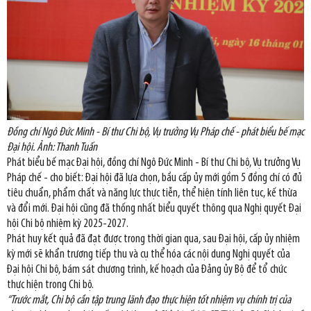
Đồng chí Ngô Đức Minh - Bí thư Chi bộ, Vụ trưởng Vụ Pháp chế - phát biểu bế mạc
Đại hội. Ảnh: Thanh Tuấn
Phát biểu bế mạc Đại hội, đồng chí Ngô Đức Minh - Bí thư Chi bộ, Vụ trưởng Vụ
Pháp chế - cho biết: Đại hội đã lựa chọn, bầu cấp ủy mới gồm 5 đồng chí có đủ
tiêu chuẩn, phẩm chất và năng lực thực tiễn, thể hiện tính liên tục, kế thừa
và đổi mới. Đại hội cũng đã thống nhất biểu quyết thông qua Nghị quyết Đại
hội Chi bộ nhiệm kỳ 2025-2027.
Phát huy kết quả đã đạt được trong thời gian qua, sau Đại hội, cấp ủy nhiệm
kỳ mới sẽ khẩn trương tiếp thu và cụ thể hóa các nội dung Nghị quyết của
Đại hội Chi bộ, bám sát chương trình, kế hoạch của Đảng ủy Bộ để tổ chức
thực hiện trong Chi bộ.
“Trước mắt, Chi bộ cần tập trung lãnh đạo thực hiện tốt nhiệm vụ chính trị của