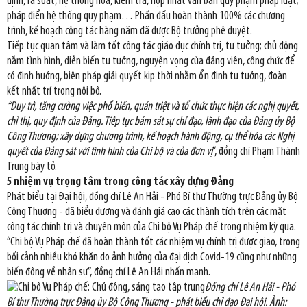
định, rà soát, hệ thống hoá, kiểm tra, hợp nhất văn bản quy phạm pháp luật;
pháp điển hệ thống quy phạm… Phấn đấu hoàn thành 100% các chương
trình, kế hoạch công tác hàng năm đã được Bộ trưởng phê duyệt.
Tiếp tục quan tâm và làm tốt công tác giáo dục chính trị, tư tưởng; chủ động
nắm tình hình, diễn biến tư tưởng, nguyện vọng của đảng viên, công chức để
có định hướng, biện pháp giải quyết kịp thời nhằm ổn định tư tưởng, đoàn
kết nhất trí trong nội bộ.
“Duy trì, tăng cường việc phổ biến, quán triệt và tổ chức thực hiện các nghị quyết,
chỉ thị, quy định của Đảng. Tiếp tục bám sát sự chỉ đạo, lãnh đạo của Đảng ủy Bộ
Công Thương; xây dựng chương trình, kế hoạch hành động, cụ thể hóa các Nghị
quyết của Đảng sát với tình hình của Chi bộ và của đơn vị
”, đồng chí Phạm Thành
Trung bày tỏ.
5 nhiệm vụ trọng tâm trong công tác xây dựng Đảng
Phát biểu tại Đại hội, đồng chí Lê An Hải - Phó Bí thư Thường trực Đảng ủy Bộ
Công Thương - đã biểu dương và đánh giá cao các thành tích trên các mặt
công tác chính trị và chuyên môn của Chi bộ Vụ Pháp chế trong nhiệm kỳ qua.
“Chi bộ Vụ Pháp chế đã hoàn thành tốt các nhiệm vụ chính trị được giao, trong
bối cảnh nhiều khó khăn do ảnh hưởng của đại dịch Covid-19 cũng như những
biến động về nhân sự”, đồng chí Lê An Hải nhấn mạnh.
Đồng chí Lê An Hải - Phó
Bí thư Thường trực Đảng ủy Bộ Công Thương - phát biểu chỉ đạo Đại hội. Ảnh: