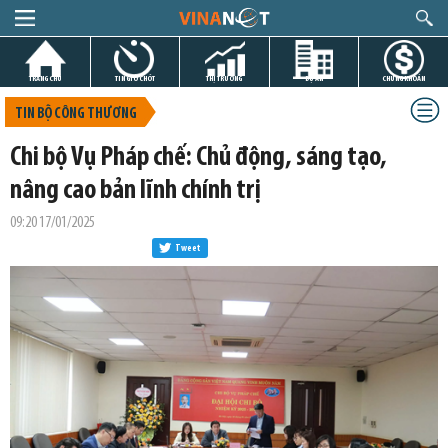
TRANG CHỦ
TIN GIỜ CHÓT
THỊ TRƯỜNG
DỰ ÁN
CHỨNG KHOÁN
TIN BỘ CÔNG THƯƠNG
Chi bộ Vụ Pháp chế: Chủ động, sáng tạo,
nâng cao bản lĩnh chính trị
09:20 17/01/2025
Tweet