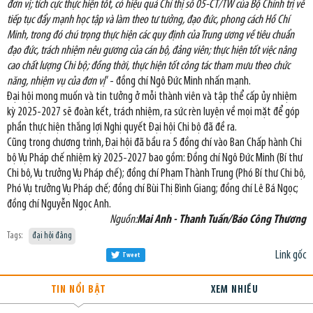
đơn vị; tích cực thực hiện tốt, có hiệu quả Chỉ thị số 05-CT/TW của Bộ Chính trị về
tiếp tục đẩy mạnh học tập và làm theo tư tưởng, đạo đức, phong cách Hồ Chí
Minh, trong đó chú trọng thực hiện các quy định của Trung ương về tiêu chuẩn
đạo đức, trách nhiệm nêu gương của cán bộ, đảng viên; thực hiện tốt việc nâng
cao chất lượng Chi bộ; đồng thời, thực hiện tốt công tác tham mưu theo chức
năng, nhiệm vụ của đơn vị
” - đồng chí Ngô Đức Minh nhấn mạnh.
Đại hội mong muốn và tin tưởng ở mỗi thành viên và tập thể cấp ủy nhiệm
kỳ 2025-2027 sẽ đoàn kết, trách nhiệm, ra sức rèn luyện về mọi mặt để góp
phần thực hiện thắng lợi Nghị quyết Đại hội Chi bộ đã đề ra.
Cũng trong chương trình, Đại hội đã bầu ra 5 đồng chí vào Ban Chấp hành Chi
bộ Vụ Pháp chế nhiệm kỳ 2025-2027 bao gồm: Đồng chí Ngô Đức Minh (Bí thư
Chi bộ, Vụ trưởng Vụ Pháp chế); đồng chí Phạm Thành Trung (Phó Bí thư Chi bộ,
Phó Vụ trưởng Vụ Pháp chế; đồng chí Bùi Thị Bình Giang; đồng chí Lê Bá Ngọc;
đồng chí Nguyễn Ngọc Anh.
Nguồn:
Mai Anh - Thanh Tuấn/Báo Công Thương
Tags:
đại hội đảng
Link gốc
Tweet
TIN NỔI BẬT
XEM NHIỀU