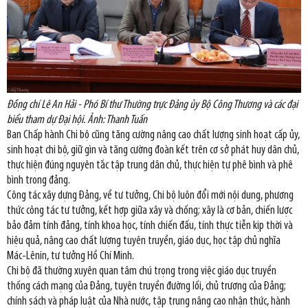
Đồng chí Lê An Hải - Phó Bí thư Thường trực Đảng ủy Bộ Công Thương và các đại
biểu tham dự Đại hội. Ảnh: Thanh Tuấn
Ban Chấp hành Chi bộ cũng tăng cường nâng cao chất lượng sinh hoạt cấp ủy,
sinh hoạt chi bộ, giữ gìn và tăng cường đoàn kết trên cơ sở phát huy dân chủ,
thực hiện đúng nguyên tắc tập trung dân chủ, thực hiện tự phê bình và phê
bình trong đảng.
Công tác xây dựng Đảng, về tư tưởng, Chi bộ luôn đổi mới nội dung, phương
thức công tác tư tưởng, kết hợp giữa xây và chống; xây là cơ bản, chiến lược
bảo đảm tính đảng, tính khoa học, tính chiến đấu, tính thực tiễn kịp thời và
hiệu quả, nâng cao chất lượng tuyên truyền, giáo dục, học tập chủ nghĩa
Mác-Lênin, tư tưởng Hồ Chí Minh.
Chi bộ đã thường xuyên quan tâm chú trọng trong việc giáo dục truyền
thống cách mạng của Đảng, tuyên truyền đường lối, chủ trương của Đảng;
chính sách và pháp luật của Nhà nước, tập trung nâng cao nhận thức, hành