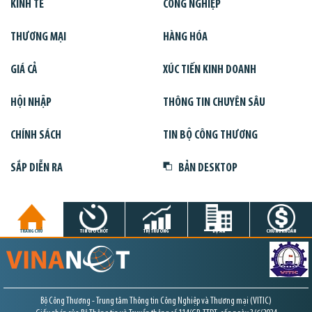
KINH TẾ
CÔNG NGHIỆP
THƯƠNG MẠI
HÀNG HÓA
GIÁ CẢ
XÚC TIẾN KINH DOANH
HỘI NHẬP
THÔNG TIN CHUYÊN SÂU
CHÍNH SÁCH
TIN BỘ CÔNG THƯƠNG
SẮP DIỄN RA
BẢN DESKTOP
TRANG CHỦ
TIN GIỜ CHÓT
THỊ TRƯỜNG
DỰ ÁN
CHỨNG KHOÁN
Bộ Công Thương - Trung tâm Thông tin Công Nghiệp và Thương mại (VITIC)