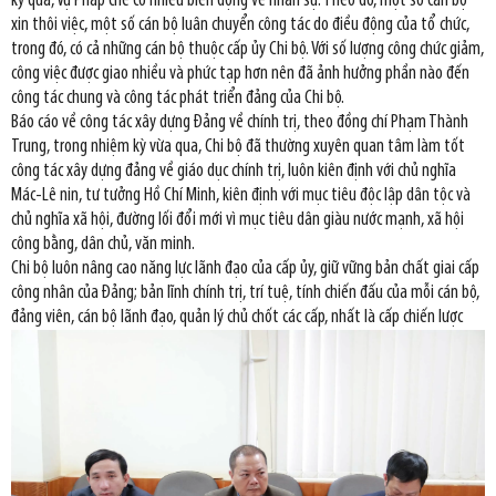
kỳ qua, Vụ Pháp chế có nhiều biến động về nhân sự. Theo đó, một số cán bộ
xin thôi việc, một số cán bộ luân chuyển công tác do điều động của tổ chức,
trong đó, có cả những cán bộ thuộc cấp ủy Chi bộ. Với số lượng công chức giảm,
công việc được giao nhiều và phức tạp hơn nên đã ảnh hưởng phần nào đến
công tác chung và công tác phát triển đảng của Chi bộ.
Báo cáo về công tác xây dựng Đảng về chính trị, theo đồng chí Phạm Thành
Trung, trong nhiệm kỳ vừa qua, Chi bộ đã thường xuyên quan tâm làm tốt
công tác xây dựng đảng về giáo dục chính trị, luôn kiên định với chủ nghĩa
Mác-Lê nin, tư tưởng Hồ Chí Minh, kiên định với mục tiêu độc lập dân tộc và
chủ nghĩa xã hội, đường lối đổi mới vì mục tiêu dân giàu nước mạnh, xã hội
công bằng, dân chủ, văn minh.
Chi bộ luôn nâng cao năng lực lãnh đạo của cấp ủy, giữ vững bản chất giai cấp
công nhân của Đảng; bản lĩnh chính trị, trí tuệ, tính chiến đấu của mỗi cán bộ,
đảng viên, cán bộ lãnh đạo, quản lý chủ chốt các cấp, nhất là cấp chiến lược