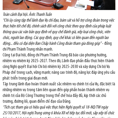
Toàn cảnh Đại hội. Ảnh: Thanh Tuấn
“Chi ủy cùng tập thể lãnh đạo Vụ chỉ đạo, bám sát và hỗ trợ công đoàn trong việc
thực hiện tốt chế độ, chính sách đối với công chức theo quy định của pháp luật
thông qua các văn bản quy định về quy chế đánh giá, xếp loại công chức, viên
chức, người lao động. Các quy định, quy chế khác có liên quan đến người lao
động... đều có đại diện Ban Chấp hành Công đoàn tham gia đóng góp”
- đồng
chí Phạm Thành Trung nhấn mạnh.
Cũng tại Đại hội, đồng chí Phạm Thành Trung đã báo cáo phương hướng,
nhiệm vụ nhiệm kỳ 2025-2027. Theo đó, Lãnh đạo phấn đấu thực hiện thành
công Nghị quyết Đại hội Chi bộ nhiệm kỳ 2025-2030 và xây dựng Chi bộ Vụ
Pháp chế trong sạch, vững mạnh; nâng cao trình độ, năng lực đáp ứng yêu cầu
phát triển trong giai đoạn mới.
Tập trung lãnh đạo hoàn thành xuất sắc nhiệm vụ chính trị của Vụ, đặc biệt là
những nhiệm vụ trọng tâm liên quan đến góp phần hoàn thành nhiệm vụ
chính trị của Bộ Công Thương trong thể chế hóa đầy đủ, kịp thời các chủ
trương, đường lối, quan điểm chỉ đạo của Đảng.
“Tích cực tham gia có hiệu quả việc thực hiện Nghị quyết số 18-NQ/TW ngày
25/10/2017, Hội nghị Trung ương 6 khóa XII về tiếp tục đổi mới, sắp xếp tổ chức