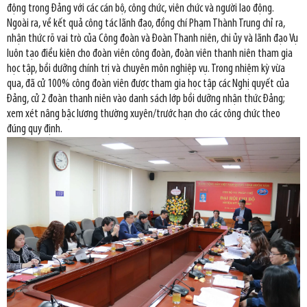
động trong Đảng với các cán bộ, công chức, viên chức và người lao động.
Ngoài ra, về kết quả công tác lãnh đạo, đồng chí Phạm Thành Trung chỉ ra,
nhận thức rõ vai trò của Công đoàn và Đoàn Thanh niên, chi ủy và lãnh đạo Vụ
luôn tạo điều kiện cho đoàn viên công đoàn, đoàn viên thanh niên tham gia
học tập, bồi dưỡng chính trị và chuyên môn nghiệp vụ. Trong nhiệm kỳ vừa
qua, đã cử 100% công đoàn viên được tham gia học tập các Nghị quyết của
Đảng, cử 2 đoàn thanh niên vào danh sách lớp bồi dưỡng nhận thức Đảng;
xem xét nâng bậc lương thường xuyên/trước hạn cho các công chức theo
đúng quy định.