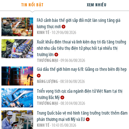
TIN NỔI BẬT
XEM NHIỀU
FAO cảnh báo thế giới sắp đối mặt làn sóng tăng giá
lương thực mới
KINH TẾ
- 10:29 06/08/2026
Xuất khẩu điện thoại và linh kiện duy trì đà tăng trưởng
nhờ nhu cầu tiêu thụ điện tử phục hồi tại nhiều thị
trường lớn
THƯƠNG MẠI
- 09:06 06/08/2026
Giá dầu thế giới hôm nay 6/8: Giằng co theo biên độ hẹp
NĂNG LƯỢNG
- 08:58 06/08/2026
Triển vọng tích cực của ngành điện tử Việt Nam tại thị
trường Bắc Mỹ
THƯƠNG MẠI
- 08:30 04/08/2026
Trung Quốc bảo vệ mô hình tăng trưởng trước thềm đàm
phán thương mại với Mỹ và EU
KINH TẾ
- 10:43 05/08/2026