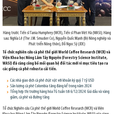
Hàng trước: Tiến sĩ Tania Humphrey (WCR), Tiến sĩ Phan Việt Hà (WASI); Hàng
sau: Nghĩa Lê (The J.M. Smucker Co), Nguyễn Quốc Mạnh (Bộ Nông nghiệp và
Phát triển Nông thôn), Đỗ Ngọc Sỹ (JDE)
Tổ chức nghiên cứu cà phê thế giới World Coffee Research (WCR) và
Viện Khoa học Nông Lâm Tây Nguyên (Forestry Science Institute,
WASI) đã cùng công bố mối quan hệ đối tác mới vì mục tiêu tạo ra
các giống cà phê robusta cải tiến.
Các nhà giao dịch cà phê chật vật với khoản ký quỹ 7 tỷ USD
Sản lượng cà phê Colombia tăng đáng kể trong năm 2024
Tổng hợp thị trường hàng hóa TG tuần tới 6/12/2024: Giá dầu và vàng
giảm, cà phê và đường tăng
Tổ chức Nghiên cứu Cà phê thế giới World Coffee Research (WCR) và Viện