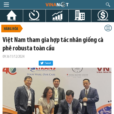
TRANG CHỦ
TIN GIỜ CHÓT
THỊ TRƯỜNG
DỰ ÁN
CHỨNG KHOÁN
HÀNG HÓA
Việt Nam tham gia hợp tác nhân giống cà
phê robusta toàn cầu
09:36 11/12/2024
Tweet