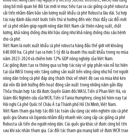
Khoa học Nông Lâm Tây Nguyên (Forestry Science Institute, WASI) vừa cùng
công bố mối quan hệ đối tác mới vì mục tiêu tạo ra các giống cà phê robusta
cải tiến nhằm đảm bảo sản lượng xuất khẩu cà phê Robusta lâu dài. Sự hợp
tác này đánh dấu một bước tiến thú vị hướng đến việc thúc đẩy các đổi mới
về cà phê nhằm giúp người nông dân Việt Nam cải thiện năng suất, chất
lượng, khả năng chống chịu khí hậu cũng như khả năng chống chịu sâu bệnh
cho cà phê.
Việt Nam là nước xuất khẩu cà phê robusta hàng đầu thế giới với khoảng
640.000 ha. Cà phê tạo ra hơn 5 tỷ đô la doanh thu xuất khẩu trong vụ mùa
năm 2023-2024 và chiếm hơn 12% GDP nông nghiệp của Việt Nam.
Các giống được tạo ra thông qua sự hợp tác này sẽ góp phần vào nỗ lực hiện
tại của WASI trong việc tăng cường sản xuất bền vững cũng như hỗ trợ người
nông dân trồng cà phê đáp ứng thách thức về nhiệt độ cao và mùa khô kéo
dài vốn đã ảnh hưởng đến hoạt động sản xuất trong những năm gần đây.
Thỏa thuận hợp tác đã được Quyền Giám đốc WASI, Tiến sĩ Phan Việt Hà, và
Giám đốc Nghiên cứu của WCR, Tiến sĩ Tania Humphrey, công bố hôm nay tại
Hội nghị Cà phê Quốc tế Châu Á tại Thành phố Hồ Chí Minh, Việt Nam.
Việt Nam tham gia hợp tác đối tác toàn cầu cùng các viện nghiên cứu cà phê
quốc gia Ghana và Uganda nhằm đẩy nhanh việc cung cấp các giống cà phê
Robusta cải tiến cho người nông dân. Các quốc gia khác sẽ được công bố tên
sau khi xác nhận tham gia. Các đối tác tham gia mạng lưới sẽ được WCR trao