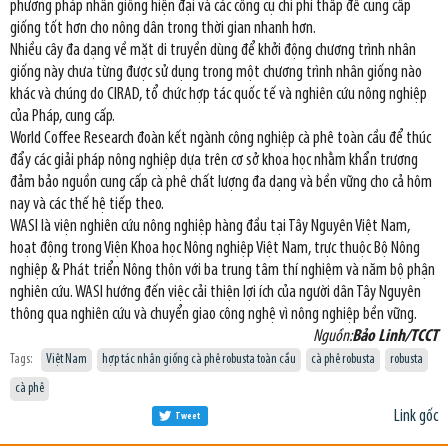
phương pháp nhân giống hiện đại và các công cụ chi phí thấp để cung cấp
giống tốt hơn cho nông dân trong thời gian nhanh hơn.
Nhiều cây đa dạng về mặt di truyền dùng để khởi động chương trình nhân
giống này chưa từng được sử dụng trong một chương trình nhân giống nào
khác và chúng do CIRAD, tổ chức hợp tác quốc tế và nghiên cứu nông nghiệp
của Pháp, cung cấp.
World Coffee Research đoàn kết ngành công nghiệp cà phê toàn cầu để thúc
đẩy các giải pháp nông nghiệp dựa trên cơ sở khoa học nhằm khẩn trương
đảm bảo nguồn cung cấp cà phê chất lượng đa dạng và bền vững cho cả hôm
nay và các thế hệ tiếp theo.
WASI là viện nghiên cứu nông nghiệp hàng đầu tại Tây Nguyên Việt Nam,
hoạt động trong Viện Khoa học Nông nghiệp Việt Nam, trực thuộc Bộ Nông
nghiệp & Phát triển Nông thôn với ba trung tâm thí nghiệm và năm bộ phận
nghiên cứu. WASI hướng đến việc cải thiện lợi ích của người dân Tây Nguyên
thông qua nghiên cứu và chuyển giao công nghệ vì nông nghiệp bền vững.
Nguồn:
Bảo Linh/TCCT
Tags:
Việt Nam
hợp tác nhân giống cà phê robusta toàn cầu
cà phê robusta
robusta
cà phê
Link gốc
Tweet