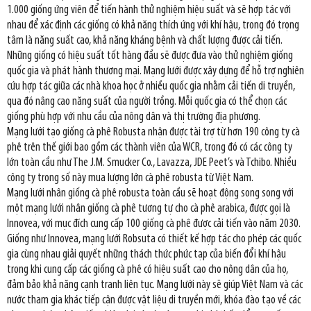
1.000 giống ứng viên để tiến hành thử nghiệm hiệu suất và sẽ hợp tác với
nhau để xác định các giống có khả năng thích ứng với khí hậu, trong đó trọng
tâm là năng suất cao, khả năng kháng bệnh và chất lượng được cải tiến.
Những giống có hiệu suất tốt hàng đầu sẽ được đưa vào thử nghiệm giống
quốc gia và phát hành thương mại. Mạng lưới được xây dựng để hỗ trợ nghiên
cứu hợp tác giữa các nhà khoa học ở nhiều quốc gia nhằm cải tiến di truyền,
qua đó nâng cao năng suất của người trồng. Mỗi quốc gia có thể chọn các
giống phù hợp với nhu cầu của nông dân và thị trường địa phương.
Mạng lưới tạo giống cà phê Robusta nhận được tài trợ từ hơn 190 công ty cà
phê trên thế giới bao gồm các thành viên của WCR, trong đó có các công ty
lớn toàn cầu như The J.M. Smucker Co., Lavazza, JDE Peet’s và Tchibo. Nhiều
công ty trong số này mua lượng lớn cà phê robusta từ Việt Nam.
Mạng lưới nhân giống cà phê robusta toàn cầu sẽ hoạt động song song với
một mạng lưới nhân giống cà phê tương tự cho cà phê arabica, được gọi là
Innovea, với mục đích cung cấp 100 giống cà phê được cải tiến vào năm 2030.
Giống như Innovea, mạng lưới Robsuta có thiết kế hợp tác cho phép các quốc
gia cùng nhau giải quyết những thách thức phức tạp của biến đổi khí hậu
trong khi cung cấp các giống cà phê có hiệu suất cao cho nông dân của họ,
đảm bảo khả năng cạnh tranh liên tục. Mạng lưới này sẽ giúp Việt Nam và các
nước tham gia khác tiếp cận được vật liệu di truyền mới, khóa đào tạo về các