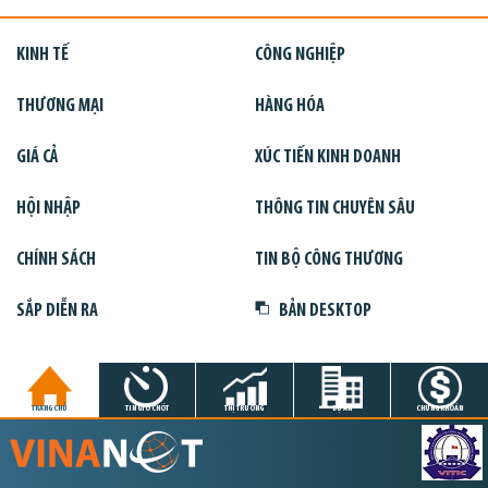
KINH TẾ
CÔNG NGHIỆP
THƯƠNG MẠI
HÀNG HÓA
GIÁ CẢ
XÚC TIẾN KINH DOANH
HỘI NHẬP
THÔNG TIN CHUYÊN SÂU
CHÍNH SÁCH
TIN BỘ CÔNG THƯƠNG
SẮP DIỄN RA
BẢN DESKTOP
TRANG CHỦ
TIN GIỜ CHÓT
THỊ TRƯỜNG
DỰ ÁN
CHỨNG KHOÁN