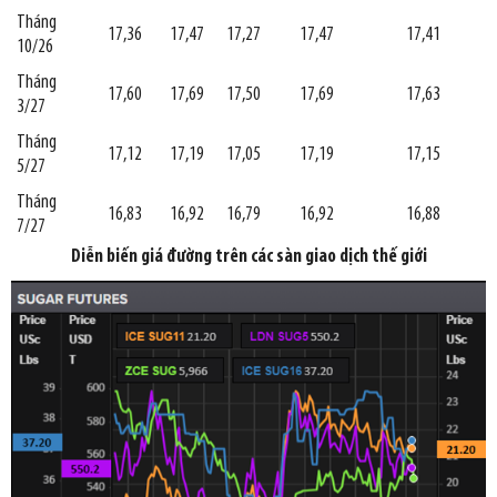
Tháng
17,36
17,47
17,27
17,47
17,41
10/26
Tháng
17,60
17,69
17,50
17,69
17,63
3/27
Tháng
17,12
17,19
17,05
17,19
17,15
5/27
Tháng
16,83
16,92
16,79
16,92
16,88
7/27
Diễn biến giá đường trên các sàn giao dịch thế giới