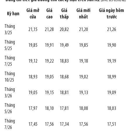
Giá mở
Giá
Giá
Giá mới
Giá ngày hôm
Kỳ hạn
cửa
cao
thấp
nhất
trước
Tháng
21,15
21,28
20,82
21,20
21,26
3/25
Tháng
19,85
19,91
19,49
19,85
19,90
5/25
Tháng
19,12
19,22
18,83
19,18
19,19
7/25
Tháng
18,93
19,05
18,68
19,02
18,99
10/25
Tháng
19,05
19,15
18,81
19,13
19,09
3/26
Tháng
17,97
18,10
17,81
18,08
18,03
5/26
Tháng
17,45
17,56
17,34
17,56
17,51
7/26