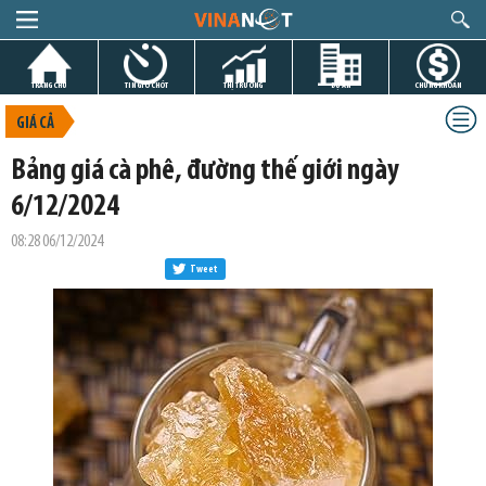
TRANG CHỦ
TIN GIỜ CHÓT
THỊ TRƯỜNG
DỰ ÁN
CHỨNG KHOÁN
GIÁ CẢ
Bảng giá cà phê, đường thế giới ngày
6/12/2024
08:28 06/12/2024
Tweet