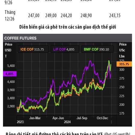
9/26
Tháng
247,00
249,00
244,20
248,90
243,15
12/26
Diễn biến giá cà phê trên các sàn giao dịch thế giới
Bảng chi tiết giá đường thô các kỳ hạn trên sàn ICE
(Đvt: US cent/lb)