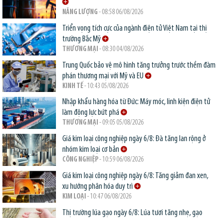
NĂNG LƯỢNG
- 08:58 06/08/2026
Triển vọng tích cực của ngành điện tử Việt Nam tại thị
trường Bắc Mỹ
THƯƠNG MẠI
- 08:30 04/08/2026
Trung Quốc bảo vệ mô hình tăng trưởng trước thềm đàm
phán thương mại với Mỹ và EU
KINH TẾ
- 10:43 05/08/2026
Nhập khẩu hàng hóa từ Đức: Máy móc, linh kiện điện tử
làm động lực bứt phá
THƯƠNG MẠI
- 09:05 05/08/2026
Giá kim loại công nghiệp ngày 6/8: Đà tăng lan rộng ở
nhóm kim loại cơ bản
CÔNG NGHIỆP
- 10:59 06/08/2026
Giá kim loại công nghiệp ngày 6/8: Tăng giảm đan xen,
xu hướng phân hóa duy trì
KIM LOẠI
- 10:47 06/08/2026
Thị trường lúa gạo ngày 6/8: Lúa tươi tăng nhẹ, gạo