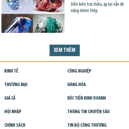
Diễn biến trái chiều, áp lực vẫn đè
nặng nhóm thép
XEM THÊM
KINH TẾ
CÔNG NGHIỆP
THƯƠNG MẠI
HÀNG HÓA
GIÁ CẢ
XÚC TIẾN KINH DOANH
HỘI NHẬP
THÔNG TIN CHUYÊN SÂU
CHÍNH SÁCH
TIN BỘ CÔNG THƯƠNG