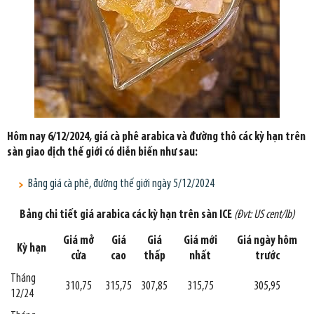
Hôm nay 6/12/2024, giá cà phê arabica và đường thô các kỳ hạn trên
sàn giao dịch thế giới có diễn biến như sau:
Bảng giá cà phê, đường thế giới ngày 5/12/2024
Bảng chi tiết giá arabica các kỳ hạn trên sàn ICE
(Đvt: US cent/lb)
Giá mở
Giá
Giá
Giá mới
Giá ngày hôm
Kỳ hạn
cửa
cao
thấp
nhất
trước
Tháng
310,75
315,75
307,85
315,75
305,95
12/24