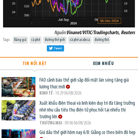
Nguồn:
Vinanet/VITIC/Tradingcharts, Reuters
Tags:
Bảng giá
cà phê
đường thế giới
cà phê arabica
đường thô
Tweet
TIN NỔI BẬT
XEM NHIỀU
FAO cảnh báo thế giới sắp đối mặt làn sóng tăng giá
lương thực mới
KINH TẾ
- 10:29 06/08/2026
Xuất khẩu điện thoại và linh kiện duy trì đà tăng trưởng
nhờ nhu cầu tiêu thụ điện tử phục hồi tại nhiều thị
trường lớn
THƯƠNG MẠI
- 09:06 06/08/2026
Giá dầu thế giới hôm nay 6/8: Giằng co theo biên độ hẹp