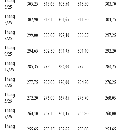
Tháng
305,25
315,65
303,50
313,50
303,70
3/25
Tháng
302,90
313,15
301,65
311,30
301,75
5/25
Tháng
299,00
308,05
297,10
306,55
297,25
7/25
Tháng
294,65
302,30
291,95
301,10
292,20
9/25
Tháng
285,35
293,55
284,00
292,55
284,25
12/25
Tháng
277,75
285,00
276,00
284,20
276,25
3/26
Tháng
272,20
276,00
267,85
275,40
268,05
5/26
Tháng
264,10
267,15
261,15
266,80
260,00
7/26
Tháng
255,65
258,15
252,65
258,00
251,65