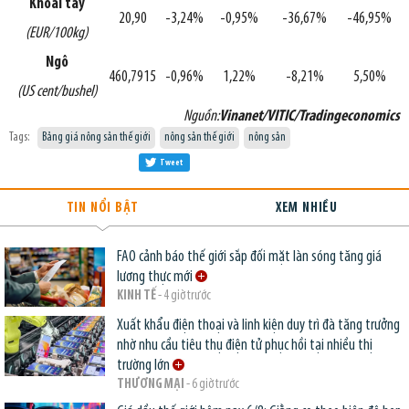
Khoai tây
20,90
-3,24%
-0,95%
-36,67%
-46,95%
(EUR/100kg)
Ngô
460,7915
-0,96%
1,22%
-8,21%
5,50%
(US cent/bushel)
Nguồn:
Vinanet/VITIC/Tradingeconomics
Tags:
Bảng giá nông sản thế giới
nông sản thế giới
nông sản
Tweet
TIN NỔI BẬT
XEM NHIỀU
FAO cảnh báo thế giới sắp đối mặt làn sóng tăng giá
lương thực mới
KINH TẾ
- 4 giờ trước
Xuất khẩu điện thoại và linh kiện duy trì đà tăng trưởng
nhờ nhu cầu tiêu thụ điện tử phục hồi tại nhiều thị
trường lớn
THƯƠNG MẠI
- 6 giờ trước