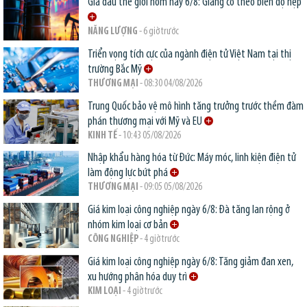
Giá dầu thế giới hôm nay 6/8: Giằng co theo biên độ hẹp
NĂNG LƯỢNG
- 6 giờ trước
Triển vọng tích cực của ngành điện tử Việt Nam tại thị
trường Bắc Mỹ
THƯƠNG MẠI
- 08:30 04/08/2026
Trung Quốc bảo vệ mô hình tăng trưởng trước thềm đàm
phán thương mại với Mỹ và EU
KINH TẾ
- 10:43 05/08/2026
Nhập khẩu hàng hóa từ Đức: Máy móc, linh kiện điện tử
làm động lực bứt phá
THƯƠNG MẠI
- 09:05 05/08/2026
Giá kim loại công nghiệp ngày 6/8: Đà tăng lan rộng ở
nhóm kim loại cơ bản
CÔNG NGHIỆP
- 4 giờ trước
Giá kim loại công nghiệp ngày 6/8: Tăng giảm đan xen,
xu hướng phân hóa duy trì
KIM LOẠI
- 4 giờ trước