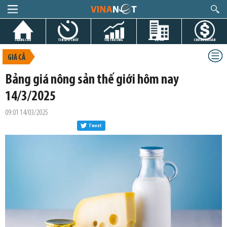
TRANG CHỦ
TIN GIỜ CHÓT
THỊ TRƯỜNG
DỰ ÁN
CHỨNG KHOÁN
GIÁ CẢ
Bảng giá nông sản thế giới hôm nay
14/3/2025
09:01 14/03/2025
Tweet