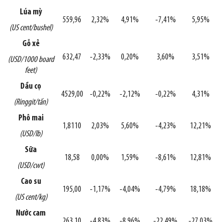
Lúa mỳ
559,96
2,32%
4,91%
-7,41%
5,95%
(US cent/bushel)
Gỗ xẻ
632,47
-2,33%
0,20%
3,60%
3,51%
(USD/1000 board
feet)
Dầu cọ
4529,00
-0,22%
-2,12%
-0,22%
4,31%
(Ringgit/tấn)
Phô mai
1,8110
2,03%
5,60%
-4,23%
12,21%
(USD/lb)
Sữa
18,58
0,00%
1,59%
-8,61%
12,81%
(USD/cwt)
Cao su
195,00
-1,17%
-4,04%
-4,79%
18,18%
(US cent/kg)
Nước cam
263,10
-4,83%
-8,96%
-22,49%
-27,03%