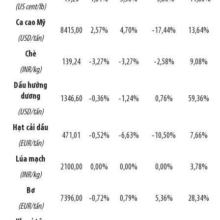
(US cent/lb)
Ca cao Mỹ
8415,00
2,57%
4,70%
-17,44%
13,64%
(USD/tấn)
Chè
139,24
-3,27%
-3,27%
-2,58%
9,08%
(INR/kg)
Dầu hướng
dương
1346,60
-0,36%
-1,24%
0,76%
59,36%
(USD/tấn)
Hạt cải dầu
471,01
-0,52%
-6,63%
-10,50%
7,66%
(EUR/tấn)
Lúa mạch
2100,00
0,00%
0,00%
0,00%
3,78%
(INR/kg)
Bơ
7396,00
-0,72%
0,79%
5,36%
28,34%
(EUR/tấn)