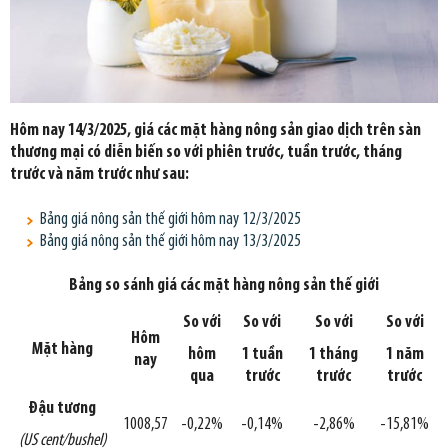
Hôm nay 14/3/2025, giá các mặt hàng nông sản giao dịch trên sàn
thương mại có diễn biến so với phiên trước, tuần trước, tháng
trước và năm trước như sau:
Bảng giá nông sản thế giới hôm nay 12/3/2025
Bảng giá nông sản thế giới hôm nay 13/3/2025
Bảng so sánh giá các mặt hàng nông sản thế giới
So với
So với
So với
So với
Hôm
Mặt hàng
hôm
1 tuần
1 tháng
1 năm
nay
qua
trước
trước
trước
Đậu tương
1008,57
-0,22%
-0,14%
-2,86%
-15,81%
(US cent/bushel)