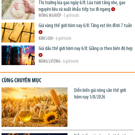
Thị trường lúa gạo ngày 6/8: Lúa tươi tăng nhẹ, gạo
nguyên liệu và xuất khẩu tiếp tục đi ngang
NÔNG NGHIỆP
- 5 giờ trước
Giá vàng thế giới hôm nay 6/8: Tăng vọt lên đỉnh 7 tuần
KIM LOẠI
- 6 giờ trước
Giá dầu thế giới hôm nay 6/8: Giằng co theo biên độ hẹp
NĂNG LƯỢNG
- 6 giờ trước
CÙNG CHUYÊN MỤC
Diễn biến giá nông sản thế giới
hôm nay 5/8/2026