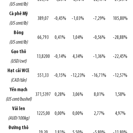
(US cent/lb)
Cà phê Mỹ
389,07
-0,45%
-1,03%
-7,29%
105,80%
(US cent/lb)
Bông
66,793
0,41%
1,04%
-0,56%
-28,88%
(US cent/lb)
Gạo thô
13,8200
-0,14%
4,34%
-1,36%
-22,45%
(USD/cwt)
Hạt cải WCE
551,33
-0,15%
-12,23%
-16,71%
-12,57%
(CAD/tấn)
Yến mạch
371,5397
0,28%
3,06%
8,01%
1,58%
(US cent/bushel)
Vải len
1225,00
0,00%
0,00%
2,77%
4,97%
(AUD/100kg)
Đường thô
19,20
1,81%
5,50%
-5,80%
-11,80%