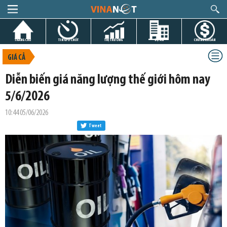
TRANG CHỦ
TIN GIỜ CHÓT
THỊ TRƯỜNG
DỰ ÁN
CHỨNG KHOÁN
GIÁ CẢ
Diễn biến giá năng lượng thế giới hôm nay
5/6/2026
10:44 05/06/2026
Tweet