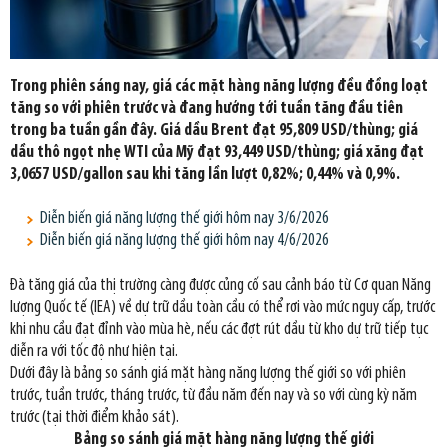
Trong phiên sáng nay, giá các mặt hàng năng lượng đều đồng loạt
tăng so với phiên trước và đang hướng tới tuần tăng đầu tiên
trong ba tuần gần đây. Giá dầu Brent đạt 95,809 USD/thùng; giá
dầu thô ngọt nhẹ WTI của Mỹ đạt 93,449 USD/thùng; giá xăng đạt
3,0657 USD/gallon sau khi tăng lần lượt 0,82%; 0,44% và 0,9%.
Diễn biến giá năng lượng thế giới hôm nay 3/6/2026
Diễn biến giá năng lượng thế giới hôm nay 4/6/2026
Đà tăng giá của thị trường càng được củng cố sau cảnh báo từ Cơ quan Năng
lượng Quốc tế (IEA) về dự trữ dầu toàn cầu có thể rơi vào mức nguy cấp, trước
khi nhu cầu đạt đỉnh vào mùa hè, nếu các đợt rút dầu từ kho dự trữ tiếp tục
diễn ra với tốc độ như hiện tại.
Dưới đây là bảng so sánh giá mặt hàng năng lượng thế giới so với phiên
trước, tuần trước, tháng trước, từ đầu năm đến nay và so với cùng kỳ năm
trước (tại thời điểm khảo sát).
Bảng so sánh giá mặt hàng năng lượng thế giới