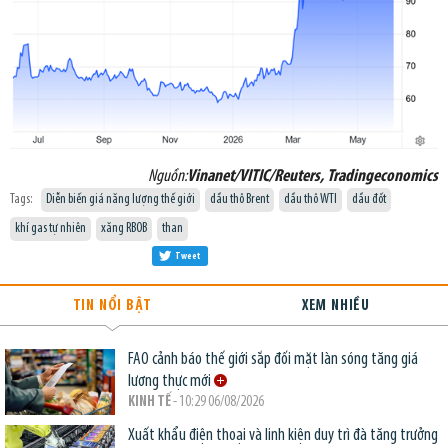
Nguồn:
Vinanet/VITIC/Reuters, Tradingeconomics
Tags:
Diễn biến giá năng lượng thế giới
dầu thô Brent
dầu thô WTI
dầu đốt
khí gas tự nhiên
xăng RBOB
than
Tweet
TIN NỔI BẬT
XEM NHIỀU
FAO cảnh báo thế giới sắp đối mặt làn sóng tăng giá
lương thực mới
KINH TẾ
- 10:29 06/08/2026
Xuất khẩu điện thoại và linh kiện duy trì đà tăng trưởng