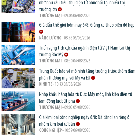
nhờ nhu cầu tiêu thụ điện tử phục hồi tại nhiều thị
trường lớn
THƯƠNG MẠI
- 09:06 06/08/2026
Giá dầu thế giới hôm nay 6/8: Giằng co theo biên độ hẹp
NĂNG LƯỢNG
- 08:58 06/08/2026
Triển vọng tích cực của ngành điện tử Việt Nam tại thị
trường Bắc Mỹ
THƯƠNG MẠI
- 08:30 04/08/2026
Trung Quốc bảo vệ mô hình tăng trưởng trước thềm đàm
phán thương mại với Mỹ và EU
KINH TẾ
- 10:43 05/08/2026
Nhập khẩu hàng hóa từ Đức: Máy móc, linh kiện điện tử
làm động lực bứt phá
THƯƠNG MẠI
- 09:05 05/08/2026
Giá kim loại công nghiệp ngày 6/8: Đà tăng lan rộng ở
nhóm kim loại cơ bản
CÔNG NGHIỆP
- 10:59 06/08/2026