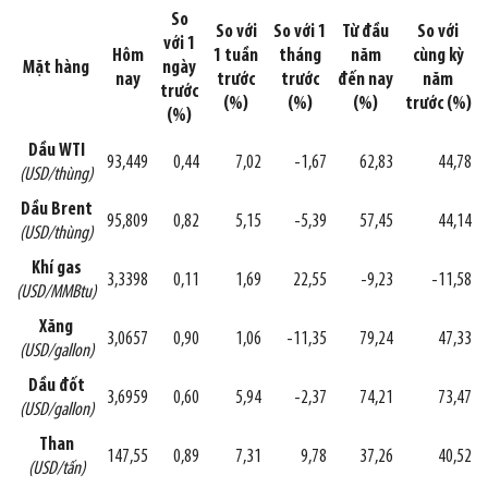
So
So với
So với 1
Từ đầu
So với
với 1
Hôm
1 tuần
tháng
năm
cùng kỳ
Mặt hàng
ngày
nay
trước
trước
đến nay
năm
trước
(%)
(%)
(%)
trước (%)
(%)
Dầu WTI
93,449
0,44
7,02
-1,67
62,83
44,78
(USD/thùng)
Dầu Brent
95,809
0,82
5,15
-5,39
57,45
44,14
(USD/thùng)
Khí gas
3,3398
0,11
1,69
22,55
-9,23
-11,58
(USD/MMBtu)
Xăng
3,0657
0,90
1,06
-11,35
79,24
47,33
(USD/gallon)
Dầu đốt
3,6959
0,60
5,94
-2,37
74,21
73,47
(USD/gallon)
Than
147,55
0,89
7,31
9,78
37,26
40,52
(USD/tấn)