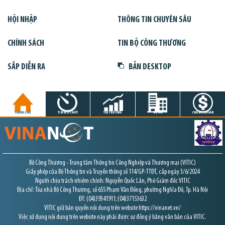
HỘI NHẬP
THÔNG TIN CHUYÊN SÂU
CHÍNH SÁCH
TIN BỘ CÔNG THƯƠNG
SẮP DIỄN RA
BẢN DESKTOP
TRANG CHỦ
TIN GIỜ CHÓT
THỊ TRƯỜNG
DỰ ÁN
CHỨNG KHOÁN
Bộ Công Thương - Trung tâm Thông tin Công Nghiệp và Thương mại (VITIC)
Giấy phép của Bộ Thông tin và Truyền thông số 114/GP-TTĐT, cấp ngày 3/6/2024
Người chịu trách nhiệm chính: Nguyễn Quốc Lân, Phó Giám đốc VITIC
Địa chỉ: Tòa nhà Bộ Công Thương, số 655 Phạm Văn Đồng, phường Nghĩa Đô, Tp. Hà Nội
ĐT: (04)39341911; (04)37153632
VITIC giữ bản quyền nội dung trên website https://vinanet.vn/
Việc sử dụng nội dung trên website này phải được sự đồng ý bằng văn bản của VITIC.