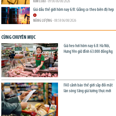
KIM LOẠI
- 09:06 06/08/2026
Giá dầu thế giới hôm nay 6/8: Giằng co theo biên độ hẹp
NĂNG LƯỢNG
- 08:58 06/08/2026
CÙNG CHUYÊN MỤC
Giá heo hơi hôm nay 6.8: Hà Nội,
Hưng Yên giữ đỉnh 63.000 đồng/kg
FAO cảnh báo thế giới sắp đối mặt
làn sóng tăng giá lương thực mới