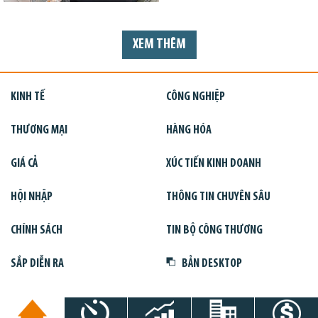
XEM THÊM
KINH TẾ
CÔNG NGHIỆP
THƯƠNG MẠI
HÀNG HÓA
GIÁ CẢ
XÚC TIẾN KINH DOANH
HỘI NHẬP
THÔNG TIN CHUYÊN SÂU
CHÍNH SÁCH
TIN BỘ CÔNG THƯƠNG
SẮP DIỄN RA
BẢN DESKTOP