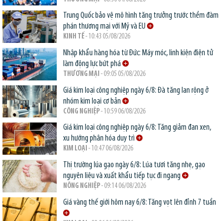
Trung Quốc bảo vệ mô hình tăng trưởng trước thềm đàm
phán thương mại với Mỹ và EU
KINH TẾ
- 10:43 05/08/2026
Nhập khẩu hàng hóa từ Đức: Máy móc, linh kiện điện tử
làm động lực bứt phá
THƯƠNG MẠI
- 09:05 05/08/2026
Giá kim loại công nghiệp ngày 6/8: Đà tăng lan rộng ở
nhóm kim loại cơ bản
CÔNG NGHIỆP
- 10:59 06/08/2026
Giá kim loại công nghiệp ngày 6/8: Tăng giảm đan xen,
xu hướng phân hóa duy trì
KIM LOẠI
- 10:47 06/08/2026
Thị trường lúa gạo ngày 6/8: Lúa tươi tăng nhẹ, gạo
nguyên liệu và xuất khẩu tiếp tục đi ngang
NÔNG NGHIỆP
- 09:14 06/08/2026
Giá vàng thế giới hôm nay 6/8: Tăng vọt lên đỉnh 7 tuần