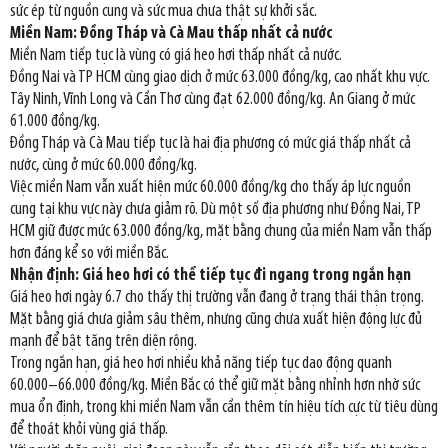
sức ép từ nguồn cung và sức mua chưa thật sự khởi sắc.
Miền Nam: Đồng Tháp và Cà Mau thấp nhất cả nước
Miền Nam tiếp tục là vùng có giá heo hơi thấp nhất cả nước.
Đồng Nai và TP HCM cùng giao dịch ở mức 63.000 đồng/kg, cao nhất khu vực.
Tây Ninh, Vĩnh Long và Cần Thơ cùng đạt 62.000 đồng/kg. An Giang ở mức
61.000 đồng/kg.
Đồng Tháp và Cà Mau tiếp tục là hai địa phương có mức giá thấp nhất cả
nước, cùng ở mức 60.000 đồng/kg.
Việc miền Nam vẫn xuất hiện mức 60.000 đồng/kg cho thấy áp lực nguồn
cung tại khu vực này chưa giảm rõ. Dù một số địa phương như Đồng Nai, TP
HCM giữ được mức 63.000 đồng/kg, mặt bằng chung của miền Nam vẫn thấp
hơn đáng kể so với miền Bắc.
Nhận định: Giá heo hơi có thể tiếp tục đi ngang trong ngắn hạn
Giá heo hơi ngày 6.7 cho thấy thị trường vẫn đang ở trạng thái thận trọng.
Mặt bằng giá chưa giảm sâu thêm, nhưng cũng chưa xuất hiện động lực đủ
mạnh để bật tăng trên diện rộng.
Trong ngắn hạn, giá heo hơi nhiều khả năng tiếp tục dao động quanh
60.000–66.000 đồng/kg. Miền Bắc có thể giữ mặt bằng nhỉnh hơn nhờ sức
mua ổn định, trong khi miền Nam vẫn cần thêm tín hiệu tích cực từ tiêu dùng
để thoát khỏi vùng giá thấp.