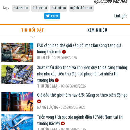
Nguồn:
Báo Văn Hoá
Tags:
Giá heo hơi
Giá lợn hơi
Giá thịt lợn
ngành chăn nuôi
Link gốc
Tweet
TIN NỔI BẬT
XEM NHIỀU
FAO cảnh báo thế giới sắp đối mặt làn sóng tăng giá
lương thực mới
KINH TẾ
- 10:29 06/08/2026
Xuất khẩu điện thoại và linh kiện duy trì đà tăng trưởng
nhờ nhu cầu tiêu thụ điện tử phục hồi tại nhiều thị
trường lớn
THƯƠNG MẠI
- 09:06 06/08/2026
Giá dầu thế giới hôm nay 6/8: Giằng co theo biên độ hẹp
NĂNG LƯỢNG
- 08:58 06/08/2026
Triển vọng tích cực của ngành điện tử Việt Nam tại thị
trường Bắc Mỹ
THƯƠNG MẠI
- 08:30 04/08/2026