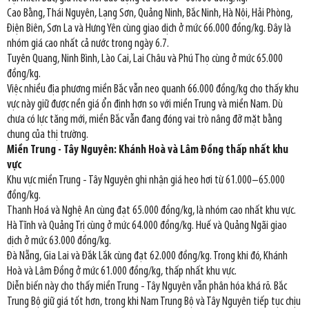
Cao Bằng, Thái Nguyên, Lạng Sơn, Quảng Ninh, Bắc Ninh, Hà Nội, Hải Phòng,
Điện Biên, Sơn La và Hưng Yên cùng giao dịch ở mức 66.000 đồng/kg. Đây là
nhóm giá cao nhất cả nước trong ngày 6.7.
Tuyên Quang, Ninh Bình, Lào Cai, Lai Châu và Phú Thọ cùng ở mức 65.000
đồng/kg.
Việc nhiều địa phương miền Bắc vẫn neo quanh 66.000 đồng/kg cho thấy khu
vực này giữ được nền giá ổn định hơn so với miền Trung và miền Nam. Dù
chưa có lực tăng mới, miền Bắc vẫn đang đóng vai trò nâng đỡ mặt bằng
chung của thị trường.
Miền Trung - Tây Nguyên: Khánh Hoà và Lâm Đồng thấp nhất khu
vực
Khu vực miền Trung - Tây Nguyên ghi nhận giá heo hơi từ 61.000–65.000
đồng/kg.
Thanh Hoá và Nghệ An cùng đạt 65.000 đồng/kg, là nhóm cao nhất khu vực.
Hà Tĩnh và Quảng Trị cùng ở mức 64.000 đồng/kg. Huế và Quảng Ngãi giao
dịch ở mức 63.000 đồng/kg.
Đà Nẵng, Gia Lai và Đắk Lắk cùng đạt 62.000 đồng/kg. Trong khi đó, Khánh
Hoà và Lâm Đồng ở mức 61.000 đồng/kg, thấp nhất khu vực.
Diễn biến này cho thấy miền Trung - Tây Nguyên vẫn phân hóa khá rõ. Bắc
Trung Bộ giữ giá tốt hơn, trong khi Nam Trung Bộ và Tây Nguyên tiếp tục chịu