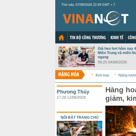
Thứ sáu, 07/08/2026 22:49 GMT + 7
TIN BỘ CÔNG THƯƠNG
KINH TẾ
CÔNG
Giá heo hơi hôm nay 4
Miền Trung và miền N
ngang
09:25 04/08/2026
HÀNG HÓA
Kim loại
Năng lượ
Hàng hoá
Phương Thúy
giảm, ki
17:28 12/06/2026
NỔI BẬT TRANG CHỦ