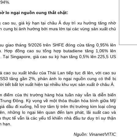
,94%.
US Cott
hờ lo ngại nguồn cung thắt chặt:
London
g cao su, giá kỳ hạn tại châu Á duy trì xu hướng tăng nhờ
US Coc
n cung bị ảnh hưởng bởi mưa lớn tại các vùng sản xuất chủ
Rough 
u giao tháng 9/2026 trên SHFE đóng cửa tăng 0,95% lên
Nguồn Fi
n. Hợp đồng cao su tổng hợp butadiene tăng 1,06% lên
. Tại Singapore, giá cao su kỳ hạn tăng 0,5% lên 225,5 US
iá cao su xuất khẩu của Thái Lan tiếp tục đi lên, với cao su
SS3 tăng gần 2%, phản ánh lo ngại nguồn cung có thể bị
ời tiết bất lợi xuất hiện tại nhiều khu vực sản xuất ở châu Á.
m điểm của thị trường hàng hóa tuần này vẫn là diễn biến
ại Trung Đông. Kỳ vọng về một thỏa thuận hòa bình giữa Mỹ
giá dầu đi xuống, hỗ trợ tâm lý trên thị trường kim loại công
ên, những lo ngại liên quan đến lạm phát, lãi suất cao và
ụ thực tế vẫn là các yếu tố khiến nhà đầu tư duy trì sự thận
n hạn.
Nguồn: Vinanet/VITIC