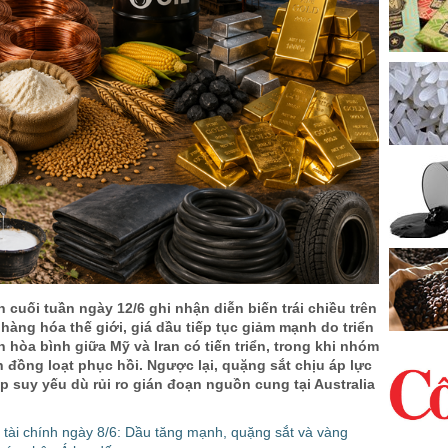
h cuối tuần ngày 12/6 ghi nhận diễn biến trái chiều trên
 hàng hóa thế giới, giá dầu tiếp tục giảm mạnh do triển
hòa bình giữa Mỹ và Iran có tiến triển, trong khi nhóm
n đồng loạt phục hồi. Ngược lại, quặng sắt chịu áp lực
p suy yếu dù rủi ro gián đoạn nguồn cung tại Australia
tài chính ngày 8/6: Dầu tăng mạnh, quặng sắt và vàng