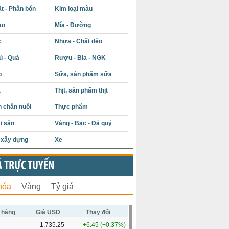
t - Phân bón
Kim loại màu
ạo
Mía - Đường
c
Nhựa - Chất dẻo
ủ - Quả
Rượu - Bia - NGK
p
Sữa, sản phẩm sữa
á
Thịt, sản phẩm thịt
 chăn nuôi
Thực phẩm
i sản
Vàng - Bạc - Đá quý
u xây dựng
Xe
Ả TRỰC TUYẾN
hóa
Vàng
Tỷ giá
 hàng
Giá USD
Thay đổi
1,735.25
+6.45 (+0.37%)