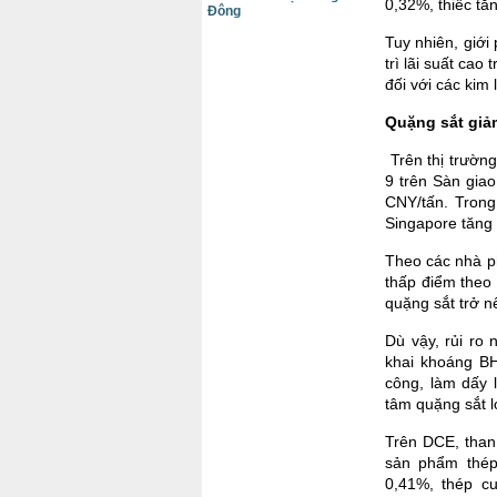
0,32%, thiếc tă
Đông
Tuy nhiên, giới
trì lãi suất cao
đối với các kim 
Quặng sắt giả
Trên thị trườn
9 trên Sàn gia
CNY/tấn. Trong
Singapore tăng
Theo các nhà ph
thấp điểm theo
quặng sắt trở n
Dù vậy, rủi ro
khai khoáng BH
công, làm dấy 
tâm quặng sắt lớ
Trên DCE, than
sản phẩm thép
0,41%, thép c