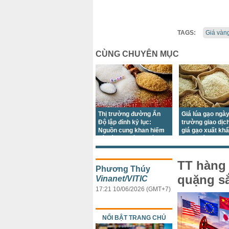
TAGS:
Giá vàn
CÙNG CHUYÊN MỤC
Thị trường đường Ấn
Giá lúa gạo ngày
Độ lập đỉnh kỷ lục:
trường giao dịc
Nguồn cung khan hiếm
giá gạo xuất kh
gây áp lực lớn trước
giảm trái chiều
mùa lễ hội
TT hàng 
Phương Thúy
quặng sắ
Vinanet/VITIC
17:21 10/06/2026 (GMT+7)
NỔI BẬT TRANG CHỦ