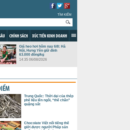
TÌM KIẾM
SÂU
CHÍNH SÁCH
XÚC TIẾN KINH DOANH
Giá heo hơi hôm nay 6/8: Hà
Nội, Hưng Yên giữ đỉnh
63.000 đồng/kg
14:35 06/08/2026
ĐIỂM
Trung Quốc: Thời đại của thép
phế liệu lên ngôi, “thế chân”
quặng sắt
Chocolate Việt nổi tiếng thế
giới được người Pháp sản