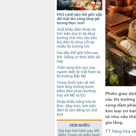
FAO cảnh báo thế giới sắp
đối mặt làn sóng tăng giá
lương thực mới
Xuất khẩu điện thoại và
linh kiện duy trì đà tăng
trưởng nhờ nhu cầu tiêu
thụ điện tử phục hồi tại
nhiều thị trường lớn
Giá dầu thế giới hôm nay
6/8: Giằng co theo biên độ
hẹp
Triển vọng tích cực của
ngành điện tử Việt Nam tại
thị trường Bắc Mỹ
Trung Quốc bảo vệ mô
hình tăng trưởng trước
thềm đàm phán thương
Phiên giao dịc
mại với Mỹ và EU
các thị trường
Nhập khẩu hàng hóa từ
vọng đàm phán 
Đức: Máy móc, linh kiện
điện tử làm động lực bứt
kim loại cơ bả
phá
từ nhu cầu thé
gia tăng.
XEM NHIỀU
Giá heo hơi hôm nay 4/8:
TT hàng hóa và 
Miền Trung và miền Nam