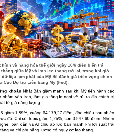
 chính và hàng hóa thế giới ngày 10/6 diễn biến trái
thẳng giữa Mỹ và Iran leo thang trở lại, trong khi giới
 dữ liệu lạm phát của Mỹ để đánh giá triển vọng chính
ủa Cục Dự trữ Liên bang Mỹ (Fed).
ứng khoán
Nhật Bản giảm mạnh sau khi Mỹ tiến hành các
 nhằm vào Iran, làm gia tăng lo ngại về rủi ro địa chính trị
hát từ giá năng lượng.
225 giảm 1,89%, xuống 64.179,27 điểm, đảo chiều sau phiên
ước đó. Chỉ số Topix giảm 1,25%, còn 3.847,60 điểm. Nhóm
ghệ, bán dẫn và AI chịu áp lực bán mạnh khi lợi suất trái
tăng và chi phí năng lượng có nguy cơ leo thang.