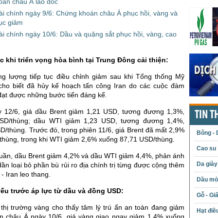
oán châu Á lao dốc
ài chính ngày 9/6: Chứng khoán châu Á phục hồi, vàng và
tục giảm
ài chính ngày 10/6: Dầu và quặng sắt phục hồi, vàng, cao
c khi triển vọng hòa bình tại Trung Đông cải thiện:
ng lượng tiếp tục điều chỉnh giảm sau khi Tổng thống Mỹ
ho biết đã hủy kế hoạch tấn công Iran do các cuộc đàm
đạt được những bước tiến đáng kể.
 12/6, giá dầu Brent giảm 1,21 USD, tương đương 1,3%,
TIN T
SD/thùng; dầu WTI giảm 1,23 USD, tương đương 1,4%,
/thùng. Trước đó, trong phiên 11/6, giá Brent đã mất 2,9%
Bông - 
thùng, trong khi WTI giảm 2,6% xuống 87,71 USD/thùng.
Cao su
tuần, dầu Brent giảm 4,2% và dầu WTI giảm 4,4%, phản ánh
Da giày
 dần loại bỏ phần bù rủi ro địa chính trị từng được cộng thêm
- Iran leo thang.
Dầu mỏ 
yếu trước áp lực từ dầu và đồng USD:
Gỗ - Gi
 thị trường vàng cho thấy tâm lý trú ẩn an toàn đang giảm
Hạt điề
ên châu Á ngày 10/6, giá vàng giao ngay giảm 1,4% xuống