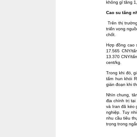
không gỉ tăng 1
Cao su tăng n
Trên thị trườn
triển vọng nguồ
chốt.
Hợp đồng cao s
17.565 CNY/tấ
13.370 CNY/tấn
cent/kg.
Trong khi đó, g
tấm hun khói R
gián đoạn khi th
Nhìn chung, tâ
địa chính trị t
và Iran đã kéo 
nghiệp. Tuy nhi
nhu cầu tiêu th
trọng trong ngắ