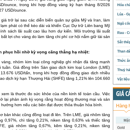
SD/ounce, trong khi hợp đồng vàng kỳ hạn tháng 8/2026
Hóa chấ
27 USD/ounce.
Lúa - G
iá trở lại sau các diễn biến quân sự giữa Mỹ và Iran, làm
Ngũ cố
i lạm phát có thể kéo dài và khiến Cục Dự trữ Liên bang Mỹ
hính sách lãi suất cao lâu hơn dự kiến. Môi trường lãi suất
Rau - C
bất lợi cho vàng do làm tăng chi phí cơ hội nắm giữ tài sản
Sắt thé
Than đ
n phục hồi nhờ kỳ vọng căng thẳng hạ nhiệt:
Thức ăn
i vàng, nhóm kim loại công nghiệp ghi nhận đà tăng mạnh
i tuần. Giá đồng trên Sàn giao dịch kim loại London (LME)
Thuỷ hả
 13.676 USD/tấn, trong khi hợp đồng đồng giao dịch nhiều
giao dịch kỳ hạn Thượng Hải (SHFE) tăng 1,21% lên 104.660
Vật liệ
GIÁ C
xem là thước đo sức khỏe của nền kinh tế toàn cầu. Việc
trở lại phản ánh kỳ vọng rằng hoạt động thương mại và sản
nh hưởng hơn nếu các bên đạt được thỏa thuận hòa bình.
Hàng 
ơ bản khác cũng đồng loạt đi lên. Trên LME, giá nhôm tăng
g 0,97%, chì tăng 0,21%, niken tăng 0,63% và thiếc tăng
Mặt
FE, giá nhôm tăng 0,67%, kẽm tăng 0,21%, niken tăng
Gold