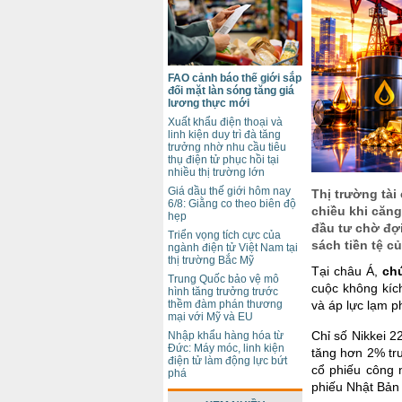
FAO cảnh báo thế giới sắp
đối mặt làn sóng tăng giá
lương thực mới
Xuất khẩu điện thoại và
linh kiện duy trì đà tăng
trưởng nhờ nhu cầu tiêu
thụ điện tử phục hồi tại
nhiều thị trường lớn
Giá dầu thế giới hôm nay
Thị trường tài
6/8: Giằng co theo biên độ
chiều khi căng 
hẹp
đầu tư chờ đợi
Triển vọng tích cực của
sách tiền tệ c
ngành điện tử Việt Nam tại
thị trường Bắc Mỹ
Tại châu Á,
ch
Trung Quốc bảo vệ mô
cuộc không kích
hình tăng trưởng trước
thềm đàm phán thương
và áp lực lạm p
mại với Mỹ và EU
Chỉ số Nikkei 
Nhập khẩu hàng hóa từ
Đức: Máy móc, linh kiện
tăng hơn 2% tr
điện tử làm động lực bứt
cổ phiếu công n
phá
phiếu Nhật Bản 