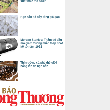
xuất như thế nào?
Hạn hán sẽ đẩy tăng giá gạo
Morgan Stanley: Thăm dò dầu
mỏ giảm xuống mức thấp nhất
kể từ năm 1952
Thị trường cà phê thế giới
nóng lên do hạn hán