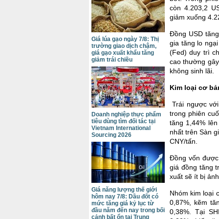
còn 4.203,2 U
giảm xuống 4.2
Đồng USD tăng g
Giá lúa gạo ngày 7/8: Thị
gia tăng lo ngạ
trường giao dịch chậm,
(Fed) duy trì c
giá gạo xuất khẩu tăng
giảm trái chiều
cao thường gây 
không sinh lãi.
Kim loại cơ bả
Trái ngược vớ
trong phiên cuố
Doanh nghiệp thực phẩm
tiêu dùng tìm đối tác tại
tăng 1,44% lên
Vietnam International
nhất trên Sàn 
Sourcing 2026
CNY/tấn.
Đồng vốn được 
giá đồng tăng 
xuất sẽ ít bị ả
Giá năng lượng thế giới
Nhóm kim loại c
hôm nay 7/8: Dầu đốt có
0,87%, kẽm tăn
mức tăng giá kỷ lục từ
đầu năm đến nay trong bối
0,38%. Tại SH
cảnh bất ổn tại Trung