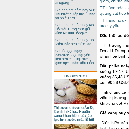
giảm, chứng kh
đi ngang
TT hàng hóa - t
Giá heo hơi hôm nay 5/8:
quặng sắt tiếp 
Thị trường tiếp tục lùi nhẹ
tại nhiều nơi
TT hàng hóa - t
Giá heo hơi hôm nay 6/8:
su suy yếu
Hà Nội, Hưng Yên giữ
đỉnh 63.000 đồng/kg
Dầu thô lao dố
Giá heo hơi hôm nay 7/8:
Miền Bắc neo mức cao
Thị trường nă
Donald Trump c
Giá lúa gạo ngày
3/8/2026: Gạo nguyên
phán hòa bình 
liệu neo cao, thị trường
giao dịch chậm đầu tuần
Đầu phiên ngày
xuống 89,17 U
TIN GIỜ CHÓT
xuống 86,48 USD
còn 90,38 USD/
Tính chung cả 
việc thị trường
khi xung đột Mỹ 
Thị trường đường Ấn Độ
lập đỉnh kỷ lục: Nguồn
Giá vàng suy 
cung khan hiếm gây áp
lực lớn trước mùa lễ hội
Diễn biến trên
bớt. Trong phi