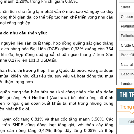
ng mạnh 2,28%, trong khi chì giảm 0,65%.
Silver
 phân tích cho rằng lạm phát vẫn ở mức cao và nguy cơ duy
Copper
 trong thời gian dài có thể tiếp tục hạn chế triển vọng nhu cầu
loại công nghiệp.
Platinu
m do nhu cầu thép yếu:
Palladi
g nguyên liệu sản xuất thép, hợp đồng quặng sắt giao tháng
Crude O
o dịch hàng hóa Đại Liên (DCE) giảm 0,33% xuống còn 764
 khi đó, hợp đồng quặng sắt chuẩn giao tháng 7 trên Sàn
Brent Oi
 nhẹ 0,17% lên 101,3 USD/tấn.
Natural
ân tích, thị trường thép Trung Quốc đã bước vào giai đoạn
Gasoli
 mùa, khiến nhu cầu tiêu thụ suy yếu và hoạt động thu mua
ên thận trọng hơn.
London 
 nguồn cung vẫn hiện hữu sau khi công nhân của tập đoàn
US Whe
THỊ 
P tại cảng Port Hedland (Australia) bỏ phiếu ủng hộ đình
US Cor
lên lo ngại gián đoạn xuất khẩu tại một trong những trung
Trong
n nhất thế giới.
US Soy
 luyện cốc tăng 0,81% và than cốc tăng mạnh 3,56%. Các
US Coff
Chỉ
 trên SHFE cũng đồng loạt tăng giá, với thép cây tăng
uộn cán nóng tăng 0,42%, thép dây tăng 0,09% và thép
US Sug