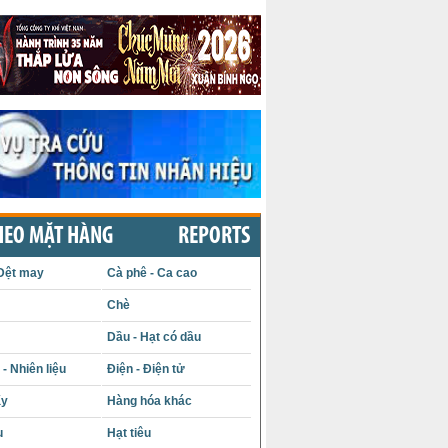
HEO MẶT HÀNG
REPORTS
Dệt may
Cà phê - Ca cao
Chè
Dầu - Hạt có dầu
- Nhiên liệu
Điện - Điện tử
ấy
Hàng hóa khác
u
Hạt tiêu