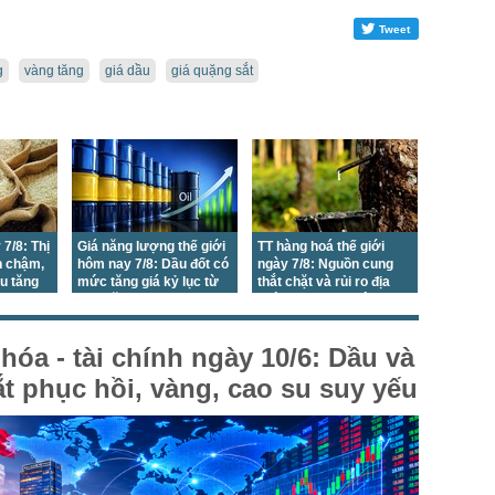
Tweet
g
vàng tăng
giá dầu
giá quặng sắt
 7/8: Thị
Giá năng lượng thế giới
TT hàng hoá thế giới
h chậm,
hôm nay 7/8: Dầu đốt có
ngày 7/8: Nguồn cung
ẩu tăng
mức tăng giá kỷ lục từ
thắt chặt và rủi ro địa
đầu năm đến nay trong
chính trị đã tạo động lực
bối cảnh bất ổn tại Trung
mới cho giá
Đông
hóa - tài chính ngày 10/6: Dầu và
t phục hồi, vàng, cao su suy yếu