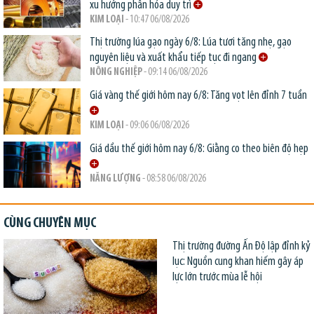
xu hướng phân hóa duy trì
KIM LOẠI
- 10:47 06/08/2026
Thị trường lúa gạo ngày 6/8: Lúa tươi tăng nhẹ, gạo
nguyên liệu và xuất khẩu tiếp tục đi ngang
NÔNG NGHIỆP
- 09:14 06/08/2026
Giá vàng thế giới hôm nay 6/8: Tăng vọt lên đỉnh 7 tuần
KIM LOẠI
- 09:06 06/08/2026
Giá dầu thế giới hôm nay 6/8: Giằng co theo biên độ hẹp
NĂNG LƯỢNG
- 08:58 06/08/2026
CÙNG CHUYÊN MỤC
Thị trường đường Ấn Độ lập đỉnh kỷ
lục: Nguồn cung khan hiếm gây áp
lực lớn trước mùa lễ hội