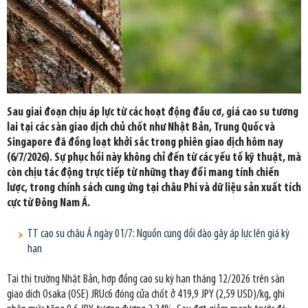
Sau giai đoạn chịu áp lực từ các hoạt động đầu cơ, giá cao su tương
lai tại các sàn giao dịch chủ chốt như Nhật Bản, Trung Quốc và
Singapore đã đồng loạt khởi sắc trong phiên giao dịch hôm nay
(6/7/2026). Sự phục hồi này không chỉ đến từ các yếu tố kỹ thuật, mà
còn chịu tác động trực tiếp từ những thay đổi mang tính chiến
lược, trong chính sách cung ứng tại châu Phi và dữ liệu sản xuất tích
cực từ Đông Nam Á.
TT cao su châu Á ngày 01/7: Nguồn cung dồi dào gây áp lực lên giá kỳ
hạn
Tại thị trường Nhật Bản, hợp đồng cao su kỳ hạn tháng 12/2026 trên sàn
giao dịch Osaka (OSE) JRUc6 đóng cửa chốt ở 419,9 JPY (2,59 USD)/kg, ghi