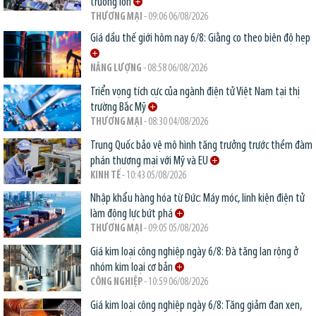
trường lớn
THƯƠNG MẠI
- 09:06 06/08/2026
Giá dầu thế giới hôm nay 6/8: Giằng co theo biên độ hẹp
NĂNG LƯỢNG
- 08:58 06/08/2026
Triển vọng tích cực của ngành điện tử Việt Nam tại thị
trường Bắc Mỹ
THƯƠNG MẠI
- 08:30 04/08/2026
Trung Quốc bảo vệ mô hình tăng trưởng trước thềm đàm
phán thương mại với Mỹ và EU
KINH TẾ
- 10:43 05/08/2026
Nhập khẩu hàng hóa từ Đức: Máy móc, linh kiện điện tử
làm động lực bứt phá
THƯƠNG MẠI
- 09:05 05/08/2026
Giá kim loại công nghiệp ngày 6/8: Đà tăng lan rộng ở
nhóm kim loại cơ bản
CÔNG NGHIỆP
- 10:59 06/08/2026
Giá kim loại công nghiệp ngày 6/8: Tăng giảm đan xen,