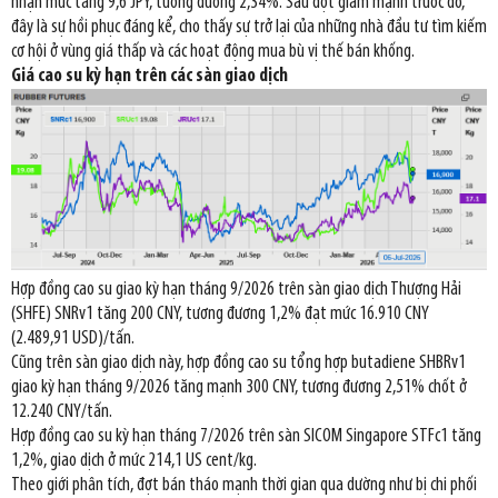
nhận mức tăng 9,6 JPY, tương đương 2,34%. Sau đợt giảm mạnh trước đó,
đây là sự hồi phục đáng kể, cho thấy sự trở lại của những nhà đầu tư tìm kiếm
cơ hội ở vùng giá thấp và các hoạt động mua bù vị thế bán khống.
Giá cao su kỳ hạn trên các sàn giao dịch
Hợp đồng cao su giao kỳ hạn tháng 9/2026 trên sàn giao dịch Thượng Hải
(SHFE) SNRv1 tăng 200 CNY, tương đương 1,2% đạt mức 16.910 CNY
(2.489,91 USD)/tấn.
Cũng trên sàn giao dịch này, hợp đồng cao su tổng hợp butadiene SHBRv1
giao kỳ hạn tháng 9/2026 tăng mạnh 300 CNY, tương đương 2,51% chốt ở
12.240 CNY/tấn.
Hợp đồng cao su kỳ hạn tháng 7/2026 trên sàn SICOM Singapore STFc1 tăng
1,2%, giao dịch ở mức 214,1 US cent/kg.
Theo giới phân tích, đợt bán tháo mạnh thời gian qua dường như bị chi phối