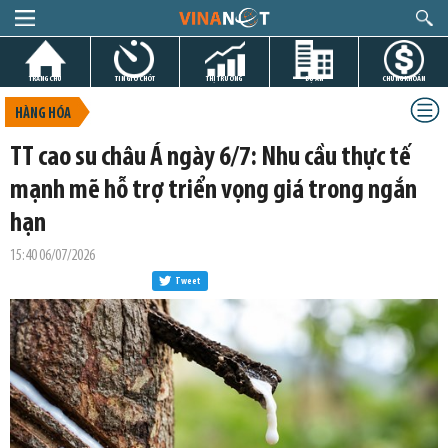
TRANG CHỦ
TIN GIỜ CHÓT
THỊ TRƯỜNG
DỰ ÁN
CHỨNG KHOÁN
HÀNG HÓA
TT cao su châu Á ngày 6/7: Nhu cầu thực tế
mạnh mẽ hỗ trợ triển vọng giá trong ngắn
hạn
15:40 06/07/2026
Tweet