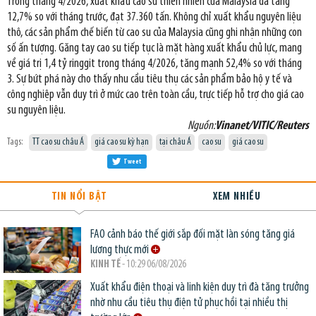
Trong tháng 4/2026, xuất khẩu cao su thiên nhiên của Malaysia đã tăng
12,7% so với tháng trước, đạt 37.360 tấn. Không chỉ xuất khẩu nguyên liệu
thô, các sản phẩm chế biến từ cao su của Malaysia cũng ghi nhận những con
số ấn tượng. Găng tay cao su tiếp tục là mặt hàng xuất khẩu chủ lực, mang
về giá trị 1,4 tỷ ringgit trong tháng 4/2026, tăng mạnh 52,4% so với tháng
3. Sự bứt phá này cho thấy nhu cầu tiêu thụ các sản phẩm bảo hộ y tế và
công nghiệp vẫn duy trì ở mức cao trên toàn cầu, trực tiếp hỗ trợ cho giá cao
su nguyên liệu.
Nguồn:
Vinanet/VITIC/Reuters
Tags:
TT cao su châu Á
giá cao su kỳ hạn
tại châu Á
cao su
giá cao su
Tweet
TIN NỔI BẬT
XEM NHIỀU
FAO cảnh báo thế giới sắp đối mặt làn sóng tăng giá
lương thực mới
KINH TẾ
- 10:29 06/08/2026
Xuất khẩu điện thoại và linh kiện duy trì đà tăng trưởng
nhờ nhu cầu tiêu thụ điện tử phục hồi tại nhiều thị