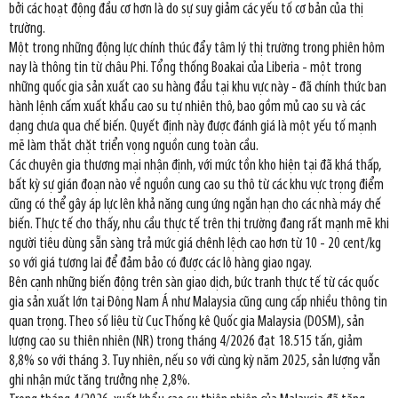
bởi các hoạt động đầu cơ hơn là do sự suy giảm các yếu tố cơ bản của thị
trường.
Một trong những động lực chính thúc đẩy tâm lý thị trường trong phiên hôm
nay là thông tin từ châu Phi. Tổng thống Boakai của Liberia - một trong
những quốc gia sản xuất cao su hàng đầu tại khu vực này - đã chính thức ban
hành lệnh cấm xuất khẩu cao su tự nhiên thô, bao gồm mủ cao su và các
dạng chưa qua chế biến. Quyết định này được đánh giá là một yếu tố mạnh
mẽ làm thắt chặt triển vọng nguồn cung toàn cầu.
Các chuyên gia thương mại nhận định, với mức tồn kho hiện tại đã khá thấp,
bất kỳ sự gián đoạn nào về nguồn cung cao su thô từ các khu vực trọng điểm
cũng có thể gây áp lực lên khả năng cung ứng ngắn hạn cho các nhà máy chế
biến. Thực tế cho thấy, nhu cầu thực tế trên thị trường đang rất mạnh mẽ khi
người tiêu dùng sẵn sàng trả mức giá chênh lệch cao hơn từ 10 - 20 cent/kg
so với giá tương lai để đảm bảo có được các lô hàng giao ngay.
Bên cạnh những biến động trên sàn giao dịch, bức tranh thực tế từ các quốc
gia sản xuất lớn tại Đông Nam Á như Malaysia cũng cung cấp nhiều thông tin
quan trọng. Theo số liệu từ Cục Thống kê Quốc gia Malaysia (DOSM), sản
lượng cao su thiên nhiên (NR) trong tháng 4/2026 đạt 18.515 tấn, giảm
8,8% so với tháng 3. Tuy nhiên, nếu so với cùng kỳ năm 2025, sản lượng vẫn
ghi nhận mức tăng trưởng nhẹ 2,8%.