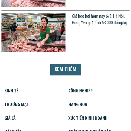
Giá heo hơi hôm nay 6/8: Hà Nội,
Hưng Yên giữ đỉnh 63.000 đồng/kg
XEM THÊM
KINH TẾ
CÔNG NGHIỆP
THƯƠNG MẠI
HÀNG HÓA
GIÁ CẢ
XÚC TIẾN KINH DOANH